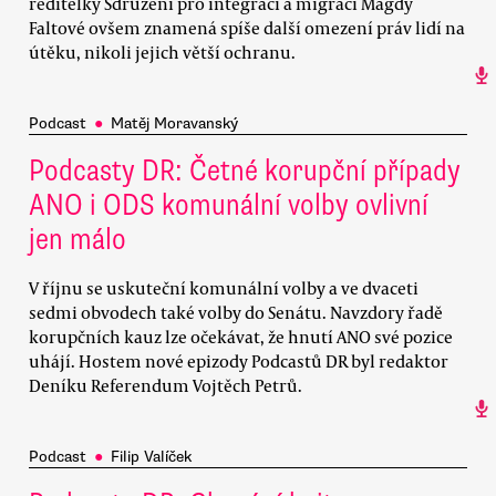
ředitelky Sdružení pro integraci a migraci Magdy
Faltové ovšem znamená spíše další omezení práv lidí na
útěku, nikoli jejich větší ochranu.
Podcast
●
Matěj Moravanský
Podcasty DR: Četné korupční případy
ANO i ODS komunální volby ovlivní
jen málo
V říjnu se uskuteční komunální volby a ve dvaceti
sedmi obvodech také volby do Senátu. Navzdory řadě
korupčních kauz lze očekávat, že hnutí ANO své pozice
uhájí. Hostem nové epizody Podcastů DR byl redaktor
Deníku Referendum Vojtěch Petrů.
Podcast
●
Filip Valíček