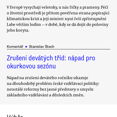
V Evropě vysychají veletoky, u nás říčky a prameny. Péčí
o životní prostředí je přitom pověřena strana popírající
klimatickou krizi a její ministr nyní řeší zpřístupnění
Labe větším lodím — v době, kdy se dá dojít do poloviny
jeho koryta.
Komentář
●
Stanislav Štech
Zrušení devátých tříd: nápad pro
okurkovou sezónu
Nápad na zrušení devátého ročníku ukazuje
na dlouhodobý problém české vzdělávací politiky:
neustálé reformy bez jasné představy o smyslu
základního vzdělávání a důsledcích změn.