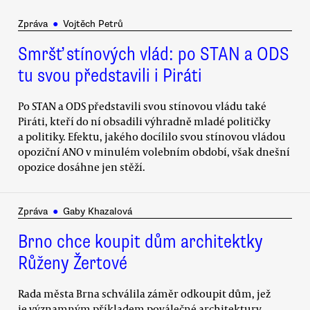
Zpráva
●
Vojtěch Petrů
Smršť stínových vlád: po STAN a ODS
tu svou představili i Piráti
Po STAN a ODS představili svou stínovou vládu také
Piráti, kteří do ní obsadili výhradně mladé političky
a politiky. Efektu, jakého docílilo svou stínovou vládou
opoziční ANO v minulém volebním období, však dnešní
opozice dosáhne jen stěží.
Zpráva
●
Gaby Khazalová
Brno chce koupit dům architektky
Růženy Žertové
Rada města Brna schválila záměr odkoupit dům, jež
je významným příkladem poválečné architektury.