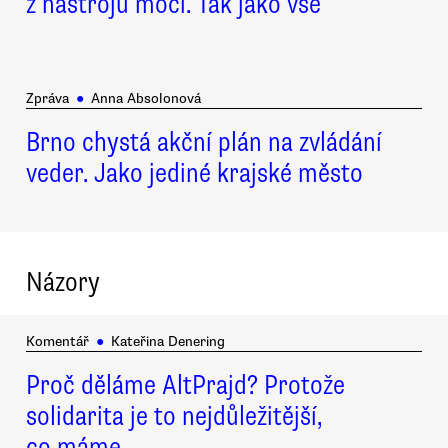
z nástrojů moci. Tak jako vše
Zpráva
●
Anna Absolonová
Brno chystá akční plán na zvládání
veder. Jako jediné krajské město
Názory
Komentář
●
Kateřina Denering
Proč děláme AltPrajd? Protože
solidarita je to nejdůležitější,
co máme