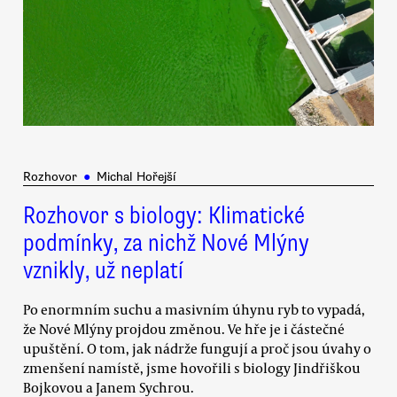
Rozhovor
●
Michal Hořejší
Rozhovor s biology: Klimatické
podmínky, za nichž Nové Mlýny
vznikly, už neplatí
Po enormním suchu a masivním úhynu ryb to vypadá,
že Nové Mlýny projdou změnou. Ve hře je i částečné
upuštění. O tom, jak nádrže fungují a proč jsou úvahy o
zmenšení namístě, jsme hovořili s biology Jindřiškou
Bojkovou a Janem Sychrou.