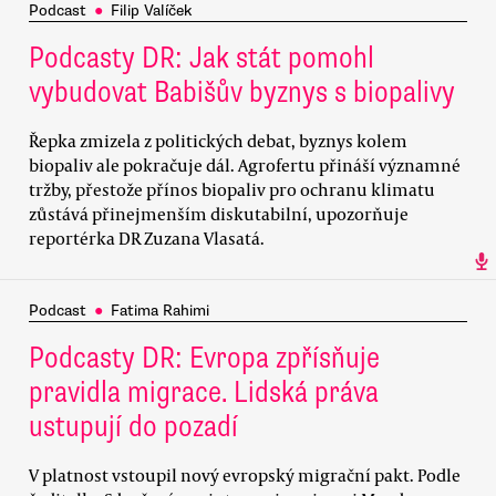
Podcast
●
Filip Valíček
Podcasty DR: Jak stát pomohl
vybudovat Babišův byznys s biopalivy
Řepka zmizela z politických debat, byznys kolem
biopaliv ale pokračuje dál. Agrofertu přináší významné
tržby, přestože přínos biopaliv pro ochranu klimatu
zůstává přinejmenším diskutabilní, upozorňuje
reportérka DR Zuzana Vlasatá.
Podcast
●
Fatima Rahimi
Podcasty DR: Evropa zpřísňuje
pravidla migrace. Lidská práva
ustupují do pozadí
V platnost vstoupil nový evropský migrační pakt. Podle