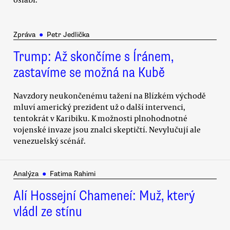
Zpráva
●
Petr Jedlička
Trump: Až skončíme s Íránem,
zastavíme se možná na Kubě
Navzdory neukončenému tažení na Blízkém východě
mluví americký prezident už o další intervenci,
tentokrát v Karibiku. K možnosti plnohodnotné
vojenské invaze jsou znalci skeptičtí. Nevylučují ale
venezuelský scénář.
Analýza
●
Fatima Rahimi
Alí Hossejní Chameneí: Muž, který
vládl ze stínu