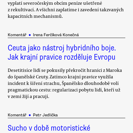
vyplatí severočeským obcím peníze ušetřené
z rekultivací. A všichni zaplatíme i zavedení takzvaných
kapacitních mechanismů.
Komentář
●
Irena Ferčíková Konečná
Ceuta jako nástroj hybridního boje.
Jak krajní pravice rozděluje Evropu
Desetitisíce lidí se pokusily překročit hranici z Maroka
do španělské Ceuty. Zatímco krajní pravice využila
incident k šíření strachu, Španělsko dlouhodobě volí
pragmatickou cestu: regularizaci pobytu lidí, kteří už
v zemi žijí a pracují.
Komentář
●
Petr Jedlička
Sucho v době motoristické