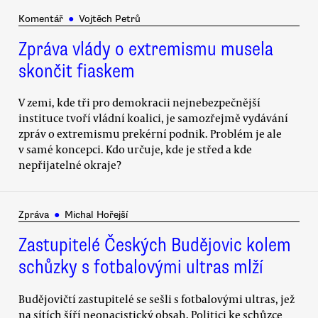
Komentář
●
Vojtěch Petrů
Zpráva vlády o extremismu musela
skončit fiaskem
V zemi, kde tři pro demokracii nejnebezpečnější
instituce tvoří vládní koalici, je samozřejmě vydávání
zpráv o extremismu prekérní podnik. Problém je ale
v samé koncepci. Kdo určuje, kde je střed a kde
nepřijatelné okraje?
Zpráva
●
Michal Hořejší
Zastupitelé Českých Budějovic kolem
schůzky s fotbalovými ultras mlží
Budějovičtí zastupitelé se sešli s fotbalovými ultras, jež
na sítích šíří neonacistický obsah. Politici ke schůzce