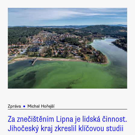
Zpráva
●
Michal Hořejší
Za znečištěním Lipna je lidská činnost.
Jihočeský kraj zkreslil klíčovou studii