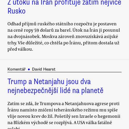
Z útoku na Írán profituje zatím nejvíce
Rusko
Odhad příjmů ruského státního rozpočtu je postaven
na ceně ropy 59 dolarů za barel. Útok na Írán ji posunul
na dvojnásobek. Moskva zároveň znovuzískává asijské
trhy. Vše důležité, co chtěla po Íránu, přitom dostala už
před válkou.
Komentář
●
David Hearst
Trump a Netanjahu jsou dva
nejnebezpečnější lidé na planetě
Zatím se zdá, že Trumpova a Netanjahuova agrese proti
Íránu namísto zničení teheránského režimu mu spíše
vlije novou krev do žil. Pošetilý sen Izraele o hegemonii
na Blízkém východě se rozplývá. A USA válka fatálně
oslabí.