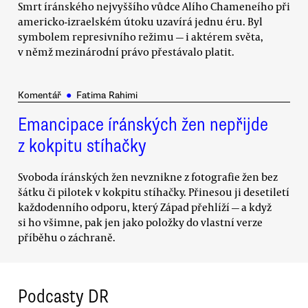
Smrt íránského nejvyššího vůdce Alího Chameneího při
americko-izraelském útoku uzavírá jednu éru. Byl
symbolem represivního režimu — i aktérem světa,
v němž mezinárodní právo přestávalo platit.
Komentář
●
Fatima Rahimi
Emancipace íránských žen nepřijde
z kokpitu stíhačky
Svoboda íránských žen nevznikne z fotografie žen bez
šátku či pilotek v kokpitu stíhačky. Přinesou ji desetiletí
každodenního odporu, který Západ přehlíží — a když
si ho všimne, pak jen jako položky do vlastní verze
příběhu o záchraně.
Podcasty DR