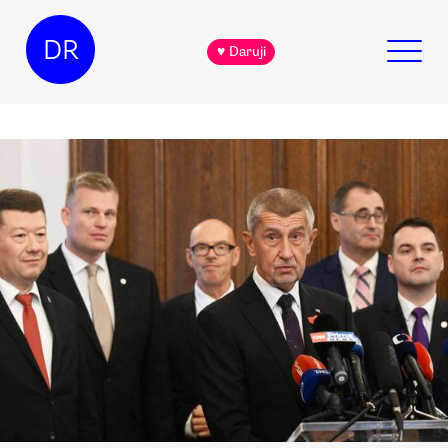
DR
♥ Daruji