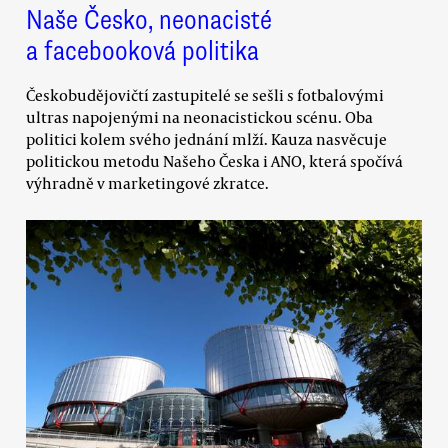
Naše Česko, neonacisté
a facebooková politika
Českobudějovičtí zastupitelé se sešli s fotbalovými
ultras napojenými na neonacistickou scénu. Oba
politici kolem svého jednání mlží. Kauza nasvěcuje
politickou metodu Našeho Česka i ANO, která spočívá
výhradně v marketingové zkratce.