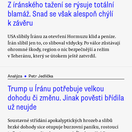
Z íránského tažení se rýsuje totální
blamáž. Snad se však alespoň chýlí
k závěru
USA slíbily Íránu za otevření Hormuzu klid a peníze.
Írán slíbil jen to, co sliboval vždycky. Po válce zůstávají
ohromné škody, region o nic bezpečnější a režim
v Teheránu, který se útokem ještě zatvrdil.
Analýza
●
Petr Jedlička
Trump u Íránu potřebuje velkou
dohodu či změnu. Jinak pověsti břídila
už neujde
Soustavné střídání apokalyptických hrozeb a slibů
brzké dohody sice otupuje burzovní paniku, rostoucí