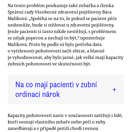
Na tento problém poukazuje také zubařka a členka
Správní rady Všeobecné zdravotní pojišťovny Bára
Malíková. „Spoléhá se na to, že pokud se pacient péče
nedomůže, bude si stěžovat u zdravotní pojišťovny.
Jenže pacienti si často nikde nestěžují, s problémem
se nějak poperou a nechají to být,“ upozorňuje
Malíková. Proto by podle ní bylo potřeba data
o vytíženosti pohotovostí začít sbírat, a hlavně
je vyhodnocovat, aby bylo jasné, jak velké mají kapacity
zubních pohotovostí ve skutečnosti být.
Na co mají pacienti v zubní
+
ordinaci nárok
Kapacity pohotovostí navíc v současnosti zatěžují i lidé,
kteří nemají vlastního zubaře nebo péči o zuby
zanedbávají a v případě potíží chodí rovnou