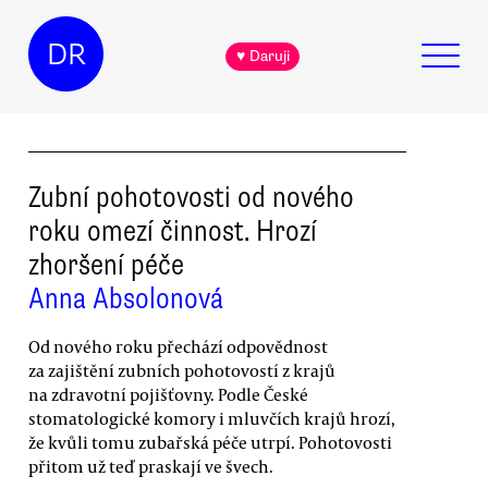
DR
♥ Daruji
Zubní pohotovosti od nového
roku omezí činnost. Hrozí
zhoršení péče
Anna Absolonová
Od nového roku přechází odpovědnost
za zajištění zubních pohotovostí z krajů
na zdravotní pojišťovny. Podle České
stomatologické komory i mluvčích krajů hrozí,
že kvůli tomu zubařská péče utrpí. Pohotovosti
přitom už teď praskají ve švech.