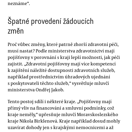
neznáme“.
Špatné provedení žádoucích
změn
Proč vůbec změny, které patrně zhorší zdravotní péči,
musí nastat? Podle ministerstva zdravotnictví mají
pojišťovny v porovnání s kraji lepší možnosti, jak péči
zajistit. „Zdravotní pojišťovny mají více kompetencí
k zajištění náležité dostupnosti zdravotních služeb,
například prostřednictvím úhradových ujednání
s poskytovateli těchto služeb,“ vysvětluje mluvčí
ministerstva Ondřej Jakob.
Tento postoj sdílí i některé kraje. „Pojišťovny mají
přímý vliv na financování a smluvní podmínky, což
kraje neměly,“ upřesňuje mluvčí Moravskoslezského
kraje Nikola Birklenová. Kraje například dosud mohly
uzavírat dohody jen s krajskými nemocnicemi a až