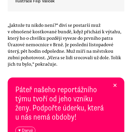
Ilustrace Filip Valíček
„Jaktože tu nikdo není?“ diví se postarší muž
v obnošené kostkované bundě, když přichází k výtahu,
který ho o chvilku později vyveze do prvního patra
Úrazové nemocnice v Brně. Je poslední listopadové
úterý, pět hodin odpoledne. Muž míří na městskou
zubní pohotovost. „Včera se lidi srocovali už dole. Tolik
jich tu bylo,“ pokračuje.
×
Páteř našeho reportážního
týmu tvoří od jeho vzniku
ženy. Podpořte úderku, která
u nás nemá obdoby!
♥ Daruji