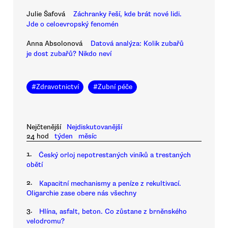
Julie Šafová
Záchranky řeší, kde brát nové lidi.
Jde o celoevropský fenomén
Anna Absolonová
Datová analýza: Kolik zubařů
je dost zubařů? Nikdo neví
#
Zdravotnictví
#
Zubní péče
Nejčtenější
Nejdiskutovanější
24 hod
týden
měsíc
1.
Český orloj nepotrestaných viníků a trestaných
obětí
2.
Kapacitní mechanismy a peníze z rekultivací.
Oligarchie zase obere nás všechny
3.
Hlína, asfalt, beton. Co zůstane z brněnského
velodromu?