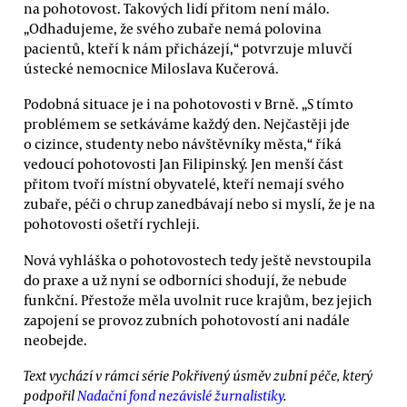
na pohotovost. Takových lidí přitom není málo.
„Odhadujeme, že svého zubaře nemá polovina
pacientů, kteří k nám přicházejí,“ potvrzuje mluvčí
ústecké nemocnice Miloslava Kučerová.
Podobná situace je i na pohotovosti v Brně. „S tímto
problémem se setkáváme každý den. Nejčastěji jde
o cizince, studenty nebo návštěvníky města,“ říká
vedoucí pohotovosti Jan Filipinský. Jen menší část
přitom tvoří místní obyvatelé, kteří nemají svého
zubaře, péči o chrup zanedbávají nebo si myslí, že je na
pohotovosti ošetří rychleji.
Nová vyhláška o pohotovostech tedy ještě nevstoupila
do praxe a už nyní se odborníci shodují, že nebude
funkční. Přestože měla uvolnit ruce krajům, bez jejich
zapojení se provoz zubních pohotovostí ani nadále
neobejde.
Text vychází v rámci série Pokřivený úsměv zubní péče, který
podpořil
Nadační fond nezávislé žurnalistiky
.