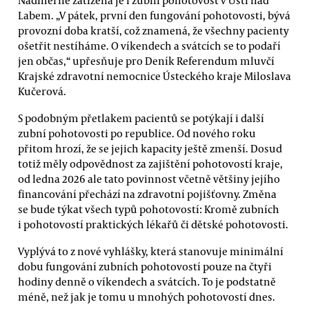
Labem. „V pátek, první den fungování pohotovosti, bývá
provozní doba kratší, což znamená, že všechny pacienty
ošetřit nestíháme. O víkendech a svátcích se to podaří
jen občas,“ upřesňuje pro Deník Referendum mluvčí
Krajské zdravotní nemocnice Ústeckého kraje Miloslava
Kučerová.
S podobným přetlakem pacientů se potýkají i další
zubní pohotovosti po republice. Od nového roku
přitom hrozí, že se jejich kapacity ještě zmenší. Dosud
totiž měly odpovědnost za zajištění pohotovostí kraje,
od ledna 2026 ale tato povinnost včetně většiny jejího
financování přechází na zdravotní pojišťovny. Změna
se bude týkat všech typů pohotovostí: Kromě zubních
i pohotovostí praktických lékařů či dětské pohotovosti.
Vyplývá to z nové vyhlášky, která stanovuje minimální
dobu fungování zubních pohotovostí pouze na čtyři
hodiny denně o víkendech a svátcích. To je podstatně
méně, než jak je tomu u mnohých pohotovostí dnes.