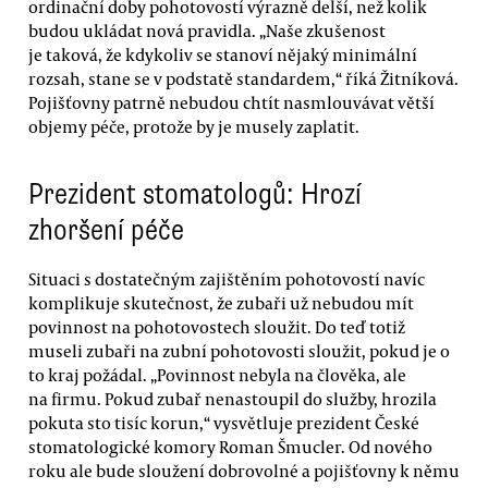
ordinační doby pohotovostí výrazně delší, než kolik
budou ukládat nová pravidla. „Naše zkušenost
je taková, že kdykoliv se stanoví nějaký minimální
rozsah, stane se v podstatě standardem,“ říká Žitníková.
Pojišťovny patrně nebudou chtít nasmlouvávat větší
objemy péče, protože by je musely zaplatit.
Prezident stomatologů: Hrozí
zhoršení péče
Situaci s dostatečným zajištěním pohotovostí navíc
komplikuje skutečnost, že zubaři už nebudou mít
povinnost na pohotovostech sloužit. Do teď totiž
museli zubaři na zubní pohotovosti sloužit, pokud je o
to kraj požádal. „Povinnost nebyla na člověka, ale
na firmu. Pokud zubař nenastoupil do služby, hrozila
pokuta sto tisíc korun,“ vysvětluje prezident České
stomatologické komory Roman Šmucler. Od nového
roku ale bude sloužení dobrovolné a pojišťovny k němu