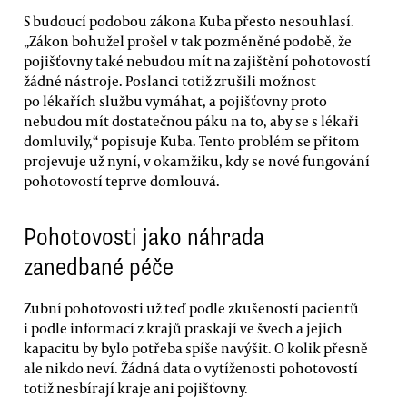
S budoucí podobou zákona Kuba přesto nesouhlasí.
„Zákon bohužel prošel v tak pozměněné podobě, že
pojišťovny také nebudou mít na zajištění pohotovostí
žádné nástroje. Poslanci totiž zrušili možnost
po lékařích službu vymáhat, a pojišťovny proto
nebudou mít dostatečnou páku na to, aby se s lékaři
domluvily,“ popisuje Kuba. Tento problém se přitom
projevuje už nyní, v okamžiku, kdy se nové fungování
pohotovostí teprve domlouvá.
Pohotovosti jako náhrada
zanedbané péče
Zubní pohotovosti už teď podle zkušeností pacientů
i podle informací z krajů praskají ve švech a jejich
kapacitu by bylo potřeba spíše navýšit. O kolik přesně
ale nikdo neví. Žádná data o vytíženosti pohotovostí
totiž nesbírají kraje ani pojišťovny.