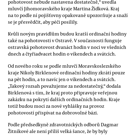
pohotovost nebude nastavena dostatečně,“ uvedla
mluvčí Jihomoravského kraje Martina Žídková. Kraj
na to podle ní pojišťovny opakovaně upozorňuje a snaží
se je přesvědčit, aby péči posílily.
Kvůli novým pravidlům budou kratší ordinační hodiny
také na pohotovosti v Ostravě. V současnosti funguje
ostravská pohotovost dvanáct hodin v noci ve všedních
dnech a čtyřiadvacet hodin o víkendech a svátcích.
Od nového roku se podle mluvčí Moravskoslezského
kraje Nikoly Birklenové ordinační hodiny zkrátí pouze
na pět hodin, a to navíc jen o víkendech a svátcích.
„Takový rozsah považujeme za nedostatečný,“ dodala
Birklenová s tím, že kraj proto připravuje veřejnou
zakázku na pokrytí dalších ordinačních hodin. Kraje
totiž budou moci za nové vyhlášky na provoz
pohotovostí přispívat na dobrovolné bázi.
Podle předsedkyně zdravotnických odborů Dagmar
Žitníkové ale není příliš velká šance, že by byly