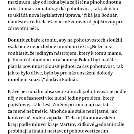
maximum, aby od ledna byla zajištěna plnohodnotná
a dostupná stomatologická pohotovost, tak jak nám
to ukládá nová legislativní úprava,“ říká Jan Bodnár,
náměstek ředitele Všeobecné zdravotní pojišťovny pro
zdravotní péči.
Donutit zubaře k tomu, aby na pohotovostech sloužili,
však bude nepochybně mnohem těžší. „Nelze než
souhlasit, že jediným nástrojem, který k tomu máme,
je finanční ohodnocení a bonusy. Pokud by i nadále
platila povinnost sloužit jednou za čas pohotovost, tak
jak to bylo dříve, bylo by pro nás dosažení dohody
mnohem snazší,“ dodává Bodnár.
Právě personální obsazení zubních pohotovostí je podle
něj v současnosti více méně jediný problém, který
pojišťovny stále řeší. Změny přitom mají nastat
za méně než měsíc. Mnohde ale stále není jasné, jak
konkrétně budou vypadat. Třeba v Jihomoravském
kraji podle mluvčí kraje Martiny Žídkové „jednání stále
probíhají a finální nastavení pohotovostí zatím