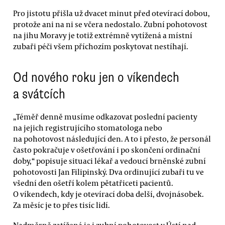
Pro jistotu přišla už dvacet minut před otevírací dobou,
protože ani na ni se včera nedostalo. Zubní pohotovost
na jihu Moravy je totiž extrémně vytížená a místní
zubaři péči všem příchozím poskytovat nestíhají.
Od nového roku jen o víkendech
a svátcích
„Téměř denně musíme odkazovat poslední pacienty
na jejich registrujícího stomatologa nebo
na pohotovost následující den. A to i přesto, že personál
často pokračuje v ošetřování i po skončení ordinační
doby,“ popisuje situaci lékař a vedoucí brněnské zubní
pohotovosti Jan Filipinský. Dva ordinující zubaři tu ve
všední den ošetří kolem pětatřiceti pacientů.
O víkendech, kdy je otevírací doba delší, dvojnásobek.
Za měsíc je to přes tisíc lidí.
Nadměrně zatížená je i zubní pohotovost v Ústí nad