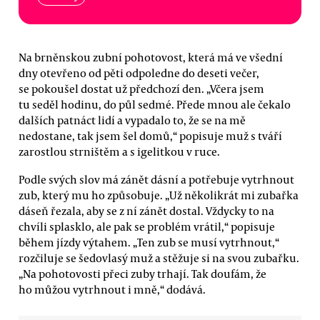
Na brněnskou zubní pohotovost, která má ve všední
dny otevřeno od pěti odpoledne do deseti večer,
se pokoušel dostat už předchozí den. „Včera jsem
tu seděl hodinu, do půl sedmé. Přede mnou ale čekalo
dalších patnáct lidí a vypadalo to, že se na mě
nedostane, tak jsem šel domů,“ popisuje muž s tváří
zarostlou strništěm a s igelitkou v ruce.
Podle svých slov má zánět dásní a potřebuje vytrhnout
zub, který mu ho způsobuje. „Už několikrát mi zubařka
dáseň řezala, aby se z ní zánět dostal. Vždycky to na
chvíli splasklo, ale pak se problém vrátil,“ popisuje
během jízdy výtahem. „Ten zub se musí vytrhnout,“
rozčiluje se šedovlasý muž a stěžuje si na svou zubařku.
„Na pohotovosti přeci zuby trhají. Tak doufám, že
ho můžou vytrhnout i mně,“ dodává.