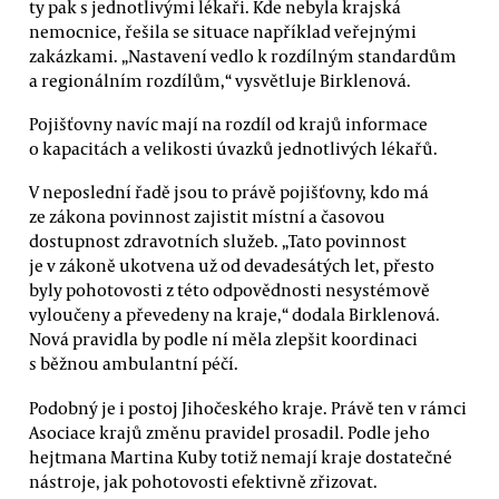
ty pak s jednotlivými lékaři. Kde nebyla krajská
nemocnice, řešila se situace například veřejnými
zakázkami. „Nastavení vedlo k rozdílným standardům
a regionálním rozdílům,“ vysvětluje Birklenová.
Pojišťovny navíc mají na rozdíl od krajů informace
o kapacitách a velikosti úvazků jednotlivých lékařů.
V neposlední řadě jsou to právě pojišťovny, kdo má
ze zákona povinnost zajistit místní a časovou
dostupnost zdravotních služeb. „Tato povinnost
je v zákoně ukotvena už od devadesátých let, přesto
byly pohotovosti z této odpovědnosti nesystémově
vyloučeny a převedeny na kraje,“ dodala Birklenová.
Nová pravidla by podle ní měla zlepšit koordinaci
s běžnou ambulantní péčí.
Podobný je i postoj Jihočeského kraje. Právě ten v rámci
Asociace krajů změnu pravidel prosadil. Podle jeho
hejtmana Martina Kuby totiž nemají kraje dostatečné
nástroje, jak pohotovosti efektivně zřizovat.