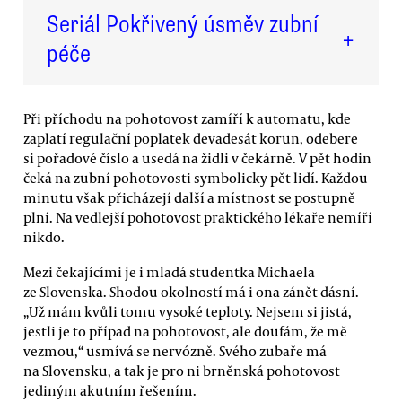
Seriál Pokřivený úsměv zubní
+
péče
Při příchodu na pohotovost zamíří k automatu, kde
zaplatí regulační poplatek devadesát korun, odebere
si pořadové číslo a usedá na židli v čekárně. V pět hodin
čeká na zubní pohotovosti symbolicky pět lidí. Každou
minutu však přicházejí další a místnost se postupně
plní. Na vedlejší pohotovost praktického lékaře nemíří
nikdo.
Mezi čekajícími je i mladá studentka Michaela
ze Slovenska. Shodou okolností má i ona zánět dásní.
„Už mám kvůli tomu vysoké teploty. Nejsem si jistá,
jestli je to případ na pohotovost, ale doufám, že mě
vezmou,“ usmívá se nervózně. Svého zubaře má
na Slovensku, a tak je pro ni brněnská pohotovost
jediným akutním řešením.