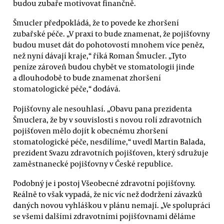
budou zubaře motivovat finančně.
Šmucler předpokládá, že to povede ke zhoršení
zubařské péče. „V praxi to bude znamenat, že pojišťovny
budou muset dát do pohotovostí mnohem více peněz,
než nyní dávají kraje,“ říká Roman Šmucler. „Tyto
peníze zároveň budou chybět ve stomatologii jinde
a dlouhodobě to bude znamenat zhoršení
stomatologické péče,“ dodává.
Pojišťovny ale nesouhlasí. „Obavu pana prezidenta
Šmuclera, že by v souvislosti s novou rolí zdravotních
pojišťoven mělo dojít k obecnému zhoršení
stomatologické péče, nesdílíme,“ uvedl Martin Balada,
prezident Svazu zdravotních pojišťoven, který sdružuje
zaměstnanecké pojišťovny v České republice.
Podobný je i postoj Všeobecné zdravotní pojišťovny.
Reálně to však vypadá, že nic víc než dodržení závazků
daných novou vyhláškou v plánu nemají. „Ve spolupráci
se všemi dalšími zdravotními pojišťovnami děláme