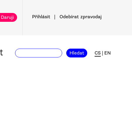
Přihlásit
|
Odebírat
zpravodaj
 Daruji
t
Hledat
CS
|
EN