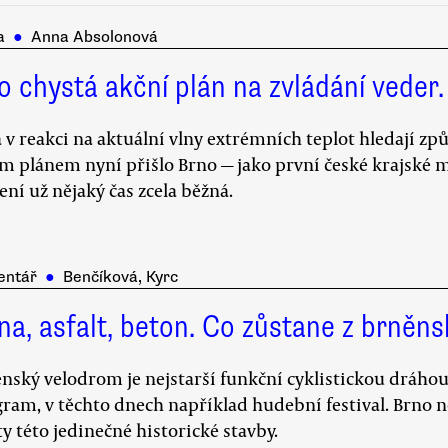
a
●
Anna Absolonová
o chystá akční plán na zvládání veder.
 v reakci na aktuální vlny extrémních teplot hledají zp
m plánem nyní přišlo Brno — jako první české krajské m
ení už nějaký čas zcela běžná.
entář
●
Benčíková, Kyrc
ína, asfalt, beton. Co zůstane z brně
nský velodrom je nejstarší funkční cyklistickou dráhou 
ram, v těchto dnech například hudební festival. Brno 
ty této jedinečné historické stavby.