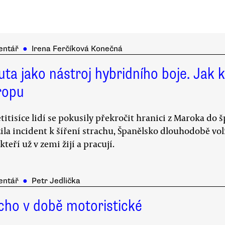
entář
●
Irena Ferčíková Konečná
ta jako nástroj hybridního boje. Jak k
ropu
titisíce lidí se pokusily překročit hranici z Maroka do 
ila incident k šíření strachu, Španělsko dlouhodobě vo
 kteří už v zemi žijí a pracují.
entář
●
Petr Jedlička
cho v době motoristické