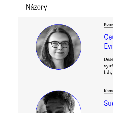
Názory
Kom
Ceu
Ev
Dese
využ
lidí,
Kom
Su