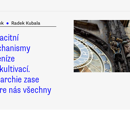
ek
●
Radek Kubala
acitní
hanismy
eníze
kultivací.
garchie zase
re nás všechny