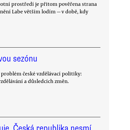
ivotní prostředí je přitom pověřena strana
upnění Labe větším lodím — v době, kdy
ovou sezónu
problém české vzdělávací politiky:
vzdělávání a důsledcích změn.
uje. Česká republika nesmí