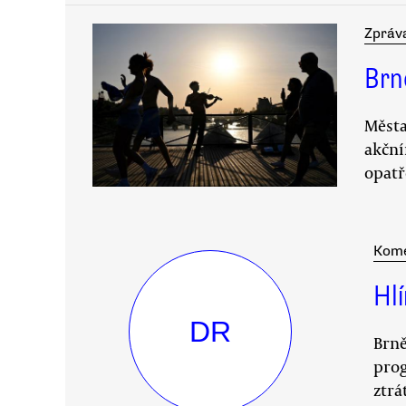
Zpráv
Brn
Města
akční
opatř
Kom
Hl
DR
Brně
prog
ztrá