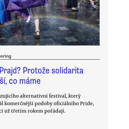
ering
rajd? Protože solidarita
ější, co máme
ujícího alternativní festival, který
dál komerčnější podoby oficiálního Pride,
kci už třetím rokem pořádají.