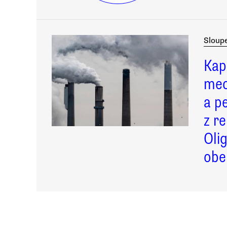
Sloup
Kap
mec
a p
z re
Oli
obe