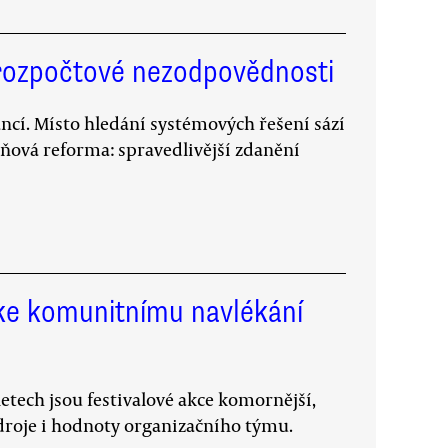
 rozpočtové nezodpovědnosti
ncí. Místo hledání systémových řešení sází
ňová reforma: spravedlivější zdanění
 ke komunitnímu navlékání
letech jsou festivalové akce komornější,
zdroje i hodnoty organizačního týmu.