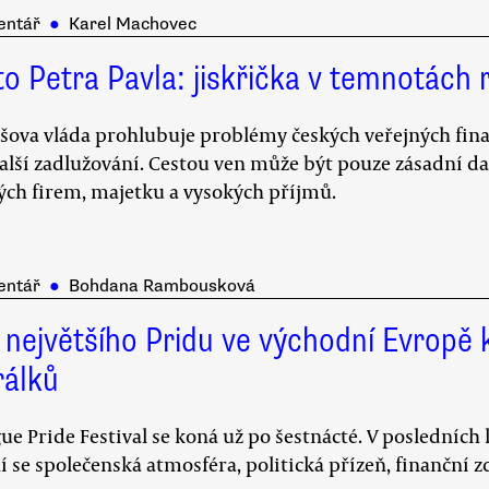
entář
●
Karel Machovec
to Petra Pavla: jiskřička v temnotách
šova vláda prohlubuje problémy českých veřejných fina
alší zadlužování. Cestou ven může být pouze zásadní da
ých firem, majetku a vysokých příjmů.
entář
●
Bohdana Rambousková
 největšího Pridu ve východní Evropě
rálků
ue Pride Festival se koná už po šestnácté. V posledních 
 se společenská atmosféra, politická přízeň, finanční 