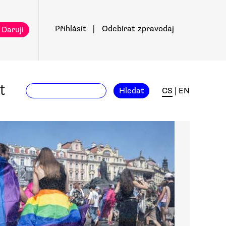
Přihlásit
|
Odebírat
zpravodaj
 Daruji
t
Hledat
CS
|
EN