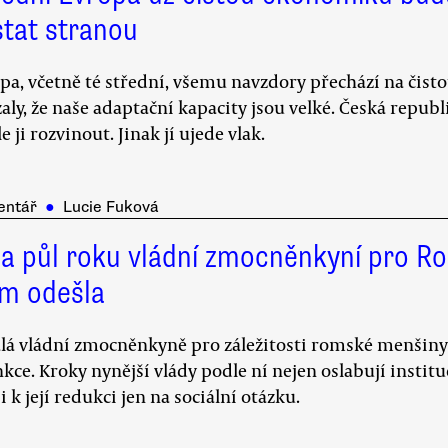
stat stranou
pa, včetně té střední, všemu navzdory přechází na čisto
aly, že naše adaptační kapacity jsou velké. Česká repu
le ji rozvinout. Jinak jí ujede vlak.
entář
●
Lucie Fuková
i a půl roku vládní zmocněnkyní pro R
em odešla
lá vládní zmocněnkyně pro záležitosti romské menšiny v
nkce. Kroky nynější vlády podle ní nejen oslabují inst
 i k její redukci jen na sociální otázku.