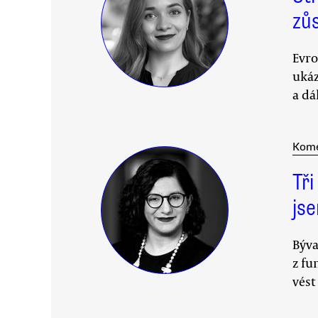
zů
Evro
ukáz
a dá
Kom
Tř
js
Býva
z fu
vést