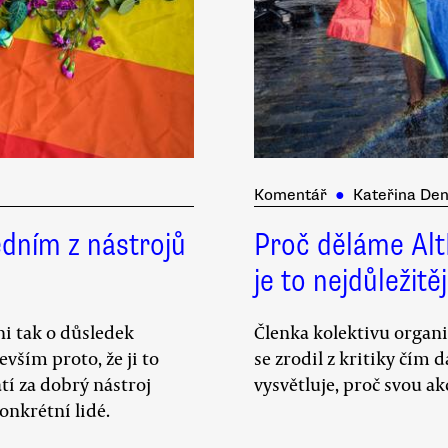
Komentář
●
Kateřina Den
edním z nástrojů
Proč děláme AltP
je to nejdůležit
ni tak o důsledek
Členka kolektivu organiz
vším proto, že ji to
se zrodil z kritiky čím 
tí za dobrý nástroj
vysvětluje, proč svou a
onkrétní lidé.