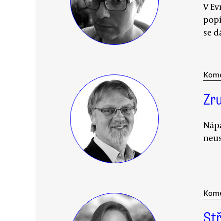
V Ev
popí
se d
Kom
Zr
Nápa
neus
Kom
St