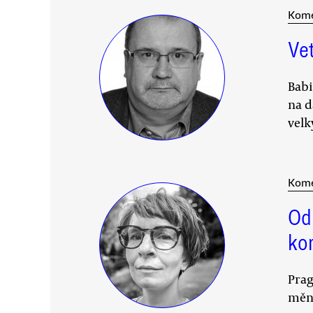
Kom
Ve
Babi
na d
velk
Kom
Od
ko
Prag
mění