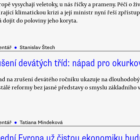
ropě vysychají veletoky, u nás říčky a prameny. Péčí o ž
rající klimatickou krizi a její ministr nyní řeší zpříst
á dojít do poloviny jeho koryta.
entář
●
Stanislav Štech
ušení devátých tříd: nápad pro okurk
d na zrušení devátého ročníku ukazuje na dlouhodobý 
tálé reformy bez jasné představy o smyslu základního 
entář
●
Tatiana Mindeková
řední Evropa už čistou ekonomiku bud