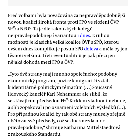
Před volbami byla považována za nejpravděpodobnější
novou koalici široká fronta proti FPÖ ve složení ÖVP,
SPÖ a NEOS. Ta je dle rakouských kolegů
nejpravděpodobnější variantou
i dnes
. Druhou
možností je klasická velká koalice ÖVP s SPÖ, kterou
ovšem dnes komplikuje posun SPÖ
doleva
a měla by jen
těsnou většinu. Třetí eventualitou je pak přeci jen
nějaká dohoda mezi FPÖ a ÖVP.
„Tyto dvě strany mají mnoho společného: podobný
ekonomický program, pozice k migraci či vztah
k identitárně-politickým tématům (…) Současný
lidovecký kancléř Karl Nehammer ale slíbil, že
se stávajícím předsedou FPÖ Kicklem vládnout nebude,
a slib zopakoval i po oznámení volebních výsledků (…).
Pro případnou koalici by tak obě strany musely zřejmě
obětovat své předsedy, což se dnes nezdá moc
pravděpodobné,“ shrnuje Katharina Mittelstaedtová
z rakouského Standardu.