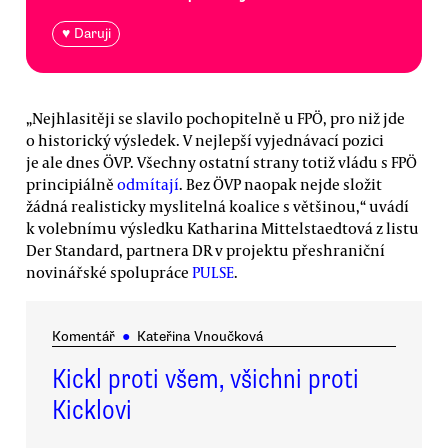
♥ Daruji
„Nejhlasitěji se slavilo pochopitelně u FPÖ, pro niž jde
o historický výsledek. V nejlepší vyjednávací pozici
je ale dnes ÖVP. Všechny ostatní strany totiž vládu s FPÖ
principiálně
odmítají
. Bez ÖVP naopak nejde složit
žádná realisticky myslitelná koalice s většinou,“ uvádí
k volebnímu výsledku Katharina Mittelstaedtová z listu
Der Standard, partnera DR v projektu přeshraniční
novinářské spolupráce
PULSE
.
Komentář
●
Kateřina Vnoučková
Kickl proti všem, všichni proti
Kicklovi