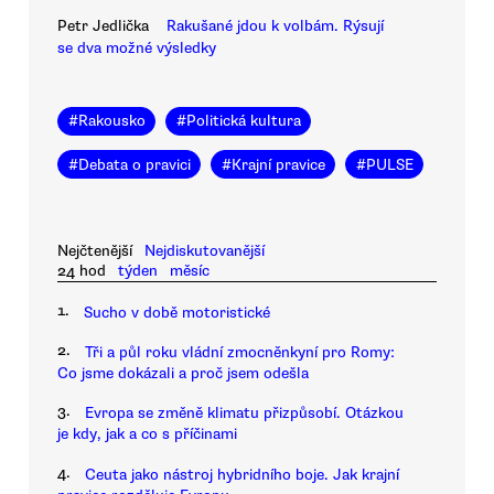
Petr Jedlička
Rakušané jdou k volbám. Rýsují
se dva možné výsledky
#
Rakousko
#
Politická kultura
#
Debata o pravici
#
Krajní pravice
#
PULSE
Nejčtenější
Nejdiskutovanější
24 hod
týden
měsíc
1.
Sucho v době motoristické
2.
Tři a půl roku vládní zmocněnkyní pro Romy:
Co jsme dokázali a proč jsem odešla
3.
Evropa se změně klimatu přizpůsobí. Otázkou
je kdy, jak a co s příčinami
4.
Ceuta jako nástroj hybridního boje. Jak krajní