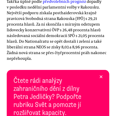
Takřka úplně podle
předvolebních prognóz
dopadly
v posledku nedělní parlamentní volby v Rakousku.
Největší podporu získala posthaiderovská krajně
pravicová Svobodná strana Rakouska (FPÖ) s 29,21
procenta hlasů. Za ní skončila s mírným odstupem
lidovecky konzervativní ÖVP s 26,48 procenta hlasů
následovaná sociální demokracií SPÖ s 21,05 procenta
hlasů. Do Nationalratu se opět dostali i zelení a také
liberální strana NEOS se zisky 8,03 a 8,96 procenta.
Žádná nová strana se přes čtyřprocentní práh nakonec
nepřehoupla.
×
Čtete rádi analýzy
zahraničního dění z dílny
Petra Jedličky? Podpořte
rubriku Svět a pomozte jí
rozšiřovat kapacity.