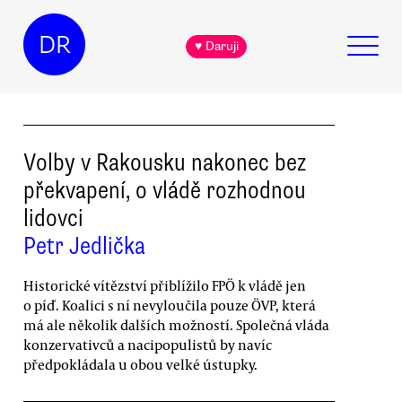
DR
♥ Daruji
Volby v Rakousku nakonec bez
překvapení, o vládě rozhodnou
lidovci
Petr Jedlička
Historické vítězství přiblížilo FPÖ k vládě jen
o píď. Koalici s ní nevyloučila pouze ÖVP, která
má ale několik dalších možností. Společná vláda
konzervativců a nacipopulistů by navíc
předpokládala u obou velké ústupky.