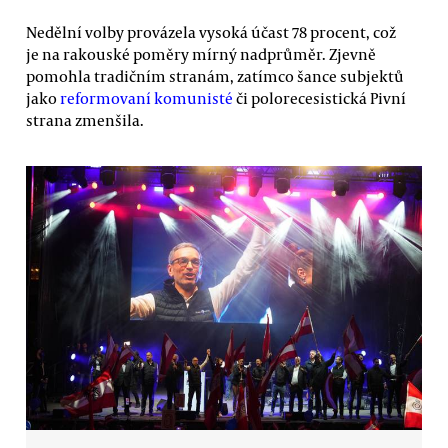
Nedělní volby provázela vysoká účast 78 procent, což
je na rakouské poměry mírný nadprůměr. Zjevně
pomohla tradičním stranám, zatímco šance subjektů
jako
reformovaní komunisté
či polorecesistická Pivní
strana zmenšila.