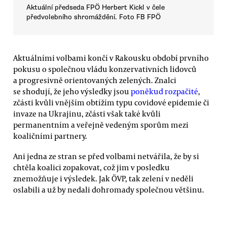
Aktuální předseda FPÖ Herbert Kickl v čele
předvolebního shromáždění. Foto FB FPÖ
Aktuálními volbami končí v Rakousku období prvního
pokusu o společnou vládu konzervativních lidovců
a progresivně orientovaných zelených. Znalci
se shodují, že jeho výsledky jsou
poněkud rozpačité
,
zčásti kvůli vnějším obtížím typu covidové epidemie či
invaze na Ukrajinu, zčásti však také kvůli
permanentním a veřejně vedeným sporům mezi
koaličními partnery.
Ani jedna ze stran se před volbami netvářila, že by si
chtěla koalici zopakovat, což jim v posledku
znemožňuje i výsledek. Jak ÖVP, tak zelení v neděli
oslabili a už by nedali dohromady společnou většinu.