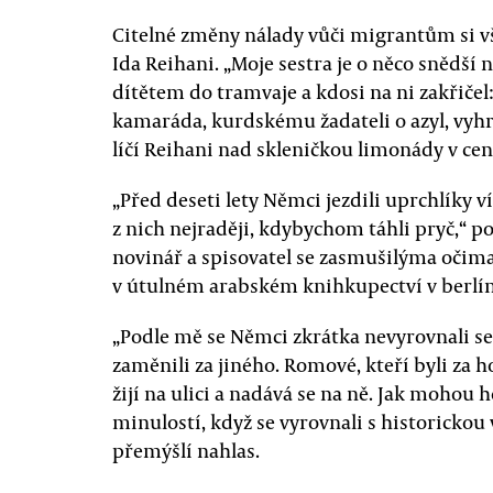
Citelné změny nálady vůči migrantům si vší
Ida Reihani. „Moje sestra je o něco snědší
dítětem do tramvaje a kdosi na ni zakřičel:
kamaráda, kurdskému žadateli o azyl, vyhr
líčí Reihani nad skleničkou limonády v cen
„Před deseti lety Němci jezdili uprchlíky vít
z nich nejraději, kdybychom táhli pryč,“ po
novinář a spisovatel se zasmušilýma očim
v útulném arabském knihkupectví v berlín
„Podle mě se Němci zkrátka nevyrovnali se
zaměnili za jiného. Romové, kteří byli za h
žijí na ulici a nadává se na ně. Jak mohou h
minulostí, když se vyrovnali s historicko
přemýšlí nahlas.