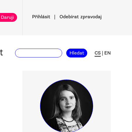
Přihlásit
|
Odebírat
zpravodaj
 Daruji
t
Hledat
CS
|
EN