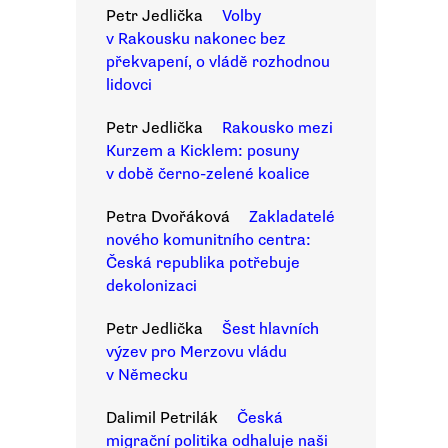
Petr Jedlička
Volby
v Rakousku nakonec bez
překvapení, o vládě rozhodnou
lidovci
Petr Jedlička
Rakousko mezi
Kurzem a Kicklem: posuny
v době černo-zelené koalice
Petra Dvořáková
Zakladatelé
nového komunitního centra:
Česká republika potřebuje
dekolonizaci
Petr Jedlička
Šest hlavních
výzev pro Merzovu vládu
v Německu
Dalimil Petrilák
Česká
migrační politika odhaluje naši