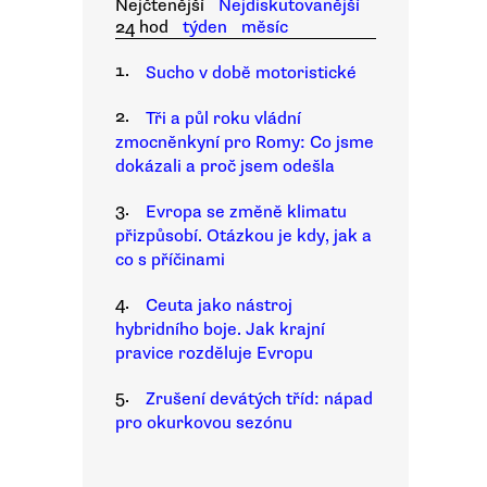
Nejčtenější
Nejdiskutovanější
24 hod
týden
měsíc
1.
Sucho v době motoristické
2.
Tři a půl roku vládní
zmocněnkyní pro Romy: Co jsme
dokázali a proč jsem odešla
3.
Evropa se změně klimatu
přizpůsobí. Otázkou je kdy, jak a
co s příčinami
4.
Ceuta jako nástroj
hybridního boje. Jak krajní
pravice rozděluje Evropu
5.
Zrušení devátých tříd: nápad
pro okurkovou sezónu