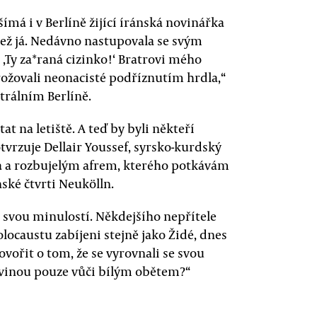
má i v Berlíně žijící íránská novinářka
 než já. Nedávno nastupovala se svým
 ‚Ty za*raná cizinko!‘ Bratrovi mého
ožovali neonacisté podříznutím hrdla,“
trálním Berlíně.
at na letiště. A teď by byli někteří
tvrzuje Dellair Youssef, syrsko-kurdský
a a rozbujelým afrem, kterého potkávám
ské čtvrti Neukölln.
 svou minulostí. Někdejšího nepřítele
olocaustu zabíjeni stejně jako Židé, dnes
ovořit o tom, že se vyrovnali se svou
u vinou pouze vůči bílým obětem?“