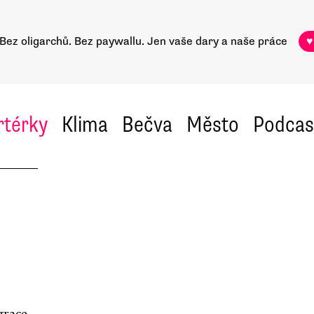
Bez oligarchů. Bez paywallu.
Jen vaše dary a naše práce
♥
rtérky
Klima
Bečva
Město
Podcas
grace