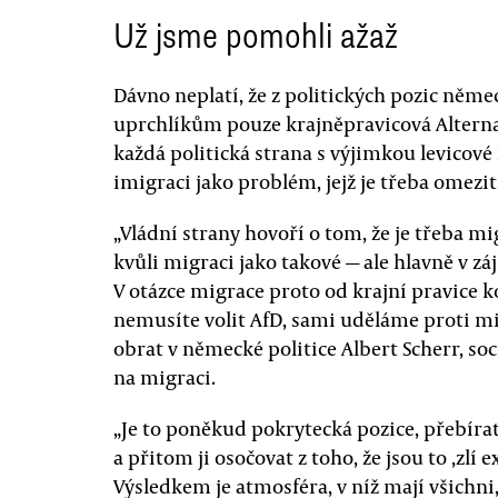
Už jsme pomohli ažaž
Dávno neplatí, že z politických pozic něm
uprchlíkům pouze krajněpravicová Alterna
každá politická strana s výjimkou levicov
imigraci jako problém, jejž je třeba omezit
„Vládní strany hovoří o tom, že je třeba 
kvůli migraci jako takové — ale hlavně v z
V otázce migrace proto od krajní pravice k
nemusíte volit AfD, sami uděláme proti m
obrat v německé politice Albert Scherr, so
na migraci.
„Je to poněkud pokrytecká pozice, přebíra
a přitom ji osočovat z toho, že jsou to ‚zlí
Výsledkem je atmosféra, v níž mají všichni