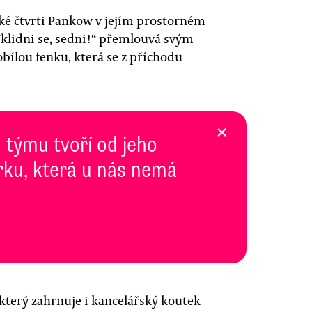
ké čtvrti Pankow v jejím prostorném
klidni se, sedni!“ přemlouvá svým
bílou fenku, která se z příchodu
×
 týmu tvoří od jeho
rku, která u nás nemá
který zahrnuje i kancelářský koutek