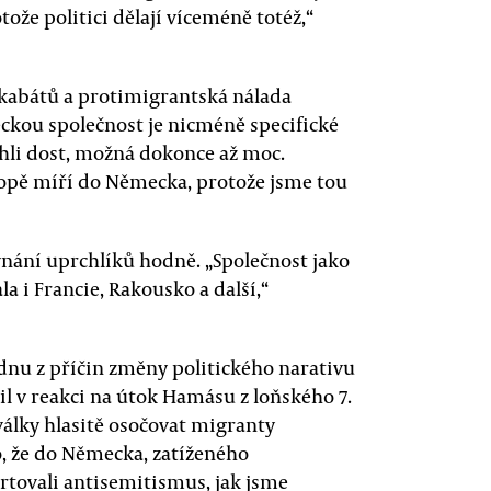
tože politici dělají víceméně totéž,“
 kabátů a protimigrantská nálada
ckou společnost je nicméně specifické
hli dost, možná dokonce až moc.
vropě míří do Německa, protože jsme tou
vnání uprchlíků hodně. „Společnost jako
a i Francie, Rakousko a další,“
ednu z příčin změny politického narativu
sil v reakci na útok Hamásu z loňského 7.
války hlasitě osočovat migranty
o, že do Německa, zatíženého
rtovali antisemitismus, jak jsme