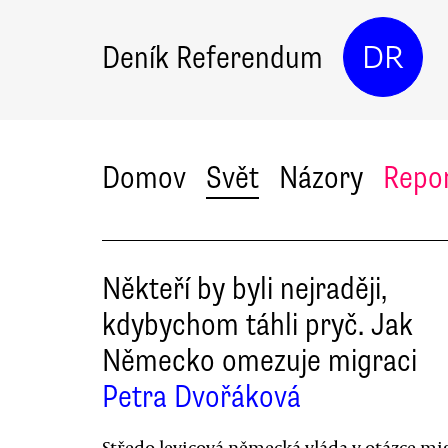
Deník Referendum
DR
Domov
Svět
Názory
Repo
Někteří by byli nejraději,
kdybychom táhli pryč. Jak
Německo omezuje migraci
Petra Dvořáková
Středo-levicová německá vláda v otázce mi