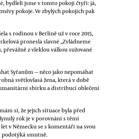
, bydleli jsme v tomto pokoji čtyři: já,
ozměry pokoje. Ve zbylých pokojích pak
a s rodinou v Berlíně už v roce 2015,
rkelová pronesla slavné „Zvládneme
, převážně z vleklou válkou sužované
áhat Syřanům — něco jako nepomáhat
obná světlovlasá žena, která v době
manitární sbírku a distribuci oblečení
ám si, že jejich situace byla před
plynulý rok je v porovnání s těmi
i let v Německu se s komentáři na svou
,“ podotýká smutně.