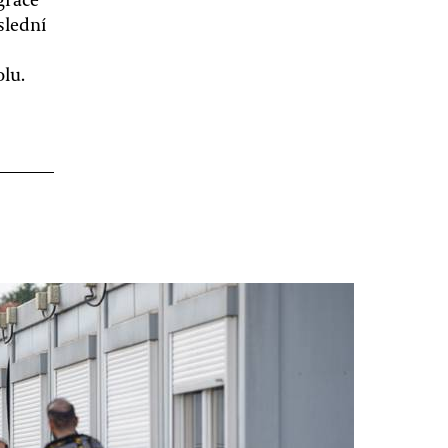
slední
olu.