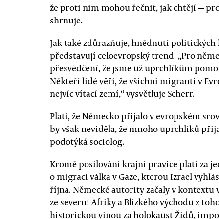
že proti nim mohou řečnit, jak chtějí — pro
shrnuje.
Jak také zdůrazňuje, hnědnutí politických
představují celoevropský trend. „Pro něme
přesvědčení, že jsme už uprchlíkům pomo
Někteří lidé věří, že všichni migranti v E
nejvíc vítací zemí,“ vysvětluje Scherr.
Platí, že Německo přijalo v evropském sro
by však neviděla, že mnoho uprchlíků přijal
podotýká sociolog.
Kromě posilování krajní pravice platí za j
o migraci válka v Gaze, kterou Izrael vyhlá
října. Německé autority začaly v kontextu 
ze severní Afriky a Blízkého východu z toh
historickou vinou za holokaust Židů, impo