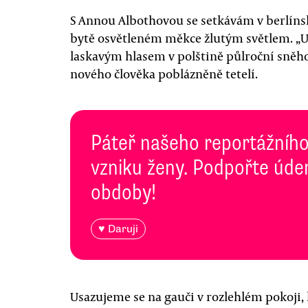
S Annou Albothovou se setkávám v berlíns
bytě osvětleném měkce žlutým světlem. „U
laskavým hlasem v polštině půlroční sněho
nového člověka poblázněně tetelí.
Páteř našeho reportážního
vzniku ženy. Podpořte úde
obdoby!
♥ Daruji
Usazujeme se na gauči v rozlehlém pokoji, 