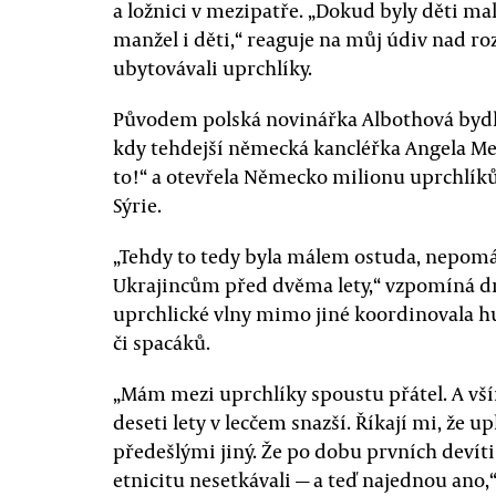
a ložnici v mezipatře. „Dokud byly děti malé
manžel i děti,“ reaguje na můj údiv nad r
ubytovávali uprchlíky.
Původem polská novinářka Albothová bydlel
kdy tehdejší německá kancléřka Angela Me
to!“ a otevřela Německo milionu uprchlíků
Sýrie.
„Tehdy to tedy byla málem ostuda, nepom
Ukrajincům před dvěma lety,“ vzpomíná dr
uprchlické vlny mimo jiné koordinovala hu
či spacáků.
„Mám mezi uprchlíky spoustu přátel. A vším
deseti lety v lecčem snazší. Říkají mi, že u
předešlými jiný. Že po dobu prvních devít
etnicitu nesetkávali — a teď najednou ano