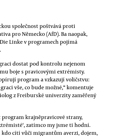
eckou společnost poštvává proti
tiva pro Německo (AfD). Ba naopak,
é Die Linke v programech pojímá
.
migraci dostat pod kontrolu nejenom
ájmu boje s pravicovými extrémisty.
opírují program a vzkazují voličstvu:
igraci vše, co bude možné,“ komentuje
ciolog z Freiburské univerzity zaměřený
t program krajněpravicové strany,
 extrémisté‘, zatímco my jsme ti hodní.
, kdo cítí vůči migrantům averzi, dojem,