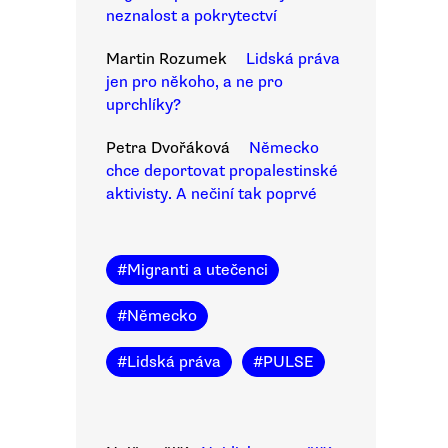
neznalost a pokrytectví
Martin Rozumek
Lidská práva
jen pro někoho, a ne pro
uprchlíky?
Petra Dvořáková
Německo
chce deportovat propalestinské
aktivisty. A nečiní tak poprvé
#
Migranti a utečenci
#
Německo
#
Lidská práva
#
PULSE