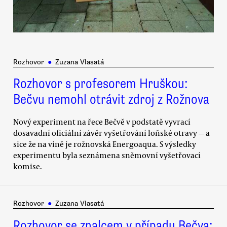
Rozhovor
●
Zuzana Vlasatá
Rozhovor s profesorem Hruškou:
Bečvu nemohl otrávit zdroj z Rožnova
Nový experiment na řece Bečvě v podstatě vyvrací
dosavadní oficiální závěr vyšetřování loňské otravy — a
sice že na vině je rožnovská Energoaqua. S výsledky
experimentu byla seznámena sněmovní vyšetřovací
komise.
Rozhovor
●
Zuzana Vlasatá
Rozhovor se znalcem v případu Bečva: