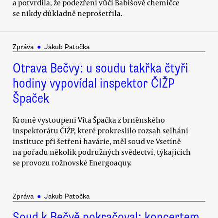
a potvrdila, že podezření vůči Babišově chemičce
se nikdy důkladně neprošetřila.
Zpráva
●
Jakub Patočka
Otrava Bečvy: u soudu takřka čtyři
hodiny vypovídal inspektor ČIŽP
Špaček
Kromě vystoupení Víta Špačka z brněnského
inspektorátu ČIŽP, které prokreslilo rozsah selhání
instituce při šetření havárie, měl soud ve Vsetíně
na pořadu několik podružných svědectví, týkajících
se provozu rožnovské Energoaquy.
Zpráva
●
Jakub Patočka
Soud k Bečvě pokračoval: koncertem