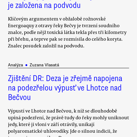
je založena na podvodu
Klíčovým argumentem v obžalobě rožnovské
Energoaquy z otravy řeky Bečvy je tvrzení soudního
znalce, podle nějž toxická látka tekla přes tři kilometry
při břehu, a teprve pak se rozmísila do celého koryta.
Znalec posudek založil na podvodu.
Analýza
●
Zuzana Vlasatá
Zjištění DR: Deza je zřejmě napojena
na podezřelou výpusť ve Lhotce nad
Bečvou
Výpustí ve Lhotce nad Bečvou, k níž se dlouhodobě
upíná podezření, že právě tudy do řeky mohly uniknout
jedy, které ji vloni v září otrávily, unikají
polyaromatické uhlovodíky. Jde o silnou indicii, že