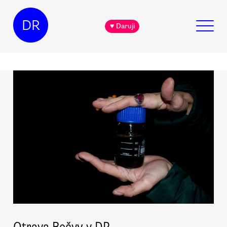
DR
♥ Daruji