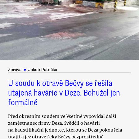
Zpráva
●
Jakub Patočka
U soudu k otravě Bečvy se řešila
utajená havárie v Deze. Bohužel jen
formálně
Před okresním soudem ve Vsetíně vypovídal další
zaměstnanec firmy Deza. Svědčil o havárii
na kaustifikační jednotce, kterou se Deza pokoušela
utajit a jež otravě řeky Bečvy bezprostředně