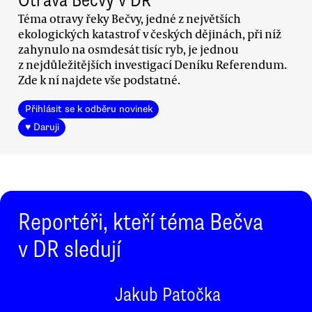
Otrava Bečvy v DR
Téma otravy řeky Bečvy, jedné z největších
ekologických katastrof v českých dějinách, při níž
zahynulo na osmdesát tisíc ryb, je jednou
z nejdůležitějších investigací Deníku Referendum.
Zde k ní najdete vše podstatné.
Přihlásit se k odběru novinek
♥ Daruji
Reportéři, kteří téma Bečva
v DR sledují
Jakub Patočka