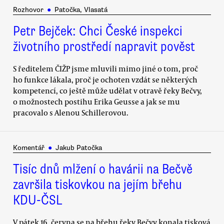
Rozhovor
●
Patočka, Vlasatá
Petr Bejček: Chci České inspekci
životního prostředí napravit pověst
S ředitelem ČIŽP jsme mluvili mimo jiné o tom, proč
ho funkce lákala, proč je ochoten vzdát se některých
kompetencí, co ještě může udělat v otravě řeky Bečvy,
o možnostech postihu Erika Geusse a jak se mu
pracovalo s Alenou Schillerovou.
Komentář
●
Jakub Patočka
Tisíc dnů mlžení o havárii na Bečvě
završila tiskovkou na jejím břehu
KDU-ČSL
V pátek 16. června se na břehu řeky Bečvy konala tisková