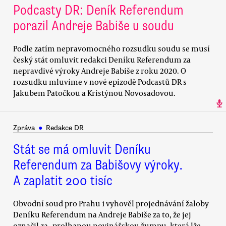
Podcasty DR: Deník Referendum
porazil Andreje Babiše u soudu
Podle zatím nepravomocného rozsudku soudu se musí
český stát omluvit redakci Deníku Referendum za
nepravdivé výroky Andreje Babiše z roku 2020. O
rozsudku mluvíme v nové epizodě Podcastů DR s
Jakubem Patočkou a Kristýnou Novosadovou.
Zpráva
●
Redakce DR
Stát se má omluvit Deníku
Referendum za Babišovy výroky.
A zaplatit 200 tisíc
Obvodní soud pro Prahu 1 vyhověl projednávání žaloby
Deníku Referendum na Andreje Babiše za to, že jej
označil za „prolhanou novinářskou žumpu, která lže