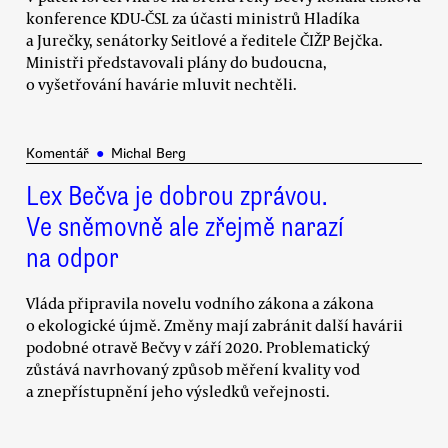
konference KDU-ČSL za účasti ministrů Hladíka
a Jurečky, senátorky Seitlové a ředitele ČIŽP Bejčka.
Ministři představovali plány do budoucna,
o vyšetřování havárie mluvit nechtěli.
Komentář
●
Michal Berg
Lex Bečva je dobrou zprávou.
Ve sněmovně ale zřejmě narazí
na odpor
Vláda připravila novelu vodního zákona a zákona
o ekologické újmě. Změny mají zabránit další havárii
podobné otravě Bečvy v září 2020. Problematický
zůstává navrhovaný způsob měření kvality vod
a znepřístupnění jeho výsledků veřejnosti.