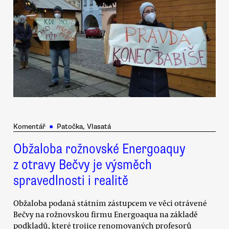
Komentář
●
Patočka, Vlasatá
Obžaloba rožnovské Energoaquy
z otravy Bečvy je výsměch
spravedlnosti i realitě
Obžaloba podaná státním zástupcem ve věci otrávené
Bečvy na rožnovskou firmu Energoaqua na základě
podkladů, které trojice renomovaných profesorů