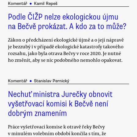
Komentář
●
Kamil Repeš
Podle ČIŽP nelze ekologickou újmu
na Bečvě prokázat. A kdo za to může?
Zákon o předcházení ekologické újmě a o její nápravě
je bezzubý i v případě ekologické katastrofy takového
rozsahu, jako byla otrava Bečvy v roce 2020. Je nutné
ho změnit, aby se nic podobného nemohlo opakovat.
Komentář
●
Stanislav Pernický
Nechuť ministra Jurečky obnovit
vyšetřovací komisi k Bečvě není
dobrým znamením
Práce vyšetřovací komise k otravě řeky Bečvy
v minulém volebním období končila s tím, že