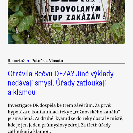
Reportáž
●
Patočka, Vlasatá
Otrávila Bečvu DEZA? Jiné výklady
nedávají smysl. Úřady zatloukají
a klamou
Investigace DR dospěla ke třem závěrům. Za prvé:
hypotéza o kontaminaci řeky z „rožnovského kanálu“
je smyšlená. Za druhé: kyanid se do řeky dostal v místě,
kde je jen jeden průmyslový zdroj. Za třetí: úřady
zatloukají a klamou.