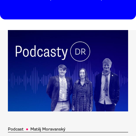
Podcast
●
Matěj Moravanský