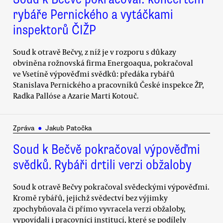
rybáře Pernického a vytáčkami
inspektorů ČIŽP
Soud k otravě Bečvy, z níž je v rozporu s důkazy
obviněna rožnovská firma Energoaqua, pokračoval
ve Vsetíně výpověďmi svědků: předáka rybářů
Stanislava Pernického a pracovníků České inspekce ŽP,
Radka Pallóse a Azarie Marti Kotouč.
Zpráva
●
Jakub Patočka
Soud k Bečvě pokračoval výpověďmi
svědků. Rybáři drtili verzi obžaloby
Soud k otravě Bečvy pokračoval svědeckými výpověďmi.
Kromě rybářů, jejichž svědectví bez výjimky
zpochybňovala či přímo vyvracela verzi obžaloby,
vypovídali i pracovníci institucí, které se podílely