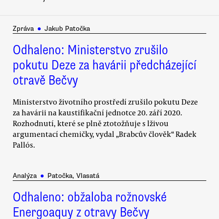
Zpráva
●
Jakub Patočka
Odhaleno: Ministerstvo zrušilo
pokutu Deze za havárii předcházející
otravě Bečvy
Ministerstvo životního prostředí zrušilo pokutu Deze
za havárii na kaustifikační jednotce 20. září 2020.
Rozhodnutí, které se plně ztotožňuje s lživou
argumentací chemičky, vydal „Brabcův člověk“ Radek
Pallós.
Analýza
●
Patočka, Vlasatá
Odhaleno: obžaloba rožnovské
Energoaquy z otravy Bečvy