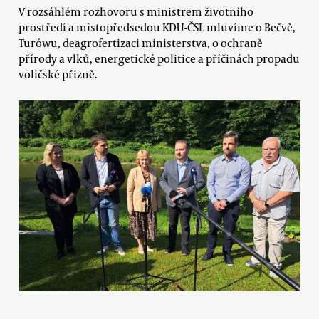
V rozsáhlém rozhovoru s ministrem životního
prostředí a místopředsedou KDU-ČSL mluvíme o Bečvě,
Turówu, deagrofertizaci ministerstva, o ochraně
přírody a vlků, energetické politice a příčinách propadu
voličské přízně.