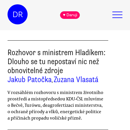
DR
♥ Daruji
Rozhovor s ministrem Hladíkem:
Dlouho se tu nepostaví nic než
obnovitelné zdroje
Jakub Patočka
Zuzana Vlasatá
,
V rozsáhlém rozhovoru s ministrem životního
prostředí a místopředsedou KDU-ČSL mluvíme
o Bečvě, Turówu, deagrofertizaci ministerstva,
o ochraně přírody a vlků, energetické politice
a příčinách propadu voličské přízně.