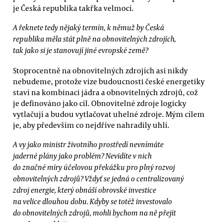
je Česká republika takřka velmocí.
A řeknete tedy nějaký termín, k němuž by Česká
republika měla stát plně na obnovitelných zdrojích,
tak jako si je stanovují jiné evropské země?
Stoprocentně na obnovitelných zdrojích asi nikdy
nebudeme, protože vize budoucnosti české energetiky
staví na kombinaci jádra a obnovitelných zdrojů, což
je definováno jako cíl. Obnovitelné zdroje logicky
vytlačují a budou vytlačovat uhelné zdroje. Mým cílem
je, aby především co nejdříve nahradily uhlí.
A vy jako ministr životního prostředí nevnímáte
jaderné plány jako problém? Nevidíte v nich
do značné míry účelovou překážku pro plný rozvoj
obnovitelných zdrojů? Vždyť se jedná o centralizovaný
zdroj energie, který obnáší obrovské investice
na velice dlouhou dobu. Kdyby se totéž investovalo
do obnovitelných zdrojů, mohli bychom na ně přejít