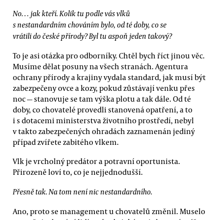
No… jak kteří. Kolik tu podle vás vlků
s nestandardním chováním bylo, od té doby, co se
vrátili do české přírody? Byl tu aspoň jeden takový?
To je asi otázka pro odborníky. Chtěl bych říct jinou věc.
Musíme dělat posuny na všech stranách. Agentura
ochrany přírody a krajiny vydala standard, jak musí být
zabezpečeny ovce a kozy, pokud zůstávají venku přes
noc — stanovuje se tam výška plotu a tak dále. Od té
doby, co chovatelé provedli stanovená opatření, a to
i s dotacemi ministerstva životního prostředí, nebyl
v takto zabezpečených ohradách zaznamenán jediný
případ zvířete zabitého vlkem.
Vlk je vrcholný predátor a potravní oportunista.
Přirozeně loví to, co je nejjednodušší.
Přesně tak. Na tom není nic nestandardního.
Ano, proto se management u chovatelů změnil. Muselo