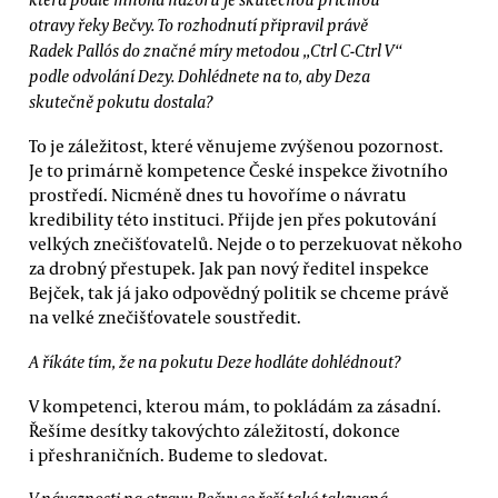
otravy řeky Bečvy. To rozhodnutí připravil právě
Radek Pallós do značné míry metodou „Ctrl C-Ctrl V“
podle odvolání Dezy. Dohlédnete na to, aby Deza
skutečně pokutu dostala?
To je záležitost, které věnujeme zvýšenou pozornost.
Je to primárně kompetence České inspekce životního
prostředí. Nicméně dnes tu hovoříme o návratu
kredibility této instituci. Přijde jen přes pokutování
velkých znečišťovatelů. Nejde o to perzekuovat někoho
za drobný přestupek. Jak pan nový ředitel inspekce
Bejček, tak já jako odpovědný politik se chceme právě
na velké znečišťovatele soustředit.
A říkáte tím, že na pokutu Deze hodláte dohlédnout?
V kompetenci, kterou mám, to pokládám za zásadní.
Řešíme desítky takovýchto záležitostí, dokonce
i přeshraničních. Budeme to sledovat.