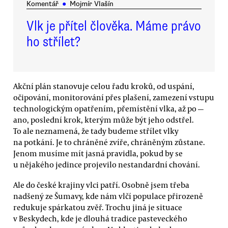
Komentář
●
Mojmír Vlašín
Vlk je přítel člověka. Máme právo
ho střílet?
Akční plán stanovuje celou řadu kroků, od uspání,
očipování, monitorování přes plašení, zamezení vstupu
technologickým opatřením, přemístění vlka, až po —
ano, poslední krok, kterým může být jeho odstřel.
To ale neznamená, že tady budeme střílet vlky
na potkání. Je to chráněné zvíře, chráněným zůstane.
Jenom musíme mít jasná pravidla, pokud by se
u nějakého jedince projevilo nestandardní chování.
Ale do české krajiny vlci patří. Osobně jsem třeba
nadšený ze Šumavy, kde nám vlčí populace přirozeně
redukuje spárkatou zvěř. Trochu jiná je situace
v Beskydech, kde je dlouhá tradice pasteveckého