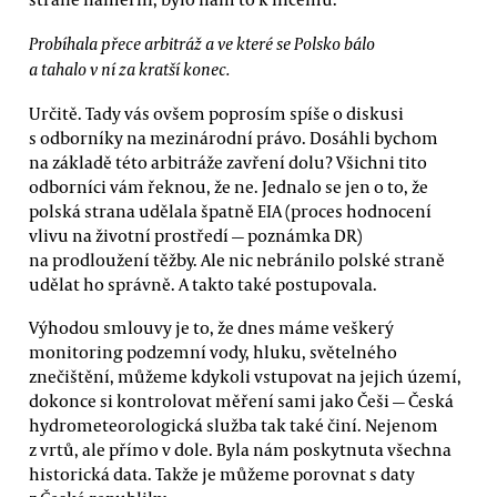
Probíhala přece arbitráž a ve které se Polsko bálo
a tahalo v ní za kratší konec.
Určitě. Tady vás ovšem poprosím spíše o diskusi
s odborníky na mezinárodní právo. Dosáhli bychom
na základě této arbitráže zavření dolu? Všichni tito
odborníci vám řeknou, že ne. Jednalo se jen o to, že
polská strana udělala špatně EIA (proces hodnocení
vlivu na životní prostředí — poznámka DR)
na prodloužení těžby. Ale nic nebránilo polské straně
udělat ho správně. A takto také postupovala.
Výhodou smlouvy je to, že dnes máme veškerý
monitoring podzemní vody, hluku, světelného
znečištění, můžeme kdykoli vstupovat na jejich území,
dokonce si kontrolovat měření sami jako Češi — Česká
hydrometeorologická služba tak také činí. Nejenom
z vrtů, ale přímo v dole. Byla nám poskytnuta všechna
historická data. Takže je můžeme porovnat s daty