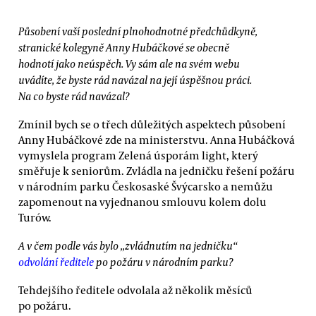
Působení vaší poslední plnohodnotné předchůdkyně,
stranické kolegyně Anny Hubáčkové se obecně
hodnotí jako neúspěch. Vy sám ale na svém webu
uvádíte, že byste rád navázal na její úspěšnou práci.
Na co byste rád navázal?
Zmínil bych se o třech důležitých aspektech působení
Anny Hubáčkové zde na ministerstvu. Anna Hubáčková
vymyslela program Zelená úsporám light, který
směřuje k seniorům. Zvládla na jedničku řešení požáru
v národním parku Českosaské Švýcarsko a nemůžu
zapomenout na vyjednanou smlouvu kolem dolu
Turów.
A v čem podle vás bylo „zvládnutím na jedničku“
odvolání ředitele
po požáru v národním parku?
Tehdejšího ředitele odvolala až několik měsíců
po požáru.