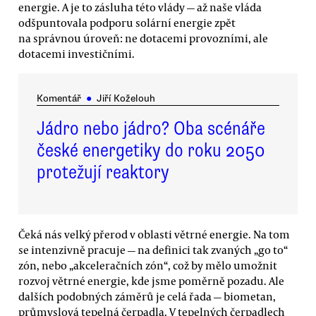
energie. A je to zásluha této vlády — až naše vláda
odšpuntovala podporu solární energie zpět
na správnou úroveň: ne dotacemi provozními, ale
dotacemi investičními.
Komentář
●
Jiří Koželouh
Jádro nebo jádro? Oba scénáře
české energetiky do roku 2050
protežují reaktory
Čeká nás velký přerod v oblasti větrné energie. Na tom
se intenzivně pracuje — na definici tak zvaných „go to“
zón, nebo „akceleračních zón“, což by mělo umožnit
rozvoj větrné energie, kde jsme poměrně pozadu. Ale
dalších podobných záměrů je celá řada — biometan,
průmyslová tepelná čerpadla. V tepelných čerpadlech