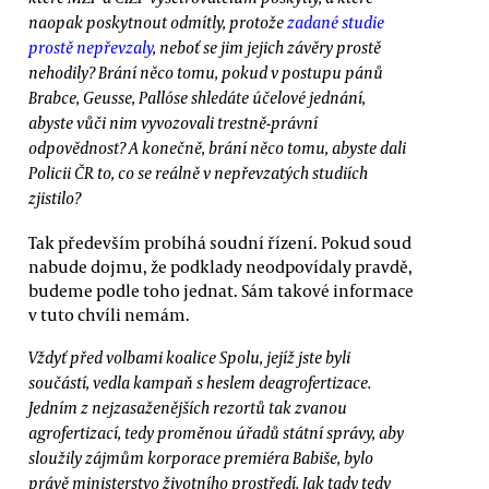
naopak poskytnout odmítly, protože
zadané studie
prostě nepřevzaly
, neboť se jim jejich závěry prostě
nehodily? Brání něco tomu, pokud v postupu pánů
Brabce, Geusse, Pallóse shledáte účelové jednání,
abyste vůči nim vyvozovali trestně-právní
odpovědnost? A konečně, brání něco tomu, abyste dali
Policii ČR to, co se reálně v nepřevzatých studiích
zjistilo?
Tak především probíhá soudní řízení. Pokud soud
nabude dojmu, že podklady neodpovídaly pravdě,
budeme podle toho jednat. Sám takové informace
v tuto chvíli nemám.
Vždyť před volbami koalice Spolu, jejíž jste byli
součástí, vedla kampaň s heslem deagrofertizace.
Jedním z nejzasaženějších rezortů tak zvanou
agrofertizací, tedy proměnou úřadů státní správy, aby
sloužily zájmům korporace premiéra Babiše, bylo
právě ministerstvo životního prostředí. Jak tady tedy