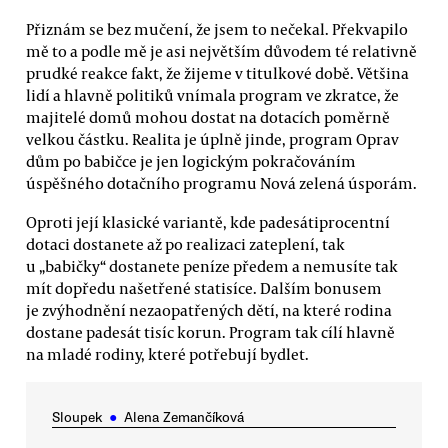
Přiznám se bez mučení, že jsem to nečekal. Překvapilo
mě to a podle mě je asi největším důvodem té relativně
prudké reakce fakt, že žijeme v titulkové době. Většina
lidí a hlavně politiků vnímala program ve zkratce, že
majitelé domů mohou dostat na dotacích poměrně
velkou částku. Realita je úplně jinde, program Oprav
dům po babičce je jen logickým pokračováním
úspěšného dotačního programu Nová zelená úsporám.
Oproti její klasické variantě, kde padesátiprocentní
dotaci dostanete až po realizaci zateplení, tak
u „babičky“ dostanete peníze předem a nemusíte tak
mít dopředu našetřené statisíce. Dalším bonusem
je zvýhodnění nezaopatřených dětí, na které rodina
dostane padesát tisíc korun. Program tak cílí hlavně
na mladé rodiny, které potřebují bydlet.
Sloupek
●
Alena Zemančíková