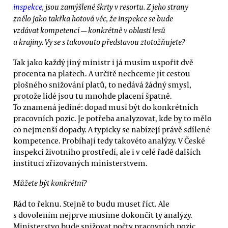
inspekce
, jsou zamýšlené škrty v resortu. Z jeho strany
znělo jako takřka hotová věc, že inspekce se bude
vzdávat kompetencí — konkrétně v oblasti lesů
a krajiny. Vy se s takovouto představou ztotožňujete?
Tak jako každý jiný ministr i já musím uspořit dvě
procenta na platech. A určitě nechceme jít cestou
plošného snižování platů, to nedává žádný smysl,
protože lidé jsou tu mnohde placení špatně.
To znamená jediné: dopad musí být do konkrétních
pracovních pozic. Je potřeba analyzovat, kde by to mělo
co nejmenší dopady. A typicky se nabízejí právě sdílené
kompetence. Probíhají tedy takovéto analýzy. V České
inspekci životního prostředí, ale i v celé řadě dalších
institucí zřizovaných ministerstvem.
Můžete být konkrétní?
Rád to řeknu. Stejně to budu muset říct. Ale
s dovolením nejprve musíme dokončit ty analýzy.
Ministerstvo bude snižovat počty pracovních pozic