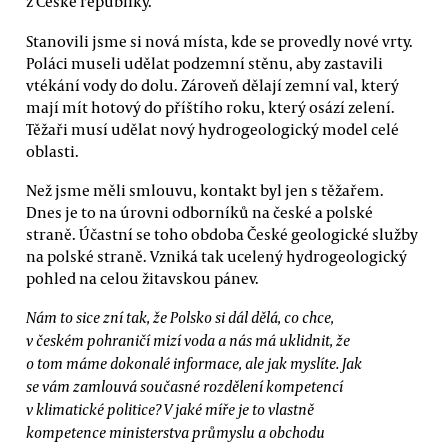
z České republiky.
Stanovili jsme si nová místa, kde se provedly nové vrty.
Poláci museli udělat podzemní stěnu, aby zastavili
vtékání vody do dolu. Zároveň dělají zemní val, který
mají mít hotový do příštího roku, který osází zelení.
Těžaři musí udělat nový hydrogeologický model celé
oblasti.
Než jsme měli smlouvu, kontakt byl jen s těžařem.
Dnes je to na úrovni odborníků na české a polské
straně. Účastní se toho obdoba České geologické služby
na polské straně. Vzniká tak ucelený hydrogeologický
pohled na celou žitavskou pánev.
Nám to sice zní tak, že Polsko si dál dělá, co chce,
v českém pohraničí mizí voda a nás má uklidnit, že
o tom máme dokonalé informace, ale jak myslíte. Jak
se vám zamlouvá současné rozdělení kompetencí
v klimatické politice? V jaké míře je to vlastně
kompetence ministerstva průmyslu a obchodu