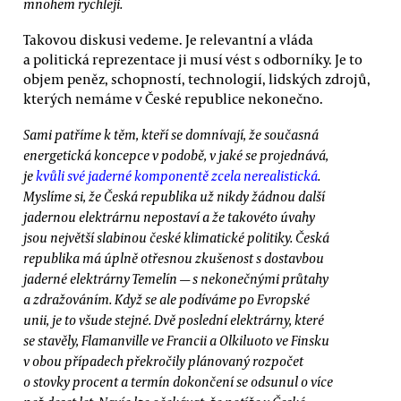
mnohem rychleji.
Takovou diskusi vedeme. Je relevantní a vláda
a politická reprezentace ji musí vést s odborníky. Je to
objem peněz, schopností, technologií, lidských zdrojů,
kterých nemáme v České republice nekonečno.
Sami patříme k těm, kteří se domnívají, že současná
energetická koncepce v podobě, v jaké se projednává,
je
kvůli své jaderné komponentě zcela nerealistická
.
Myslíme si, že Česká republika už nikdy žádnou další
jadernou elektrárnu nepostaví a že takovéto úvahy
jsou největší slabinou české klimatické politiky. Česká
republika má úplně otřesnou zkušenost s dostavbou
jaderné elektrárny Temelín — s nekonečnými průtahy
a zdražováním. Když se ale podíváme po Evropské
unii, je to všude stejné. Dvě poslední elektrárny, které
se stavěly, Flamanville ve Francii a Olkiluoto ve Finsku
v obou případech překročily plánovaný rozpočet
o stovky procent a termín dokončení se odsunul o více