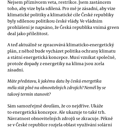
Nejsem příznivcem veta, restrikce. Jsem zastáncem
toho, aby vize byla sdílená. Pro mě je zásadní, aby vize
klimatické politiky a klimatické cíle České republiky
byly sdílenou politikou české vlády. Ve vládním
prohlášení je napsáno, že Česká republika vnímá green
deal jako příležitost.
A teď aktuálně se zpracovává klimaticko-energetický
plán, z něhož bude vycházet politika ochrany klimatu
a státní energetická koncepce. Musí vznikat společně,
protože dopady z energetiky na klima jsou zcela
zásadní.
Máte představu, k jakému datu by česká energetika
měla stát plně na obnovitelných zdrojích? Neměl by se
takový termín stanovit?
Sám samozřejmě doufám, že co nejdříve. Ukáže
to energetická koncepce. Ale ukazuje to také trh.
Návratnost obnovitelných zdrojů se zkracuje. Pěkně
se v České republice rozjela oblast využívání solární