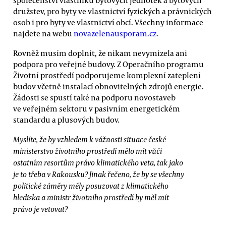
družstev, pro byty ve vlastnictví fyzických a právnických
osob i pro byty ve vlastnictví obcí. Všechny informace
najdete na webu
novazelenausporam.cz
.
Rovněž musím doplnit, že nikam nevymizela ani
podpora pro veřejné budovy. Z Operačního programu
Životní prostředí podporujeme komplexní zateplení
budov včetně instalací obnovitelných zdrojů energie.
Žádosti se spustí také na podporu novostaveb
ve veřejném sektoru v pasivním energetickém
standardu a plusových budov.
Myslíte, že by vzhledem k vážnosti situace české
ministerstvo životního prostředí mělo mít vůči
ostatním resortům právo klimatického veta, tak jako
je to třeba v Rakousku? Jinak řečeno, že by se všechny
politické záměry měly posuzovat z klimatického
hlediska a ministr životního prostředí by měl mít
právo je vetovat?