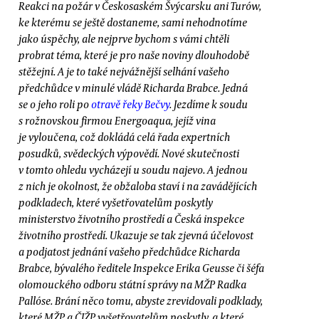
Reakci na požár v Českosaském Švýcarsku ani Turów,
ke kterému se ještě dostaneme, sami nehodnotíme
jako úspěchy, ale nejprve bychom s vámi chtěli
probrat téma, které je pro naše noviny dlouhodobě
stěžejní. A je to také nejvážnější selhání vašeho
předchůdce v minulé vládě Richarda Brabce. Jedná
se o jeho roli po
otravě řeky Bečvy
. Jezdíme k soudu
s rožnovskou firmou Energoaqua, jejíž vina
je vyloučena, což dokládá celá řada expertních
posudků, svědeckých výpovědí. Nové skutečnosti
v tomto ohledu vycházejí u soudu najevo. A jednou
z nich je okolnost, že obžaloba staví i na zavádějících
podkladech, které vyšetřovatelům poskytly
ministerstvo životního prostředí a Česká inspekce
životního prostředí. Ukazuje se tak zjevná účelovost
a podjatost jednání vašeho předchůdce Richarda
Brabce, bývalého ředitele Inspekce Erika Geusse či šéfa
olomouckého odboru státní správy na MŽP Radka
Pallóse. Brání něco tomu, abyste zrevidovali podklady,
které MŽP a ČIŽP vyšetřovatelům poskytly, a které