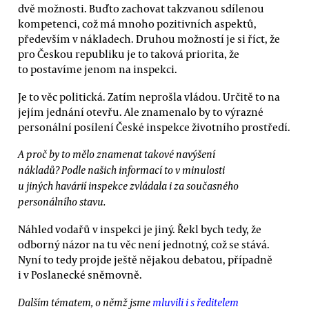
dvě možnosti. Buďto zachovat takzvanou sdílenou
kompetenci, což má mnoho pozitivních aspektů,
především v nákladech. Druhou možností je si říct, že
pro Českou republiku je to taková priorita, že
to postavíme jenom na inspekci.
Je to věc politická. Zatím neprošla vládou. Určitě to na
jejím jednání otevřu. Ale znamenalo by to výrazné
personální posílení České inspekce životního prostředí.
A proč by to mělo znamenat takové navýšení
nákladů? Podle našich informací to v minulosti
u jiných havárií inspekce zvládala i za současného
personálního stavu.
Náhled vodařů v inspekci je jiný. Řekl bych tedy, že
odborný názor na tu věc není jednotný, což se stává.
Nyní to tedy projde ještě nějakou debatou, případně
i v Poslanecké sněmovně.
Dalším tématem, o němž jsme
mluvili i s ředitelem