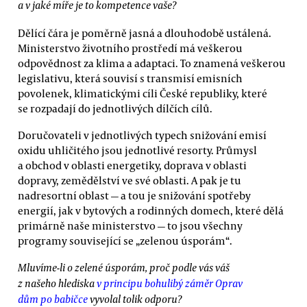
a v jaké míře je to kompetence vaše?
Dělící čára je poměrně jasná a dlouhodobě ustálená.
Ministerstvo životního prostředí má veškerou
odpovědnost za klima a adaptaci. To znamená veškerou
legislativu, která souvisí s transmisí emisních
povolenek, klimatickými cíli České republiky, které
se rozpadají do jednotlivých dílčích cílů.
Doručovateli v jednotlivých typech snižování emisí
oxidu uhličitého jsou jednotlivé resorty. Průmysl
a obchod v oblasti energetiky, doprava v oblasti
dopravy, zemědělství ve své oblasti. A pak je tu
nadresortní oblast — a tou je snižování spotřeby
energií, jak v bytových a rodinných domech, které dělá
primárně naše ministerstvo — to jsou všechny
programy související se „zelenou úsporám“.
Mluvíme-li o zelené úsporám, proč podle vás váš
z našeho hlediska
v principu bohulibý záměr Oprav
dům po babičce
vyvolal tolik odporu?