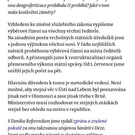
ona deagrofertizace probíhala či probíhá? Jaké v tom
máte konkrétní záměry?
Vzhledem ke změně služebního zákona vypíšeme
výběrové řízení na všechny vrchní ředitele.
Na zásadním postu vrcholných státních úředníků jsou
s jednou výjimkou všichni noví. V řádu nejbližších
měsíců proběhnou výběrová řízení na místa ředitelů
odborů. A přistoupili jsme k restrukturalizaci orgánů
přeneseného výkonu státní správy. Od 1. července jsme
snížili jejich počet na pět.
Hlavním důvodem k tomu je metodické vedení. Není
možné, aby stejná věc v Ústí nad Labem byl posuzována
jinak než v Olomouci a zase jinak třeba v Brně.
Ministerstvo musí rozhodovat ve stejných otázkách
stejně bez ohledu na místo v republice.
V Deníku Referendum jsme vydali
zprávu o zrušené
pokutě
za onu takzvanou utajenou havárii v Deze,
která podle mnoha názorů je skutečnou příčinou