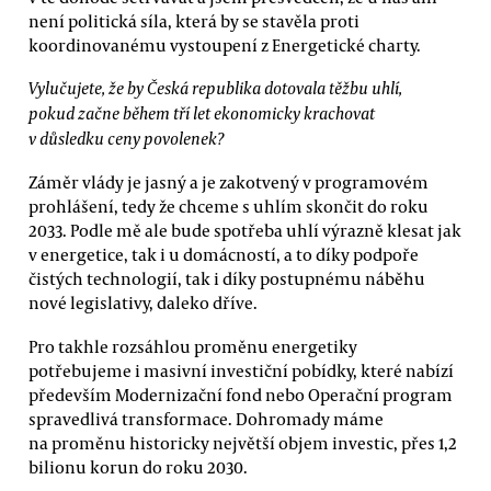
není politická síla, která by se stavěla proti
koordinovanému vystoupení z Energetické charty.
Vylučujete, že by Česká republika dotovala těžbu uhlí,
pokud začne během tří let ekonomicky krachovat
v důsledku ceny povolenek?
Záměr vlády je jasný a je zakotvený v programovém
prohlášení, tedy že chceme s uhlím skončit do roku
2033. Podle mě ale bude spotřeba uhlí výrazně klesat jak
v energetice, tak i u domácností, a to díky podpoře
čistých technologií, tak i díky postupnému náběhu
nové legislativy, daleko dříve.
Pro takhle rozsáhlou proměnu energetiky
potřebujeme i masivní investiční pobídky, které nabízí
především Modernizační fond nebo Operační program
spravedlivá transformace. Dohromady máme
na proměnu historicky největší objem investic, přes 1,2
bilionu korun do roku 2030.