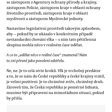
se zástupcem z Agentury ochrany přírody a krajiny,
zástupcem Policie, zástupcem kraje v oblasti ochrany
životního prostředí, zástupcem kraje v oblasti
myslivosti a zástupcem Myslivecké jednoty.
Nastavíme legislativní prostředí takovým způsobem,
aby — pokud by se ukázalo v konkrétním případě
nestandardní chování vlka — s ním tato pětičlenná
skupina mohla něco v reálném čase udělat.
A co to „udělat něco v reálné čase“ znamená? Nám
to zní přesně jako povolení odstřelu.
Ne, ne. Je to celá série kroků. Vlk je vrcholný predátor
a to, že se nám do České republiky a české krajiny vrátil,
je velmi pozitivní. Je to chráněné zvíře, chráněný druh.
Zároveň tím, že Česká republika je poměrně lidnatá,
musíme být připraveni na mimořádnou situaci, pokud
by přišla.