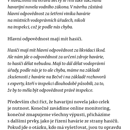
V návaznosti na otravu Bečvy se řeší také takzvaná
havarijní novela vodního zákona. V návrhu zůstává
hlavní odpovědnost za šetření viníka havárie
na místních vodoprávních úřadech, nikoli
na inspekci, což je podle nás chyba.
Hlavní odpovědnost mají mít hasiči.
Hasiči mají mít hlavní odpovědnost za likvidaci škod.
Ale nám jde o odpovědnost za určení zdroje havárie,
to hasiči dělat nebudou. Mají to dál dělat vodoprávní
úřady, podle nás je to ale chyba, máme na základě
zkušeností z havárie na Bečvě i na základě rozhovorů
s experty, kteří v inspekci dlouhodobě působili, za to,
že by to měla být odpovědnost právě inspekce.
Především chci říct, že havarijní novela jako celek
je nutnost. Konečně zavádíme online monitoring,
konečně zmapujeme všechny výpusti, přicházíme
s dalšími prvky, jako je řízení havárie ze strany hasičů.
Pokud jde o otázku, kdo má vyšetřovat, jsou tu opravdu