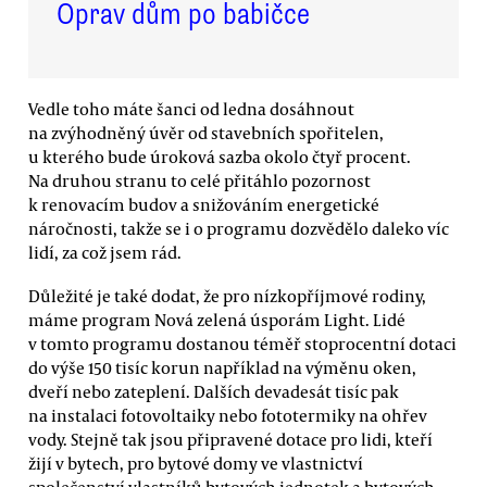
Oprav dům po babičce
Vedle toho máte šanci od ledna dosáhnout
na zvýhodněný úvěr od stavebních spořitelen,
u kterého bude úroková sazba okolo čtyř procent.
Na druhou stranu to celé přitáhlo pozornost
k renovacím budov a snižováním energetické
náročnosti, takže se i o programu dozvědělo daleko víc
lidí, za což jsem rád.
Důležité je také dodat, že pro nízkopříjmové rodiny,
máme program Nová zelená úsporám Light. Lidé
v tomto programu dostanou téměř stoprocentní dotaci
do výše 150 tisíc korun například na výměnu oken,
dveří nebo zateplení. Dalších devadesát tisíc pak
na instalaci fotovoltaiky nebo fototermiky na ohřev
vody. Stejně tak jsou připravené dotace pro lidi, kteří
žijí v bytech, pro bytové domy ve vlastnictví
společenství vlastníků bytových jednotek a bytových