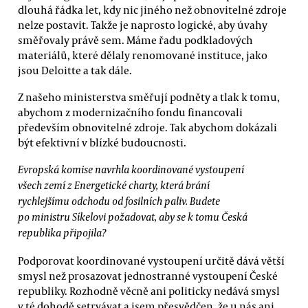
dlouhá řádka let, kdy nic jiného než obnovitelné zdroje
nelze postavit. Takže je naprosto logické, aby úvahy
směřovaly právě sem. Máme řadu podkladových
materiálů, které dělaly renomované instituce, jako
jsou Deloitte a tak dále.
Z našeho ministerstva směřují podněty a tlak k tomu,
abychom z modernizačního fondu financovali
především obnovitelné zdroje. Tak abychom dokázali
být efektivní v blízké budoucnosti.
Evropská komise navrhla koordinované vystoupení
všech zemí z Energetické charty, která brání
rychlejšímu odchodu od fosilních paliv. Budete
po ministru Síkelovi požadovat, aby se k tomu Česká
republika připojila?
Podporovat koordinované vystoupení určitě dává větší
smysl než prosazovat jednostranné vystoupení České
republiky. Rozhodně věcně ani politicky nedává smysl
v té dohodě setrvávat a jsem přesvědčen, že u nás ani