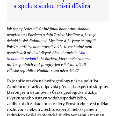
a spolu s vodou mizí i důvěra
Jak jsme předeslali, úplně jinak hodnotíme dohodu
uzavřenou s Polskem o dolu Turów. Myslíme si, že to je
debakl české diplomacie. Myslíme si, že jsme ustoupili
Polsku, aniž bychom museli, takže to rozhodně není
úspěch vaší předchůdkyně. Ale teď navíc
Polsko
tu dohodu nedodržuje
. Bariéra, která měla zamezit
úniku spodních vod, funguje jen v Polsku, nikoli
v České republice. Hodláte s tím něco dělat?
To je spíše otázka na hydrogeology než na politika.
Za odborné otázky odpovídá předseda expertní skupiny,
kterou jsem ustanovil, z České geologické služby,
z Výzkumného ústavu vodohospodářského,
z odborníků z akademické sféry. Prosím zkuste si udělat
rozhovor s někým z těchto expertů nebo s panem
ředitelem České geologické služby Venerou. Oni mají