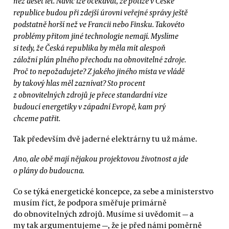
než deset let. Navíc lze očekávat, že potíže v České
republice budou při zdejší úrovni veřejné správy ještě
podstatně horší než ve Francii nebo Finsku. Takovéto
problémy přitom jiné technologie nemají. Myslíme
si tedy, že Česká republika by měla mít alespoň
záložní plán plného přechodu na obnovitelné zdroje.
Proč to nepožadujete? Z jakého jiného místa ve vládě
by takový hlas měl zaznívat? Sto procent
z obnovitelných zdrojů je přece standardní vize
budoucí energetiky v západní Evropě, kam prý
chceme patřit.
Tak především dvě jaderné elektrárny tu už máme.
Ano, ale obě mají nějakou projektovou životnost a jde
o plány do budoucna.
Co se týká energetické koncepce, za sebe a ministerstvo
musím říct, že podpora směřuje primárně
do obnovitelných zdrojů. Musíme si uvědomit — a
my tak argumentujeme —, že je před námi poměrně