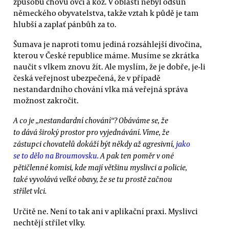
způsobu chovu ovcí a koz. V oblasti nebyl odsun
německého obyvatelstva, takže vztah k půdě je tam
hlubší a zaplať pánbůh za to.
Šumava je naproti tomu jediná rozsáhlejší divočina,
kterou v České republice máme. Musíme se zkrátka
naučit s vlkem znovu žít. Ale myslím, že je dobře, je-li
česká veřejnost ubezpečená, že v případě
nestandardního chování vlka má veřejná správa
možnost zakročit.
A co je „nestandardní chování“? Obáváme se, že
to dává široký prostor pro vyjednávání. Víme, že
zástupci chovatelů dokáží být někdy až agresivní,
jako
se to dělo na Broumovsku
. A pak ten poměr v oné
pětičlenné komisi, kde mají většinu myslivci a policie,
také vyvolává velké obavy, že se tu prostě začnou
střílet vlci.
Určitě ne. Není to tak ani v aplikační praxi. Myslivci
nechtějí střílet vlky.