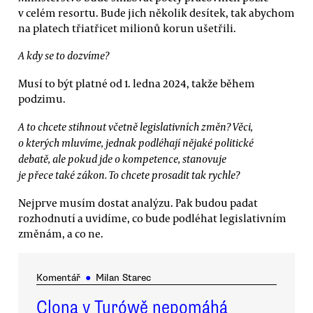
v celém resortu. Bude jich několik desítek, tak abychom
na platech třiatřicet milionů korun ušetřili.
A kdy se to dozvíme?
Musí to být platné od 1. ledna 2024, takže během
podzimu.
A to chcete stihnout včetně legislativních změn? Věci,
o kterých mluvíme, jednak podléhají nějaké politické
debatě, ale pokud jde o kompetence, stanovuje
je přece také zákon. To chcete prosadit tak rychle?
Nejprve musím dostat analýzu. Pak budou padat
rozhodnutí a uvidíme, co bude podléhat legislativním
změnám, a co ne.
Komentář
●
Milan Starec
Clona v Turówě nepomáhá