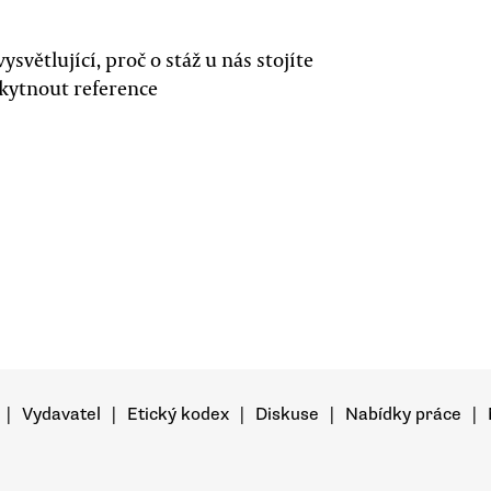
světlující, proč o stáž u nás stojíte
kytnout reference
|
Vydavatel
|
Etický kodex
|
Diskuse
|
Nabídky práce
|