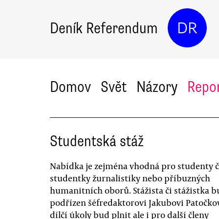
Deník Referendum
DR
Domov
Svět
Názory
Repo
Studentská stáž
Nabídka je zejména vhodná pro studenty č
studentky žurnalistiky nebo příbuzných
humanitních oborů. Stážista či stážistka 
podřízen šéfredaktorovi Jakubovi Patočkov
dílčí úkoly bud plnit ale i pro další členy