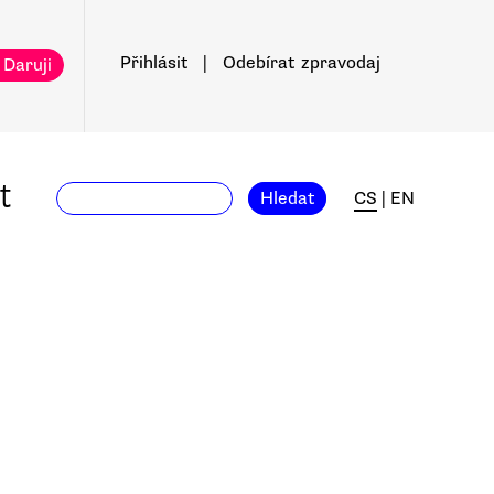
Přihlásit
|
Odebírat
zpravodaj
 Daruji
t
Hledat
CS
|
EN