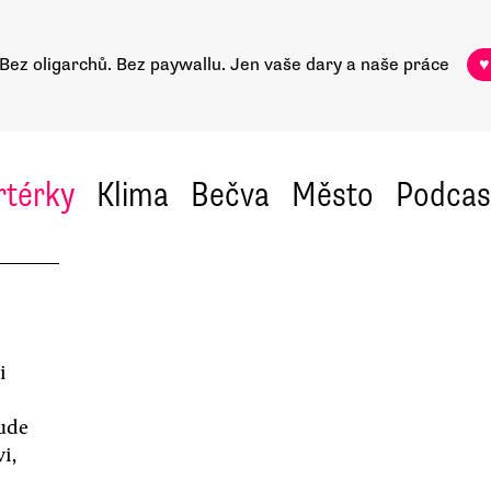
Bez oligarchů. Bez paywallu.
Jen vaše dary a naše práce
♥
rtérky
Klima
Bečva
Město
Podcas
i
bude
i,