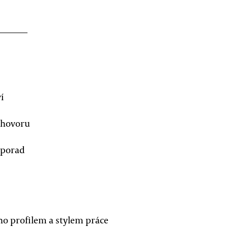
í
zhovoru
 porad
o profilem a stylem práce