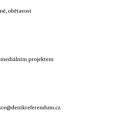
ně, obětavost
 mediálním projektem
dakce@denikreferendum.cz.