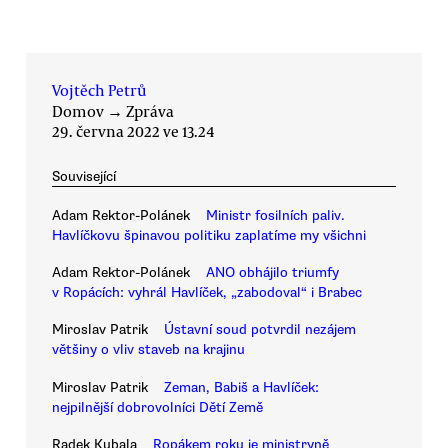
Vojtěch Petrů
Domov
→
Zpráva
29. června 2022 ve 13.24
Související
Adam Rektor-Polánek
Ministr fosilních paliv.
Havlíčkovu špinavou politiku zaplatíme my všichni
Adam Rektor-Polánek
ANO obhájilo triumfy
v Ropácích: vyhrál Havlíček, „zabodoval“ i Brabec
Miroslav Patrik
Ústavní soud potvrdil nezájem
většiny o vliv staveb na krajinu
Miroslav Patrik
Zeman, Babiš a Havlíček:
nejpilnější dobrovolníci Dětí Země
Radek Kubala
Ropákem roku je ministryně