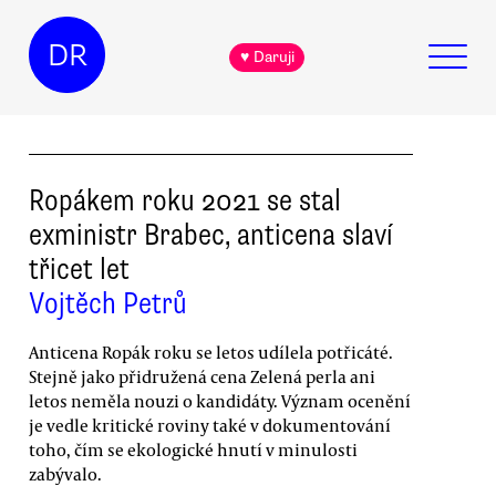
DR
♥ Daruji
Ropákem roku 2021 se stal
exministr Brabec, anticena slaví
třicet let
Vojtěch Petrů
Anticena Ropák roku se letos udílela potřicáté.
Stejně jako přidružená cena Zelená perla ani
letos neměla nouzi o kandidáty. Význam ocenění
je vedle kritické roviny také v dokumentování
toho, čím se ekologické hnutí v minulosti
zabývalo.