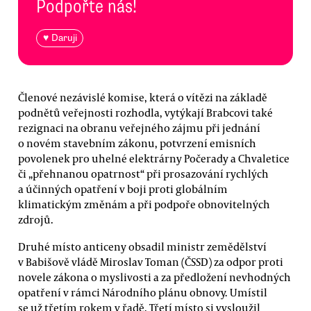
Podpořte nás!
♥ Daruji
Členové nezávislé komise, která o vítězi na základě
podnětů veřejnosti rozhodla, vytýkají Brabcovi také
rezignaci na obranu veřejného zájmu při jednání
o novém stavebním zákonu, potvrzení emisních
povolenek pro uhelné elektrárny Počerady a Chvaletice
či „přehnanou opatrnost“ při prosazování rychlých
a účinných opatření v boji proti globálním
klimatickým změnám a při podpoře obnovitelných
zdrojů.
Druhé místo anticeny obsadil ministr zemědělství
v Babišově vládě Miroslav Toman (ČSSD) za odpor proti
novele zákona o myslivosti a za předložení nevhodných
opatření v rámci Národního plánu obnovy. Umístil
se už třetím rokem v řadě. Třetí místo si vysloužil