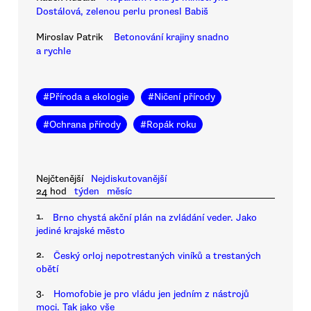
Dostálová, zelenou perlu pronesl Babiš
Miroslav Patrik
Betonování krajiny snadno
a rychle
#
Příroda a ekologie
#
Ničení přírody
#
Ochrana přírody
#
Ropák roku
Nejčtenější
Nejdiskutovanější
24 hod
týden
měsíc
1.
Brno chystá akční plán na zvládání veder. Jako
jediné krajské město
2.
Český orloj nepotrestaných viníků a trestaných
obětí
3.
Homofobie je pro vládu jen jedním z nástrojů
moci. Tak jako vše