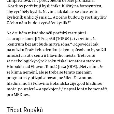
Cimprichová. Ta v předvolební debatě prohlásila:
„Rostliny potřebují kysličník uhličitý na fotosyntézu,
aby vyráběly kyslík. Nevím, jak dalece se chce tento
kysličník uhličitý snížit... A z čeho budou ty rostliny žít?
Z čeho nám budou vytvářet kyslík?“
Na druhém místě skončil pražský zastupitel
a europoslanec Jiří Pospíšil (TOP 09) s tvrzením, že
„centrum bez aut bude mrtvá zóna.“ Odpověděl tak
na otázku Pražského deníku, jakým způsobem by snížil
množství aut v centru hlavního města. Třetí cenu
za neekologický výrok roku získal senátor a starosta
Hluboké nad Vltavou Tomáš Jirsa (ODS). „Netvrdím, že
se klima nemění, ale je třeba se těmto změnám
pragmaticky přizpůsobovat, ne šílet. Že stoupne
hladina moří? Polovina Holandska žije ‚pod hladinou
moře‘ po staletí — a spokojeně,“ napsal loni v komentáři
pro MF Dnes.
Třicet Ropáků