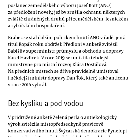
poslanec zemědělského výboru Josef Kott (ANO)
za předložení novely, jež by zrušila ochranu některých
zvláště chráněných druhů při zemědělském, lesnickém
a rybářském hospodaření.
Brabec se stal dalším politikem hnutí ANO v řadě, jenž
titul Ropák roku obdržel: Předloni v anketě zvítězil
Babišův superministr průmyslu a obchodu a dopravy
Karel Havlíček. V roce 2019 se umístila tehdejší
ministryně pro místní rozvoj Klára Dostálová.
Na předních místech se dříve pravidelně umisťoval
i někdejší ministr dopravy Dan Ťok, který také anticenu
v roce 2016 vyhrál.
Bez kyslíku a pod vodou
V přidružené anketě Zelená perla o antiekologický
výrok zvítězila místopředsedkyně pravicově
konzervativního hnutí Švýcarská demokracie Pynelopi