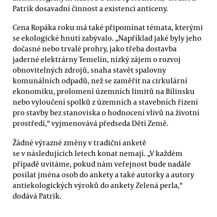
Patrik dosavadní činnost a existenci anticeny.
Cena Ropáka roku má také připomínat témata, kterými
se ekologické hnutí zabývalo. „Například jaké byly jeho
dočasné nebo trvalé prohry, jako třeba dostavba
jaderné elektrárny Temelín, nízký zájem o rozvoj
obnovitelných zdrojů, snaha stavět spalovny
komunálních odpadů, než se zaměřit na cirkulární
ekonomiku, prolomení územních limitů na Bílinsku
nebo vyloučení spolků z územních a stavebních řízení
pro stavby bez stanoviska o hodnocení vlivů na životní
prostředí,“ vyjmenovává předseda Dětí Země.
Žádné výrazné změny v tradiční anketě
se v následujících letech konat nemají. „V každém
případě uvítáme, pokud nám veřejnost bude nadále
posílat jména osob do ankety a také autorky a autory
antiekologických výroků do ankety Zelená perla,“
dodává Patrik.