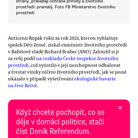
strany, přikládají ochraně přírody a životního
prostředí: pramalý. Foto FB Ministerstvo životního
prostředí
Anticenu Ropák roku za rok 2021, kterou vyhlašuje
spolek Děti Země, získal exministr životního prostředí
v Babišově vládě Richard Brabec (ANO). Zaloužil si ji
za svůj podíl
na rozkladu České inspekce životního
prostředí
, což vyústilo v její neschopnost odhalovat
a trestat viníky ničení životního prostředí, jak se jasně
ukázalo v případě vyšetřování
ekologické havárie
na řece Bečvě
.
×
Když chcete pochopit, co se
děje v domácí politice, stačí
číst Deník Referendum.