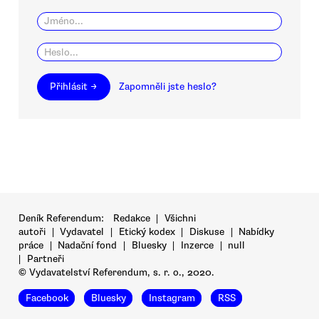
Přihlásit →
Zapomněli jste heslo?
Deník Referendum:
Redakce
|
Všichni
autoři
|
Vydavatel
|
Etický kodex
|
Diskuse
|
Nabídky
práce
|
Nadační fond
|
Bluesky
|
Inzerce
|
null
|
Partneři
© Vydavatelství Referendum, s. r. o., 2020.
Facebook
Bluesky
Instagram
RSS