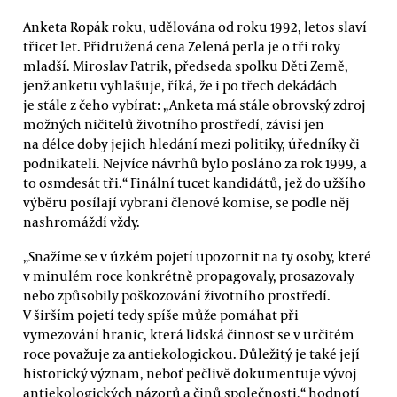
Anketa Ropák roku, udělována od roku 1992, letos slaví
třicet let. Přidružená cena Zelená perla je o tři roky
mladší. Miroslav Patrik, předseda spolku Děti Země,
jenž anketu vyhlašuje, říká, že i po třech dekádách
je stále z čeho vybírat: „Anketa má stále obrovský zdroj
možných ničitelů životního prostředí, závisí jen
na délce doby jejich hledání mezi politiky, úředníky či
podnikateli. Nejvíce návrhů bylo posláno za rok 1999, a
to osmdesát tři.“ Finální tucet kandidátů, jež do užšího
výběru posílají vybraní členové komise, se podle něj
nashromáždí vždy.
„Snažíme se v úzkém pojetí upozornit na ty osoby, které
v minulém roce konkrétně propagovaly, prosazovaly
nebo způsobily poškozování životního prostředí.
V širším pojetí tedy spíše může pomáhat při
vymezování hranic, která lidská činnost se v určitém
roce považuje za antiekologickou. Důležitý je také její
historický význam, neboť pečlivě dokumentuje vývoj
antiekologických názorů a činů společnosti,“ hodnotí