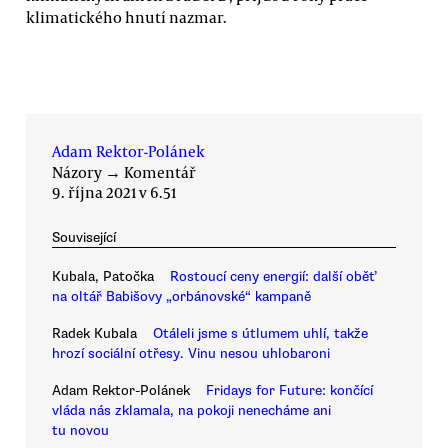
klimatického hnutí nazmar.
Adam Rektor-Polánek
Názory
→
Komentář
9. října 2021 v 6.51
Související
Kubala, Patočka
Rostoucí ceny energií: další oběť
na oltář Babišovy „orbánovské“ kampaně
Radek Kubala
Otáleli jsme s útlumem uhlí, takže
hrozí sociální otřesy. Vinu nesou uhlobaroni
Adam Rektor-Polánek
Fridays for Future: končící
vláda nás zklamala, na pokoji nenecháme ani
tu novou