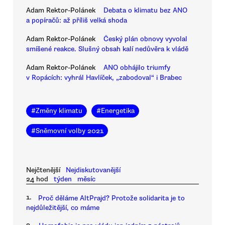
Adam Rektor-Polánek
Debata o klimatu bez ANO
a popíračů: až příliš velká shoda
Adam Rektor-Polánek
Český plán obnovy vyvolal
smíšené reakce. Slušný obsah kalí nedůvěra k vládě
Adam Rektor-Polánek
ANO obhájilo triumfy
v Ropácích: vyhrál Havlíček, „zabodoval“ i Brabec
#
Změny klimatu
#
Energetika
#
Sněmovní volby 2021
Nejčtenější
Nejdiskutovanější
24 hod
týden
měsíc
1.
Proč děláme AltPrajd? Protože solidarita je to
nejdůležitější, co máme
2.