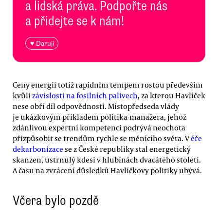
a lidská práva. Podpořte nás
a přidejte se k nám!
♥ Daruji
Ceny energií totiž rapidním tempem rostou především
kvůli
závislosti na fosilních palivech
, za kterou Havlíček
nese obří díl odpovědnosti. Místopředseda vlády
je ukázkovým příkladem politika-manažera, jehož
zdánlivou expertní kompetenci podrývá neochota
přizpůsobit se trendům rychle se měnícího světa. V
éře
dekarbonizace
se z České republiky stal energetický
skanzen, ustrnulý kdesi v hlubinách dvacátého století.
A času na zvrácení důsledků Havlíčkovy politiky ubývá.
Včera bylo pozdě