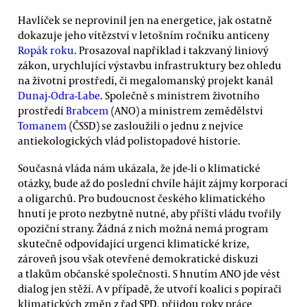
Havlíček se neprovinil jen na energetice, jak ostatně
dokazuje jeho vítězství v letošním ročníku anticeny
Ropák roku
. Prosazoval například i takzvaný liniový
zákon, urychlující výstavbu infrastruktury bez ohledu
na životní prostředí, či megalomanský projekt kanál
Dunaj-Odra-Labe
. Společně s ministrem životního
prostředí
Brabcem
(ANO) a ministrem zemědělství
Tomanem
(ČSSD) se zasloužili o jednu z nejvíce
antiekologických vlád polistopadové historie.
Současná vláda nám ukázala, že jde-li o klimatické
otázky, bude až do poslední chvíle hájit zájmy korporací
a oligarchů. Pro budoucnost českého klimatického
hnutí je proto nezbytně nutné, aby příští vládu tvořily
opoziční strany. Žádná z nich možná nemá program
skutečně odpovídající urgenci klimatické krize,
zároveň jsou však otevřené demokratické diskuzi
a tlakům občanské společnosti. S hnutím ANO jde vést
dialog jen stěží. A v případě, že utvoří koalici s popírači
klimatických změn z řad SPD, přijdou roky práce