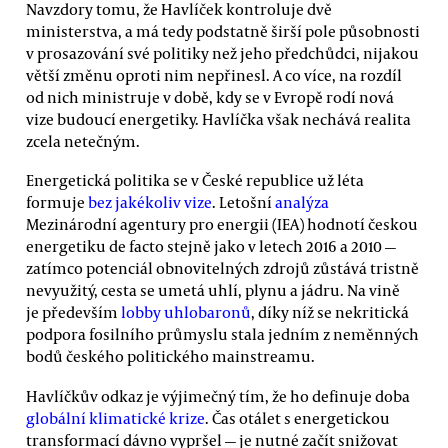
Navzdory tomu, že Havlíček kontroluje dvě
ministerstva, a má tedy podstatně širší pole působnosti
v prosazování své politiky než jeho předchůdci, nijakou
větší změnu oproti nim nepřinesl. A co více, na rozdíl
od nich ministruje v době, kdy se v Evropě rodí nová
vize budoucí energetiky. Havlíčka však nechává realita
zcela netečným.
Energetická politika se v České republice už léta
formuje
bez jakékoliv vize
. Letošní
analýza
Mezinárodní agentury pro energii (IEA) hodnotí českou
energetiku de facto stejně jako v letech 2016 a 2010 —
zatímco potenciál obnovitelných zdrojů zůstává tristně
nevyužitý, cesta se umetá uhlí, plynu a jádru. Na vině
je především
lobby uhlobaronů
, díky níž se nekritická
podpora fosilního průmyslu stala jedním z neměnných
bodů českého politického mainstreamu.
Havlíčkův odkaz je výjimečný tím, že ho definuje doba
globální klimatické krize
. Čas otálet s energetickou
transformací dávno vypršel — je nutné začít snižovat