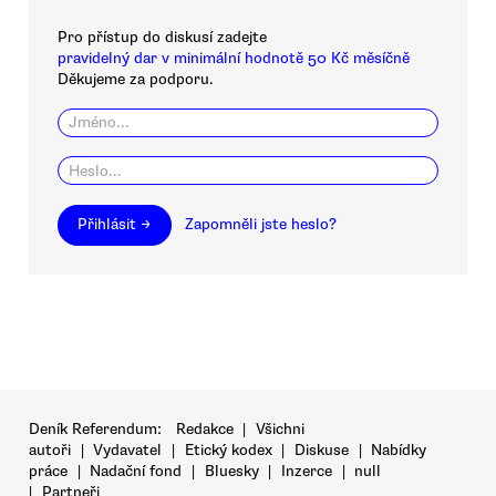
Pro přístup do diskusí zadejte
pravidelný dar v minimální hodnotě 50 Kč měsíčně
Děkujeme za podporu.
Přihlásit →
Zapomněli jste heslo?
Deník Referendum:
Redakce
|
Všichni
autoři
|
Vydavatel
|
Etický kodex
|
Diskuse
|
Nabídky
práce
|
Nadační fond
|
Bluesky
|
Inzerce
|
null
|
Partneři