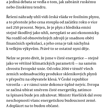
a jediná debata se vedla o tom, jak zabránit ruskému
nebo čínskému tendru.
Řešení náhrady uhlí vidí česká vláda ve fosilním plynu,
a to přestože jeho cena stoupla od začátku roku o více
než 250 procent. Nejen, že je plyn z hlediska emisí
stejně škodlivý jako uhlí, nevyplatí se ani ekonomicky.
Na rozdíl od obnovitelných zdrojů je snadnou obětí
finančních spekulací, a jeho cena je tak náchylná
k velkým výkyvům. Právě to se ostatně nyní děje.
Nelze se proto divit, že jsme v čisté energetice — stejně
jako ve většině klimatických parametrů — na samém
chvostu Evropské unie. Od roku 2014 v téměř všech
zemích sedmadvacítky produkce skleníkových plynů
v přepočtu na obyvatele klesá. V České republice
vzrostla — a v rámci unie dokonce úplně nejvíc. Evropa
se začíná ubírat směrem čisté energetiky, zatímco
ta špinavá bude jen zdražovat. Ministr Havlíček dal svou
neschopností všanc energetickou budoucnost země.
A doplácet na to budou občané.