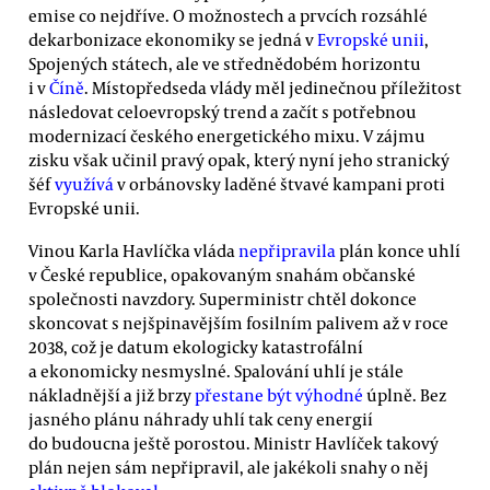
emise co nejdříve. O možnostech a prvcích rozsáhlé
dekarbonizace ekonomiky se jedná v
Evropské unii
,
Spojených státech, ale ve střednědobém horizontu
i v
Číně
. Místopředseda vlády měl jedinečnou příležitost
následovat celoevropský trend a začít s potřebnou
modernizací českého energetického mixu. V zájmu
zisku však učinil pravý opak, který nyní jeho stranický
šéf
využívá
v orbánovsky laděné štvavé kampani proti
Evropské unii.
Vinou Karla Havlíčka vláda
nepřipravila
plán konce uhlí
v České republice, opakovaným snahám občanské
společnosti navzdory. Superministr chtěl dokonce
skoncovat s nejšpinavějším fosilním palivem až v roce
2038, což je datum ekologicky katastrofální
a ekonomicky nesmyslné. Spalování uhlí je stále
nákladnější a již brzy
přestane být výhodné
úplně. Bez
jasného plánu náhrady uhlí tak ceny energií
do budoucna ještě porostou. Ministr Havlíček takový
plán nejen sám nepřipravil, ale jakékoli snahy o něj