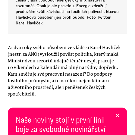
česká vláda „budoucí energetický mix nastavila
rozumně“. Opak je ale pravdou. Energie zdražují
především kvůli závislosti na fosilních palivech, kterou
Havlíčkovo působení jen prohloubilo. Foto Twitter
Karel Havlíček
Za dva roky svého působení ve vládě si Karel Havlíček
(nestr. za ANO) vysloužil pověst politika, který maká.
Ministr dvou rezortů údajně téměř nespí, pracuje
i o víkendech a kalendář má plný na týdny dopředu.
Kam směřuje své pracovní nasazení? Do podpory
fosilního průmyslu, a to na úkor nejen klimatu
a životního prostředí, ale i peněženek českých
spotřebitelů.
×
Naše noviny stojí v první linii
boje za svobodné novinářství