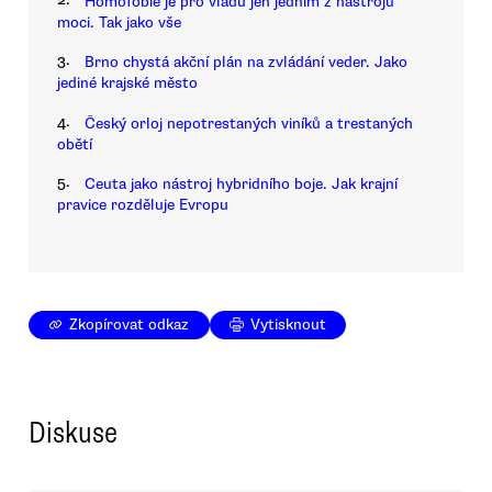
Homofobie je pro vládu jen jedním z nástrojů
moci. Tak jako vše
3.
Brno chystá akční plán na zvládání veder. Jako
jediné krajské město
4.
Český orloj nepotrestaných viníků a trestaných
obětí
5.
Ceuta jako nástroj hybridního boje. Jak krajní
pravice rozděluje Evropu
Zkopírovat odkaz
Vytisknout
Diskuse