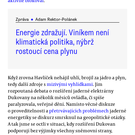
aktivně blokoval
.
Zpráva
●
Adam Rektor-Polánek
Energie zdražují. Viníkem není
klimatická politika, nýbrž
rostoucí cena plynu
Když zrovna Havlíček nehájil uhlí, brojil za jádro a plyn,
tedy další zdroje s
mizivými vyhlídkami
. Jím
rozpoutaná debata o rozšíření jaderné elektrárny
Dukovany na několik měsíců ovládla, či spíše
paralyzovala, veřejné dění. Namísto věcné diskuze
o proveditelnosti a
přetrvávajících problémech
jaderné
energetiky se diskurz smrsknul na geopolitické otázky.
A tak jsme se octli v situaci, kdy rozšíření Dukovan
podporují bez výjimky všechny sněmovní strany,