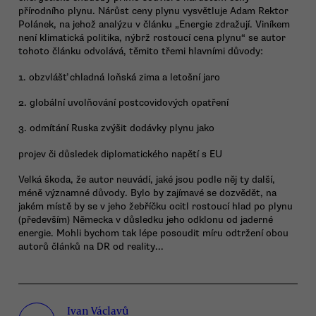
přírodního plynu. Nárůst ceny plynu vysvětluje Adam Rektor
Polánek, na jehož analýzu v článku „Energie zdražují. Viníkem
není klimatická politika, nýbrž rostoucí cena plynu“ se autor
tohoto článku odvolává, těmito třemi hlavními důvody:
1. obzvlášť chladná loňská zima a letošní jaro
2. globální uvolňování postcovidových opatření
3. odmítání Ruska zvýšit dodávky plynu jako
projev či důsledek diplomatického napětí s EU
Velká škoda, že autor neuvádí, jaké jsou podle něj ty další,
méně významné důvody. Bylo by zajímavé se dozvědět, na
jakém místě by se v jeho žebříčku ocitl rostoucí hlad po plynu
(především) Německa v důsledku jeho odklonu od jaderné
energie. Mohli bychom tak lépe posoudit míru odtržení obou
autorů článků na DR od reality...
Ivan Václavů