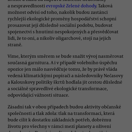
a nespravedlnosti
evropské Zelené dohody
. Taková
možnost odvisí od toho, nakolik budou zastánci
rychlejší ekologické proměny hospodářství schopní
prosazovat její důsledně sociální podobu, budovat
spojenectví s hnutími nespokojených a přesvědčovat
lidi, že to oni, a nikoliv oligarchové, stojí na jejich
straně.
Víme, kterým směrem se bude snažit vývoj nasměrovat
současná garnitura. A i v případě volebního úspěchu
opozice jen málo nasvědčuje tomu, že by právě vláda
vedená klimatickými popírači a následovníky Nečasovy
a Kalouskovy politiky škrtů hodlala jít cestou důsledné
a sociálně spravedlivé ekologické transformace,
odpovídající vážnosti situace.
Zásadní tak v obou případech budou aktivity občanské
společnosti a tlak zdola: tlak na transformaci, která
bude cílit k dostatku základních potřeb, dobrému
životu pro všechny v rámci mezí planety a oživení