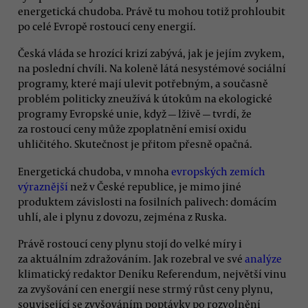
energetická chudoba. Právě tu mohou totiž prohloubit
po celé Evropě rostoucí ceny energií.
Česká vláda se hrozící krizí zabývá, jak je jejím zvykem,
na poslední chvíli. Na koleně látá nesystémové sociální
programy, které mají ulevit potřebným, a současně
problém politicky zneužívá k útokům na ekologické
programy Evropské unie, když — lživě — tvrdí, že
za rostoucí ceny může zpoplatnění emisí oxidu
uhličitého. Skutečnost je přitom přesně opačná.
Energetická chudoba, v mnoha
evropských zemích
výraznější
než v České republice, je mimo jiné
produktem závislosti na fosilních palivech: domácím
uhlí, ale i plynu z dovozu, zejména z Ruska.
Právě rostoucí ceny plynu stojí do velké míry i
za aktuálním zdražováním. Jak rozebral ve své
analýze
klimatický redaktor Deníku Referendum, největší vinu
za zvyšování cen energií nese strmý růst ceny plynu,
související se zvyšováním poptávky po rozvolnění