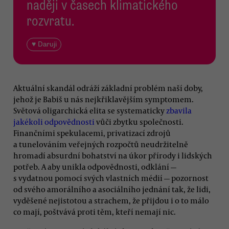
naději v časech klimatického
rozvratu.
♥ Daruji
Aktuální skandál odráží základní problém naší doby,
jehož je Babiš u nás nejkřiklavějším symptomem.
Světová oligarchická elita se systematicky
zbavila
jakékoli odpovědnosti
vůči zbytku společnosti.
Finančními spekulacemi, privatizací zdrojů
a tunelováním veřejných rozpočtů neudržitelně
hromadí absurdní bohatství na úkor přírody i lidských
potřeb. A aby unikla odpovědnosti, odklání —
s vydatnou pomocí svých vlastních médií — pozornost
od svého amorálního a asociálního jednání tak, že lidi,
vyděšené nejistotou a strachem, že přijdou i o to málo
co mají, poštvává proti těm, kteří nemají nic.