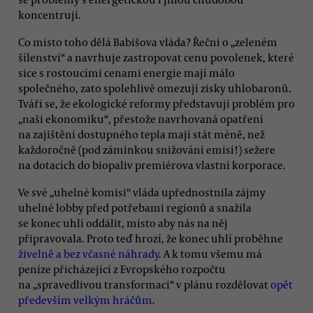
koncentrují.
Co místo toho dělá Babišova vláda? Řeční o „zeleném
šílenství“ a navrhuje zastropovat cenu povolenek, které
sice s rostoucími cenami energie mají málo
společného, zato spolehlivě omezují zisky uhlobaronů.
Tváří se, že ekologické reformy představují problém pro
„naši ekonomiku“, přestože navrhovaná opatření
na zajištění dostupného tepla mají stát méně, než
každoročně (pod záminkou snižování emisí!) sežere
na dotacích do biopaliv premiérova vlastní korporace.
Ve své „uhelné komisi“ vláda upřednostnila zájmy
uhelné lobby před potřebami regionů a snažila
se konec uhlí oddálit, místo aby nás na něj
připravovala. Proto teď hrozí, že konec uhlí proběhne
živelně a bez včasné náhrady
. A k tomu všemu má
peníze přicházející z Evropského rozpočtu
na „spravedlivou transformaci“ v plánu rozdělovat
opět
především velkým hráčům
.