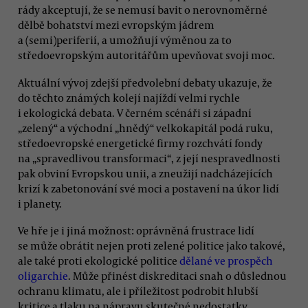
rády akceptují, že se nemusí bavit o nerovnoměrné
dělbě bohatství mezi evropským jádrem
a (semi)periferií, a umožňují výměnou za to
středoevropským autoritářům upevňovat svoji moc.
Aktuální vývoj zdejší předvolební debaty ukazuje, že
do těchto známých kolejí najíždí velmi rychle
i ekologická debata. V černém scénáři si západní
„zelený“ a východní „hnědý“ velkokapitál podá ruku,
středoevropské energetické firmy rozchvátí fondy
na „spravedlivou transformaci“, z její nespravedlnosti
pak obviní Evropskou unii, a zneužijí nadcházejících
krizí k zabetonování své moci a postavení na úkor lidí
i planety.
Ve hře je i jiná možnost: oprávněná frustrace lidí
se může obrátit nejen proti zelené politice jako takové,
ale také proti ekologické politice
dělané ve prospěch
oligarchie
. Může přinést diskreditaci snah o důslednou
ochranu klimatu, ale i příležitost podrobit hlubší
kritice a tlaku na nápravu skutečné nedostatky