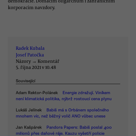
demokracie. Domácím oligarchům i zahraničním
korporacím navzdory.
Radek Kubala
Josef Patočka
Názory
→
Komentář
5. října 2021 v 10.48
Související
Adam Rektor-Polánek
Energie zdražují. Viníkem
není klimatická politika, nýbrž rostoucí cena plynu
Lukáš Jelínek
Babiš má s Orbánem společného
mnohem víc, než běžný volič ANO vůbec unese
Jan Kašpárek
Pandora Papers: Babiš poslal 400
milionů přes daňové ráje. Kauzu vyšetří policie