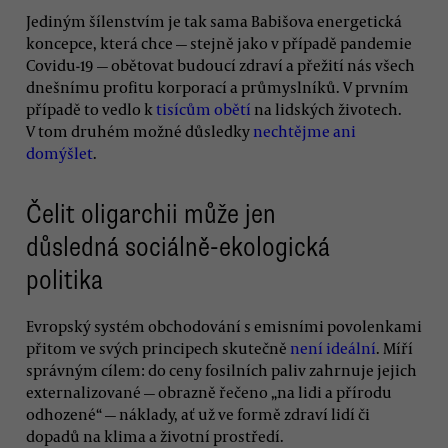
Jediným šílenstvím je tak sama Babišova energetická
koncepce, která chce — stejně jako v případě pandemie
Covidu-19 — obětovat budoucí zdraví a přežití nás všech
dnešnímu profitu korporací a průmyslníků. V prvním
případě to vedlo k
tisícům obětí
na lidských životech.
V tom druhém možné důsledky
nechtějme ani
domýšlet
.
Čelit oligarchii může jen
důsledná sociálně-ekologická
politika
Evropský systém obchodování s emisními povolenkami
přitom ve svých principech skutečně
není ideální
. Míří
správným cílem: do ceny fosilních paliv zahrnuje jejich
externalizované — obrazně řečeno „na lidi a přírodu
odhozené“ — náklady, ať už ve formě zdraví lidí či
dopadů na klima a životní prostředí.