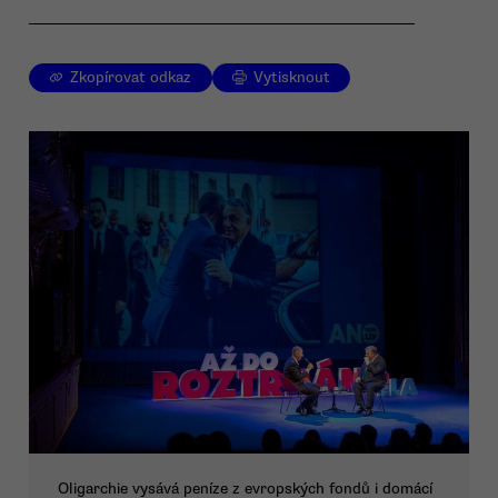
Zkopírovat odkaz
Vytisknout
Oligarchie vysává peníze z evropských fondů i domácí