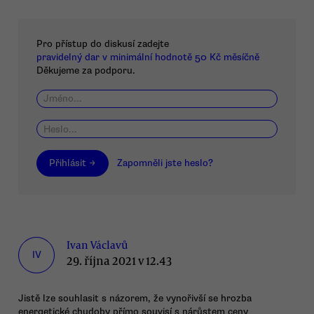
Pro přístup do diskusí zadejte
pravidelný dar v minimální hodnotě 50 Kč měsíčně
Děkujeme za podporu.
Přihlásit →
Zapomněli jste heslo?
Ivan Václavů
IV
29. října 2021 v 12.43
Jistě lze souhlasit s názorem, že vynořivší se hrozba
energetické chudoby přímo souvisí s nárůstem ceny