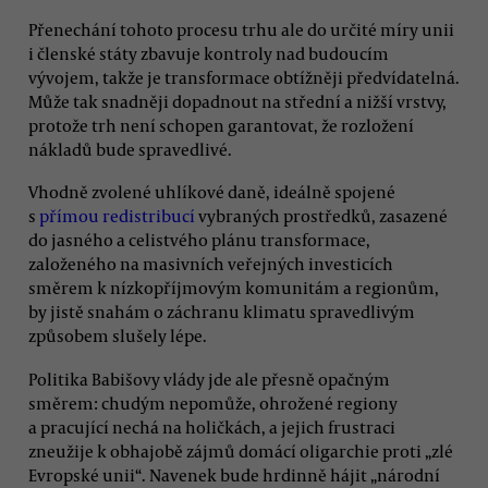
Přenechání tohoto procesu trhu ale do určité míry unii
i členské státy zbavuje kontroly nad budoucím
vývojem, takže je transformace obtížněji předvídatelná.
Může tak snadněji dopadnout na střední a nižší vrstvy,
protože trh není schopen garantovat, že rozložení
nákladů bude spravedlivé.
Vhodně zvolené uhlíkové daně, ideálně spojené
s
přímou redistribucí
vybraných prostředků, zasazené
do jasného a celistvého plánu transformace,
založeného na masivních veřejných investicích
směrem k nízkopříjmovým komunitám a regionům,
by jistě snahám o záchranu klimatu spravedlivým
způsobem slušely lépe.
Politika Babišovy vlády jde ale přesně opačným
směrem: chudým nepomůže, ohrožené regiony
a pracující nechá na holičkách, a jejich frustraci
zneužije k obhajobě zájmů domácí oligarchie proti „zlé
Evropské unii“. Navenek bude hrdinně hájit „národní