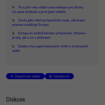
2.
Tři a půl roku vládní zmocněnkyní pro Romy:
Co jsme dokázali a proč jsem odešla
3.
Ceuta jako nástroj hybridního boje. Jak krajní
pravice rozděluje Evropu
4.
Evropa se změně klimatu přizpůsobí. Otázkou
je kdy, jak a co s příčinami
5.
Český orloj nepotrestaných viníků a trestaných
obětí
Zkopírovat odkaz
Vytisknout
Diskuse