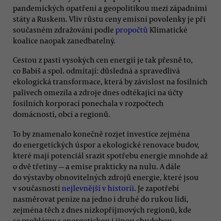
pandemických opatření a geopolitikou mezi západními
státy a Ruskem. Vliv růstu ceny emisní povolenky je při
současném zdražování podle
propočtů
Klimatické
koalice naopak zanedbatelný.
Cestou z pasti vysokých cen energií je tak přesně to,
co Babiš a spol. odmítají: důsledná a spravedlivá
ekologická transformace, která by závislost na fosilních
palivech omezila a zdroje dnes odtékající na účty
fosilních korporací ponechala v rozpočtech
domácností, obcí a regionů.
To by znamenalo konečně rozjet investice zejména
do energetických úspor a ekologické renovace budov,
které mají potenciál srazit spotřebu energie mnohde až
o dvě třetiny — a emise prakticky na nulu. A dále
do výstavby obnovitelných zdrojů energie, které jsou
v současnosti
nejlevnější v historii
. Je zapotřebí
nasměrovat peníze na jedno i druhé do rukou lidí,
zejména těch z dnes nízkopříjmových regionů, kde
se problémy s energetickou i jinou chudobou