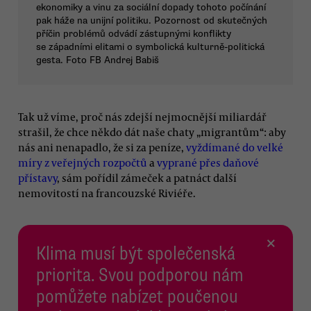
ekonomiky a vinu za sociální dopady tohoto počínání
pak háže na unijní politiku. Pozornost od skutečných
příčin problémů odvádí zástupnými konflikty
se západními elitami o symbolická kulturně-politická
gesta. Foto FB Andrej Babiš
Tak už víme, proč nás zdejší nejmocnější miliardář
strašil, že chce někdo dát naše chaty „migrantům“: aby
nás ani nenapadlo, že si za peníze,
vyždímané do velké
míry z veřejných rozpočtů
a
vyprané přes daňové
přístavy
, sám pořídil zámeček a patnáct další
nemovitostí na francouzské Riviéře.
×
Klima musí být společenská
priorita. Svou podporou nám
pomůžete nabízet poučenou