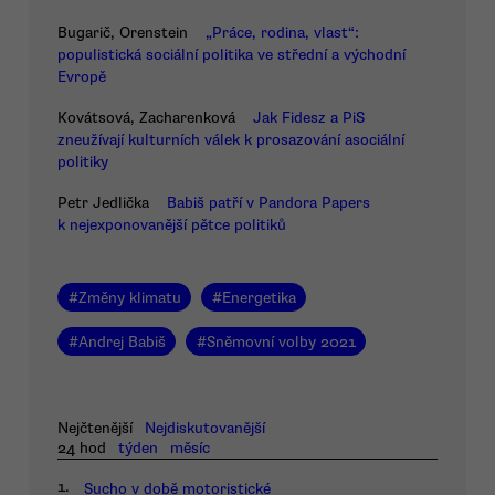
Bugarič, Orenstein
„Práce, rodina, vlast“:
populistická sociální politika ve střední a východní
Evropě
Kovátsová, Zacharenková
Jak Fidesz a PiS
zneužívají kulturních válek k prosazování asociální
politiky
Petr Jedlička
Babiš patří v Pandora Papers
k nejexponovanější pětce politiků
#
Změny klimatu
#
Energetika
#
Andrej Babiš
#
Sněmovní volby 2021
Nejčtenější
Nejdiskutovanější
24 hod
týden
měsíc
1.
Sucho v době motoristické