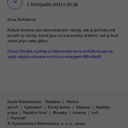
IV
1. listopadu 2021 v 20.39
Ilona Švihlíková:
Pokud chceme více obnovitelných zdrojů, tak je potřeba mít
prostě ty zdroje, které jsou ze své podsty stabilní, což je buď
zemní plyn nebo jádro.
https://dvojka.rozhlas.cz/ekonomka-ilona-svihlikova-jak-se-
vyviji-napjata-situace-na-trhu-s-energiemi-8608228
Deník Referendum:
Redakce
|
Všichni
autoři
|
Vydavatel
|
Etický kodex
|
Diskuse
|
Nabídky
práce
|
Nadační fond
|
Bluesky
|
Inzerce
|
null
|
Partneři
© Vydavatelství Referendum, s. r. o., 2020.