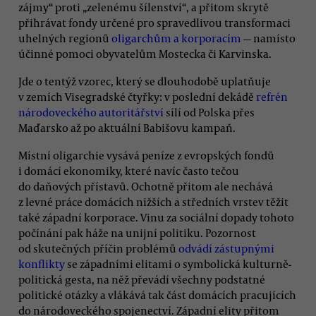
zájmy“ proti „zelenému šílenství“, a přitom skrytě
přihrávat fondy určené pro spravedlivou transformaci
uhelných regionů
oligarchům a korporacím
— namísto
účinné pomoci obyvatelům Mostecka či Karvinska.
Jde o tentýž vzorec, který se dlouhodobě uplatňuje
v zemích Visegradské čtyřky: v poslední dekádě
refrén
národoveckého autoritářství
sílí od Polska přes
Maďarsko až po aktuální Babišovu kampaň.
Místní oligarchie vysává peníze z evropských fondů
i domácí ekonomiky, které navíc často tečou
do daňových přístavů. Ochotně přitom ale nechává
z levné práce domácích nižších a středních vrstev těžit
také západní korporace. Vinu za sociální dopady tohoto
počínání pak háže na unijní politiku. Pozornost
od skutečných příčin problémů
odvádí zástupnými
konflikty
se západními elitami o symbolická kulturně-
politická gesta, na něž převádí všechny podstatné
politické otázky a vlákává tak část domácích pracujících
do národoveckého spojenectví. Západní elity přitom