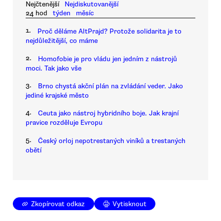
Nejčtenější
Nejdiskutovanější
24 hod
týden
měsíc
1.
Proč děláme AltPrajd? Protože solidarita je to
nejdůležitější, co máme
2.
Homofobie je pro vládu jen jedním z nástrojů
moci. Tak jako vše
3.
Brno chystá akční plán na zvládání veder. Jako
jediné krajské město
4.
Ceuta jako nástroj hybridního boje. Jak krajní
pravice rozděluje Evropu
5.
Český orloj nepotrestaných viníků a trestaných
obětí
Zkopírovat odkaz
Vytisknout