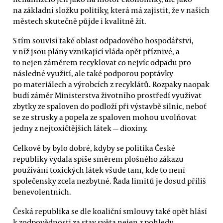
na základní složku politiky, která má zajistit, že v našich
městech skutečně půjde i kvalitně žít.
S tím souvisí také oblast odpadového hospodářství,
v níž jsou plány vznikající vláda opět příznivé, a
to nejen záměrem recyklovat co nejvíc odpadu pro
následné využití, ale také podporou poptávky
po materiálech a výrobcích z recyklátů. Rozpaky naopak
budí záměr Ministerstva životního prostředí využívat
zbytky ze spaloven do podloží při výstavbě silnic, neboť
se ze strusky a popela ze spaloven mohou uvolňovat
jedny z nejtoxičtějších látek — dioxiny.
Celkově by bylo dobré, kdyby se politika České
republiky vydala spíše směrem plošného zákazu
používání toxických látek všude tam, kde to není
společensky zcela nezbytné. Řada limitů je dosud příliš
benevolentních.
Česká republika se dle koaliční smlouvy také opět hlásí
k zodpovědnosti za stav světa nejen z pohledu