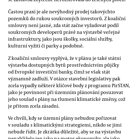
Častou praxí je ale nevýhodný prodej takovýchto
pozemků do rukou soukromých investorů. Z koaliční
smlouvy není jasné, zda stát začne vyžadovat podíl
soukromých developerů právě na výstavbě veřejné
infrastruktury, jako jsou školky, sociální služby,
kulturní vyžití či parky a podobně.
Z koaliční smlouvy vyplývá, že v plánu je také státní
výstavba dostupných bytů prostřednictvím půjčky
od Evropské investiční banky, čímž se však stát
významně zadluží. V otázce stavební legislativy pak
zcela vypadly některé klíčové body z programu PirSTAN,
jako je povinnost při územním plánování posuzovat
jeho soulad s plány na tlumení klimatické změny, což
je přitom zcela zásadní.
Ve chvíli, kdy se územní plány nebudou pořizovat
v souladu s klimatickými strategiemi, nikdo se jimi
nebude řídit. Je zkrátka důležité, aby se na výstavbu
nenahlíželo jen jako na motor ekonomiky, ale jako