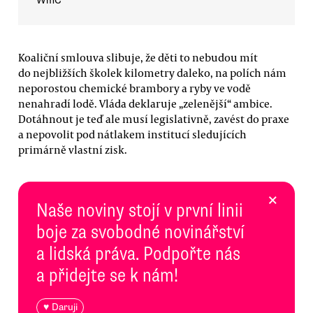
WmC
Koaliční smlouva slibuje, že děti to nebudou mít
do nejbližších školek kilometry daleko, na polích nám
neporostou chemické brambory a ryby ve vodě
nenahradí lodě. Vláda deklaruje „zelenější“ ambice.
Dotáhnout je teď ale musí legislativně, zavést do praxe
a nepovolit pod nátlakem institucí sledujících
primárně vlastní zisk.
×
Naše noviny stojí v první linii
boje za svobodné novinářství
a lidská práva. Podpořte nás
a přidejte se k nám!
♥ Daruji