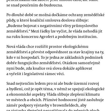
se snad poučením do budoucna.
Po dlouhé době se možná dočkáme ochrany zemědělské
půdy, u které koaliční smlouva doslova slibuje:
„Budeme bojovat s negativními vlivy průmyslového
zemědělství.“ Mezi řádky lze vyčíst, že vláda nehodlá jít
na ruku koncernu Agrofert a podobným institucím.
Nová vláda chce rozšířit prostor ekologickému
zemědělství a převést odpovědnost za stav krajiny na ty,
kdo v ní hospodaří. To je jedna ze základních podmínek
dobře fungujícího zemědělství. Otázkou samozřejmě
nyní bude, zda koalice svá slova dokáže aplikovat
a vyřešit i legislativní rámec věcí.
Snad nejtenčím ledem pro ni ale bude územní rozvoj
a bydlení, což je opět téma, v němž se spojují ekologické
a ekonomické aspekty. Vláda slibuje zlepšení klimatu
ve městech a obcích. Příznivé hodnocení jistě zasluhuje
záměr podpory výstavby v brownfieldech, aby
se zástavba zbytečně nerozšiřovala do zelených ploch.