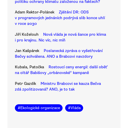
politiku ochrany klimatu založenou na faktech?
Adam Rektor-Polánek
Zjištění DR: ODS
v programových jednáních podrývá slib konce uhlí
v roce 2030
Jiří Koželouh
Nová vláda je nová šance pro klima
i pro krajinu. Nic víc, nic míň
Jan Kašpárek
Poslanecká zpráva o vyšetřování
Bečvy schválena. ANO a Brabcovi navzdory
Kubala, Patočka
Rostoucí ceny energií: další oběť
na oltář Babišovy „orbánovské“ kampaně
Petr Gazdík
Ministru Brabcovi se kauza Bečva
zdá zpolitizovaná? ANO, je to tak
#
Ekologické organizace
#
Vláda