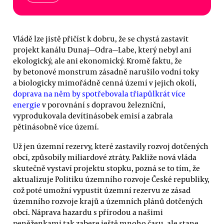
Vládě lze jistě přičíst k dobru, že se chystá zastavit
projekt kanálu Dunaj—Odra—Labe, který nebyl ani
ekologický, ale ani ekonomický. Kromě faktu, že
by betonové monstrum zásadně narušilo vodní toky
a biologicky mimořádně cenná území v jejich okolí,
doprava na něm by spotřebovala třiapůlkrát více
energie
v porovnání s dopravou železniční,
vyprodukovala devítinásobek emisí a zabrala
pětinásobně více území.
Už jen územní rezervy, které zastavily rozvoj dotčených
obcí, způsobily miliardové ztráty. Pakliže nová vláda
skutečně vystaví projektu stopku, pozná se to tím, že
aktualizuje Politiku územního rozvoje České republiky,
což poté umožní vypustit územní rezervu ze zásad
územního rozvoje krajů a územních plánů dotčených
obcí. Náprava hazardu s přírodou a našimi
peněženkami tak zabere ještě mnoho času, ale stane