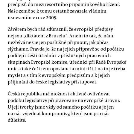
předpisů do meziresortního připomínkového řízení.
Naše země se k tomu ostatně zavázala vládním
usnesením v roce 2005.
Závěrem bych rád zdůraznil, že evropské předpisy
nejsou „diktátem z Bruselu“. A není to tak, že nám
nezbývá než je jen poslušně přijmout, jak občas
slýcháme. Pravda je, že na jejich přípravě se od počátku
podílejí i čeští úředníci v příslušných pracovních
skupinách Evropské komise, úředníci při Radě Evropské
unie a také čeští europoslanci a ministři. I na to je třeba
myslet a s tím k evropským předpisům a k jejich
přijímání do české legislativy přistupovat.
Česká republika má možnost aktivně ovlivňovat
podobu legislativy připravované na evropské úrovni.
U její tvorby jsme vždy od samého počátku a je jen
na nás vyjednat kompromisy, které jsou pro nás
důležité.