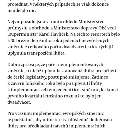
projednat. V některých případech se však dokonce
neudělalo nic.
Nejvíc pozadu jsou v tomto ohledu Ministerstvo
průmyslu a obchodu a Ministerstvo dopravy. Obě vedl
„superministr“ Karel Havlíček. Na těchto resortech bylo
k 31. březnu letošního roku jedenáct nevyřešených
směrnic z celkového počtu dvaadvaceti, u kterých již
uplynula transpoziční lhůta.
Dobrá zpráva je, že počet neimplementovaných
směrnic, u nichž uplynula stanovená lhůta pro přijetí
do české legislativy, postupně snižujeme. Zatímco
k závěru loňského roku bylo po uplynutí lhůty
k implementaci celkem jedenatřicet směrnic, ke konci
prvního kvartálu letošního roku už to bylo jen
dvaadvacet.
Pro včasnou implementaci evropských směrnic
je podstatné, aby ministerstva důsledně dodržovala
lhůty pro předkládání návrhů implementačních