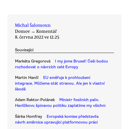
Michal Šalomoun
Domov
→
Komentář
8. června 2022 ve 12.25
Související
Markéta Gregorová
I my jsme Brusel! Češi budou
rozhodovat o návrzích celé Evropy
Martin Hančl
EU směřuje k prohloubení
integrace. Můžeme stát stranou. Ale jen k vlastní
škodě
Adam Rektor-Polánek
Ministr fosilních paliv.
Havlíčkovu špinavou politiku zaplatíme my všichni
Šárka Homfray
Evropská komise představila
návrh směrnice upravující platformovou práci