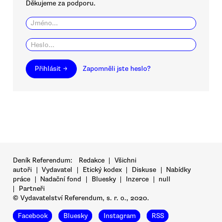
Děkujeme za podporu.
Přihlásit →
Zapomněli jste heslo?
Deník Referendum:
Redakce
|
Všichni
autoři
|
Vydavatel
|
Etický kodex
|
Diskuse
|
Nabídky
práce
|
Nadační fond
|
Bluesky
|
Inzerce
|
null
|
Partneři
© Vydavatelství Referendum, s. r. o., 2020.
Facebook
Bluesky
Instagram
RSS