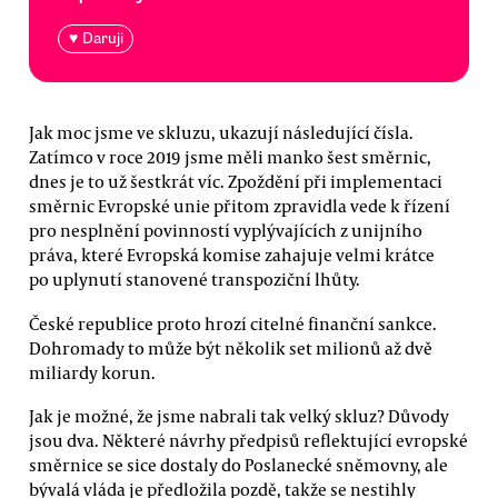
♥ Daruji
Jak moc jsme ve skluzu, ukazují následující čísla.
Zatímco v roce 2019 jsme měli manko šest směrnic,
dnes je to už šestkrát víc. Zpoždění při implementaci
směrnic Evropské unie přitom zpravidla vede k řízení
pro nesplnění povinností vyplývajících z unijního
práva, které Evropská komise zahajuje velmi krátce
po uplynutí stanovené transpoziční lhůty.
České republice proto hrozí citelné finanční sankce.
Dohromady to může být několik set milionů až dvě
miliardy korun.
Jak je možné, že jsme nabrali tak velký skluz? Důvody
jsou dva. Některé návrhy předpisů reflektující evropské
směrnice se sice dostaly do Poslanecké sněmovny, ale
bývalá vláda je předložila pozdě, takže se nestihly