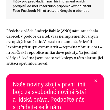
lhůty pro předkládání návrhů implementačních
předpisů do meziresortního připomínkového řízení.
Foto Facebook Ministerstvo průmyslu a obchodu
Předchozí vláda Andreje Babiše (ANO) nám zanechala
dáreček v podobě desítek včas neimplementovaných
evropských směrnic. V praxi to znamená, že kvůli
laxnímu přístupu exministrů — zejména z hnutí ANO —
hrozí České republice miliardové pokuty. Na jednání
vlády 26. května jsem proto své kolegy o této alarmující
situaci opět informoval.
×
Naše noviny stojí v první linii
boje za svobodné novinářství
a lidská práva. Podpořte nás
a přidejte se k nám!