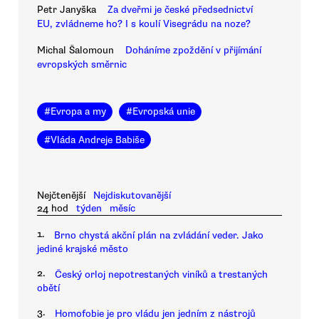
Petr Janyška
Za dveřmi je české předsednictví
EU, zvládneme ho? I s koulí Visegrádu na noze?
Michal Šalomoun
Doháníme zpoždění v přijímání
evropských směrnic
#
Evropa a my
#
Evropská unie
#
Vláda Andreje Babiše
Nejčtenější
Nejdiskutovanější
24 hod
týden
měsíc
1.
Brno chystá akční plán na zvládání veder. Jako
jediné krajské město
2.
Český orloj nepotrestaných viníků a trestaných
obětí
3.
Homofobie je pro vládu jen jedním z nástrojů