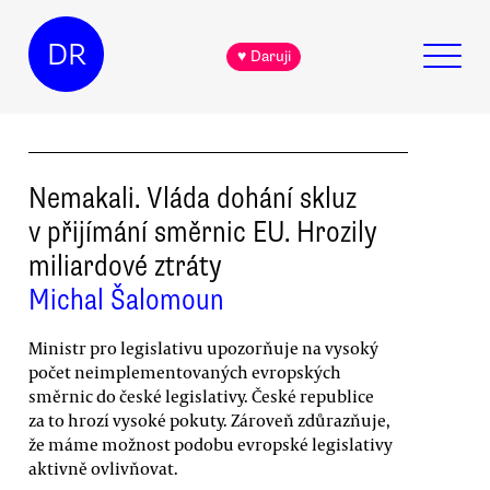
DR
♥ Daruji
Nemakali. Vláda dohání skluz
v přijímání směrnic EU. Hrozily
miliardové ztráty
Michal Šalomoun
Ministr pro legislativu upozorňuje na vysoký
počet neimplementovaných evropských
směrnic do české legislativy. České republice
za to hrozí vysoké pokuty. Zároveň zdůrazňuje,
že máme možnost podobu evropské legislativy
aktivně ovlivňovat.