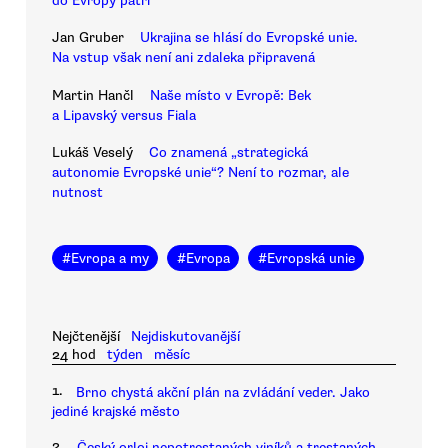
do Evropy patří
Jan Gruber
Ukrajina se hlásí do Evropské unie.
Na vstup však není ani zdaleka připravená
Martin Hančl
Naše místo v Evropě: Bek
a Lipavský versus Fiala
Lukáš Veselý
Co znamená „strategická
autonomie Evropské unie“? Není to rozmar, ale
nutnost
#
Evropa a my
#
Evropa
#
Evropská unie
Nejčtenější
Nejdiskutovanější
24 hod
týden
měsíc
1.
Brno chystá akční plán na zvládání veder. Jako
jediné krajské město
2.
Český orloj nepotrestaných viníků a trestaných