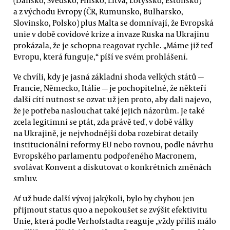
a z východu Evropy (ČR, Rumunsko, Bulharsko,
Slovinsko, Polsko) plus Malta se domnívají, že Evropská
unie v době covidové krize a invaze Ruska na Ukrajinu
prokázala, že je schopna reagovat rychle. „Máme již teď
Evropu, která funguje,“ píší ve svém prohlášení.
Ve chvíli, kdy je jasná základní shoda velkých států —
Francie, Německo, Itálie — je pochopitelné, že někteří
další cítí nutnost se ozvat už jen proto, aby dali najevo,
že je potřeba naslouchat také jejich názorům. Je také
zcela legitimní se ptát, zda právě teď, v době války
na Ukrajině, je nejvhodnější doba rozebírat detaily
institucionální reformy EU nebo rovnou, podle návrhu
Evropského parlamentu podpořeného Macronem,
svolávat Konvent a diskutovat o konkrétních změnách
smluv.
Ať už bude další vývoj jakýkoli, bylo by chybou jen
přijmout status quo a nepokoušet se zvýšit efektivitu
Unie, která podle Verhofstadta reaguje „vždy příliš málo