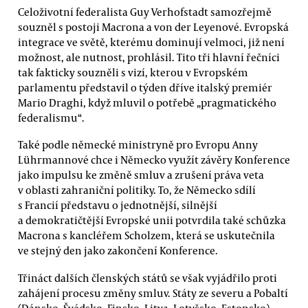
Celoživotní federalista Guy Verhofstadt samozřejmě
souzněl s postoji Macrona a von der Leyenové. Evropská
integrace ve světě, kterému dominují velmoci, již není
možnost, ale nutnost, prohlásil. Tito tři hlavní řečníci
tak fakticky souzněli s vizí, kterou v Evropském
parlamentu představil o týden dříve italský premiér
Mario Draghi, když mluvil o potřebě „pragmatického
federalismu“.
Také podle německé ministryně pro Evropu Anny
Lührmannové chce i Německo využít závěry Konference
jako impulsu ke změně smluv a zrušení práva veta
v oblasti zahraniční politiky. To, že Německo sdílí
s Francií představu o jednotnější, silnější
a demokratičtější Evropské unii potvrdila také schůzka
Macrona s kancléřem Scholzem, která se uskutečnila
ve stejný den jako zakončení Konference.
Třináct dalších členských států se však vyjádřilo proti
zahájení procesu změny smluv. Státy ze severu a Pobaltí
(Dánsko, Švédsko, Finsko, Litva, Lotyšsko, Estonsko)