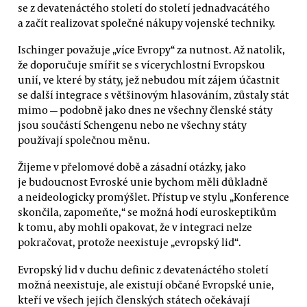
se z devatenáctého století do století jednadvacátého
a začít realizovat společné nákupy vojenské techniky.
Ischinger považuje „více Evropy“ za nutnost. Až natolik,
že doporučuje smířit se s vícerychlostní Evropskou
unií, ve které by státy, jež nebudou mít zájem účastnit
se další integrace s většinovým hlasováním, zůstaly stát
mimo — podobně jako dnes ne všechny členské státy
jsou součástí Schengenu nebo ne všechny státy
používají společnou měnu.
Žijeme v přelomové době a zásadní otázky, jako
je budoucnost Evroské unie bychom měli důkladně
a neideologicky promýšlet. Přístup ve stylu „Konference
skončila, zapomeňte,“ se možná hodí euroskeptikům
k tomu, aby mohli opakovat, že v integraci nelze
pokračovat, protože neexistuje „evropský lid“.
Evropský lid v duchu definic z devatenáctého století
možná neexistuje, ale existují občané Evropské unie,
kteří ve všech jejích členských státech očekávají