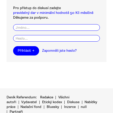
Pro přístup do diskusí zadejte
pravidelný dar v minimální hodnotě 50 Kč měsíčně
Děkujeme za podporu.
Přihlásit →
Zapomněli jste heslo?
Deník Referendum:
Redakce
|
Všichni
autoři
|
Vydavatel
|
Etický kodex
|
Diskuse
|
Nabídky
práce
|
Nadační fond
|
Bluesky
|
Inzerce
|
null
|
Partneři