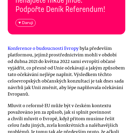
Podpořte Deník Referendum!
♥ Daruji
Konference o budoucnosti Evropy
byla především
platformou, jejímž prostřednictvím mohli v období
od dubna 2021 do května 2022 sami evropští občané
vyjádřit, co přesně od Unie očekávají a jakým způsobem
tato očekávání nejlépe naplnit. Výsledkem těchto
celoevropských občanských konzultací je tak dnes sada
návrhů jak Unii změnit, aby lépe naplňovala očekávání
Evropanů.
Mluvit o reformě EU může být v českém kontextu
považováno jen za způsob, jak si splnit povinnost
a chvíli mluvit o Evropě, když přitom musíme řešit
celou řadu jiných, zcela konkrétních a naléhavějších
problémů. Je tomu tak ale především proto, že ačkoli