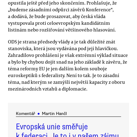
opustila ještě před jeho skončením. Prohlašuje, že
„budeme zásadními odpůrci závěrů Konference“,
a dodává, že bude prosazovat, aby česká vláda
vystupovala proti celoevropským kandidátním
listinám nebo rozšiřování většinového hlasování.
ODS je strana předsedy vlády a je tak důležité znát
stanoviska, která jsou vydávána pod její hlavičkou.
Zahradilovo prohlášení je však extrémní výklad situace
a bylo by chybou dojít snad na jeho základě k závěru, že
téma reformy EU je jen dalším kolem souboje
euroskeptiků s federalisty. Není to tak. Je to zásadní
téma, nad kterým se zamýšlí největší kapacity z oboru
mezinárodních vztahů a diplomacie.
Komentář
●
Martin Hančl
Evropská unie směřuje
k federaci. Je to i v našem zájmu