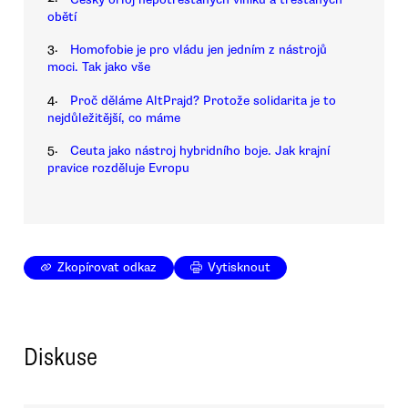
obětí
3.
Homofobie je pro vládu jen jedním z nástrojů
moci. Tak jako vše
4.
Proč děláme AltPrajd? Protože solidarita je to
nejdůležitější, co máme
5.
Ceuta jako nástroj hybridního boje. Jak krajní
pravice rozděluje Evropu
Zkopírovat odkaz
Vytisknout
Diskuse