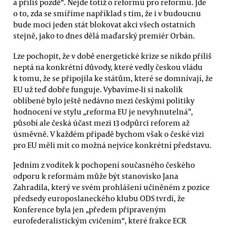
a příliš pozdě“. Nejde totiž o reformu pro reformu. Jde
o to, zda se smíříme například s tím, že i v budoucnu
bude moci jeden stát blokovat akci všech ostatních
stejně, jako to dnes dělá maďarský premiér Orbán.
Lze pochopit, že v době energetické krize se nikdo příliš
neptá na konkrétní důvody, které vedly českou vládu
k tomu, že se připojila ke státům, které se domnívají, že
EU už teď dobře funguje. Vybavíme-li si nakolik
oblíbené bylo ještě nedávno mezi českými politiky
hodnocení ve stylu „reforma EU je nevyhnutelná”,
působí ale česká účast mezi 13 odpůrci reforem až
úsměvně. V každém případě bychom však o české vizi
pro EU měli mít co možná nejvíce konkrétní představu.
Jedním z vodítek k pochopení současného českého
odporu k reformám může být stanovisko Jana
Zahradila, který ve svém prohlášení učiněném z pozice
předsedy europoslaneckého klubu ODS tvrdí, že
Konference byla jen „předem připraveným
eurofederalistickým cvičením“, které frakce ECR