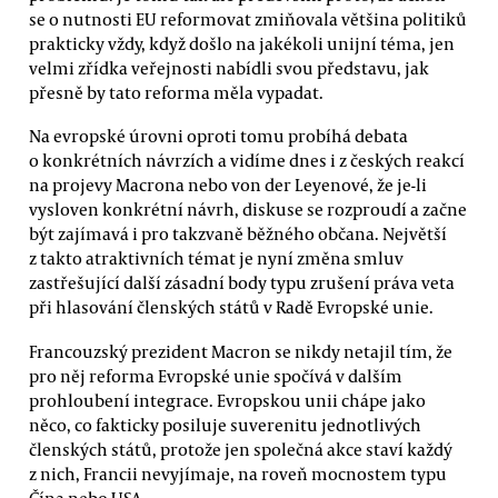
se o nutnosti EU reformovat zmiňovala většina politiků
prakticky vždy, když došlo na jakékoli unijní téma, jen
velmi zřídka veřejnosti nabídli svou představu, jak
přesně by tato reforma měla vypadat.
Na evropské úrovni oproti tomu probíhá debata
o konkrétních návrzích a vidíme dnes i z českých reakcí
na projevy Macrona nebo von der Leyenové, že je-li
vysloven konkrétní návrh, diskuse se rozproudí a začne
být zajímavá i pro takzvaně běžného občana. Největší
z takto atraktivních témat je nyní změna smluv
zastřešující další zásadní body typu zrušení práva veta
při hlasování členských států v Radě Evropské unie.
Francouzský prezident Macron se nikdy netajil tím, že
pro něj reforma Evropské unie spočívá v dalším
prohloubení integrace. Evropskou unii chápe jako
něco, co fakticky posiluje suverenitu jednotlivých
členských států, protože jen společná akce staví každý
z nich, Francii nevyjímaje, na roveň mocnostem typu
Čína nebo USA.