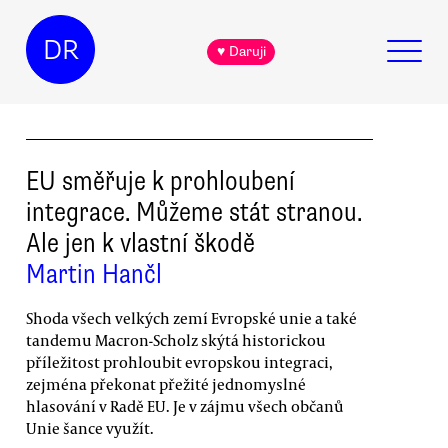
DR
♥ Daruji
EU směřuje k prohloubení
integrace. Můžeme stát stranou.
Ale jen k vlastní škodě
Martin Hančl
Shoda všech velkých zemí Evropské unie a také
tandemu Macron-Scholz skýtá historickou
příležitost prohloubit evropskou integraci,
zejména překonat přežité jednomyslné
hlasování v Radě EU. Je v zájmu všech občanů
Unie šance využít.