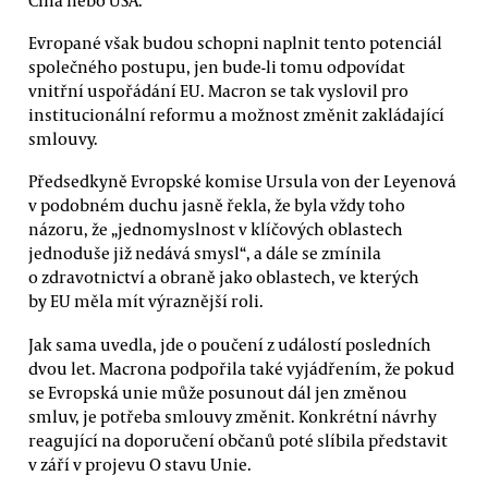
Evropané však budou schopni naplnit tento potenciál
společného postupu, jen bude-li tomu odpovídat
vnitřní uspořádání EU. Macron se tak vyslovil pro
institucionální reformu a možnost změnit zakládající
smlouvy.
Předsedkyně Evropské komise Ursula von der Leyenová
v podobném duchu jasně řekla, že byla vždy toho
názoru, že „jednomyslnost v klíčových oblastech
jednoduše již nedává smysl“, a dále se zmínila
o zdravotnictví a obraně jako oblastech, ve kterých
by EU měla mít výraznější roli.
Jak sama uvedla, jde o poučení z událostí posledních
dvou let. Macrona podpořila také vyjádřením, že pokud
se Evropská unie může posunout dál jen změnou
smluv, je potřeba smlouvy změnit. Konkrétní návrhy
reagující na doporučení občanů poté slíbila představit
v září v projevu O stavu Unie.