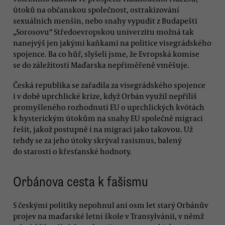
útoků na občanskou společnost, ostrakizování
sexuálních menšin, nebo snahy vypudit z Budapešti
„Sorosovu“ Středoevropskou univerzitu možná tak
nanejvýš jen jakými kaňkami na politice visegrádského
spojence. Ba co hůř, slyšeli jsme, že Evropská komise
se do záležitostí Maďarska nepřiměřeně vměšuje.
Česká republika se zařadila za visegrádského spojence
i v době uprchlické krize, když Orbán využil nepříliš
promyšleného rozhodnutí EU o uprchlických kvótách
k hysterickým útokům na snahy EU společně migraci
řešit, jakož postupně i na migraci jako takovou. Už
tehdy se za jeho útoky skrýval rasismus, balený
do starosti o křesťanské hodnoty.
Orbánova cesta k fašismu
S českými politiky nepohnul ani osm let starý Orbánův
projev na maďarské letní škole v Transylvánii, v němž