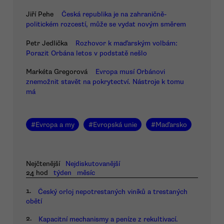
Jiří Pehe
Česká republika je na zahraničně-
politickém rozcestí, může se vydat novým směrem
Petr Jedlička
Rozhovor k maďarským volbám:
Porazit Orbána letos v podstatě nešlo
Markéta Gregorová
Evropa musí Orbánovi
znemožnit stavět na pokrytectví. Nástroje k tomu
má
#
Evropa a my
#
Evropská unie
#
Maďarsko
Nejčtenější
Nejdiskutovanější
24 hod
týden
měsíc
1.
Český orloj nepotrestaných viníků a trestaných
obětí
2.
Kapacitní mechanismy a peníze z rekultivací.