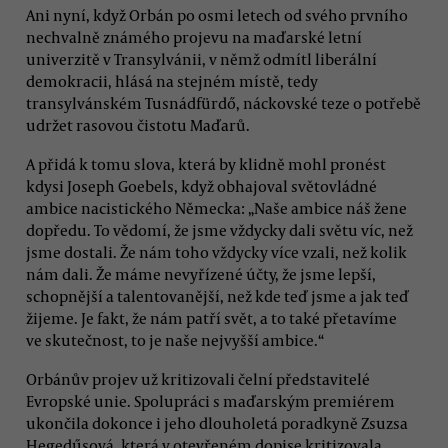
Ani nyní, když Orbán po osmi letech od svého prvního
nechvalně známého projevu na maďarské letní
univerzitě v Transylvánii, v němž odmítl liberální
demokracii, hlásá na stejném místě, tedy
transylvánském Tusnádfürdő, náckovské teze o potřebě
udržet rasovou čistotu Maďarů.
A přidá k tomu slova, která by klidně mohl pronést
kdysi Joseph Goebels, když obhajoval světovládné
ambice nacistického Německa: „Naše ambice náš žene
dopředu. To vědomí, že jsme vždycky dali světu víc, než
jsme dostali. Že nám toho vždycky více vzali, než kolik
nám dali. Že máme nevyřízené účty, že jsme lepší,
schopnější a talentovanější, než kde teď jsme a jak teď
žijeme. Je fakt, že nám patří svět, a to také přetavíme
ve skutečnost, to je naše nejvyšší ambice.“
Orbánův projev už kritizovali čelní představitelé
Evropské unie. Spolupráci s maďarským premiérem
ukončila dokonce i jeho dlouholetá poradkyně Zsuzsa
Hegedűsová, která v otevřeném dopise kritizovala