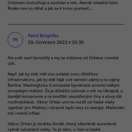
Orbánem ztotožňuje a souhlasí s ním. Akorát ohledně toho
Ruska neví co dělat a jak se k tomu postavit...
Pavel Krupička
PK
29. července 2022 v 20.30
Ale svět není černobílý a my se můžeme od Orbána i mnohé
učit.
Např. jak by stát měl více ovládat svou důležitou
infrastrukturu, jak by měl hájit své národní zájmy a ne zájmy
Berlína, Washingtonu či evropské byrokracie stranící velkým
evropským státům. Že je důležité usilovat o mír na Ukrajině, o
tamější kompromis a ne konflikt neuváženými činy a slovy dál
rozdmýchávat. Viktor Orbán umí na rozdíl od české vlády
vyjednat pro Maďary i výrazně lepší ceny za energie. Maďarsko
má i menší inflaci.
Viktor Orbán je zkrátka člověk, který několikrát suverénně
vyhrál celostátní volby. To je něco, o čem si česká