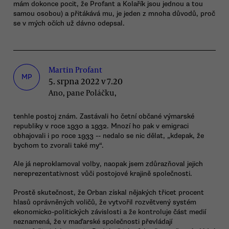
mám dokonce pocit, že Profant a Kolařík jsou jednou a tou
samou osobou) a přitákává mu, je jeden z mnoha důvodů, proč
se v mých očích už dávno odepsal.
Martin Profant
MP
5. srpna 2022 v 7.20
Ano, pane Poláčku,
tenhle postoj znám. Zastávali ho četní občané výmarské
republiky v roce 1930 a 1932. Mnozí ho pak v emigraci
obhajovali i po roce 1933 -- nedalo se nic dělat, „kdepak, že
bychom to zvorali také my“.
Ale já neproklamoval volby, naopak jsem zdůrazňoval jejich
nereprezentativnost vůči postojové krajině společnosti.
Prostě skutečnost, že Orban získal nějakých třicet procent
hlasů oprávněných voličů, že vytvořil rozvětvený systém
ekonomicko-politických závislosti a že kontroluje část medií
neznamená, že v maďarské společnosti převládají