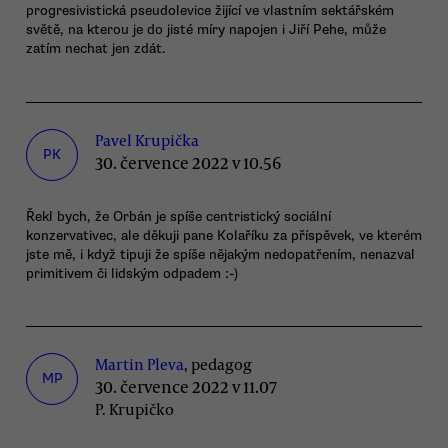
progresivistická pseudolevice žijící ve vlastním sektářském
světě, na kterou je do jisté míry napojen i Jiří Pehe, může
zatím nechat jen zdát.
Pavel Krupička
PK
30. července 2022 v 10.56
Řekl bych, že Orbán je spíše centristický sociální
konzervativec, ale děkuji pane Kolaříku za příspěvek, ve kterém
jste mě, i když tipuji že spíše nějakým nedopatřením, nenazval
primitivem či lidským odpadem :-)
Martin Pleva
, pedagog
MP
30. července 2022 v 11.07
P. Krupičko