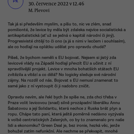
PK
30. července 2022 v 12.46
M. Plevovi
Tak já si především myslím, a píšu to, nic ve zlém, snad
pomilionté, že levice by měla být zdaleka nejvíce socialistická a
antikapitalistická (ať už se jedná o kapitál národní či jiný).
Progresivisté chtějí to či ono (a já s nimi v lecčem i souhlasím),
ale co hodlají na oplátku udělat pro opravdu chudé?
Píšeš, že bychom neměli s EU bojovat. Nejsem si jistý zda
levicové vlády na Západě hodlají převzít EU a učinit z ní
spravdlivější projekt. Levice v mnoha bohatších státech EU
zvítězila a vítězí a co dělá? No logicky sleduje své národní
zájmy. Na rozdíl od nás. Bojovat s EU nemusí znamenat to
samé jako z ní vystoupit či ji nadobro zničit.
Opravdu nevím, ale řekl bych že spíše ne, zda chci třeba v
Praze volit levicovou (snad) silně prozápadní liberálku Annu
Šabatovou a její Solidaritu, která nechce z Ruska brát plyn a
ropu. Chápe tato paní, která ještě poměrně nedávno vyzývala
k volbě centristických Zelených, co by to znamenalo pro naše
lidi a ekonomiku? Green Deal je, bez ironie, hezká věc, jenže
bohužel zatím nefunkční. Ale nechme se překvapit, mnohé