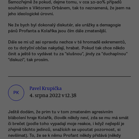
Samozřejmě že pokud, dejme tomu, v cca 10-20% případů
souhlasím s Viktorem Orbánem, tak to neznamená, že jsem na
jeho ideologické úrovni.
Ne že bych byl dokonalý diskutér, ale urážky a demagogie
pánů Profanta a Kolaříka jsou čím dále zmatenější.
Dále se mi už asi opravdu nechce v té hromadě exkrementů,
co tu dotyční občas nakydají, hrabat. Pokud tak chce někdo
činit a ještě to vydávat tu za "slušnou", jindy za "duchaplnou"
"diskuzi", tak prosím.
Pavel Krupička
PK
4. srpna 2022 v 12.38
Ještě dodám, že prim tu v tom zmateném agresivním
blábolení hraje Kolařík, člověk někdy neví, zda se mu má smát
či brečet (podle toho vypadají moje reakce, i když nejlepší je
zřejmě těchto jedinců, snažících se upoutat pozornost, si
nevšímat). To, že se k němu Profant někdy přidává (někdy