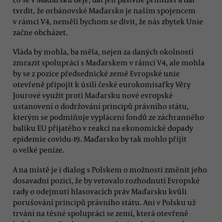
tvrdit, že orbánovské Maďarsko je naším spojencem
v rámci V4, neměli bychom se divit, že nás zbytek Unie
začne obcházet.
Vláda by mohla, ba měla, nejen za daných okolností
zmrazit spolupráci s Maďarskem v rámci V4, ale mohla
by se z pozice předsednické země Evropské unie
otevřeně připojit k úsilí české eurokomisařky Věry
Jourové využít proti Maďarsku nové evropské
ustanovení o dodržování principů právního státu,
kterým se podmiňuje vyplácení fondů ze záchranného
balíku EU přijatého v reakci na ekonomické dopady
epidemie covidu-19. Maďarsko by tak mohlo přijít
o velké peníze.
A na místě je i dialog s Polskem o možnosti změnit jeho
dosavadní pozici, že by vetovalo rozhodnutí Evropské
rady o odejmutí hlasovacích práv Maďarsku kvůli
porušování principů právního státu. Ani v Polsku už
trvání na těsné spolupráci se zemí, která otevřeně