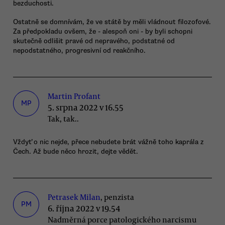
bezduchosti.
Ostatně se domnívám, že ve státě by měli vládnout filozofové.
Za předpokladu ovšem, že - alespoň oni - by byli schopni
skutečně odlišit pravé od nepravého, podstatné od
nepodstatného, progresivní od reakčního.
Martin Profant
MP
5. srpna 2022 v 16.55
Tak, tak..
Vždyť o nic nejde, přece nebudete brát vážně toho kaprála z
Čech. Až bude něco hrozit, dejte vědět.
Petrasek Milan
, penzista
PM
6. října 2022 v 19.54
Nadměrná porce patologického narcismu