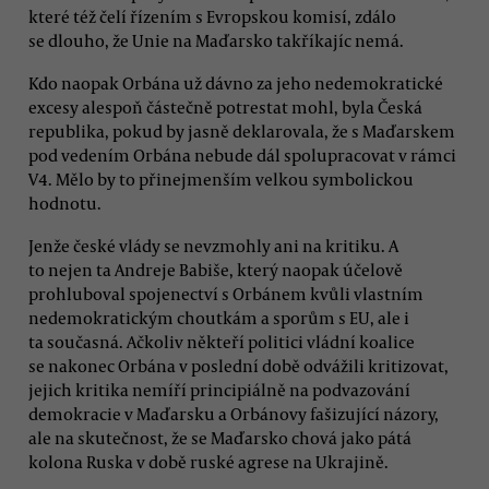
které též čelí řízením s Evropskou komisí, zdálo
se dlouho, že Unie na Maďarsko takříkajíc nemá.
Kdo naopak Orbána už dávno za jeho nedemokratické
excesy alespoň částečně potrestat mohl, byla Česká
republika, pokud by jasně deklarovala, že s Maďarskem
pod vedením Orbána nebude dál spolupracovat v rámci
V4. Mělo by to přinejmenším velkou symbolickou
hodnotu.
Jenže české vlády se nevzmohly ani na kritiku. A
to nejen ta Andreje Babiše, který naopak účelově
prohluboval spojenectví s Orbánem kvůli vlastním
nedemokratickým choutkám a sporům s EU, ale i
ta současná. Ačkoliv někteří politici vládní koalice
se nakonec Orbána v poslední době odvážili kritizovat,
jejich kritika nemíří principiálně na podvazování
demokracie v Maďarsku a Orbánovy fašizující názory,
ale na skutečnost, že se Maďarsko chová jako pátá
kolona Ruska v době ruské agrese na Ukrajině.