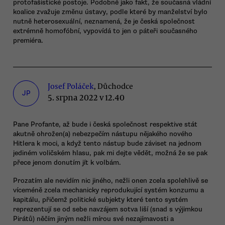
protofašistické postoje. Podobně jako fakt, že současná vládní
koalice zvažuje změnu ústavy, podle které by manželství bylo
nutně heterosexuální, neznamená, že je česká společnost
extrémně homofóbní, vypovídá to jen o páteři současného
premiéra.
Josef Poláček
, Důchodce
JP
5. srpna 2022 v 12.40
Pane Profante, až bude i česká společnost respektive stát
akutně ohrožen(a) nebezpečím nástupu nějakého nového
Hitlera k moci, a když tento nástup bude záviset na jednom
jediném voličském hlasu, pak mi dejte vědět, možná že se pak
přece jenom donutím jít k volbám.
Prozatím ale nevidím nic jiného, nežli onen zcela spolehlivě se
víceméně zcela mechanicky reprodukující systém konzumu a
kapitálu, přičemž politické subjekty které tento systém
reprezentují se od sebe navzájem sotva liší (snad s výjimkou
Pirátů) něčím jiným nežli mírou své nezajímavosti a