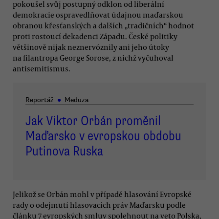
pokoušel svůj postupný odklon od liberální
demokracie ospravedlňovat údajnou maďarskou
obranou křesťanských a dalších „tradičních“ hodnot
proti rostoucí dekadenci Západu. České politiky
většinově nijak neznervóznily ani jeho útoky
na filantropa George Sorose, z nichž vyčuhoval
antisemitismus.
Reportáž
●
Meduza
Jak Viktor Orbán proměnil
Maďarsko v evropskou obdobu
Putinova Ruska
Jelikož se Orbán mohl v případě hlasování Evropské
rady o odejmutí hlasovacích práv Maďarsku podle
článku 7 evropských smluv spolehnout na veto Polska,