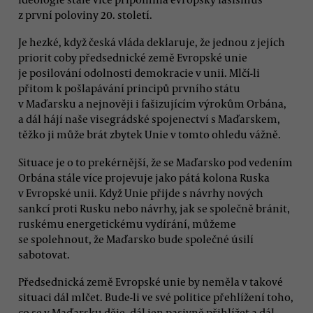
z první poloviny 20. století.
Je hezké, když česká vláda deklaruje, že jednou z jejích
priorit coby předsednické země Evropské unie
je posilování odolnosti demokracie v unii. Mlčí-li
přitom k pošlapávání principů prvního státu
v Maďarsku a nejnověji i fašizujícím výrokům Orbána,
a dál hájí naše visegrádské spojenectví s Maďarskem,
těžko ji může brát zbytek Unie v tomto ohledu vážně.
Situace je o to prekérnější, že se Maďarsko pod vedením
Orbána stále více projevuje jako pátá kolona Ruska
v Evropské unii. Když Unie přijde s návrhy nových
sankcí proti Rusku nebo návrhy, jak se společně bránit,
ruskému energetickému vydírání, můžeme
se spolehnout, že Maďarsko bude společné úsilí
sabotovat.
Předsednická země Evropské unie by neměla v takové
situaci dál mlčet. Bude-li ve své politice přehlížení toho,
co se v Maďarsku děje, dál jen pasivně přihlížet a dál