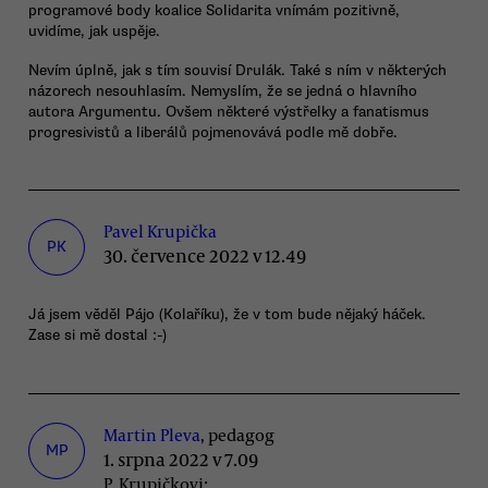
programové body koalice Solidarita vnímám pozitivně,
uvidíme, jak uspěje.
Nevím úplně, jak s tím souvisí Drulák. Také s ním v některých
názorech nesouhlasím. Nemyslím, že se jedná o hlavního
autora Argumentu. Ovšem některé výstřelky a fanatismus
progresivistů a liberálů pojmenovává podle mě dobře.
Pavel Krupička
PK
30. července 2022 v 12.49
Já jsem věděl Pájo (Kolaříku), že v tom bude nějaký háček.
Zase si mě dostal :-)
Martin Pleva
, pedagog
MP
1. srpna 2022 v 7.09
P. Krupičkovi: