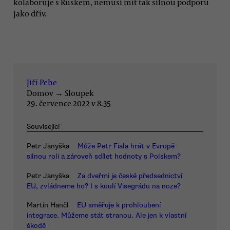
kolaboruje s Ruskem, nemusí mít tak silnou podporu
jako dřív.
Jiří Pehe
Domov
→
Sloupek
29. července 2022 v 8.35
Související
Petr Janyška
Může Petr Fiala hrát v Evropě
silnou roli a zároveň sdílet hodnoty s Polskem?
Petr Janyška
Za dveřmi je české předsednictví
EU, zvládneme ho? I s koulí Visegrádu na noze?
Martin Hančl
EU směřuje k prohloubení
integrace. Můžeme stát stranou. Ale jen k vlastní
škodě