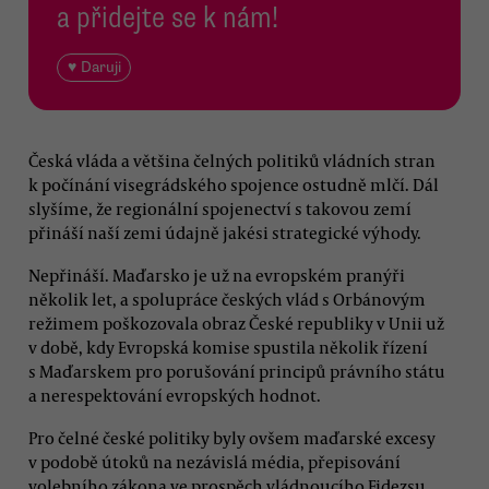
a přidejte se k nám!
♥ Daruji
Česká vláda a většina čelných politiků vládních stran
k počínání visegrádského spojence ostudně mlčí. Dál
slyšíme, že regionální spojenectví s takovou zemí
přináší naší zemi údajně jakési strategické výhody.
Nepřináší. Maďarsko je už na evropském pranýři
několik let, a spolupráce českých vlád s Orbánovým
režimem poškozovala obraz České republiky v Unii už
v době, kdy Evropská komise spustila několik řízení
s Maďarskem pro porušování principů právního státu
a nerespektování evropských hodnot.
Pro čelné české politiky byly ovšem maďarské excesy
v podobě útoků na nezávislá média, přepisování
volebního zákona ve prospěch vládnoucího Fidezsu,