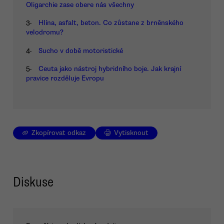
Oligarchie zase obere nás všechny
3.
Hlína, asfalt, beton. Co zůstane z brněnského
velodromu?
4.
Sucho v době motoristické
5.
Ceuta jako nástroj hybridního boje. Jak krajní
pravice rozděluje Evropu
Zkopírovat odkaz
Vytisknout
Diskuse