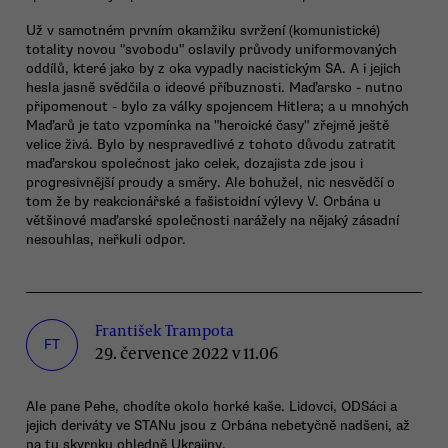
Už v samotném prvním okamžiku svržení (komunistické)
totality novou "svobodu" oslavily průvody uniformovaných
oddílů, které jako by z oka vypadly nacistickým SA. A i jejich
hesla jasně svědčila o ideové příbuznosti. Maďarsko - nutno
připomenout - bylo za války spojencem Hitlera; a u mnohých
Maďarů je tato vzpomínka na "heroické časy" zřejmě ještě
velice živá. Bylo by nespravedlivé z tohoto důvodu zatratit
maďarskou společnost jako celek, dozajista zde jsou i
progresivnější proudy a směry. Ale bohužel, nic nesvědčí o
tom že by reakcionářské a fašistoidní výlevy V. Orbána u
většinové maďarské společnosti narážely na nějaký zásadní
nesouhlas, neřkuli odpor.
František Trampota
FT
29. července 2022 v 11.06
Ale pane Pehe, chodíte okolo horké kaše. Lidovci, ODSáci a
jejich deriváty ve STANu jsou z Orbána nebetyčně nadšeni, až
na tu skvrnku ohledně Ukrajiny.