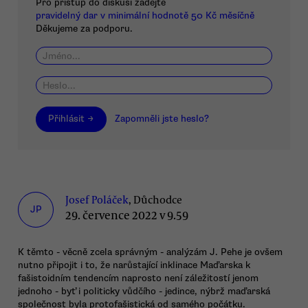
Pro přístup do diskusí zadejte
pravidelný dar v minimální hodnotě 50 Kč měsíčně
Děkujeme za podporu.
Přihlásit →
Zapomněli jste heslo?
Josef Poláček
, Důchodce
JP
29. července 2022 v 9.59
K těmto - věcně zcela správným - analýzám J. Pehe je ovšem
nutno připojit i to, že narůstající inklinace Maďarska k
fašistoidním tendencím naprosto není záležitostí jenom
jednoho - byť i politicky vůdčího - jedince, nýbrž maďarská
společnost byla protofašistická od samého počátku.