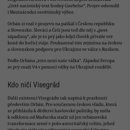
„čistě nacistický text hodný Goebelse“. Projev odsoudil
i Mezinárodní osvětimský výbor.
Orbán si vzal v projevu na paškál i Českou republiku
a Slovensko. Slováci a Češi jsou teď dle něj s „post-
zápaďany“, ale je to prý jako když člověk přiváže své
koně do hořící stáje. Poukazoval tím zejména na českou
a slovenskou podporu pro Ukrajinu ve válce s Ruskem.
Podle Orbána „toto není naše válka“. Západní Evropa
se prý snaží V4 s pomocí války na Ukrajině rozdělit.
Kdo ničí Visegrád
Další existenci Visegrádu tak napíná k prasknutí
především Orbán. Pro současnou českou vládu, která
se přihlásila k dědictví havlovské politiky, by měla
k odklonu od Maďarska stačit už jen orbánovská
transformace země v polo-autoritářský režim, jehož
ideologie stále více připomíná evropský fašismus