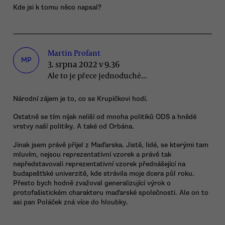
Kde jsi k tomu něco napsal?
Martin Profant
MP
3. srpna 2022 v 9.36
Ale to je přece jednoduché...
Národní zájem je to, co se Krupičkovi hodí.
Ostatně se tím nijak neliší od mnoha politiků ODS a hnědé
vrstvy naší politiky. A také od Orbána.
Jinak jsem právě přijel z Maďarska. Jistě, lidé, se kterými tam
mluvím, nejsou reprezentativní vzorek a právě tak
nepředstavovali reprezentativní vzorek přednášející na
budapešťské univerzitě, kde strávila moje dcera půl roku.
Přesto bych hodně zvažoval generalizující výrok o
protofašistickém charakteru maďarské společnosti. Ale on to
asi pan Poláček zná více do hloubky.