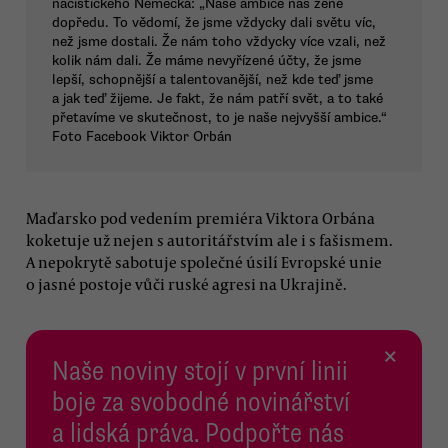
nacistického Německa: „Naše ambice náš žene
dopředu. To vědomí, že jsme vždycky dali světu víc,
než jsme dostali. Že nám toho vždycky více vzali, než
kolik nám dali. Že máme nevyřízené účty, že jsme
lepší, schopnější a talentovanější, než kde teď jsme
a jak teď žijeme. Je fakt, že nám patří svět, a to také
přetavíme ve skutečnost, to je naše nejvyšší ambice.“
Foto Facebook Viktor Orbán
Maďarsko pod vedením premiéra Viktora Orbána
koketuje už nejen s autoritářstvím ale i s fašismem.
A nepokrytě sabotuje společné úsilí Evropské unie
o jasné postoje vůči ruské agresi na Ukrajině.
×
Naše noviny stojí v první linii
boje za svobodné novinářství
a lidská práva. Podpořte nás