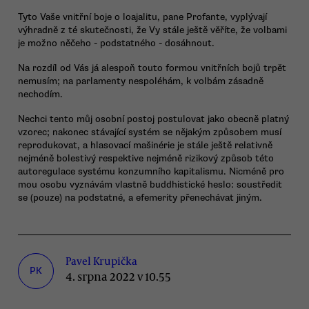
Tyto Vaše vnitřní boje o loajalitu, pane Profante, vyplývají
výhradně z té skutečnosti, že Vy stále ještě věříte, že volbami
je možno něčeho - podstatného - dosáhnout.
Na rozdíl od Vás já alespoň touto formou vnitřních bojů trpět
nemusím; na parlamenty nespoléhám, k volbám zásadně
nechodím.
Nechci tento můj osobní postoj postulovat jako obecně platný
vzorec; nakonec stávající systém se nějakým způsobem musí
reprodukovat, a hlasovací mašinérie je stále ještě relativně
nejméně bolestivý respektive nejméně rizikový způsob této
autoregulace systému konzumního kapitalismu. Nicméně pro
mou osobu vyznávám vlastně buddhistické heslo: soustředit
se (pouze) na podstatné, a efemerity přenechávat jiným.
Pavel Krupička
PK
4. srpna 2022 v 10.55