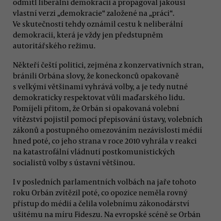
odmítl liberální demokracii a propagoval jakousi
vlastní verzi „demokracie“ založené na „práci“.
Ve skutečnosti tehdy oznámil cestu k neliberální
demokracii, která je vždy jen předstupněm
autoritářského režimu.
Někteří čeští politici, zejména z konzervativních stran,
bránili Orbána slovy, že koneckonců opakovaně
s velkými většinami vyhrává volby, a je tedy nutné
demokraticky respektovat vůli maďarského lidu.
Pomíjeli přitom, že Orbán si opakovaná volební
vítězství pojistil pomocí přepisování ústavy, volebních
zákonů a postupného omezováním nezávislosti médií
hned poté, co jeho strana v roce 2010 vyhrála v reakci
na katastrofální vládnutí postkomunistických
socialistů volby s ústavní většinou.
I v posledních parlamentních volbách na jaře tohoto
roku Orbán zvítězil poté, co opozice neměla rovný
přístup do médií a čelila volebnímu zákonodárství
ušitému na míru Fideszu. Na evropské scéně se Orbán