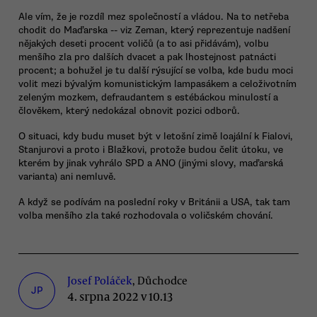
Ale vím, že je rozdíl mez společností a vládou. Na to netřeba
chodit do Maďarska -- viz Zeman, který reprezentuje nadšení
nějakých deseti procent voličů (a to asi přidávám), volbu
menšího zla pro dalších dvacet a pak lhostejnost patnácti
procent; a bohužel je tu další rýsující se volba, kde budu moci
volit mezi bývalým komunistickým lampasákem a celoživotním
zeleným mozkem, defraudantem s estébáckou minulostí a
člověkem, který nedokázal obnovit pozici odborů.
O situaci, kdy budu muset být v letošní zimě loajální k Fialovi,
Stanjurovi a proto i Blažkovi, protože budou čelit útoku, ve
kterém by jinak vyhrálo SPD a ANO (jinými slovy, maďarská
varianta) ani nemluvě.
A když se podívám na poslední roky v Británii a USA, tak tam
volba menšího zla také rozhodovala o voličském chování.
Josef Poláček
, Důchodce
JP
4. srpna 2022 v 10.13