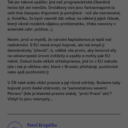
Tak jen takové opáčko: jiná než progresivistická (liberální)
levice být ani nemůže. Drulákovy vize jsou fantasmagorie (a
celá linie časopisu Argument je pomýlená - což ale neznamená,
p. Kolaříku, že bych nesměl dát odkaz na některý jejich článek,
který věcně rozebírá nějakou problematiku, třeba neocony v
americké zahr. politice...).
Nevím, proč si myslíš, že národní kapitalismus je lepší než
nadnárodní. S EU nemá smysl bojovat, ale má smysl ji
demokraticky "převzít", tj. udělat vše proto, aby levicové síly
na celoevropské úrovni zvítězily a uspěly a mohly pak EU
měnit. Dokud bude vítězit středopravice, jiné to v EU nebude
(ale i tak je většina věcí, které z Bruselu přicházejí, pozitivních
nebo spíš pozitivních:))
V ČR také stále vítězí pravice a její různé odrůdy. Budeme tedy
bojovat proti české státnosti, za "samostatnou severní
Moravu" (kde je klasická pravice slabá), "proti Praze" atd.?
Vždyť to jsou nesmysly...
Pavel Krupička