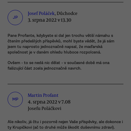
Josef Poláček
, Důchodce
JP
3. srpna 2022 v 13.30
Pane Profante, kdybyste si dal jen trochu větší námahu s
čtením předešlých příspěvků, mohl byste vědět, že já sám
jsem tu naprosto jednoznačně napsal, že maďarská
společnost je v daném ohledu hluboce rozpolcená.
Ovšem - to se nedá nic dělat - v současné době má ona
fašizující část zcela jednoznačně navrch.
Martin Profant
MP
4. srpna 2022 v 7.08
Josefu Poláčkovi
Ale nikoliv, já čtu i pozorně nejen Vaše příspěvky, ale dokonce i
ty Krupičkovi (ač to druhé může škodit duševnímu zdraví).