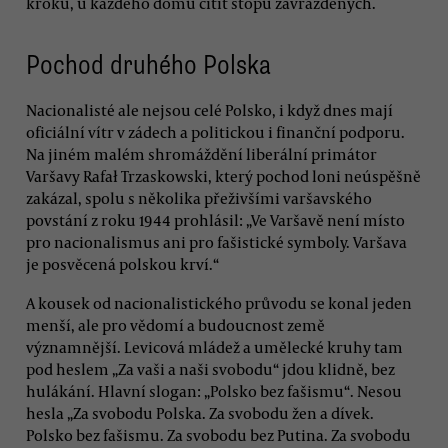
kroku, u každého domu cítit stopu zavražděných.
Pochod druhého Polska
Nacionalisté ale nejsou celé Polsko, i když dnes mají
oficiální vítr v zádech a politickou i finanční podporu.
Na jiném malém shromáždění liberální primátor
Varšavy Rafał Trzaskowski, který pochod loni neúspěšně
zakázal, spolu s několika přeživšími varšavského
povstání z roku 1944 prohlásil: „Ve Varšavě není místo
pro nacionalismus ani pro fašistické symboly. Varšava
je posvěcená polskou krví.“
A kousek od nacionalistického průvodu se konal jeden
menší, ale pro vědomí a budoucnost země
významnější. Levicová mládež a umělecké kruhy tam
pod heslem „Za vaši a naši svobodu“ jdou klidně, bez
hulákání. Hlavní slogan: „Polsko bez fašismu“. Nesou
hesla „Za svobodu Polska. Za svobodu žen a dívek.
Polsko bez fašismu. Za svobodu bez Putina. Za svobodu