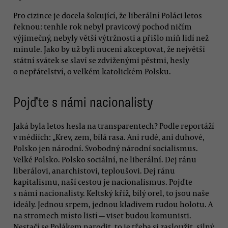
Pro cizince je docela šokující, že liberální Poláci letos
řeknou: tenhle rok nebyl pravicový pochod ničím
výjimečný, nebyly větší výtržnosti a přišlo míň lidí než
minule. Jako by už byli nuceni akceptovat, že největší
státní svátek se slaví se zdviženými pěstmi, hesly
o nepřátelství, o velkém katolickém Polsku.
Pojďte s námi nacionalisty
Jaká byla letos hesla na transparentech? Podle reportáží
v médiích: „Krev, zem, bílá rasa. Ani rudé, ani duhové,
Polsko jen národní. Svobodný národní socialismus.
Velké Polsko. Polsko sociální, ne liberální. Dej ránu
liberálovi, anarchistovi, teploušovi. Dej ránu
kapitalismu, naší cestou je nacionalismus. Pojďte
s námi nacionalisty. Keltský kříž, bílý orel, to jsou naše
ideály. Jednou srpem, jednou kladivem rudou holotu. A
na stromech místo listí — viset budou komunisti.
Nestačí se Polákem narodit, to je třeba si zasloužit, silný