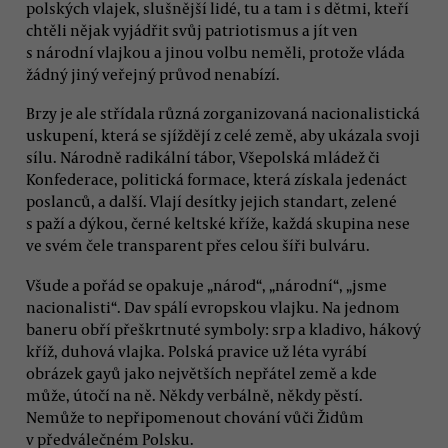
polských vlajek, slušnější lidé, tu a tam i s dětmi, kteří
chtěli nějak vyjádřit svůj patriotismus a jít ven
s národní vlajkou a jinou volbu neměli, protože vláda
žádný jiný veřejný průvod nenabízí.
Brzy je ale střídala různá zorganizovaná nacionalistická
uskupení, která se sjíždějí z celé země, aby ukázala svoji
sílu. Národně radikální tábor, Všepolská mládež či
Konfederace, politická formace, která získala jedenáct
poslanců, a další. Vlají desítky jejich standart, zelené
s paží a dýkou, černé keltské kříže, každá skupina nese
ve svém čele transparent přes celou šíři bulváru.
Všude a pořád se opakuje „národ“, „národní“, „jsme
nacionalisti“. Dav spálí evropskou vlajku. Na jednom
baneru obří přeškrtnuté symboly: srp a kladivo, hákový
kříž, duhová vlajka. Polská pravice už léta vyrábí
obrázek gayů jako největších nepřátel země a kde
může, útočí na ně. Někdy verbálně, někdy pěstí.
Nemůže to nepřipomenout chování vůči Židům
v předválečném Polsku.