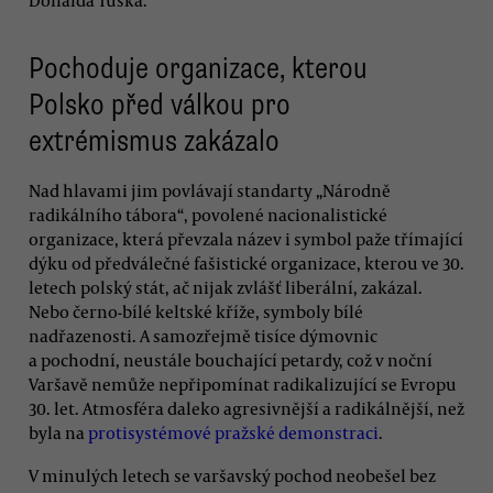
Pochoduje organizace, kterou
Polsko před válkou pro
extrémismus zakázalo
Nad hlavami jim povlávají standarty „Národně
radikálního tábora“, povolené nacionalistické
organizace, která převzala název i symbol paže třímající
dýku od předválečné fašistické organizace, kterou ve 30.
letech polský stát, ač nijak zvlášť liberální, zakázal.
Nebo černo-bílé keltské kříže, symboly bílé
nadřazenosti. A samozřejmě tisíce dýmovnic
a pochodní, neustále bouchající petardy, což v noční
Varšavě nemůže nepřipomínat radikalizující se Evropu
30. let. Atmosféra daleko agresivnější a radikálnější, než
byla na
protisystémové pražské demonstraci
.
V minulých letech se varšavský pochod neobešel bez