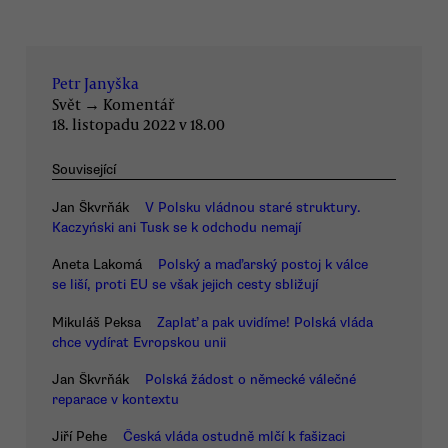
Petr Janyška
Svět
→
Komentář
18. listopadu 2022 v 18.00
Související
Jan Škvrňák
V Polsku vládnou staré struktury.
Kaczyński ani Tusk se k odchodu nemají
Aneta Lakomá
Polský a maďarský postoj k válce
se liší, proti EU se však jejich cesty sbližují
Mikuláš Peksa
Zaplať a pak uvidíme! Polská vláda
chce vydírat Evropskou unii
Jan Škvrňák
Polská žádost o německé válečné
reparace v kontextu
Jiří Pehe
Česká vláda ostudně mlčí k fašizaci