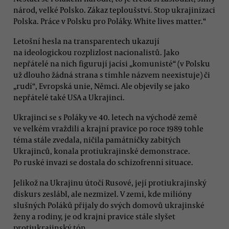
národ, velké Polsko. Zákaz teploušství. Stop ukrajinizaci
Polska. Práce v Polsku pro Poláky. White lives matter.“
Letošní hesla na transparentech ukazují
na ideologickou rozplizlost nacionalistů. Jako
nepřátelé na nich figurují jacísi „komunisté“ (v Polsku
už dlouho žádná strana s tímhle názvem neexistuje) či
„rudí“, Evropská unie, Němci. Ale objevily se jako
nepřátelé také USA a Ukrajinci.
Ukrajinci se s Poláky ve 40. letech na východě země
ve velkém vraždili a krajní pravice po roce 1989 tohle
téma stále zvedala, ničila památníčky zabitých
Ukrajinců, konala protiukrajinské demonstrace.
Po ruské invazi se dostala do schizofrenní situace.
Jelikož na Ukrajinu útočí Rusové, její protiukrajinský
diskurs zeslábl, ale nezmizel. V zemi, kde milióny
slušných Poláků přijaly do svých domovů ukrajinské
ženy a rodiny, je od krajní pravice stále slyšet
protiukrajinský tón.