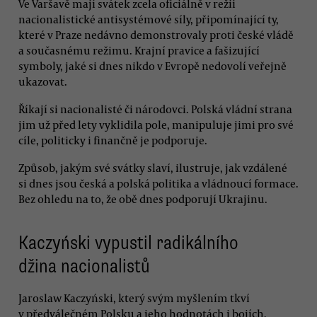
Ve Varšavě mají svátek zcela oficiálně v režii
nacionalistické antisystémové síly, připomínající ty,
které v Praze nedávno demonstrovaly proti české vládě
a současnému režimu. Krajní pravice a fašizující
symboly, jaké si dnes nikdo v Evropě nedovolí veřejně
ukazovat.
Říkají si nacionalisté či národovci. Polská vládní strana
jim už před lety vyklidila pole, manipuluje jimi pro své
cíle, politicky i finančně je podporuje.
Způsob, jakým své svátky slaví, ilustruje, jak vzdálené
si dnes jsou česká a polská politika a vládnoucí formace.
Bez ohledu na to, že obě dnes podporují Ukrajinu.
Kaczyński vypustil radikálního
džina nacionalistů
Jaroslaw Kaczyński, který svým myšlením tkví
v předválečném Polsku a jeho hodnotách i bojích,