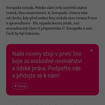
Evropská ostuda. Polsko slaví svůj největší státní
svátek, Den nezávislosti, 11. listopadu. Oslava tam
od chvíle, kdy před sedmi lety získala moc strana Právo
a spravedlnost - PiS, vypadá docela jinak, než
osmadvacátý říjen či připomínka 17. listopadu u nás.
Čech by byl šokován.
×
Naše noviny stojí v první linii
boje za svobodné novinářství
a lidská práva. Podpořte nás
a přidejte se k nám!
♥ Daruji