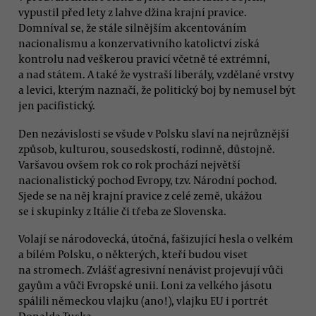
vypustil před lety z lahve džina krajní pravice.
Domníval se, že stále silnějším akcentováním
nacionalismu a konzervativního katolictví získá
kontrolu nad veškerou pravicí včetně té extrémní,
a nad státem. A také že vystraší liberály, vzdělané vrstvy
a levici, kterým naznačí, že politický boj by nemusel být
jen pacifistický.
Den nezávislosti se všude v Polsku slaví na nejrůznější
způsob, kulturou, sousedskostí, rodinně, důstojně.
Varšavou ovšem rok co rok prochází největší
nacionalistický pochod Evropy, tzv. Národní pochod.
Sjede se na něj krajní pravice z celé země, ukážou
se i skupinky z Itálie či třeba ze Slovenska.
Volají se národovecká, útočná, fašizující hesla o velkém
a bílém Polsku, o některých, kteří budou viset
na stromech. Zvlášť agresivní nenávist projevují vůči
gayům a vůči Evropské unii. Loni za velkého jásotu
spálili německou vlajku (ano!), vlajku EU i portrét
Donalda Tuska.