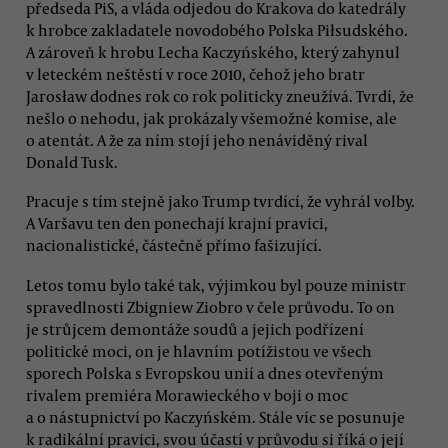
předseda PiS, a vláda odjedou do Krakova do katedrály
k hrobce zakladatele novodobého Polska Piłsudského.
A zároveň k hrobu Lecha Kaczyńského, který zahynul
v leteckém neštěstí v roce 2010, čehož jeho bratr
Jarosław dodnes rok co rok politicky zneužívá. Tvrdí, že
nešlo o nehodu, jak prokázaly všemožné komise, ale
o atentát. A že za ním stojí jeho nenáviděný rival
Donald Tusk.
Pracuje s tím stejně jako Trump tvrdící, že vyhrál volby.
A Varšavu ten den ponechají krajní pravici,
nacionalistické, částečně přímo fašizující.
Letos tomu bylo také tak, výjimkou byl pouze ministr
spravedlnosti Zbigniew Ziobro v čele průvodu. To on
je strůjcem demontáže soudů a jejich podřízení
politické moci, on je hlavním potížistou ve všech
sporech Polska s Evropskou unií a dnes otevřeným
rivalem premiéra Morawieckého v boji o moc
a o nástupnictví po Kaczyńském. Stále víc se posunuje
k radikální pravici, svou účastí v průvodu si říká o její