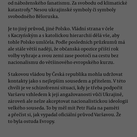
od náboženského fanatismu. Za svobodu od klimatické
katastrofy.“ Nesou ukrajinské symboly či symboly
svobodného Běloruska.
Je to jiný průvod, jiné Polsko. Vládní strana v čele
s Kaczyńským a s katolickou hierarchií dělá vše, aby
tohle Polsko umlčela. Podle posledních průzkumů má
ale stále větší naději, že občanská opozice příští rok
volby vyhraje a svou zemi zase pootočí na cestu bez
nacionalismu do většinového evropského kurzu.
S takovou vládou by Česká republika mohla udržovat
kontakty jako s nejlepším sousedem a přítelem. V této
chvíli je ve schizofrenní situaci, kdy je třeba podpořit
Varšavu vzhledem k její angažovanosti vůči Ukrajině,
zároveň ale nelze akceptovat nacionalistickou ideologii
velkého souseda. To by měl mít Petr Fiala na paměti
a přečíst si, jak vypadal oficiální průvod Varšavou. Že
to byla ostuda Evropy.