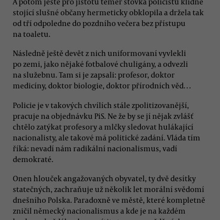
A potom ještě pro jistotu téměř stovka policistů klidně
stojící slušné občany hermeticky obklopila a držela tak
od tří odpoledne do pozdního večera bez přístupu
na toaletu.
Následně ještě devět z nich uniformovaní vyvlekli
po zemi, jako nějaké fotbalové chuligány, a odvezli
na služebnu. Tam si je zapsali: profesor, doktor
medicíny, doktor biologie, doktor přírodních věd…
Policie je v takových chvílích stále zpolitizovanější,
pracuje na objednávku PiS. Ne že by se jí nějak zvlášť
chtělo zatýkat profesory a mlčky sledovat hulákající
nacionalisty, ale takové má politické zadání. Vláda tím
říká: nevadí nám radikální nacionalismus, vadí
demokraté.
Onen hlouček angažovaných obyvatel, ty dvě desítky
statečných, zachraňuje už několik let morální svědomí
dnešního Polska. Paradoxně ve městě, které kompletně
zničil německý nacionalismus a kde je na každém