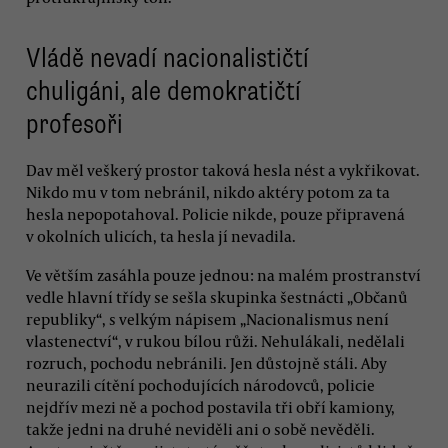
Vládě nevadí nacionalističtí
chuligáni, ale demokratičtí
profesoři
Dav měl veškerý prostor taková hesla nést a vykřikovat.
Nikdo mu v tom nebránil, nikdo aktéry potom za ta
hesla nepopotahoval. Policie nikde, pouze připravená
v okolních ulicích, ta hesla jí nevadila.
Ve větším zasáhla pouze jednou: na malém prostranství
vedle hlavní třídy se sešla skupinka šestnácti „Občanů
republiky“, s velkým nápisem „Nacionalismus není
vlastenectví“, v rukou bílou růži. Nehulákali, nedělali
rozruch, pochodu nebránili. Jen důstojně stáli. Aby
neurazili cítění pochodujících národovců, policie
nejdřív mezi ně a pochod postavila tři obří kamiony,
takže jedni na druhé neviděli ani o sobě nevěděli.