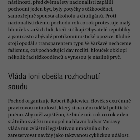
násilností, před dvěma lety nacionalisti zapálili
pochodní jeden byt, byly potyčky s těžkooděnci,
samozřejmě spousta alkoholu a chuligánů. Proti
nacionalistickému pochodu rok co rok protestuje malý
hlouček starších lidí, kteří si říkají Obyvatelé republiky
a jsou často z bývalé protikomunistické opozice. Klidně
stojí opodál s transparentem typu Ve Varšavě nechceme
fašismus, což pochodující dav rozlítí, hlouček obklopí
několik řad těžkooděnců a vynesou je násilně pryč.
Vláda loni obešla rozhodnutí
soudu
Pochod organizuje Robert Bąkiewicz, člověk s extrémně
pravicovou minulostí, který si na něm udělal politické
jméno. Aby měl zajištěno, že bude mít rok co rok v den
státního svátku monopol na hlavní bulvár Varšavy,
vláda mu zvláštní legislativou umožnila si ho
zarezervovat navždy jako takzvanou cyklickou událost.