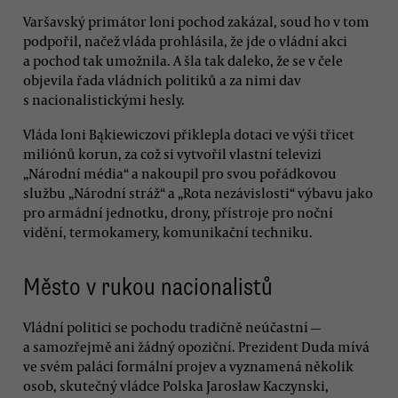
Varšavský primátor loni pochod zakázal, soud ho v tom
podpořil, načež vláda prohlásila, že jde o vládní akci
a pochod tak umožnila. A šla tak daleko, že se v čele
objevila řada vládních politiků a za nimi dav
s nacionalistickými hesly.
Vláda loni Bąkiewiczovi přiklepla dotaci ve výši třicet
miliónů korun, za což si vytvořil vlastní televizi
„Národní média“ a nakoupil pro svou pořádkovou
službu „Národní stráž“ a „Rota nezávislosti“ výbavu jako
pro armádní jednotku, drony, přístroje pro noční
vidění, termokamery, komunikační techniku.
Město v rukou nacionalistů
Vládní politici se pochodu tradičně neúčastní —
a samozřejmě ani žádný opoziční. Prezident Duda mívá
ve svém paláci formální projev a vyznamená několik
osob, skutečný vládce Polska Jarosław Kaczynski,