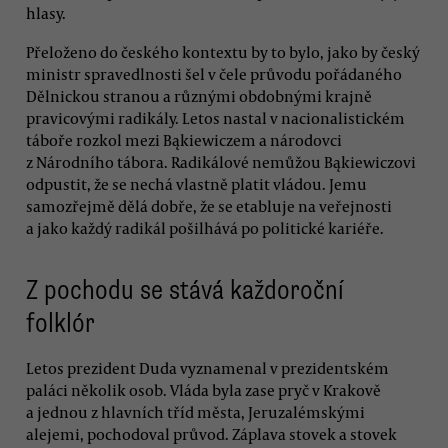
hlasy.
Přeloženo do českého kontextu by to bylo, jako by český
ministr spravedlnosti šel v čele průvodu pořádaného
Dělnickou stranou a různými obdobnými krajně
pravicovými radikály. Letos nastal v nacionalistickém
táboře rozkol mezi Bąkiewiczem a národovci
z Národního tábora. Radikálové nemůžou Bąkiewiczovi
odpustit, že se nechá vlastně platit vládou. Jemu
samozřejmě dělá dobře, že se etabluje na veřejnosti
a jako každý radikál pošilhává po politické kariéře.
Z pochodu se stává každoroční
folklór
Letos prezident Duda vyznamenal v prezidentském
paláci několik osob. Vláda byla zase pryč v Krakově
a jednou z hlavních tříd města, Jeruzalémskými
alejemi, pochodoval průvod. Záplava stovek a stovek