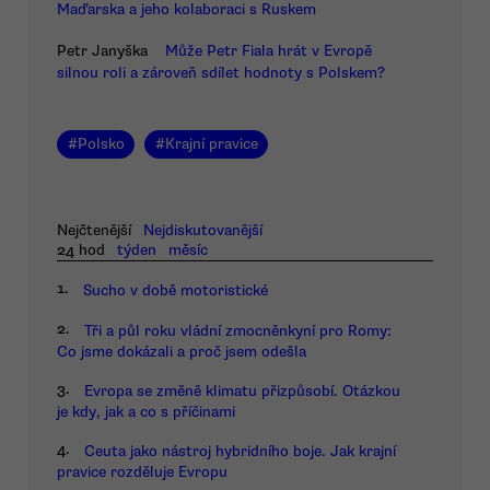
Maďarska a jeho kolaboraci s Ruskem
Petr Janyška
Může Petr Fiala hrát v Evropě
silnou roli a zároveň sdílet hodnoty s Polskem?
#
Polsko
#
Krajní pravice
Nejčtenější
Nejdiskutovanější
24 hod
týden
měsíc
1.
Sucho v době motoristické
2.
Tři a půl roku vládní zmocněnkyní pro Romy:
Co jsme dokázali a proč jsem odešla
3.
Evropa se změně klimatu přizpůsobí. Otázkou
je kdy, jak a co s příčinami
4.
Ceuta jako nástroj hybridního boje. Jak krajní
pravice rozděluje Evropu