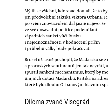
Mýlili se všichni, kdo snad doufali, že to by
jen předvolební taktika Viktora Orbána. T
po svém znovuzvolení dal jasně najevo, že
ve své dosavadní politice podemílání
západních sankcí vůči Rusku
i nejednoznačnosti v hodnocení příčin
i průběhu války bude pokračovat.
Brusel už jasně pochopil, že Maďarsko se z
a proruských sentimentů jen tak nevrátí,
spustil sankční mechanismus, který by moh
unijních dotací Maďarsku. Kritika na adres
které bylo dlouho Orbánovým hlavním sp
Dilema zvané Visegrád