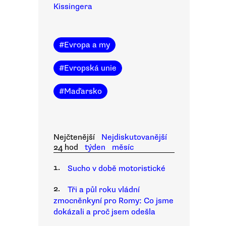
Kissingera
#
Evropa a my
#
Evropská unie
#
Maďarsko
Nejčtenější
Nejdiskutovanější
24 hod
týden
měsíc
1.
Sucho v době motoristické
2.
Tři a půl roku vládní
zmocněnkyní pro Romy: Co jsme
dokázali a proč jsem odešla