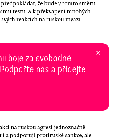
a předpokládat, že bude v tomto směru
nímu testu. A k překvapení mnohých
e svých reakcích na ruskou invazi
×
inii boje za svobodné
 Podpořte nás a přidejte
akci na ruskou agresi jednoznačně
jí a podporují protiruské sankce, ale