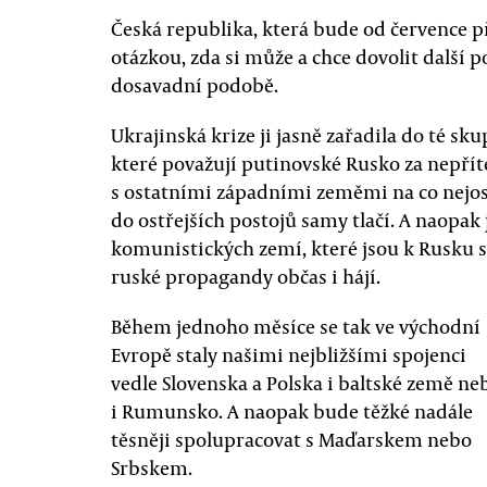
Česká republika, která bude od července př
otázkou, zda si může a chce dovolit další 
dosavadní podobě.
Ukrajinská krize ji jasně zařadila do té s
které považují putinovské Rusko za nepřít
s ostatními západními zeměmi na co nejost
do ostřejších postojů samy tlačí. A naopak 
komunistických zemí, které jsou k Rusku s
ruské propagandy občas i hájí.
Během jednoho měsíce se tak ve východní
Evropě staly našimi nejbližšími spojenci
vedle Slovenska a Polska i baltské země ne
i Rumunsko. A naopak bude těžké nadále
těsněji spolupracovat s Maďarskem nebo
Srbskem.