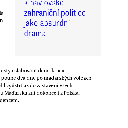
k havlovské
zahraniční politice
la
en
jako absurdní
drama
 cesty oslabování demokracie
 a pouhé dva dny po maďarských volbách
l vyústit až do zastavení všech
u Maďarska zní dokonce i z Polska,
ojencem.