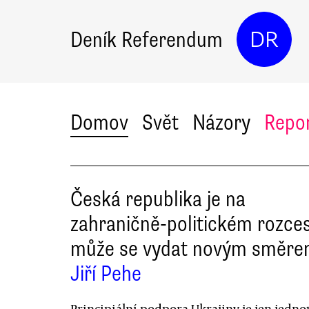
Deník Referendum
DR
Domov
Svět
Názory
Repo
Česká republika je na
zahraničně-politickém rozces
může se vydat novým směr
Jiří Pehe
Principiální podpora Ukrajiny je jen jedno