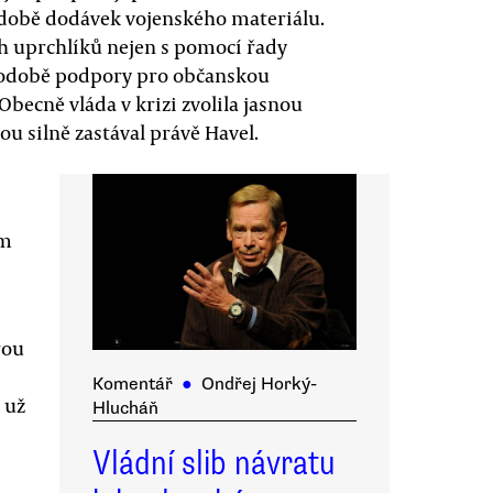
podobě dodávek vojenského materiálu.
h uprchlíků nejen s pomocí řady
v podobě podpory pro občanskou
Obecně vláda v krizi zvolila jasnou
u silně zastával právě Havel.
ím
rou
Komentář
●
Ondřej Horký-
 už
Hlucháň
Vládní slib návratu