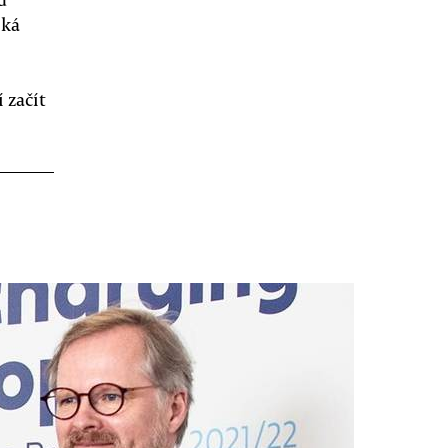
ská
 začít