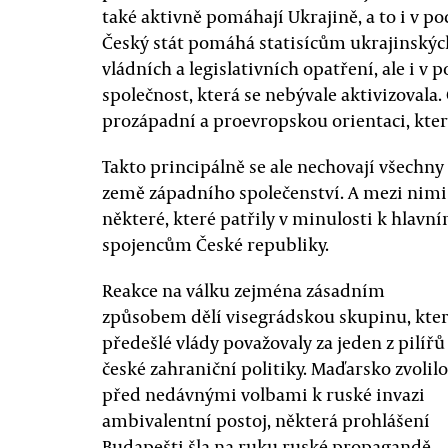
také aktivně pomáhají Ukrajině, a to i v 
Český stát pomáhá statisícům ukrajinskýc
vládních a legislativních opatření, ale i 
společnost, která se nebývale aktivizovala. 
prozápadní a proevropskou orientaci, ktero
Takto principálně se ale nechovají všechny
země západního společenství. A mezi nimi
některé, které patřily v minulosti k hlavn
spojencům České republiky.
Reakce na válku zejména zásadním
způsobem dělí visegrádskou skupinu, kte
předešlé vlády považovaly za jeden z pilířů
české zahraniční politiky. Maďarsko zvolilo
před nedávnými volbami k ruské invazi
ambivalentní postoj, některá prohlášení
Budapešti šla na ruku ruské propagandě.