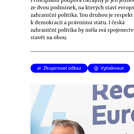
ze dvou podmínek, na kterých staví evrop
zahraniční politika. Tou druhou je respekt
k demokracii a právnímu státu. I česká
zahraniční politika by měla svá spojenectví
stavět na obou.
Zkopírovat odkaz
Vytisknout