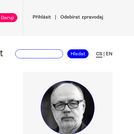
Přihlásit
|
Odebírat
zpravodaj
 Daruji
t
Hledat
CS
|
EN