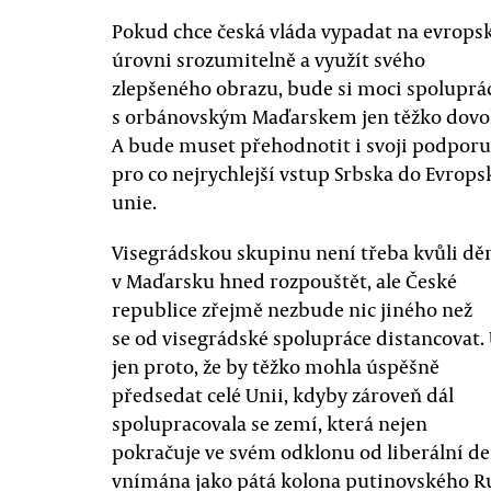
Pokud chce česká vláda vypadat na evrops
úrovni srozumitelně a využít svého
zlepšeného obrazu, bude si moci spoluprá
s orbánovským Maďarskem jen těžko dovol
A bude muset přehodnotit i svoji podporu
pro co nejrychlejší vstup Srbska do Evrops
unie.
Visegrádskou skupinu není třeba kvůli dě
v Maďarsku hned rozpouštět, ale České
republice zřejmě nezbude nic jiného než
se od visegrádské spolupráce distancovat.
jen proto, že by těžko mohla úspěšně
předsedat celé Unii, kdyby zároveň dál
spolupracovala se zemí, která nejen
pokračuje ve svém odklonu od liberální dem
vnímána jako pátá kolona putinovského Ru