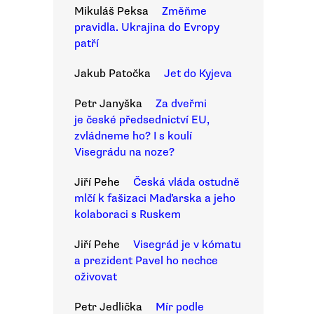
Mikuláš Peksa
Změňme
pravidla. Ukrajina do Evropy
patří
Jakub Patočka
Jet do Kyjeva
Petr Janyška
Za dveřmi
je české předsednictví EU,
zvládneme ho? I s koulí
Visegrádu na noze?
Jiří Pehe
Česká vláda ostudně
mlčí k fašizaci Maďarska a jeho
kolaboraci s Ruskem
Jiří Pehe
Visegrád je v kómatu
a prezident Pavel ho nechce
oživovat
Petr Jedlička
Mír podle