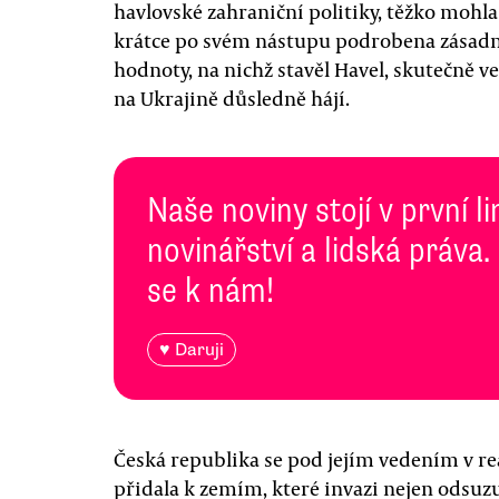
havlovské zahraniční politiky, těžko mohl
krátce po svém nástupu podrobena zásad
hodnoty, na nichž stavěl Havel, skutečně v
na Ukrajině důsledně hájí.
Naše noviny stojí v první l
novinářství a lidská práva.
se k nám!
♥ Daruji
Česká republika se pod jejím vedením v re
přidala k zemím, které invazi nejen odsuzu