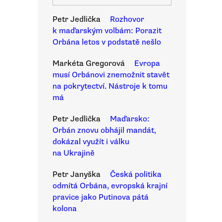
Petr Jedlička
Rozhovor
k maďarským volbám: Porazit
Orbána letos v podstatě nešlo
Markéta Gregorová
Evropa
musí Orbánovi znemožnit stavět
na pokrytectví. Nástroje k tomu
má
Petr Jedlička
Maďarsko:
Orbán znovu obhájil mandát,
dokázal využít i válku
na Ukrajině
Petr Janyška
Česká politika
odmítá Orbána, evropská krajní
pravice jako Putinova pátá
kolona