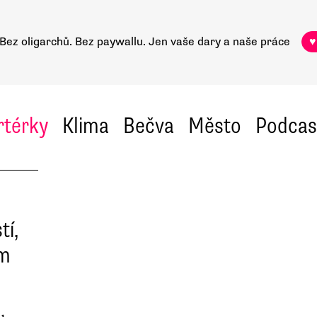
Bez oligarchů. Bez paywallu.
Jen vaše dary a naše práce
♥
rtérky
Klima
Bečva
Město
Podcas
tí,
em
u