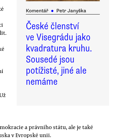
ké
Komentář
●
Petr Janyška
České členství
ci
it.
ve Visegrádu jako
kvadratura kruhu.
ké
Sousedé jsou
potížisté, jiné ale
ní
nemáme
 Už
okracie a právního státu, ale je také
ska v Evropské unii.