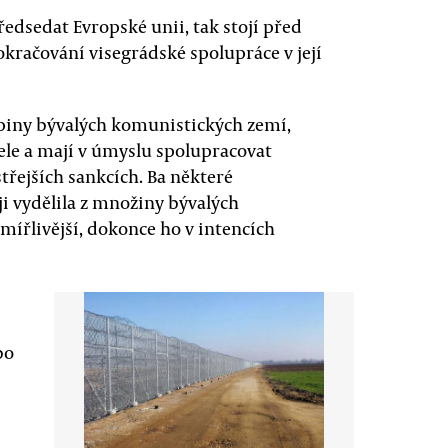
edsedat Evropské unii, tak stojí před
pokračování visegrádské spolupráce v její
kupiny bývalých komunistických zemí,
ele a mají v úmyslu spolupracovat
řejších sankcích. Ba některé
ji vydělila z množiny bývalých
mířlivější, dokonce ho v intencích
bo