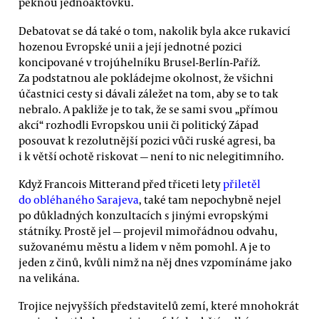
pěknou jednoaktovku.
Debatovat se dá také o tom, nakolik byla akce rukavicí
hozenou Evropské unii a její jednotné pozici
koncipované v trojúhelníku Brusel-Berlín-Paříž.
Za podstatnou ale pokládejme okolnost, že všichni
účastnici cesty si dávali záležet na tom, aby se to tak
nebralo. A pakliže je to tak, že se sami svou „přímou
akcí“ rozhodli Evropskou unii či politický Západ
posouvat k rezolutnější pozici vůči ruské agresi, ba
i k větší ochotě riskovat — není to nic nelegitimního.
Když Francois Mitterand před třiceti lety
přiletěl
do obléhaného Sarajeva
, také tam nepochybně nejel
po důkladných konzultacích s jinými evropskými
státníky. Prostě jel — projevil mimořádnou odvahu,
sužovanému městu a lidem v něm pomohl. A je to
jeden z činů, kvůli nimž na něj dnes vzpomínáme jako
na velikána.
Trojice nejvyšších představitelů zemí, které mnohokrát