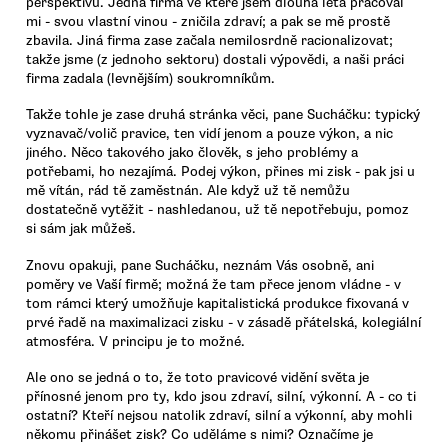
perspektivu. Jedna firma ve které jsem dlouhá léta pracoval
mi - svou vlastní vinou - zničila zdraví; a pak se mě prostě
zbavila. Jiná firma zase začala nemilosrdně racionalizovat;
takže jsme (z jednoho sektoru) dostali výpovědi, a naši práci
firma zadala (levnějším) soukromníkům.
Takže tohle je zase druhá stránka věci, pane Sucháčku: typický
vyznavač/volič pravice, ten vidí jenom a pouze výkon, a nic
jiného. Něco takového jako člověk, s jeho problémy a
potřebami, ho nezajímá. Podej výkon, přines mi zisk - pak jsi u
mě vítán, rád tě zaměstnán. Ale když už tě nemůžu
dostatečně vytěžit - nashledanou, už tě nepotřebuju, pomoz
si sám jak můžeš.
Znovu opakuji, pane Sucháčku, neznám Vás osobně, ani
poměry ve Vaší firmě; možná že tam přece jenom vládne - v
tom rámci který umožňuje kapitalistická produkce fixovaná v
prvé řadě na maximalizaci zisku - v zásadě přátelská, kolegiální
atmosféra. V principu je to možné.
Ale ono se jedná o to, že toto pravicové vidění světa je
přínosné jenom pro ty, kdo jsou zdraví, silní, výkonní. A - co ti
ostatní? Kteří nejsou natolik zdraví, silní a výkonní, aby mohli
někomu přinášet zisk? Co uděláme s nimi? Označíme je