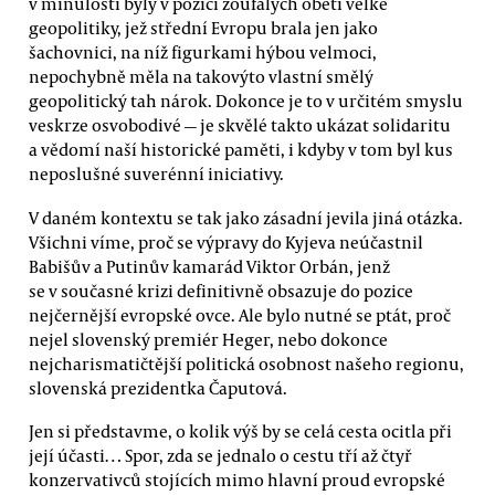
v minulosti byly v pozici zoufalých obětí velké
geopolitiky, jež střední Evropu brala jen jako
šachovnici, na níž figurkami hýbou velmoci,
nepochybně měla na takovýto vlastní smělý
geopolitický tah nárok. Dokonce je to v určitém smyslu
veskrze osvobodivé — je skvělé takto ukázat solidaritu
a vědomí naší historické paměti, i kdyby v tom byl kus
neposlušné suverénní iniciativy.
V daném kontextu se tak jako zásadní jevila jiná otázka.
Všichni víme, proč se výpravy do Kyjeva neúčastnil
Babišův a Putinův kamarád Viktor Orbán, jenž
se v současné krizi definitivně obsazuje do pozice
nejčernější evropské ovce. Ale bylo nutné se ptát, proč
nejel slovenský premiér Heger, nebo dokonce
nejcharismatičtější politická osobnost našeho regionu,
slovenská prezidentka Čaputová.
Jen si představme, o kolik výš by se celá cesta ocitla při
její účasti… Spor, zda se jednalo o cestu tří až čtyř
konzervativců stojících mimo hlavní proud evropské