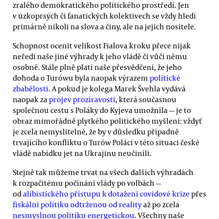
zralého demokratického politického prostředí. Jen
v úzkoprsých či fanatických kolektivech se vždy hledí
primárně nikoli na slova a činy, ale na jejich nositele.
Schopnost ocenit velikost Fialova kroku přece nijak
neředí naše jiné výhrady k jeho vládě či vůči němu
osobně. Stále plně platí naše přesvědčení, že jeho
dohoda o Turówu byla naopak výrazem
politické
zbabělosti
. A pokud je kolega Marek Švehla vydává
naopak za
projev prozíravosti
, která současnou
společnou cestu s Poláky do Kyjeva umožnila — je to
obraz mimořádně plytkého politického myšlení: vždyť
je zcela nemyslitelné, že by v důsledku případně
trvajícího konfliktu o Turów Poláci v této situaci české
vládě nabídku jet na Ukrajinu neučinili.
Stejně tak můžeme trvat na všech dalších výhradách
k rozpačitému počínání vlády po volbách —
od
alibistického přístupu k dotažení covidové krize
přes
fiskální politiku odtrženou od reality
až po zcela
nesmyslnou politiku energetickou
. Všechny naše