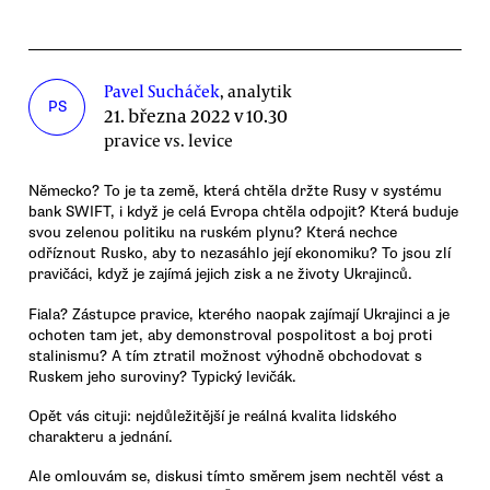
Pavel Sucháček
, analytik
PS
21. března 2022 v 10.30
pravice vs. levice
Německo? To je ta země, která chtěla držte Rusy v systému
bank SWIFT, i když je celá Evropa chtěla odpojit? Která buduje
svou zelenou politiku na ruském plynu? Která nechce
odříznout Rusko, aby to nezasáhlo její ekonomiku? To jsou zlí
pravičáci, když je zajímá jejich zisk a ne životy Ukrajinců.
Fiala? Zástupce pravice, kterého naopak zajímají Ukrajinci a je
ochoten tam jet, aby demonstroval pospolitost a boj proti
stalinismu? A tím ztratil možnost výhodně obchodovat s
Ruskem jeho suroviny? Typický levičák.
Opět vás cituji: nejdůležitější je reálná kvalita lidského
charakteru a jednání.
Ale omlouvám se, diskusi tímto směrem jsem nechtěl vést a