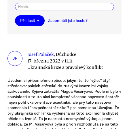
Přihlásit →
Zapomněli jste heslo?
Josef Poláček
, Důchodce
JP
17. března 2022 v 11.11
Ukrajinská krize a pravolevý konflikt
Úvodem si připomeňme způsob, jakým tento "výlet" čtyř
středoevropských státníků do ruskými invazními vojsky
atakovaného Kyjeva zatratila Magda Vašáryová. Podle ní bylo v
souvislosti s touto akcí kompletně všechno naprosto špatně:
nejen politická orientace účastníků, ale prý tato návštěva
znamenala i "bezpečnostní riziko"! pro samotnou Ukrajinu. Že
prý ukrajinská ochranka vyčleněná na tuto akci mohla chybět
někde na frontě. To je naprosto nesmyslná výtka; a jenom
dokládá, že M. Vašáryová byla a priori rozhodnutá že na této