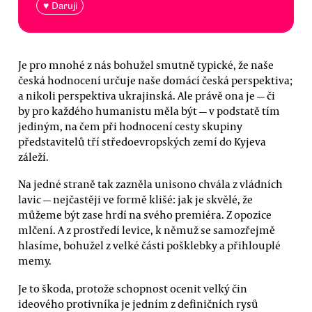
♥ Daruji
Je pro mnohé z nás bohužel smutně typické, že naše
česká hodnocení určuje naše domácí česká perspektiva;
a nikoli perspektiva ukrajinská. Ale právě ona je — či
by pro každého humanistu měla být — v podstatě tím
jediným, na čem při hodnocení cesty skupiny
představitelů tří středoevropských zemí do Kyjeva
záleží.
Na jedné straně tak zazněla unisono chvála z vládních
lavic — nejčastěji ve formě klišé: jak je skvělé, že
můžeme být zase hrdí na svého premiéra. Z opozice
mlčení. A z prostředí levice, k němuž se samozřejmě
hlasíme, bohužel z velké části pošklebky a přihlouplé
memy.
Je to škoda, protože schopnost ocenit velký čin
ideového protivníka je jedním z definičních rysů