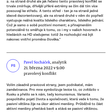
2. na straně druhé ale jak řečeno tento pravolevý konflikt se
trvale zmírňuje, dřívější příkré extrémy se čím dál tím více
posouvají ke středu. A tento střed - ten je na straně jedné
ideově dezorientovaný, ale na straně druhé v něm do popředí
vystupuje reálná kvalita lidského charakteru, lidského jednání.
Což je samo o sobě pozitivní moment; a přinejmenším
potenciálně to směřuje k tomu, co i my v našich hovorech a
hledáních na HD sledujeme: totiž že rozhodující má být
nakonec vnitřní proměna člověka."
Pavel Sucháček
, analytik
PS
21. března 2022 v 9.00
pravolevý konflikt
Volím zásadně pravicové strany, jsem podnikatel, mám
zaměstnance. Pro mne symbolizuje levice to, co zvítězilo v
Rusku a přelilo se k nám, tedy komunismus. Varianta
pospolitého pojetí života a společnosti, která vede k tomu, že
pasivní většina žije na úkor aktivní menšiny. Průběžně to část
aktivní menšiny přestává bavit a stává se pasivní většinou.