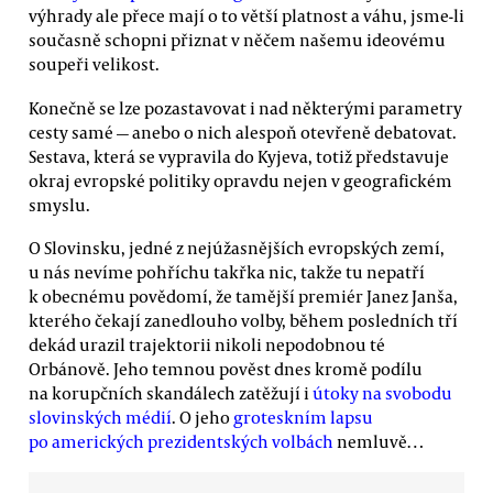
výhrady ale přece mají o to větší platnost a váhu, jsme-li
současně schopni přiznat v něčem našemu ideovému
soupeři velikost.
Konečně se lze pozastavovat i nad některými parametry
cesty samé — anebo o nich alespoň otevřeně debatovat.
Sestava, která se vypravila do Kyjeva, totiž představuje
okraj evropské politiky opravdu nejen v geografickém
smyslu.
O Slovinsku, jedné z nejúžasnějších evropských zemí,
u nás nevíme pohříchu takřka nic, takže tu nepatří
k obecnému povědomí, že tamější premiér Janez Janša,
kterého čekají zanedlouho volby, během posledních tří
dekád urazil trajektorii nikoli nepodobnou té
Orbánově. Jeho temnou pověst dnes kromě podílu
na korupčních skandálech zatěžují i
útoky na svobodu
slovinských médií
. O jeho
groteskním lapsu
po amerických prezidentských volbách
nemluvě…