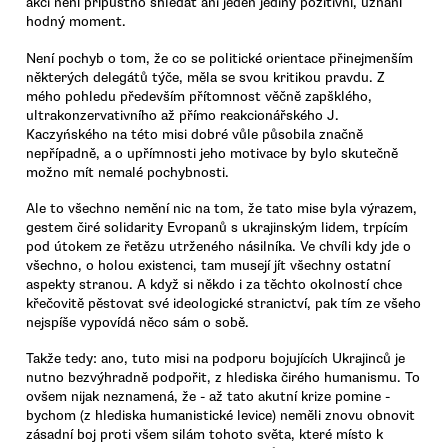
akci není přípustno shledat ani jeden jediný pozitivní, uznání
hodný moment.
Není pochyb o tom, že co se politické orientace přinejmenším
některých delegátů týče, měla se svou kritikou pravdu. Z
mého pohledu především přítomnost věčně zapšklého,
ultrakonzervativního až přímo reakcionářského J.
Kaczyńského na této misi dobré vůle působila značně
nepřípadně, a o upřímnosti jeho motivace by bylo skutečně
možno mít nemalé pochybnosti.
Ale to všechno nemění nic na tom, že tato mise byla výrazem,
gestem čiré solidarity Evropanů s ukrajinským lidem, trpícím
pod útokem ze řetězu utrženého násilníka. Ve chvíli kdy jde o
všechno, o holou existenci, tam musejí jít všechny ostatní
aspekty stranou. A když si někdo i za těchto okolností chce
křečovitě pěstovat své ideologické stranictví, pak tím ze všeho
nejspíše vypovídá něco sám o sobě.
Takže tedy: ano, tuto misi na podporu bojujících Ukrajinců je
nutno bezvýhradně podpořit, z hlediska čirého humanismu. To
ovšem nijak neznamená, že - až tato akutní krize pomine -
bychom (z hlediska humanistické levice) neměli znovu obnovit
zásadní boj proti všem silám tohoto světa, které místo k