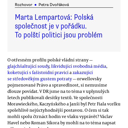
Rozhovor
●
Petra Dvořáková
Marta Lempartová: Polská
společnost je v pořádku.
To polští politici jsou problém
O otřesném profilu polské vládní strany —
glajchšaltující soudy
,
likvidující svobodná média
,
koketující s fašistoidní pravicí
a
zakazující
se středověkým gustem potraty
— orwellovsky
pojmenované Právo a spravedlnost, si nemusíme
dlouze povídat. V DR jsme na to téma v uplynulých
letech publikovali desítky textů. Ve společnosti
Morawieckého, Kaczyńského a Janši byl Petr Fiala vcelku
spolehlivě nejúctyhodnější postavou. O čem si tak
mohli spolu čtrnáct hodin ve vlaku vyprávět? Václav
Havel nebo Roman Sikora by mohli na to téma napsat