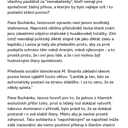
všechny paušálně za "nemakačenky", kteří nemají pro
společnost žádný přínos, a kterým by bylo nejlépe vzít i tu
poslední státní pomoc?
Pane Suchánku, levicovost opravdu není jenom sovětský
stalinismus. Naprostá většina příslušníků levice které znám
jsou zásadními odpůrci stalinské (i husákovské) totality. (Oni
totiž nesnášejí politický diktát stejně tak jako diktát zisku a
kapitálu.) Levice je tady ale především proto, aby za prvé
poskytla ochranu těm méně dravým, méně výkonným - a to
prostě proto, že i oni jsou lidé, a že i oni mohou být
hodnotnými členy společnosti.
Předseda sociální demokracie M. Šmarda základní ideové
pozice levice vyjádřil touto větou: "Levičák je ten, kdo se
automaticky postaví na stranu slabšího. I za tu cenu, že se
někdy splete."
Pane Suchánku, leccos hovoří pro to, že jednou z hlavních
evolučních příčin toho, proč si lidský rod dokázal vytvořit
takovou dominanci v přírodě, bylo právě to, že se dokázal
postarat i o své slabší členy. Místo aby je nechal prostě
zahynout. Tato solidarita s "nepotřebnými" se napohled může
zdát iracionální; ale tento pozitivní přístup k členům vlastní