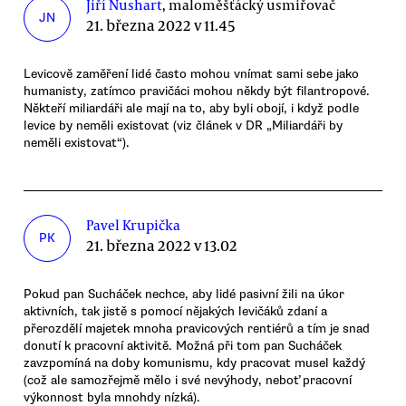
Jiří Nushart
, maloměšťácký usmiřovač
JN
21. března 2022 v 11.45
Levicově zaměření lidé často mohou vnímat sami sebe jako
humanisty, zatímco pravičáci mohou někdy být filantropové.
Někteří miliardáři ale mají na to, aby byli obojí, i když podle
levice by neměli existovat (viz článek v DR „Miliardáři by
neměli existovat“).
Pavel Krupička
PK
21. března 2022 v 13.02
Pokud pan Sucháček nechce, aby lidé pasivní žili na úkor
aktivních, tak jistě s pomocí nějakých levičáků zdaní a
přerozdělí majetek mnoha pravicových rentiérů a tím je snad
donutí k pracovní aktivitě. Možná při tom pan Sucháček
zavzpomíná na doby komunismu, kdy pracovat musel každý
(což ale samozřejmě mělo i své nevýhody, neboť pracovní
výkonnost byla mnohdy nízká).