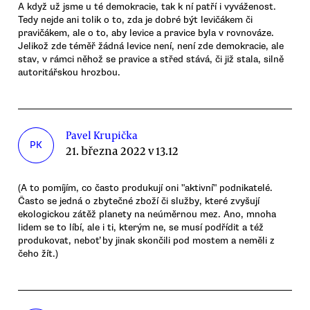
A když už jsme u té demokracie, tak k ní patří i vyváženost.
Tedy nejde ani tolik o to, zda je dobré být levičákem či
pravičákem, ale o to, aby levice a pravice byla v rovnováze.
Jelikož zde téměř žádná levice není, není zde demokracie, ale
stav, v rámci něhož se pravice a střed stává, či již stala, silně
autoritářskou hrozbou.
Pavel Krupička
PK
21. března 2022 v 13.12
(A to pomíjím, co často produkují oni "aktivní" podnikatelé.
Často se jedná o zbytečné zboží či služby, které zvyšují
ekologickou zátěž planety na neúměrnou mez. Ano, mnoha
lidem se to líbí, ale i ti, kterým ne, se musí podřídit a též
produkovat, neboť by jinak skončili pod mostem a neměli z
čeho žít.)