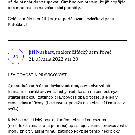
už do ní nebudu vstupovat. Čímž se omlouvám, že již nepřijde
ode mne reakce na vaše další podněty.
Celé to mělo sloužit jen jako poděkování levičákovi panu
Patočkovi.
Jiří Nushart
, maloměšťácký usmiřovač
JN
21. března 2022 v 11.20
LEVICOVOST A PRAVICOVOST
Zjednodušeně řečeno: levicovost dbá, aby univerzálně
humánní charakter života nebyl redukován na činnost ryze
utilitaristickou, zatímco pravicovost dbá o totéž, ale jen v
rámci vlastní firmy. (Levicovost považuje za vlastní firmu celý
svět.)
Když se nekritický postoj k mému vlastnímu rozumu
(nereflektovaná touha po moci) uplatňuje v rámci pravicovosti,
mohu zničit vlastní firmu, zatímco když se tento nekritický