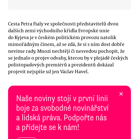
Cesta Petra Fialy ve společnosti představitelů dvou
dalších zemí východního křídla Evropské unie
do Kyjeva je v českém politickém provozu natolik
mimořádným činem, až se zdá, že si s ním dost dobře
nevíme rady. Mnozí nechtějí či nesvedou pochopit, že
se jednalo o projev odvahy, kterou by v plejádě českých
polistopadových premiérů a prezidentů dokázal
projevit nejspíše už jen Václav Havel.
×
Naše noviny stojí v první linii
boje za svobodné novinářství
a lidská práva. Podpořte nás
a přidejte se k nám!