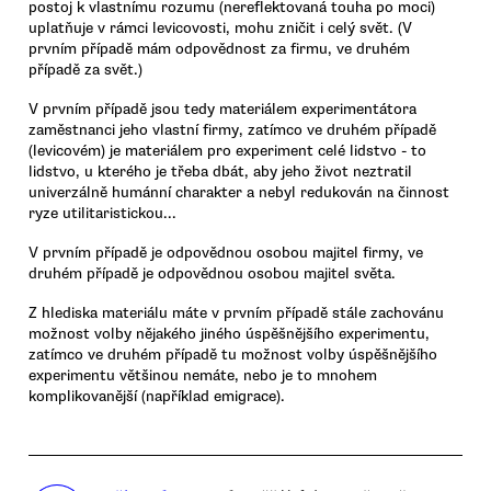
postoj k vlastnímu rozumu (nereflektovaná touha po moci)
uplatňuje v rámci levicovosti, mohu zničit i celý svět. (V
prvním případě mám odpovědnost za firmu, ve druhém
případě za svět.)
V prvním případě jsou tedy materiálem experimentátora
zaměstnanci jeho vlastní firmy, zatímco ve druhém případě
(levicovém) je materiálem pro experiment celé lidstvo - to
lidstvo, u kterého je třeba dbát, aby jeho život neztratil
univerzálně humánní charakter a nebyl redukován na činnost
ryze utilitaristickou...
V prvním případě je odpovědnou osobou majitel firmy, ve
druhém případě je odpovědnou osobou majitel světa.
Z hlediska materiálu máte v prvním případě stále zachovánu
možnost volby nějakého jiného úspěšnějšího experimentu,
zatímco ve druhém případě tu možnost volby úspěšnějšího
experimentu většinou nemáte, nebo je to mnohem
komplikovanější (například emigrace).