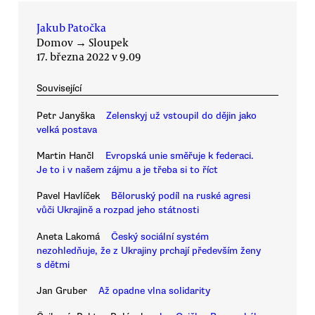
Jakub Patočka
Domov
→
Sloupek
17. března 2022 v 9.09
Související
Petr Janyška
Zelenskyj už vstoupil do dějin jako
velká postava
Martin Hančl
Evropská unie směřuje k federaci.
Je to i v našem zájmu a je třeba si to říct
Pavel Havlíček
Běloruský podíl na ruské agresi
vůči Ukrajině a rozpad jeho státnosti
Aneta Lakomá
Český sociální systém
nezohledňuje, že z Ukrajiny prchají především ženy
s dětmi
Jan Gruber
Až opadne vlna solidarity