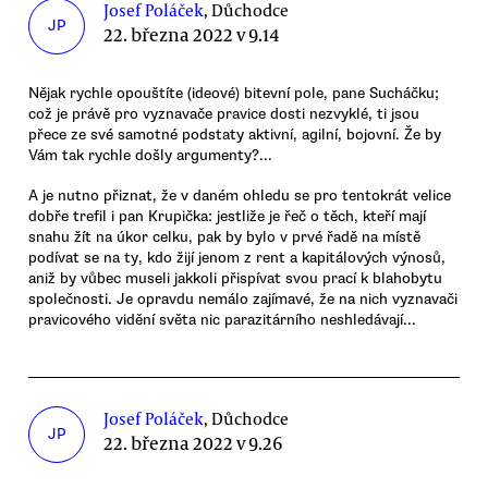
Josef Poláček
, Důchodce
JP
22. března 2022 v 9.14
Nějak rychle opouštíte (ideové) bitevní pole, pane Sucháčku;
což je právě pro vyznavače pravice dosti nezvyklé, ti jsou
přece ze své samotné podstaty aktivní, agilní, bojovní. Že by
Vám tak rychle došly argumenty?...
A je nutno přiznat, že v daném ohledu se pro tentokrát velice
dobře trefil i pan Krupička: jestliže je řeč o těch, kteří mají
snahu žít na úkor celku, pak by bylo v prvé řadě na místě
podívat se na ty, kdo žijí jenom z rent a kapitálových výnosů,
aniž by vůbec museli jakkoli přispívat svou prací k blahobytu
společnosti. Je opravdu nemálo zajímavé, že na nich vyznavači
pravicového vidění světa nic parazitárního neshledávají...
Josef Poláček
, Důchodce
JP
22. března 2022 v 9.26