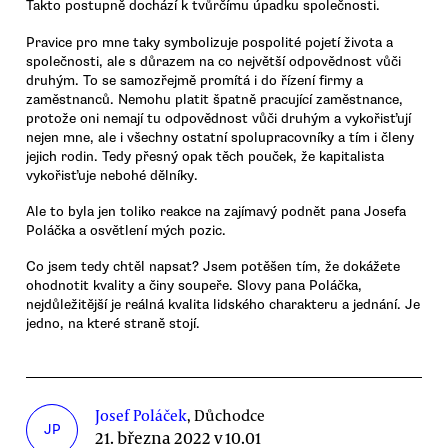
Takto postupně dochází k tvůrčímu úpadku společnosti.
Pravice pro mne taky symbolizuje pospolité pojetí života a
společnosti, ale s důrazem na co největší odpovědnost vůči
druhým. To se samozřejmě promítá i do řízení firmy a
zaměstnanců. Nemohu platit špatně pracující zaměstnance,
protože oni nemají tu odpovědnost vůči druhým a vykořisťují
nejen mne, ale i všechny ostatní spolupracovníky a tím i členy
jejich rodin. Tedy přesný opak těch pouček, že kapitalista
vykořisťuje nebohé dělníky.
Ale to byla jen toliko reakce na zajímavý podnět pana Josefa
Poláčka a osvětlení mých pozic.
Co jsem tedy chtěl napsat? Jsem potěšen tím, že dokážete
ohodnotit kvality a činy soupeře. Slovy pana Poláčka,
nejdůležitější je reálná kvalita lidského charakteru a jednání. Je
jedno, na které straně stojí.
Josef Poláček
, Důchodce
JP
21. března 2022 v 10.01