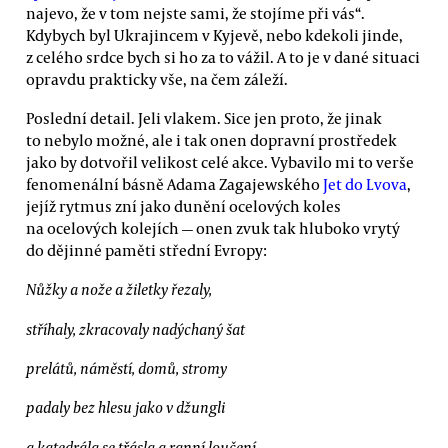
najevo, že v tom nejste sami, že stojíme při vás“.
Kdybych byl Ukrajincem v Kyjevě, nebo kdekoli jinde,
z celého srdce bych si ho za to vážil. A to je v dané situaci
opravdu prakticky vše, na čem záleží.
Poslední detail. Jeli vlakem. Sice jen proto, že jinak
to nebylo možné, ale i tak onen dopravní prostředek
jako by dotvořil velikost celé akce. Vybavilo mi to verše
fenomenální básně Adama Zagajewského
Jet do Lvova
,
jejíž rytmus zní jako dunění ocelových koles
na ocelových kolejích — onen zvuk tak hluboko vrytý
do dějinné paměti střední Evropy:
Nůžky a nože a žiletky řezaly,
stříhaly, zkracovaly nadýchaný šat
prelátů, náměstí, domů, stromy
padaly bez hlesu jako v džungli
a katedrála se třásla a ranní loučení