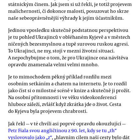
státnickým činem. Jak jsem si už řekli, je totiž projevem
malichernosti, či dokonce malosti, posuzovat ho skrze
naše sebeoprávněnější výhrady k jejím účastníkům.
Jedinou vposledku skutečně podstatnou perspektivou
je tu pohled Ukrajinců v obléhaném Kyjevě a v městech
ničených bezesmyslnou a tupě surovou ruskou agresí.
To Ukrajinci, ne my, stojí v mezní životní situaci.
A nepochybujme o tom, že pro Ukrajince ona návštěva
opravdu znamenala velmi velmi mnoho.
Je to mimochodem pěkný příklad rozdílu mezi
osobním setkáním a chatem na internetu. Je to rozdíl
jako číst si o milostné scéně v knize a skutečně ji prožít.
Na osobní přítomnosti i ve věku videokonferencí
hluboce záleží, zvlášť když zkrátka jde o život. Cesta
do Kyjeva byla projevem chrabrosti.
Jak řekl — v té chvíli asi poprvé opravdu okouzlující —
Petr Fiala svou angličtinou z 90. let, kdy se tu „th“
vyslovovalo jako „z“
, „hlavním cílem naší cesty bylo dát