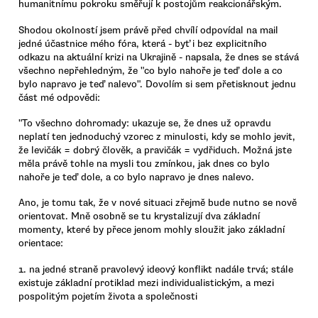
humanitnímu pokroku směřují k postojům reakcionářským.
Shodou okolností jsem právě před chvílí odpovídal na mail
jedné účastnice mého fóra, která - byť i bez explicitního
odkazu na aktuální krizi na Ukrajině - napsala, že dnes se stává
všechno nepřehledným, že "co bylo nahoře je teď dole a co
bylo napravo je teď nalevo". Dovolím si sem přetisknout jednu
část mé odpovědi:
"To všechno dohromady: ukazuje se, že dnes už opravdu
neplatí ten jednoduchý vzorec z minulosti, kdy se mohlo jevit,
že levičák = dobrý člověk, a pravičák = vydřiduch. Možná jste
měla právě tohle na mysli tou zmínkou, jak dnes co bylo
nahoře je teď dole, a co bylo napravo je dnes nalevo.
Ano, je tomu tak, že v nové situaci zřejmě bude nutno se nově
orientovat. Mně osobně se tu krystalizují dva základní
momenty, které by přece jenom mohly sloužit jako základní
orientace:
1. na jedné straně pravolevý ideový konflikt nadále trvá; stále
existuje základní protiklad mezi individualistickým, a mezi
pospolitým pojetím života a společnosti