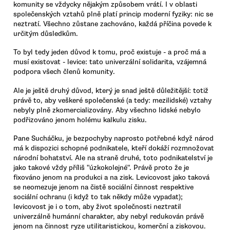
komunity se vždycky nějakým způsobem vrátí. I v oblasti
společenských vztahů plně platí princip moderní fyziky: nic se
neztratí. Všechno zůstane zachováno, každá příčina povede k
určitým důsledkům.
To byl tedy jeden důvod k tomu, proč existuje - a proč má a
musí existovat - levice: tato univerzální solidarita, vzájemná
podpora všech členů komunity.
Ale je ještě druhý důvod, který je snad ještě důležitější: totiž
právě to, aby veškeré společenské (a tedy: mezilidské) vztahy
nebyly plně zkomercializovány. Aby všechno lidské nebylo
podřizováno jenom holému kalkulu zisku.
Pane Sucháčku, je bezpochyby naprosto potřebné když národ
má k dispozici schopné podnikatele, kteří dokáží rozmnožovat
národní bohatství. Ale na straně druhé, toto podnikatelství je
jako takové vždy příliš "úzkokolejné". Právě proto že je
fixováno jenom na produkci a na zisk. Levicovost jako taková
se neomezuje jenom na čistě sociální činnost respektive
sociální ochranu (i když to tak někdy může vypadat);
levicovost je i o tom, aby život společnosti neztratil
univerzálně humánní charakter, aby nebyl redukován právě
jenom na činnost ryze utilitaristickou, komerční a ziskovou.