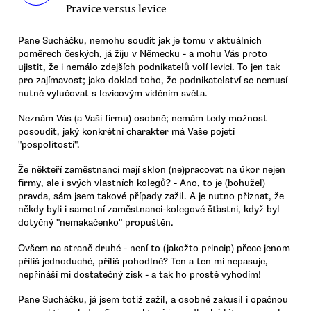
Pravice versus levice
Pane Sucháčku, nemohu soudit jak je tomu v aktuálních
poměrech českých, já žiju v Německu - a mohu Vás proto
ujistit, že i nemálo zdejších podnikatelů volí levici. To jen tak
pro zajímavost; jako doklad toho, že podnikatelství se nemusí
nutně vylučovat s levicovým viděním světa.
Neznám Vás (a Vaši firmu) osobně; nemám tedy možnost
posoudit, jaký konkrétní charakter má Vaše pojetí
"pospolitosti".
Že někteří zaměstnanci mají sklon (ne)pracovat na úkor nejen
firmy, ale i svých vlastních kolegů? - Ano, to je (bohužel)
pravda, sám jsem takové případy zažil. A je nutno přiznat, že
někdy byli i samotní zaměstnanci-kolegové šťastni, když byl
dotyčný "nemakačenko" propuštěn.
Ovšem na straně druhé - není to (jakožto princip) přece jenom
příliš jednoduché, příliš pohodlné? Ten a ten mi nepasuje,
nepřináší mi dostatečný zisk - a tak ho prostě vyhodím!
Pane Sucháčku, já jsem totiž zažil, a osobně zakusil i opačnou