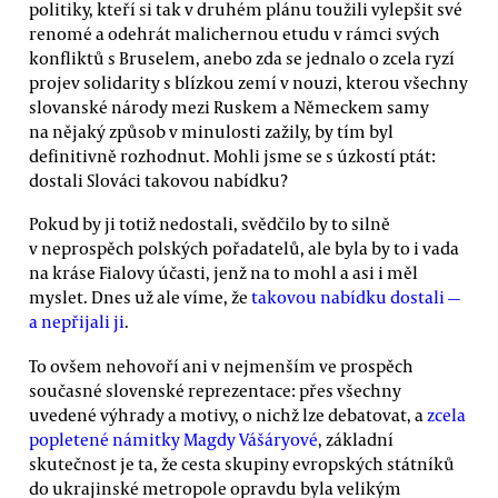
politiky, kteří si tak v druhém plánu toužili vylepšit své
renomé a odehrát malichernou etudu v rámci svých
konfliktů s Bruselem, anebo zda se jednalo o zcela ryzí
projev solidarity s blízkou zemí v nouzi, kterou všechny
slovanské národy mezi Ruskem a Německem samy
na nějaký způsob v minulosti zažily, by tím byl
definitivně rozhodnut. Mohli jsme se s úzkostí ptát:
dostali Slováci takovou nabídku?
Pokud by ji totiž nedostali, svědčilo by to silně
v neprospěch polských pořadatelů, ale byla by to i vada
na kráse Fialovy účasti, jenž na to mohl a asi i měl
myslet. Dnes už ale víme, že
takovou nabídku dostali —
a nepřijali ji
.
To ovšem nehovoří ani v nejmenším ve prospěch
současné slovenské reprezentace: přes všechny
uvedené výhrady a motivy, o nichž lze debatovat, a
zcela
popletené námitky Magdy Vášáryové
, základní
skutečnost je ta, že cesta skupiny evropských státníků
do ukrajinské metropole opravdu byla velikým