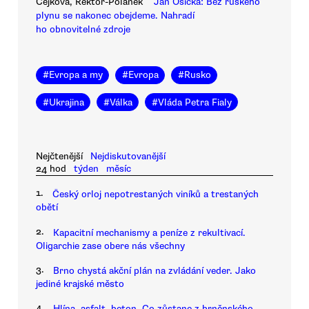
Čejková, Rektor-Polánek
Jan Osička: Bez ruského
plynu se nakonec obejdeme. Nahradí
ho obnovitelné zdroje
#
Evropa a my
#
Evropa
#
Rusko
#
Ukrajina
#
Válka
#
Vláda Petra Fialy
Nejčtenější
Nejdiskutovanější
24 hod
týden
měsíc
1.
Český orloj nepotrestaných viníků a trestaných
obětí
2.
Kapacitní mechanismy a peníze z rekultivací.
Oligarchie zase obere nás všechny
3.
Brno chystá akční plán na zvládání veder. Jako
jediné krajské město
4.
Hlína, asfalt, beton. Co zůstane z brněnského