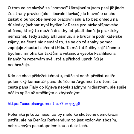
O tom co se skrývá za "pomocí" Ukrajincům jsem psal již jinde.
Ze strany pravice (ale i liberální levice) jde hlavně o snahu
získat dlouhodobě levnou pracovní sílu a to bez ohledu na
důsledky (sehnat nyní bydlení v Praze pro nízkopříjmového
občana, který tu možná desítky let platil daně, je prakticky
nemožné). Tedy žádný altruismus, ale brutální podnikatelské
zájmy, na čemž nic nemění to, že se do té snahy pomoci
zapojuje zhusta i střední třída. Ta má totiž díky zajištěnému
bydlení, mnoha kontaktům a většinou vysoké kvalifikaci a
finančním rezervám své jisté a příchod uprchlíků je
neohrožuje.
Kdo se chce přidržet tématu, může si např. přečíst ostře
polemický komentář pana Buřiče na Argumentu o tom, že
cesta pana Fialy do Kyjeva nebyla žádným hrdinstvím, ale spíše
něčím spíše až směšným a zbytečným:
https://casopisargument.cz/?p=41536
Polemika je totiž něco, co by mělo ke skutečné demokracii
patřit, ale na Deníku Referendum to jest vzácným zbožím,
nahrazeným pseudopolemikou o detailech.