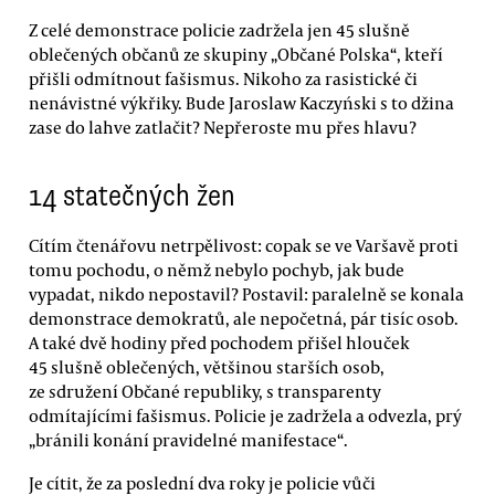
Z celé demonstrace policie zadržela jen 45 slušně
oblečených občanů ze skupiny „Občané Polska“, kteří
přišli odmítnout fašismus. Nikoho za rasistické či
nenávistné výkřiky. Bude Jaroslaw Kaczyński s to džina
zase do lahve zatlačit? Nepřeroste mu přes hlavu?
14 statečných žen
Cítím čtenářovu netrpělivost: copak se ve Varšavě proti
tomu pochodu, o němž nebylo pochyb, jak bude
vypadat, nikdo nepostavil? Postavil: paralelně se konala
demonstrace demokratů, ale nepočetná, pár tisíc osob.
A také dvě hodiny před pochodem přišel hlouček
45 slušně oblečených, většinou starších osob,
ze sdružení Občané republiky, s transparenty
odmítajícími fašismus. Policie je zadržela a odvezla, prý
„bránili konání pravidelné manifestace“.
Je cítit, že za poslední dva roky je policie vůči