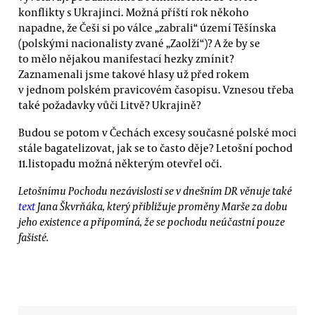
konflikty s Ukrajinci. Možná příští rok někoho
napadne, že Češi si po válce „zabrali“ území Těšínska
(polskými nacionalisty zvané „Zaolží“)? A že by se
to mělo nějakou manifestací hezky zmínit?
Zaznamenali jsme takové hlasy už před rokem
v jednom polském pravicovém časopisu. Vznesou třeba
také požadavky vůči Litvě? Ukrajině?
Budou se potom v Čechách excesy současné polské moci
stále bagatelizovat, jak se to často děje? Letošní pochod
11.listopadu možná některým otevřel oči.
Letošnímu Pochodu nezávislosti se v dnešním DR věnuje také
text
Jana Škvrňáka, který přibližuje proměny Marše za dobu
jeho existence a připomíná, že se pochodu neúčastní pouze
fašisté.