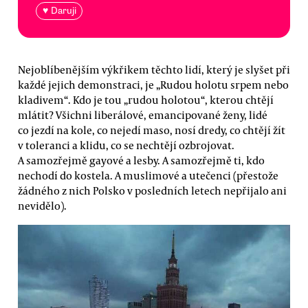
♥ Daruji
Nejoblíbenějším výkřikem těchto lidí, který je slyšet při
každé jejich demonstraci, je „Rudou holotu srpem nebo
kladivem“. Kdo je tou „rudou holotou“, kterou chtějí
mlátit? Všichni liberálové, emancipované ženy, lidé
co jezdí na kole, co nejedí maso, nosí dredy, co chtějí žít
v toleranci a klidu, co se nechtějí ozbrojovat.
A samozřejmě gayové a lesby. A samozřejmě ti, kdo
nechodí do kostela. A muslimové a utečenci (přestože
žádného z nich Polsko v posledních letech nepřijalo ani
nevidělo).