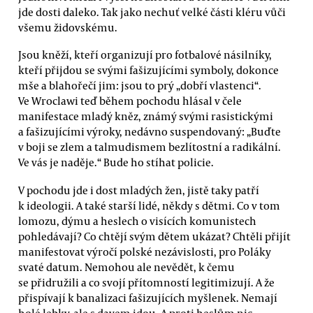
jde dosti daleko. Tak jako nechuť velké části kléru vůči
všemu židovskému.
Jsou kněží, kteří organizují pro fotbalové násilníky,
kteří přijdou se svými fašizujícími symboly, dokonce
mše a blahořečí jim: jsou to prý „dobří vlastenci“.
Ve Wroclawi teď během pochodu hlásal v čele
manifestace mladý kněz, známý svými rasistickými
a fašizujícími výroky, nedávno suspendovaný: „Buďte
v boji se zlem a talmudismem bezlítostní a radikální.
Ve vás je naděje.“ Bude ho stíhat policie.
V pochodu jde i dost mladých žen, jistě taky patří
k ideologii. A také starší lidé, někdy s dětmi. Co v tom
lomozu, dýmu a heslech o visících komunistech
pohledávají? Co chtějí svým dětem ukázat? Chtěli přijít
manifestovat výročí polské nezávislosti, pro Poláky
svaté datum. Nemohou ale nevědět, k čemu
se přidružili a co svojí přítomností legitimizují. A že
přispívají k banalizaci fašizujících myšlenek. Nemají
holé lebky, ale s davem jdou. A proti heslům nic