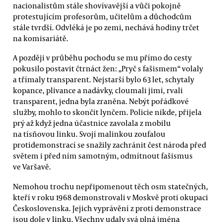
nacionalistům stále shovívavější a vůči pokojně
protestujícím profesorům, učitelům a důchodcům
stále tvrdší. Odvléká je po zemi, nechává hodiny trčet
na komisariátě.
A později v průběhu pochodu se mu přímo do cesty
pokusilo postavit čtrnáct žen: „Pryč s fašismem“ volaly
a třímaly transparent. Nejstarší bylo 63 let, schytaly
kopance, plivance a nadávky, cloumali jimi, rvali
transparent, jedna byla zraněna. Nebýt pořádkové
služby, mohlo to skončit lynčem. Policie nikde, přijela
prý až když jedna účastnice zavolala z mobilu
na tísňovou linku. Svojí malinkou zoufalou
protidemonstrací se snažily zachránit čest národa před
světem i před ním samotným, odmítnout fašismus
ve Varšavě.
Nemohou trochu nepřipomenout těch osm statečných,
kteří v roku 1968 demonstrovali v Moskvě proti okupaci
Československa. Jejich vyprávění z proti demonstrace
jsou dole v linku. Všechny udaly svá plná jména