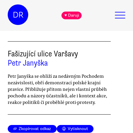
DR
♥ Daruji
Fašizující ulice Varšavy
Petr Janyška
Petr Janyška se ohlíží za nedávným Pochodem
nezávislosti, obří demonstrací polské krajní
pravice. Přibližuje přitom nejen vlastní průběh
pochodu a názory účastníků, ale i kontext akce,
reakce politiků či proběhlé proti-protesty.
Zkopírovat odkaz
Vytisknout