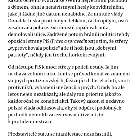
Každoročně ho využívá ke svému největšímu pochodu
s dýmem, ohni a nenávistnými hesly ke zviditelnění,
jaké jí žádné jiné datum nenabídne. Za minulé vlády
Donalda Tuska proti holým lebkám, často opilým, ostře
zasahovala policie. Extrémisté zapalovali auta,
demolovali ulice. Zadržené potom bránili politici tehdy
opoziční strany PiS (
Právo a spravedlnost
) s tím, že střety
„vyprovokovala policie“ a že ti hoši jsou „dobrými
patrioty“, někdy jen trochu horkokrevnými.
Od nástupu PiS k moci střety s policií ustaly. Ta jim
nechává volnou ruku. Loni se průvod konal ve znamení
stejných protižidovských, fašizujících hesel o bití, smrti
protivníků, vyhánění utečenců a jiných. Úřady ho ale
letos nejen nezakázaly, ale daly mu prioritu jakožto
každoročně se konající akci. Takový zákon si nedávno
polská vláda odhlasovala, aby si odpůrci podobných
pochodů nemohli zarezervovat dříve místo
k protidemonstraci.
Představitelé státu se manifestace nezúčastnili,