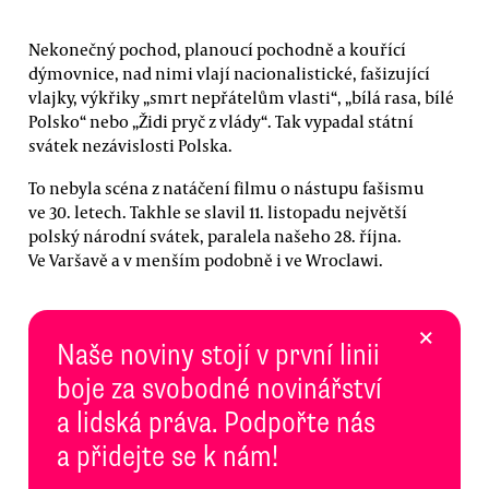
Nekonečný pochod, planoucí pochodně a kouřící
dýmovnice, nad nimi vlají nacionalistické, fašizující
vlajky, výkřiky „smrt nepřátelům vlasti“, „bílá rasa, bílé
Polsko“ nebo „Židi pryč z vlády“. Tak vypadal státní
svátek nezávislosti Polska.
To nebyla scéna z natáčení filmu o nástupu fašismu
ve 30. letech. Takhle se slavil 11. listopadu největší
polský národní svátek, paralela našeho 28. října.
Ve Varšavě a v menším podobně i ve Wroclawi.
×
Naše noviny stojí v první linii
boje za svobodné novinářství
a lidská práva. Podpořte nás
a přidejte se k nám!