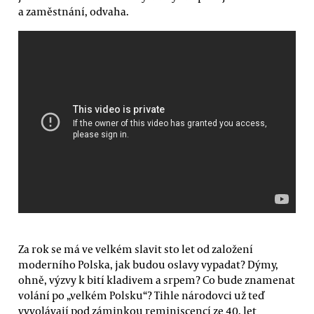
a zaměstnání, odvaha.
Za rok se má ve velkém slavit sto let od založení
moderního Polska, jak budou oslavy vypadat? Dýmy,
ohně, výzvy k bití kladivem a srpem? Co bude znamenat
volání po „velkém Polsku“? Tihle národovci už teď
vyvolávají pod záminkou reminiscencí ze 40. let