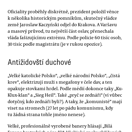
Oficiality proběhly diskrétně, prezident položil věnce
k několika historickým pomníkům, skutečný vládce
země Jaroslaw Kaczyński odjel do Krakova. A Varšavu
a masový průvod, tu největší část oslav, přenechala
vláda fašizujícímu extrému. Podle policie 60 tisíc osob,
30 tisíc podle magistrátu (je v rukou opozice).
Antižidovští duchové
„Velké katolické Polsko“, „velké národní Polsko“, „čistá
krev“, elektrizují muži s megafony v čele dav, a ten
opakuje stovkami hrdel. Podle médií dokonce taky „Ku-
Klux-klan“ a „Sieg Heil“. Také „pryč se zednáři“ (ví vůbec
dotyčný, kdo zednáři byli?). A taky, že „komunisté“ mají
viset na stromech (27 let po pádu komunismu, kdy
tu žádná strana tohle jméno nenese).
Velké, profesionálně vyrobené banery hlásají „Bílá