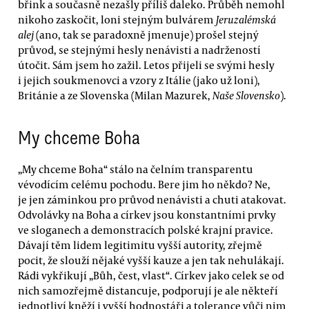
břink a současně nezašly příliš daleko. Průběh nemohl
nikoho zaskočit, loni stejným bulvárem
Jeruzalémská
alej
(ano, tak se paradoxně jmenuje) prošel stejný
průvod, se stejnými hesly nenávisti a nadržeností
útočit. Sám jsem ho zažil. Letos přijeli se svými hesly
i jejich soukmenovci a vzory z Itálie (jako už loni),
Británie a ze Slovenska (Milan Mazurek,
Naše Slovensko
).
My chceme Boha
„My chceme Boha“ stálo na čelním transparentu
vévodícím celému pochodu. Bere jim ho někdo? Ne,
je jen záminkou pro průvod nenávisti a chuti atakovat.
Odvolávky na Boha a církev jsou konstantními prvky
ve sloganech a demonstracích polské krajní pravice.
Dávají těm lidem legitimitu vyšší autority, zřejmě
pocit, že slouží nějaké vyšší kauze a jen tak nehulákají.
Rádi vykřikují „Bůh, čest, vlast“. Církev jako celek se od
nich samozřejmě distancuje, podporují je ale někteří
jednotliví kněží i vyšší hodnostáři a tolerance vůči nim