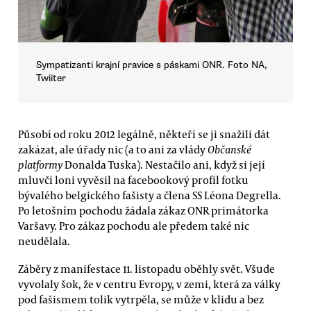
Sympatizanti krajní pravice s páskami ONR. Foto NA,
Twiiter
Působí od roku 2012 legálně, někteří se ji snažili dát
zakázat, ale úřady nic (a to ani za vlády
Občanské
platformy
Donalda Tuska). Nestačilo ani, když si její
mluvčí loni vyvěsil na facebookový profil fotku
bývalého belgického fašisty a člena SS Léona Degrella.
Po letošním pochodu žádala zákaz ONR primátorka
Varšavy. Pro zákaz pochodu ale předem také nic
neudělala.
Záběry z manifestace 11. listopadu oběhly svět. Všude
vyvolaly šok, že v centru Evropy, v zemi, která za války
pod fašismem tolik vytrpěla, se může v klidu a bez