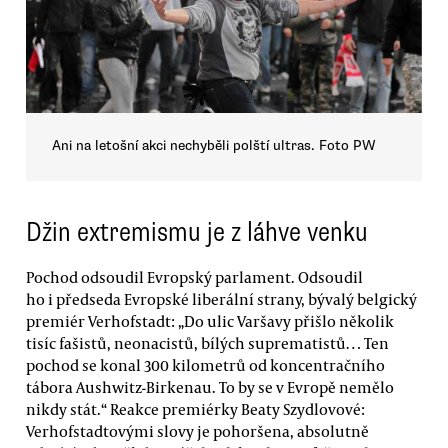
Ani na letošní akci nechyběli polští ultras. Foto PW
Džin extremismu je z láhve venku
Pochod odsoudil Evropský parlament. Odsoudil
ho i předseda Evropské liberální strany, bývalý belgický
premiér Verhofstadt: „Do ulic Varšavy přišlo několik
tisíc fašistů, neonacistů, bílých suprematistů… Ten
pochod se konal 300 kilometrů od koncentračního
tábora Aushwitz-Birkenau. To by se v Evropě nemělo
nikdy stát.“ Reakce premiérky Beaty Szydlovové:
Verhofstadtovými slovy je pohoršena, absolutně