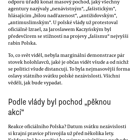
odporu úřadů konat masový pochod, jaký všechny
agentury nazývaly „nenávistným“, „fašistickým“,
hlásajícím „bílou nadřazenost“, „antižidovským“,
„antimuslimským“. U polské vlády už protestoval
oficiálně Izrael, za Jaroslawem Kaczyńským byl
předevčírem se stížností na projevy „fašismu“ nejvyšší
rabín Polska.
To, co svět viděl, nebyla marginální demonstrace pár
stovek holohlavců, jaké je občas vidět všude a od nichž
se politici všude distancují. To byla nejmasovější forma
oslavy státního svátku polské nezávislosti. Všichni
věděli, jak bude vypadat.
Podle vlády byl pochod „pěknou
akcí“
Reakce oficiálního Polska? Datum svátku nezávislosti
si krajní pravice přisvojila už před několika lety.