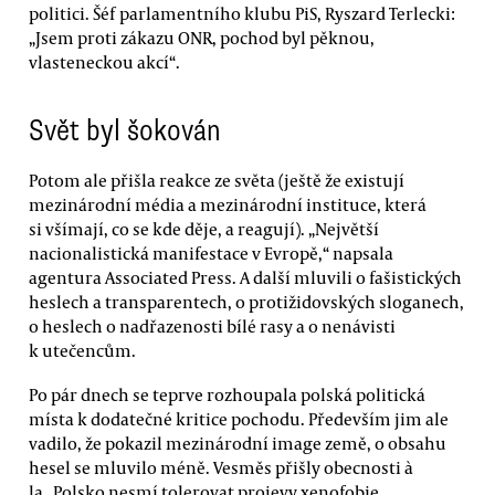
politici. Šéf parlamentního klubu PiS, Ryszard Terlecki:
„Jsem proti zákazu ONR, pochod byl pěknou,
vlasteneckou akcí“.
Svět byl šokován
Potom ale přišla reakce ze světa (ještě že existují
mezinárodní média a mezinárodní instituce, která
si všímají, co se kde děje, a reagují). „Největší
nacionalistická manifestace v Evropě,“ napsala
agentura Associated Press. A další mluvili o fašistických
heslech a transparentech, o protižidovských sloganech,
o heslech o nadřazenosti bílé rasy a o nenávisti
k utečencům.
Po pár dnech se teprve rozhoupala polská politická
místa k dodatečné kritice pochodu. Především jim ale
vadilo, že pokazil mezinárodní image země, o obsahu
hesel se mluvilo méně. Vesměs přišly obecnosti à
la „Polsko nesmí tolerovat projevy xenofobie