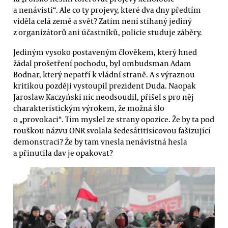
a nenávisti“. Ale co ty projevy, které dva dny předtím
viděla celá země a svět? Zatím není stíhaný jediný
z organizátorů ani účastníků, policie studuje záběry.
Jediným vysoko postaveným člověkem, který hned
žádal prošetření pochodu, byl ombudsman Adam
Bodnar, který nepatří k vládní straně. A s výraznou
kritikou později vystoupil prezident Duda. Naopak
Jaroslaw Kaczyński nic neodsoudil, přišel s pro něj
charakteristickým výrokem, že možná šlo
o „provokaci“. Tím myslel ze strany opozice. Že by ta pod
rouškou názvu ONR svolala šedesátitisícovou fašizující
demonstraci? Že by tam vnesla nenávistná hesla
a přinutila dav je opakovat?