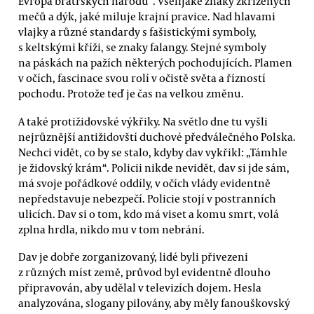
Evropa bratrských národů“. Všelijaké znaky zkřížených
mečů a dýk, jaké miluje krajní pravice. Nad hlavami
vlajky a různé standardy s fašistickými symboly,
s keltskými kříži, se znaky falangy. Stejné symboly
na páskách na pažích některých pochodujících. Plamen
v očích, fascinace svou rolí v očistě světa a řízností
pochodu. Protože teď je čas na velkou změnu.
A také protižidovské výkřiky. Na světlo dne tu vyšli
nejrůznější antižidovští duchové předválečného Polska.
Nechci vidět, co by se stalo, kdyby dav vykřikl: „Támhle
je židovský krám“. Policii nikde nevidět, dav si jde sám,
má svoje pořádkové oddíly, v očích vlády evidentně
nepředstavuje nebezpečí. Policie stojí v postranních
ulicích. Dav si o tom, kdo má viset a komu smrt, volá
zplna hrdla, nikdo mu v tom nebrání.
Dav je dobře zorganizovaný, lidé byli přivezeni
z různých míst země, průvod byl evidentně dlouho
připravován, aby udělal v televizích dojem. Hesla
analyzována, slogany pilovány, aby měly fanouškovský