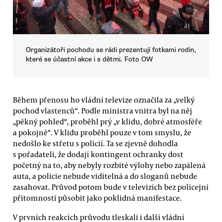
Organizátoři pochodu se rádi prezentují fotkami rodin,
které se účastní akce i s dětmi. Foto OW
Během přenosu ho vládní televize označila za „velký
pochod vlastenců“. Podle ministra vnitra byl na něj
„pěkný pohled“, proběhl prý „v klidu, dobré atmosféře
a pokojně“. V klidu proběhl pouze v tom smyslu, že
nedošlo ke střetu s policií. Ta se zjevně dohodla
s pořadateli, že dodají kontingent ochranky dost
početný na to, aby nebyly rozbité výlohy nebo zapálená
auta, a policie nebude viditelná a do sloganů nebude
zasahovat. Průvod potom bude v televizích bez policejní
přítomnosti působit jako poklidná manifestace.
V prvních reakcích průvodu tleskali i další vládní