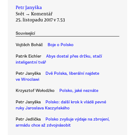
Petr Janyška
Svět
→
Komentář
25. listopadu 2017 v 7.53
Související
Vojtěch Boháč
Boje o Polsko
Patrik Eichler
Abys dostal přes držku, stačí
inteligentní tvář
Petr Janyška
Dvě Polska, liberální najdete
ve Wroclawi
Krzysztof Wołodźko
Polsko, jaké neznáte
Petr Janyška
Polsko: další krok k vládě pevné
ruky Jaroslava Kaczyńského
Petr Jedlička
Polsko zvyšuje výdaje na zbrojení,
armádu chce až zdvojnásobit