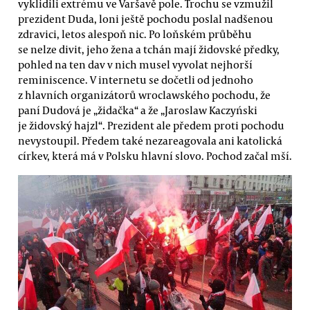
vyklidili extrému ve Varšavě pole. Trochu se vzmužil
prezident Duda, loni ještě pochodu poslal nadšenou
zdravici, letos alespoň nic. Po loňském průběhu
se nelze divit, jeho žena a tchán mají židovské předky,
pohled na ten dav v nich musel vyvolat nejhorší
reminiscence. V internetu se dočetli od jednoho
z hlavních organizátorů wroclawského pochodu, že
paní Dudová je „židačka“ a že „Jaroslaw Kaczyński
je židovský hajzl“. Prezident ale předem proti pochodu
nevystoupil. Předem také nezareagovala ani katolická
církev, která má v Polsku hlavní slovo. Pochod začal mší.