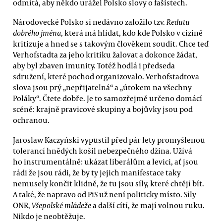
odmítá, aby někdo urážel Polsko slovy o fašistech.
Národovecké Polsko si nedávno založilo tzv.
Redutu
dobrého jména
, která má hlídat, kdo kde Polsko v cizině
kritizuje a hned se s takovým člověkem soudit. Chce teď
Verhofstadta za jeho kritiku žalovat a dokonce žádat,
aby byl zbaven imunity. Totéž hodlá i předseda
sdružení, které pochod organizovalo. Verhofstadtova
slova jsou prý „nepřijatelná“ a „útokem na všechny
Poláky“. Čtete dobře. Je to samozřejmě určeno domácí
scéně: krajně pravicové skupiny a bojůvky jsou pod
ochranou.
Jaroslaw Kaczyński vypustil před pár lety promyšlenou
tolerancí hnědých košil nebezpečného džina. Užívá
ho instrumentálně: ukázat liberálům a levici, ať jsou
rádi že jsou rádi, že by ty jejich manifestace taky
nemusely končit klidně, že tu jsou síly, které chtějí bít.
A také, že napravo od PiS už není politicky místo. Síly
ONR,
Všepolské mládeže
a další cítí, že mají volnou ruku.
Nikdo je neobtěžuje.