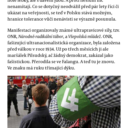
nenamítají. Co se dotyčný neodvážil před pár lety říci či
ukázat na veřejnosti, se teď v Polsku stává možným,
hranice tolerance vůči nenávisti se výrazně posunula.
Manifestaci organizovaly známé ultrapravicové síly, tzv.
ONR,
Národně-radikální tábor
, a
Všepolská mládež
. ONR,
fašizující ultranacionalistická organizace, byla založena
před válkou v roce 1934. Už po třech měsících ji ale
maršálek Pilsudský, ač žádný demokrat, zakázal jako
fašistickou. Přerodila se ve Falangu. A teď tu je znovu.
Ve znaku má ruku třímající dýku.