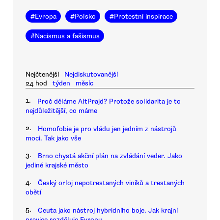
#
Evropa
#
Polsko
#
Protestní inspirace
#
Nacismus a fašismus
Nejčtenější
Nejdiskutovanější
24 hod
týden
měsíc
1.
Proč děláme AltPrajd? Protože solidarita je to
nejdůležitější, co máme
2.
Homofobie je pro vládu jen jedním z nástrojů
moci. Tak jako vše
3.
Brno chystá akční plán na zvládání veder. Jako
jediné krajské město
4.
Český orloj nepotrestaných viníků a trestaných
obětí
5.
Ceuta jako nástroj hybridního boje. Jak krajní
pravice rozděluje Evropu