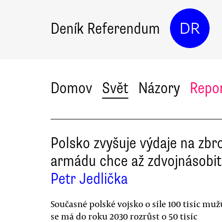
Deník Referendum
DR
Domov
Svět
Názory
Repo
Polsko zvyšuje výdaje na zbro
armádu chce až zdvojnásobit
Petr Jedlička
Současné polské vojsko o síle 100 tisíc muž
se má do roku 2030 rozrůst o 50 tisíc