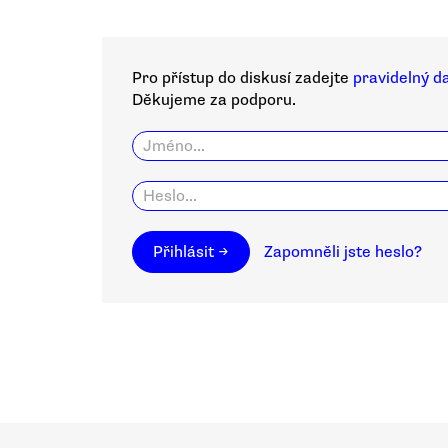
Pro přístup do diskusí zadejte
pravidelný d
Děkujeme za podporu.
Přihlásit →
Zapomněli jste heslo?