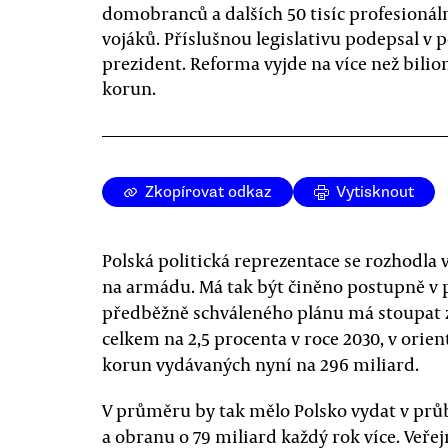
domobranců a dalších 50 tisíc profesionál
vojáků. Příslušnou legislativu podepsal v 
prezident. Reforma vyjde na více než bilio
korun.
Zkopírovat odkaz
Vytisknout
Polská politická reprezentace se rozhodla 
na armádu. Má tak být činěno postupně v pr
předběžně schváleného plánu má stoupat 
celkem na 2,5 procenta v roce 2030, v orie
korun vydávaných nyní na 296 miliard.
V průměru by tak mělo Polsko vydat v průbě
a obranu o 79 miliard každý rok více. Veře