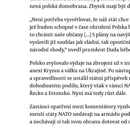
nová polská domobrana. Zbytek mají být da
„Není potřeba vysvětlovat, že náš stát chce m
jež budou schopné v čase ohrožení Polska br
to chránit naše občany (...) S plány na nav
vyslovili již souhlas jak vládní, tak opozičn
národní shody,“ uvedl prezident Duda bě
Polsko zvyšovalo výdaje na zbrojení už v mi
anexi Krymu a válku na Ukrajině. Po nást
a spravedlnosti se ustálil státní příspěve
dohodnutém podílu, který však v rámci NATO
Řecko a Estonsko. Nyní má tedy růst dále.
Zastánci opatření mezi komentátory vyzdv
menší státy NATO nedávají na armádu pod
a nechávají si tak svou obranu dotovat od 