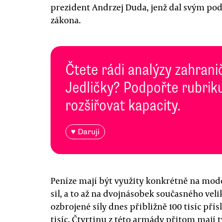
prezident Andrzej Duda, jenž dal svým p
zákona.
Čtete rádi analýzy zahranič
Jedličky? Podpořte rubriku
rozšiřovat kapacity.
♥ Daruji
Peníze mají být využity konkrétně na mode
sil, a to až na dvojnásobek současného velik
ozbrojené síly dnes přibližně 100 tisíc pří
tisíc. Čtvrtinu z této armády přitom mají t