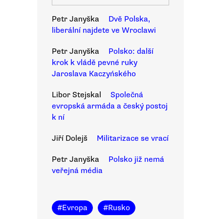
Petr Janyška
Dvě Polska,
liberální najdete ve Wroclawi
Petr Janyška
Polsko: další
krok k vládě pevné ruky
Jaroslava Kaczyńského
Libor Stejskal
Společná
evropská armáda a český postoj
k ní
Jiří Dolejš
Militarizace se vrací
Petr Janyška
Polsko již nemá
veřejná média
#
Evropa
#
Rusko