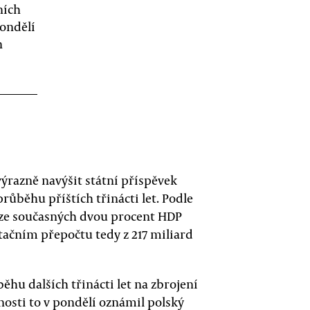
ních
pondělí
n
výrazně navýšit státní příspěvek
ůběhu příštích třinácti let. Podle
ze současných dvou procent HDP
ntačním přepočtu tedy z 217 miliard
hu dalších třinácti let na zbrojení
jnosti to v pondělí oznámil polský