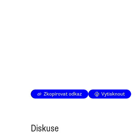
Zkopírovat odkaz
Vytisknout
Diskuse