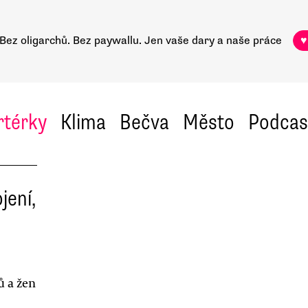
Bez oligarchů. Bez paywallu.
Jen vaše dary a naše práce
♥
rtérky
Klima
Bečva
Město
Podcas
jení,
ů a žen