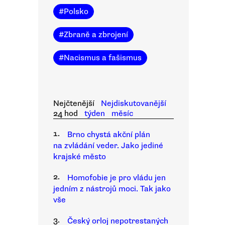
#
Polsko
#
Zbraně a zbrojení
#
Nacismus a fašismus
Nejčtenější
Nejdiskutovanější
24 hod
týden
měsíc
1.
Brno chystá akční plán
na zvládání veder. Jako jediné
krajské město
2.
Homofobie je pro vládu jen
jedním z nástrojů moci. Tak jako
vše
3.
Český orloj nepotrestaných