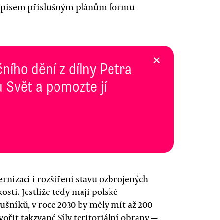
odpisem příslušným plánům formu
×
ního dění z dílny Petra
 Svět a pomozte jí
rnizaci i rozšíření stavu ozbrojených
osti. Jestliže tedy mají polské
slušníků, v roce 2030 by měly mít až 200
vořit takzvané Síly teritoriální obrany —