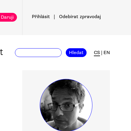
Přihlásit
|
Odebírat
zpravodaj
 Daruji
t
Hledat
CS
|
EN