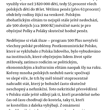
využily více než 3 820 000 dětí, tedy 55 procent všech
polských dětí do 18 let. Většinu peněz (přes 63 procent)
obdržely rodiny žijící na venkově. Polským
zbohatlickým elitám to nejspíš stále ještě nedochází,
ale 500 zlotých (cca 3000 Kč) měsíčně navíc je pro
obyčejné Polky a Poláky skutečně hodně peněz.
Nedělejme si však iluze — program 500 Plus nevyřeší
všechny polské problémy. Postkomunistické Polsko,
které se vyklubalo z Polska lidového, bylo vybudováno
na institucích, které obyčejným lidem život spíše
ztěžovaly, zatímco rodícím se politickým,
ekonomickým a kulturním elitám naopak šly na ruku.
Kořeny mnoha polských neduhů navíc spočívají
ve slepé víře, že trh by měl téměř stoprocentně
nahradit stát, který je bohužel často skutečně
neschopný a nefunkční. Toto nekritické přesvědčení
v Polsku stále ještě sdílejí jak ti, kteří pravidelně nebo
čas od času chodívají do kostela, taky ti, kteří
se kostelům z daleka vyhýbají. Z omámení