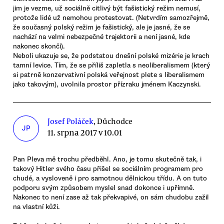
jim je vezme, už sociálně citlivý být fašistický režim nemusí,
protože lidé už nemohou protestovat. (Netvrdím samozřejmě,
že současný polský režim je fašistický, ale je jasné, že se
nachází na velmi nebezpečné trajektorii a není jasné, kde
nakonec skončí).
Neboli ukazuje se, že podstatou dnešní polské mizérie je krach
tamní levice. Tím, že se příliš zapletla s neoliberalismem (který
si patrně konzervativní polská veřejnost plete s liberalismem
jako takovým), uvolnila prostor přízraku jménem Kaczynski.
Josef Poláček
, Důchodce
JP
11. srpna 2017 v 10.01
Pan Pleva mě trochu předběhl. Ano, je tomu skutečně tak, i
takový Hitler svého času přišel se sociálním programem pro
chudé, a vysloveně i pro samotnou dělnickou třídu. A on tuto
podporu svým způsobem myslel snad dokonce i upřímně.
Nakonec to není zase až tak překvapivé, on sám chudobu zažil
na vlastní kůži.