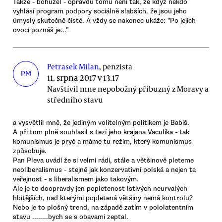
Takže - bohužel - opravdu tomu není tak, že když někdo
vyhlásí program podpory sociálně slabších, že jsou jeho
úmysly skutečně čisté. A vždy se nakonec ukáže: "Po jejich
ovoci poznáš je..."
Petrasek Milan
, penzista
PM
11. srpna 2017 v 13.17
Navštívil mne nepobožný příbuzný z Moravy a
středního stavu
a vysvětlil mně, že jediným volitelným politikem je Babiš.
A při tom plně souhlasil s tezí jeho krajana Vaculíka - tak
komunismus je pryč a máme tu režim, který komunismus
způsobuje.
Pan Pleva uvádí že si velmi rádi, stále a většinově pleteme
neoliberalismus - stejně jak konzervativní polská a nejen ta
veřejnost - s liberalismem jako takovým.
Ale je to doopravdy jen popletenost lstivých neurvalých
hbitějších, nad kterými popletená většiny nemá kontrolu?
Nebo je to plošný trend, na západě zatím v pololatentním
stavu ........bych se s obavami zeptal.