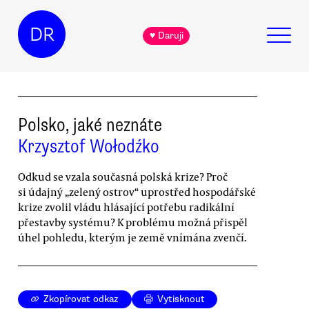
DR
♥ Daruji
Polsko, jaké neznáte
Krzysztof Wołodźko
Odkud se vzala současná polská krize? Proč
si údajný „zelený ostrov“ uprostřed hospodářské
krize zvolil vládu hlásající potřebu radikální
přestavby systému? K problému možná přispěl
úhel pohledu, kterým je země vnímána zvenčí.
Zkopírovat odkaz
Vytisknout