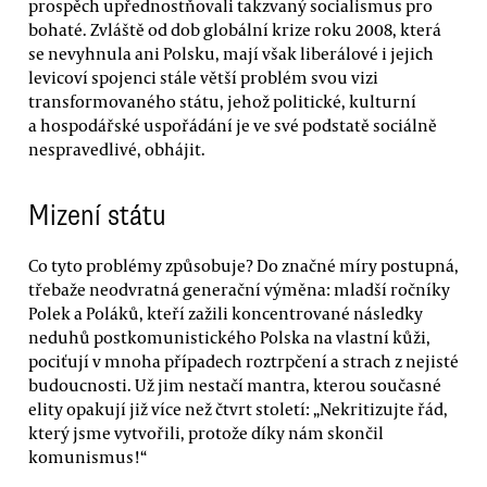
prospěch upřednostňovali takzvaný socialismus pro
bohaté. Zvláště od dob globální krize roku 2008, která
se nevyhnula ani Polsku, mají však liberálové i jejich
levicoví spojenci stále větší problém svou vizi
transformovaného státu, jehož politické, kulturní
a hospodářské uspořádání je ve své podstatě sociálně
nespravedlivé, obhájit.
Mizení státu
Co tyto problémy způsobuje? Do značné míry postupná,
třebaže neodvratná generační výměna: mladší ročníky
Polek a Poláků, kteří zažili koncentrované následky
neduhů postkomunistického Polska na vlastní kůži,
pociťují v mnoha případech roztrpčení a strach z nejisté
budoucnosti. Už jim nestačí mantra, kterou současné
elity opakují již více než čtvrt století: „Nekritizujte řád,
který jsme vytvořili, protože díky nám skončil
komunismus!“