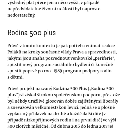
výsledný plat přece jen o něco vyšší, v případě
nepředvídatelné životní události byl naprosto
nedostatečný.
Rodina 500 plus
Právě v tomto kontextu je pak potřeba vnímat reakce
Poláků na kroky současné vlády Práva a spravedlnosti,
jakými jsou snaha pozvednout venkovské „periferie“,
spustit nový program sociálního bydlení či konečně —
spustit poprvé po roce 1989 program podpory rodin
s dětmi.
Právě projekt nazvaný Rodzina 500 Plus („Rodina 500
plus“) si získal širokou společenskou podporu, přestože
byl někdy urážlivě glosován dobře zajištěnými liberály
a znevažován velkoměstskou levicí. Jedná se o plošně
vyplácený přídavek na druhé a každé další dítě (v
případě nízkopříjmových rodin i na první dítě) ve výši
500 zlotých měsíčně. Od dubna 2016 do ledna 2017 jej