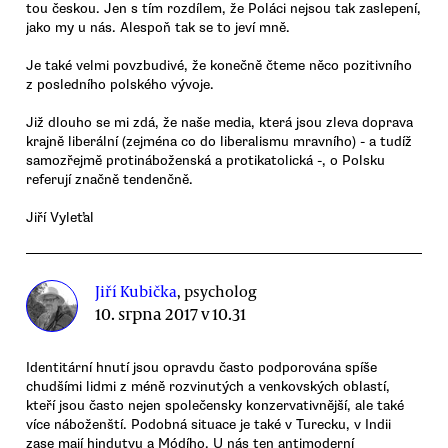
tou českou. Jen s tím rozdílem, že Poláci nejsou tak zaslepení,
jako my u nás. Alespoň tak se to jeví mně.
Je také velmi povzbudivé, že konečně čteme něco pozitivního
z posledního polského vývoje.
Již dlouho se mi zdá, že naše media, která jsou zleva doprava
krajně liberální (zejména co do liberalismu mravního) - a tudíž
samozřejmě protináboženská a protikatolická -, o Polsku
referují značně tendenčně.
Jiří Vyleťal
Jiří Kubička
, psycholog
10. srpna 2017 v 10.31
Identitární hnutí jsou opravdu často podporována spíše
chudšími lidmi z méně rozvinutých a venkovských oblastí,
kteří jsou často nejen společensky konzervativnější, ale také
více náboženští. Podobná situace je také v Turecku, v Indii
zase mají hindutvu a Módího. U nás ten antimoderní