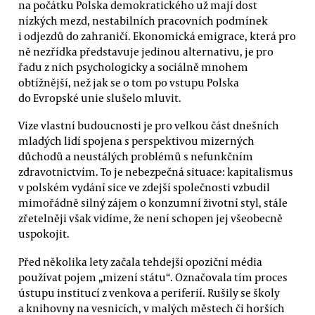
na počátku Polska demokratického už mají dost
nízkých mezd, nestabilních pracovních podmínek
i odjezdů do zahraničí. Ekonomická emigrace, která pro
ně nezřídka představuje jedinou alternativu, je pro
řadu z nich psychologicky a sociálně mnohem
obtížnější, než jak se o tom po vstupu Polska
do Evropské unie slušelo mluvit.
Vize vlastní budoucnosti je pro velkou část dnešních
mladých lidí spojena s perspektivou mizerných
důchodů a neustálých problémů s nefunkčním
zdravotnictvím. To je nebezpečná situace: kapitalismus
v polském vydání sice ve zdejší společnosti vzbudil
mimořádně silný zájem o konzumní životní styl, stále
zřetelněji však vidíme, že není schopen jej všeobecně
uspokojit.
Před několika lety začala tehdejší opoziční média
používat pojem „mizení státu“. Označovala tím proces
ústupu institucí z venkova a periferií. Rušily se školy
a knihovny na vesnicích, v malých městech či horších