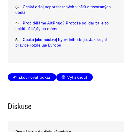
3.
Český orloj nepotrestaných viníků a trestaných
obětí
4.
Proč děláme AltPrajd? Protože solidarita je to
nejdůležitější, co máme
5.
Ceuta jako nástroj hybridního boje. Jak krajní
pravice rozděluje Evropu
Zkopírovat odkaz
Vytisknout
Diskuse
Pro přístup do diskusí zadejte