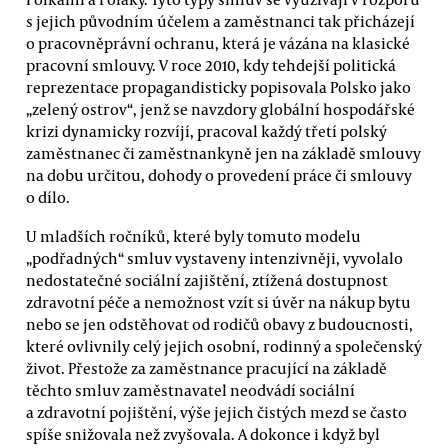
s jejich původním účelem a zaměstnanci tak přicházejí
o pracovněprávní ochranu, která je vázána na klasické
pracovní smlouvy. V roce 2010, kdy tehdejší politická
reprezentace propagandisticky popisovala Polsko jako
„zelený ostrov“, jenž se navzdory globální hospodářské
krizi dynamicky rozvíjí, pracoval každý třetí polský
zaměstnanec či zaměstnankyně jen na základě smlouvy
na dobu určitou, dohody o provedení práce či smlouvy
o dílo.
U mladších ročníků, které byly tomuto modelu
„podřadných“ smluv vystaveny intenzivněji, vyvolalo
nedostatečné sociální zajištění, ztížená dostupnost
zdravotní péče a nemožnost vzít si úvěr na nákup bytu
nebo se jen odstěhovat od rodičů obavy z budoucnosti,
které ovlivnily celý jejich osobní, rodinný a společenský
život. Přestože za zaměstnance pracující na základě
těchto smluv zaměstnavatel neodvádí sociální
a zdravotní pojištění, výše jejich čistých mezd se často
spíše snižovala než zvyšovala. A dokonce i když byl