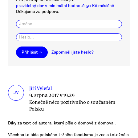
pravidelný dar v minimální hodnotě 50 Kč měsíčně
Děkujeme za podporu.
Přihlásit →
Zapomněli jste heslo?
Jiří Vyleťal
JV
9. srpna 2017 v 19.29
Konečně něco pozitivního o současném
Polsku
Díky za text od autora, který píše o domově z domova .
Všechna ta bída polského tržního fanatismu je zcela totožná s