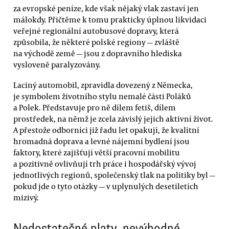
za evropské peníze, kde však nějaký vlak zastaví jen
málokdy. Přičtěme k tomu prakticky úplnou likvidaci
veřejné regionální autobusové dopravy, která
způsobila, že některé polské regiony — zvláště
na východě země — jsou z dopravního hlediska
vysloveně paralyzovány.
Laciný automobil, zpravidla dovezený z Německa,
je symbolem životního stylu nemalé části Poláků
a Polek. Představuje pro ně dílem fetiš, dílem
prostředek, na němž je zcela závislý jejich aktivní život.
A přestože odborníci již řadu let opakují, že kvalitní
hromadná doprava a levné nájemní bydlení jsou
faktory, které zajišťují větší pracovní mobilitu
a pozitivně ovlivňují trh práce i hospodářský vývoj
jednotlivých regionů, společenský tlak na politiky byl —
pokud jde o tyto otázky — v uplynulých desetiletích
mizivý.
Nedostatečné platy, nevýhodné