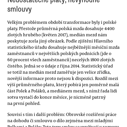
smlouvy
Velkým problémem období transformace byly i polské
platy. Přestože průměrná polská mzda dosahuje 4400
zlotých hrubého (květen 2017), medián mezd nám
poskytuje zcela jiný obrázek. Podle zjištění Hlavního
statistického úřadu dosahuje nejběžnější měsíční mzda
zaměstnanců v největších polských podnicích (jde o
60 procent všech zaměstnanců) necelých 1800 zlotých
čistého. Jedná se o údaje z října 2014. Statistický úřad
se totiž na medián mezd zaměřuje jen velice zřídka,
novější informace proto nejsou k dispozici. Rozdíl mezi
výší průměrného platu, který pobírá jen poměrně malá
část Polek a Poláků, a mediánem mezd, s nímž řada lidí
sotva vystačí do konce měsíce, je nicméně patrný
na první pohled.
Souvisí s tím i další problém: Obrovské rozšíření práce
na dohodu či smlouvu o dílo zejména mezi mladými
Polkami a Poláky. Tyto typy smluv se využívají v rozporu