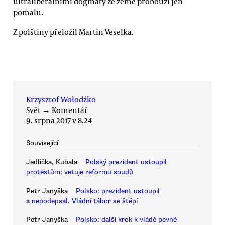
ultraliberálními dogmaty ze země probouzí jen
pomalu.
Z polštiny přeložil Martin Veselka.
Krzysztof Wołodźko
Svět
→
Komentář
9. srpna 2017 v 8.24
Související
Jedlička, Kubala
Polský prezident ustoupil
protestům: vetuje reformu soudů
Petr Janyška
Polsko: prezident ustoupil
a nepodepsal. Vládní tábor se štěpí
Petr Janyška
Polsko: další krok k vládě pevné