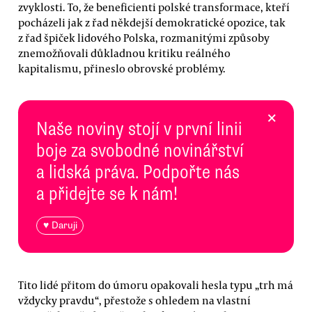
zvyklosti. To, že beneficienti polské transformace, kteří
pocházeli jak z řad někdejší demokratické opozice, tak
z řad špiček lidového Polska, rozmanitými způsoby
znemožňovali důkladnou kritiku reálného
kapitalismu, přineslo obrovské problémy.
×
Naše noviny stojí v první linii
boje za svobodné novinářství
a lidská práva. Podpořte nás
a přidejte se k nám!
♥ Daruji
Tito lidé přitom do úmoru opakovali hesla typu „trh má
vždycky pravdu“, přestože s ohledem na vlastní