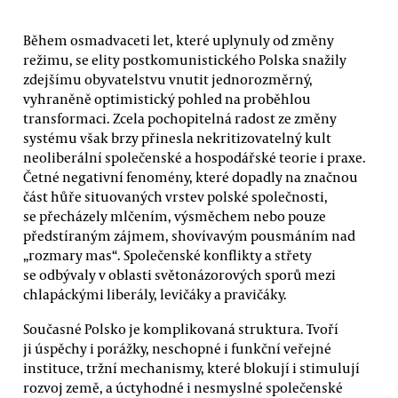
Během osmadvaceti let, které uplynuly od změny
režimu, se elity postkomunistického Polska snažily
zdejšímu obyvatelstvu vnutit jednorozměrný,
vyhraněně optimistický pohled na proběhlou
transformaci. Zcela pochopitelná radost ze změny
systému však brzy přinesla nekritizovatelný kult
neoliberální společenské a hospodářské teorie i praxe.
Četné negativní fenomény, které dopadly na značnou
část hůře situovaných vrstev polské společnosti,
se přecházely mlčením, výsměchem nebo pouze
předstíraným zájmem, shovívavým pousmáním nad
„rozmary mas“. Společenské konflikty a střety
se odbývaly v oblasti světonázorových sporů mezi
chlapáckými liberály, levičáky a pravičáky.
Současné Polsko je komplikovaná struktura. Tvoří
ji úspěchy i porážky, neschopné i funkční veřejné
instituce, tržní mechanismy, které blokují i stimulují
rozvoj země, a úctyhodné i nesmyslné společenské