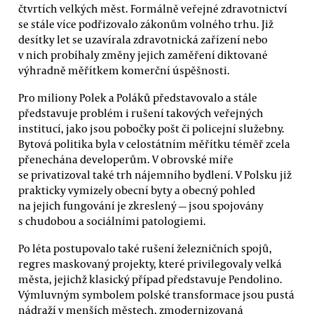
čtvrtích velkých měst. Formálně veřejné zdravotnictví
se stále více podřizovalo zákonům volného trhu. Již
desítky let se uzavírala zdravotnická zařízení nebo
v nich probíhaly změny jejich zaměření diktované
výhradně měřítkem komerční úspěšnosti.
Pro miliony Polek a Poláků představovalo a stále
představuje problém i rušení takových veřejných
institucí, jako jsou pobočky pošt či policejní služebny.
Bytová politika byla v celostátním měřítku téměř zcela
přenechána developerům. V obrovské míře
se privatizoval také trh nájemního bydlení. V Polsku již
prakticky vymizely obecní byty a obecný pohled
na jejich fungování je zkreslený — jsou spojovány
s chudobou a sociálními patologiemi.
Po léta postupovalo také rušení železničních spojů,
regres maskovaný projekty, které privilegovaly velká
města, jejichž klasický případ představuje Pendolino.
Výmluvným symbolem polské transformace jsou pustá
nádraží v menších městech, zmodernizovaná