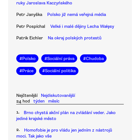
ruky Jaroslava Kaczyńského
Petr Janyška
Polsko již nemá veřejná média
Petr Pospíchal
Velké i malé dějiny Lecha Wałęsy
Patrik Eichler
Na okraj polských protestů
#
Polsko
#
Sociální práva
#
Chudoba
#
Práce
#
Sociální politika
Nejčtenější
Nejdiskutovanější
24 hod
týden
měsíc
1.
Brno chystá akční plán na zvládání veder. Jako
jediné krajské město
2.
Homofobie je pro vládu jen jedním z nástrojů
moci. Tak jako vše