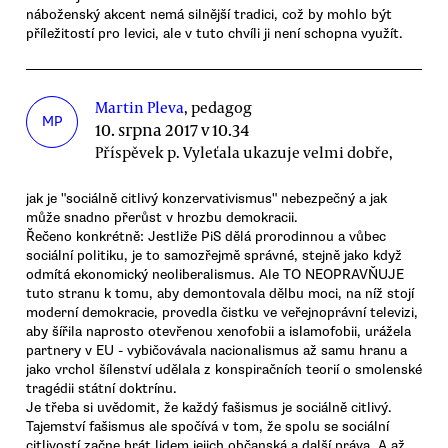
náboženský akcent nemá silnější tradici, což by mohlo být
příležitostí pro levici, ale v tuto chvíli ji není schopna využít.
Martin Pleva
, pedagog
MP
10. srpna 2017 v 10.34
Příspěvek p. Vyleťala ukazuje velmi dobře,
jak je "sociálně citlivý konzervativismus" nebezpečný a jak
může snadno přerůst v hrozbu demokracii.
Řečeno konkrétně: Jestliže PiS dělá prorodinnou a vůbec
sociální politiku, je to samozřejmě správné, stejně jako když
odmítá ekonomický neoliberalismus. Ale TO NEOPRAVŇUJE
tuto stranu k tomu, aby demontovala dělbu moci, na níž stojí
moderní demokracie, provedla čistku ve veřejnoprávní televizi,
aby šířila naprosto otevřenou xenofobii a islamofobii, urážela
partnery v EU - vybičovávala nacionalismus až samu hranu a
jako vrchol šílenství udělala z konspiračních teorií o smolenské
tragédii státní doktrínu.
Je třeba si uvědomit, že každý fašismus je sociálně citlivý.
Tajemství fašismus ale spočívá v tom, že spolu se sociální
citlivostí začne brát lidem jejich občanská a další práva. A až