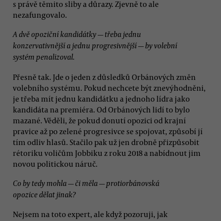
s právě těmito sliby a důrazy. Zjevně to ale
nezafungovalo.
A dvě opoziční kandidátky — třeba jednu
konzervativnější a jednu progresivnější — by volební
systém penalizoval.
Přesně tak. Jde o jeden z důsledků Orbánových změn
volebního systému. Pokud nechcete být znevýhodněni,
je třeba mít jednu kandidátku a jednoho lídra jako
kandidáta na premiéra. Od Orbánových lidí to bylo
mazané. Věděli, že pokud donutí opozici od krajní
pravice až po zelené progresivce se spojovat, způsobí jí
tím odliv hlasů. Stačilo pak už jen drobně přizpůsobit
rétoriku voličům Jobbiku z roku 2018 a nabídnout jim
novou politickou náruč.
Co by tedy mohla — či měla — protiorbánovská
opozice dělat jinak?
Nejsem na toto expert, ale když pozoruji, jak