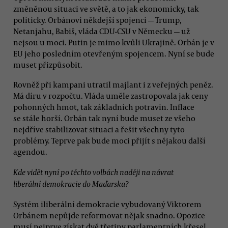
změněnou situaci ve světě, a to jak ekonomicky, tak
politicky. Orbánovi někdejší spojenci — Trump,
Netanjahu, Babiš, vláda CDU-CSU v Německu — už
nejsou u moci. Putin je mimo kvůli Ukrajině. Orbán je v
EU jeho posledním otevřeným spojencem. Nyní se bude
muset přizpůsobit.
Rovněž při kampani utratil majlant i z veřejných peněz.
Má díru v rozpočtu. Vláda uměle zastropovala jak ceny
pohonných hmot, tak základních potravin. Inflace
se stále horší. Orbán tak nyní bude muset ze všeho
nejdříve stabilizovat situaci a řešit všechny tyto
problémy. Teprve pak bude moci přijít s nějakou další
agendou.
Kde vidět nyní po těchto volbách naději na návrat
liberální demokracie do Maďarska?
Systém iliberální demokracie vybudovaný Viktorem
Orbánem nepůjde reformovat nějak snadno. Opozice
musí nejprve získat dvě třetiny parlamentních křesel.