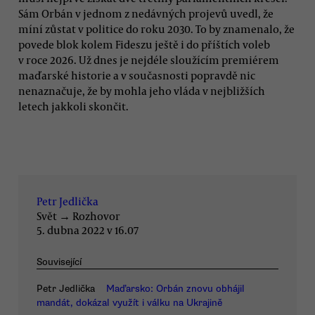
Sám Orbán v jednom z nedávných projevů uvedl, že
míní zůstat v politice do roku 2030. To by znamenalo, že
povede blok kolem Fideszu ještě i do příštích voleb
v roce 2026. Už dnes je nejdéle sloužícím premiérem
maďarské historie a v současnosti popravdě nic
nenaznačuje, že by mohla jeho vláda v nejbližších
letech jakkoli skončit.
Petr Jedlička
Svět
→
Rozhovor
5. dubna 2022 v 16.07
Související
Petr Jedlička
Maďarsko: Orbán znovu obhájil
mandát, dokázal využít i válku na Ukrajině