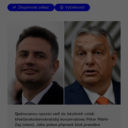
Zkopírovat odkaz
Vytisknout
Sjednocenou opozici vedl do letošních voleb
křesťanskodemokratický konzervativec Péter Márki-
Zay (vlevo). Jeho pokus připravit blok premiéra