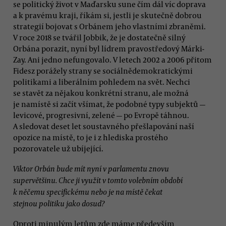
se politický život v Maďarsku sune čím dál víc doprava
a k pravému kraji, říkám si, jestli je skutečně dobrou
strategií bojovat s Orbánem jeho vlastními zbraněmi.
V roce 2018 se tvářil Jobbik, že je dostatečně silný
Orbána porazit, nyní byl lídrem pravostředový Márki-
Zay. Ani jedno nefungovalo. V letech 2002 a 2006 přitom
Fidesz porážely strany se sociálnědemokratickými
politikami a liberálním pohledem na svět. Nechci
se stavět za nějakou konkrétní stranu, ale možná
je namístě si začít všímat, že podobné typy subjektů —
levicové, progresivní, zelené — po Evropě táhnou.
A sledovat deset let soustavného přešlapování naší
opozice na místě, to je i z hlediska prostého
pozorovatele už ubíjející.
Viktor Orbán bude mít nyní v parlamentu znovu
supervětšinu. Chce ji využít v tomto volebním období
k něčemu specifickému nebo je na místě čekat
stejnou politiku jako dosud?
Oproti minulým letům zde máme především