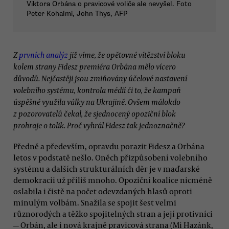
Viktora Orbána o pravicové voliče ale nevyšel. Foto
Peter Kohalmi, John Thys, AFP
Z
prvních analýz
již víme, že opětovné vítězství bloku
kolem strany Fidesz premiéra Orbána mělo vícero
důvodů. Nejčastěji jsou zmiňovány účelové nastavení
volebního systému, kontrola médií či to, že kampaň
úspěšné využila války na Ukrajině. Ovšem málokdo
z pozorovatelů čekal, že sjednocený opoziční blok
prohraje o tolik. Proč vyhrál Fidesz tak jednoznačně?
Předně a především, opravdu porazit Fidesz a Orbána
letos v podstatě nešlo. Oněch přizpůsobení volebního
systému a dalších strukturálních děr je v maďarské
demokracii už příliš mnoho. Opoziční koalice nicméně
oslabila i čistě na počet odevzdaných hlasů oproti
minulým volbám. Snažila se spojit šest velmi
různorodých a těžko spojitelných stran a její protivníci
— Orbán, ale i nová krajně pravicová strana (Mi Hazánk,