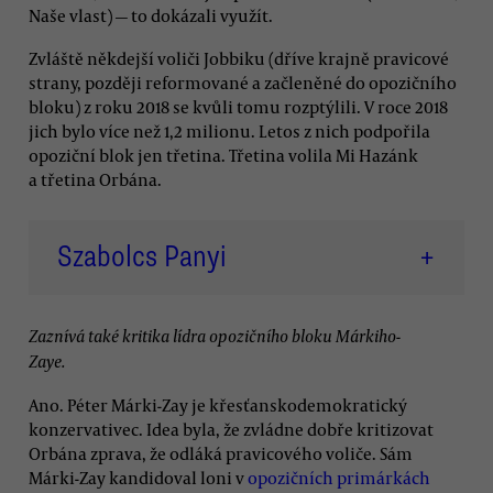
Naše vlast) — to dokázali využít.
Zvláště někdejší voliči Jobbiku (dříve krajně pravicové
strany, později reformované a začleněné do opozičního
bloku) z roku 2018 se kvůli tomu rozptýlili. V roce 2018
jich bylo více než 1,2 milionu. Letos z nich podpořila
opoziční blok jen třetina. Třetina volila Mi Hazánk
a třetina Orbána.
Szabolcs Panyi
+
Zaznívá také kritika lídra opozičního bloku Márkiho-
Zaye.
Ano. Péter Márki-Zay je křesťanskodemokratický
konzervativec. Idea byla, že zvládne dobře kritizovat
Orbána zprava, že odláká pravicového voliče. Sám
Márki-Zay kandidoval loni v
opozičních primárkách