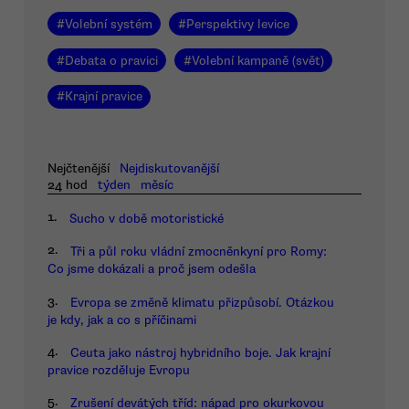
#
Volební systém
#
Perspektivy levice
#
Debata o pravici
#
Volební kampaně (svět)
#
Krajní pravice
Nejčtenější
Nejdiskutovanější
24 hod
týden
měsíc
1.
Sucho v době motoristické
2.
Tři a půl roku vládní zmocněnkyní pro Romy:
Co jsme dokázali a proč jsem odešla
3.
Evropa se změně klimatu přizpůsobí. Otázkou
je kdy, jak a co s příčinami
4.
Ceuta jako nástroj hybridního boje. Jak krajní
pravice rozděluje Evropu
5.
Zrušení devátých tříd: nápad pro okurkovou