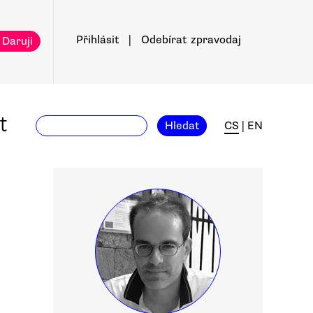
Přihlásit
|
Odebírat
zpravodaj
 Daruji
t
Hledat
CS
|
EN