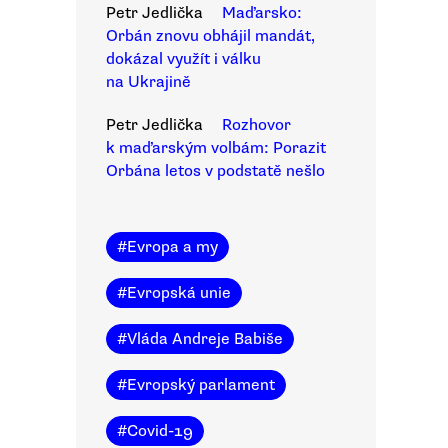
Petr Jedlička
Maďarsko:
Orbán znovu obhájil mandát,
dokázal využít i válku
na Ukrajině
Petr Jedlička
Rozhovor
k maďarským volbám: Porazit
Orbána letos v podstatě nešlo
#
Evropa a my
#
Evropská unie
#
Vláda Andreje Babiše
#
Evropský parlament
#
Covid-19