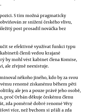
.
u pozici. S tím možná pragmaticky
 obviňován ze snížení českého vlivu,
ůležitý post prosadil nováčka bez
aučit se efektivně využívat funkci typu
 kabinetů členů vedou krajané
rý by mohl vést kabinet člena Komise,
, ale zřejmě neexistuje.
ominoval někoho jiného, kdo by za svou
a svému renomé získanému během pěti
litiky, ale jen a pouze právě jeho osobě,
m, proč Orbán děkuje českému členu
ptát, zda poměrně dobré renomé Věry
ovi více, než bychom si přáli a zda