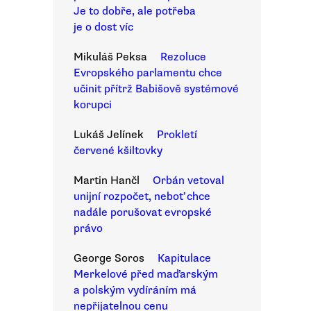
Je to dobře, ale potřeba
je o dost víc
Mikuláš Peksa
Rezoluce
Evropského parlamentu chce
učinit přítrž Babišově systémové
korupci
Lukáš Jelínek
Prokletí
červené kšiltovky
Martin Hančl
Orbán vetoval
unijní rozpočet, neboť chce
nadále porušovat evropské
právo
George Soros
Kapitulace
Merkelové před maďarským
a polským vydíráním má
nepřijatelnou cenu