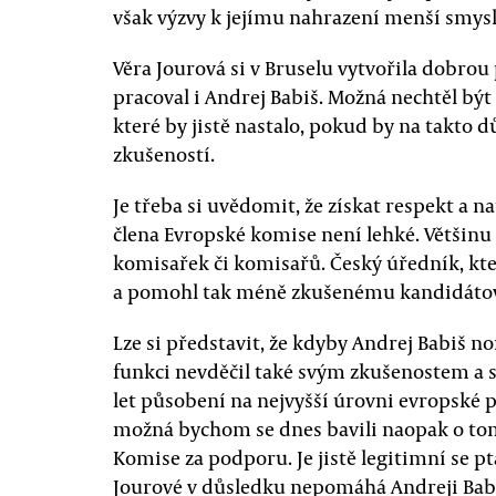
však výzvy k jejímu nahrazení menší smysl
Věra Jourová si v Bruselu vytvořila dobro
pracoval i Andrej Babiš. Možná nechtěl být
které by jistě nastalo, pokud by na takto d
zkušeností.
Je třeba si uvědomit, že získat respekt a n
člena Evropské komise není lehké. Většinu
komisařek či komisařů. Český úředník, kte
a pomohl tak méně zkušenému kandidátovi
Lze si představit, že kdyby Andrej Babiš n
funkci nevděčil také svým zkušenostem 
let působení na nejvyšší úrovni evropské po
možná bychom se dnes bavili naopak o to
Komise za podporu. Je jistě legitimní se 
Jourové v důsledku nepomáhá Andreji Babiš