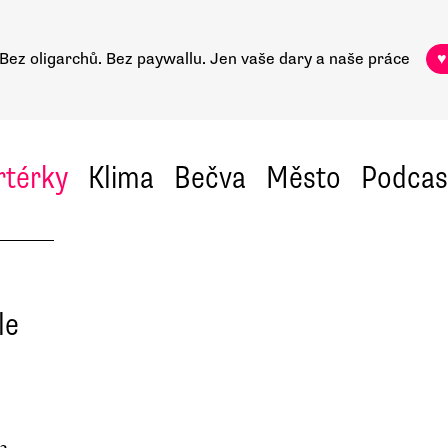
Bez oligarchů. Bez paywallu.
Jen vaše dary a naše práce
♥
rtérky
Klima
Bečva
Město
Podcas
le
a