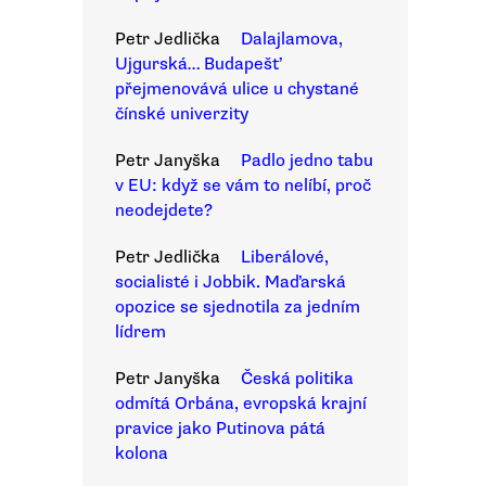
Petr Jedlička
Dalajlamova,
Ujgurská… Budapešť
přejmenovává ulice u chystané
čínské univerzity
Petr Janyška
Padlo jedno tabu
v EU: když se vám to nelíbí, proč
neodejdete?
Petr Jedlička
Liberálové,
socialisté i Jobbik. Maďarská
opozice se sjednotila za jedním
lídrem
Petr Janyška
Česká politika
odmítá Orbána, evropská krajní
pravice jako Putinova pátá
kolona