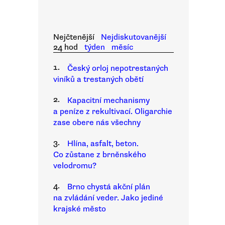
Nejčtenější
Nejdiskutovanější
24 hod
týden
měsíc
1.
Český orloj nepotrestaných
viníků a trestaných obětí
2.
Kapacitní mechanismy
a peníze z rekultivací. Oligarchie
zase obere nás všechny
3.
Hlína, asfalt, beton.
Co zůstane z brněnského
velodromu?
4.
Brno chystá akční plán
na zvládání veder. Jako jediné
krajské město