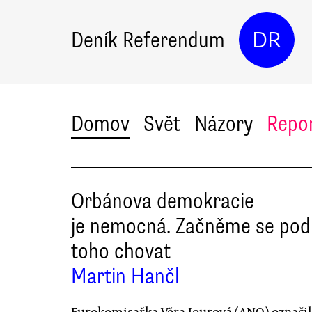
Deník Referendum
DR
Domov
Svět
Názory
Repo
Orbánova demokracie
je nemocná. Začněme se pod
toho chovat
Martin Hančl
Eurokomisařka Věra Jourová (ANO) označil