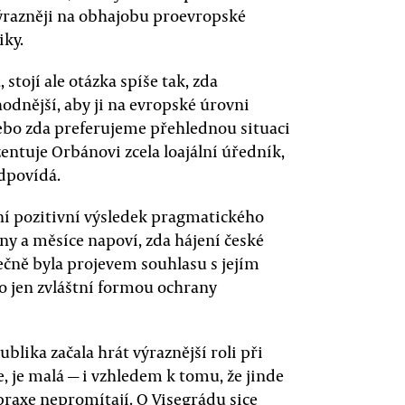
výrazněji na obhajobu proevropské
iky.
stojí ale otázka spíše tak, zda
hodnější, aby ji na evropské úrovni
nebo zda preferujeme přehlednou situaci
ntuje Orbánovi zcela loajální úředník,
dpovídá.
lní pozitivní výsledek pragmatického
ny a měsíce napoví, zda hájení české
ečně byla projevem souhlasu s jejím
 jen zvláštní formou ochrany
lika začala hrát výraznější roli při
 je malá — i vzhledem k tomu, že jinde
 praxe nepromítají. O Visegrádu sice