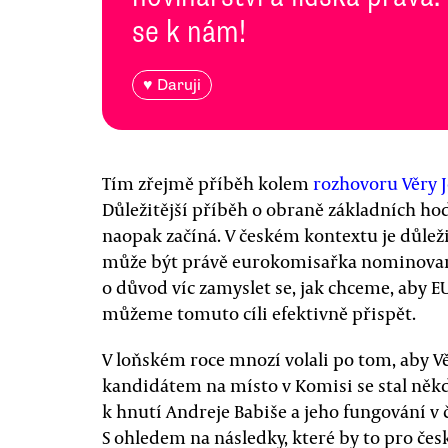
se k nám!
♥ Daruji
Tím zřejmě příběh kolem
rozhovoru Věry J
Důležitější příběh o obraně základních hod
naopak začíná. V českém kontextu je důleži
může být právě eurokomisařka nominovan
o důvod víc zamyslet se, jak chceme, aby E
můžeme tomuto cíli efektivně přispět.
V loňském roce mnozí volali po tom, aby 
kandidátem na místo v Komisi se stal někdo
k hnutí Andreje Babiše a jeho fungování v č
S ohledem na následky, které by to pro če