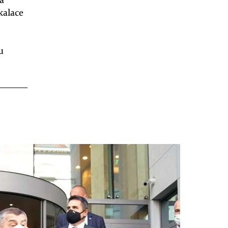
kalace
u