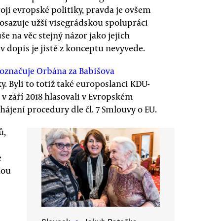
oji evropské politiky, pravda je ovšem
osazuje užší visegrádskou spolupráci
e na věc stejný názor jako jejich
v dopis je jistě z konceptu nevyvede.
 označuje Orbána za Babišova
y. Byli to totiž také europoslanci KDU-
 v září 2018 hlasovali v Evropském
hájení procedury dle čl. 7 Smlouvy o EU.
ů,
e
nou