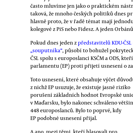
často mluvíme jen jako o praktickém nástr
taková, že mnoho českých politiků dnes pr
hlavně proto, že v řadě témat mají jednoduš
kolegové z PiS nebo Fidesz. A jeden Orbánů
Pokud dnes jeden z
představitelů KDU-ČSL
„souputníka“
, působí to bohužel pokryteck
ČSL spolu s europoslanci KSČM a ODS, kteří
parlamentu (EP) proti přijetí usnesení o za
Toto usnesení, které obsahuje výčet důvod
z nichž EP usuzuje, že existuje jasné riziko
porušení základních hodnot Evropské uni
v Maďarsku, bylo nakonec schváleno větši
448 europoslanců. Bylo to poprvé, kdy
EP podobné usnesení přijal.
A ano, mezi těmi, kteří hlasovali pro