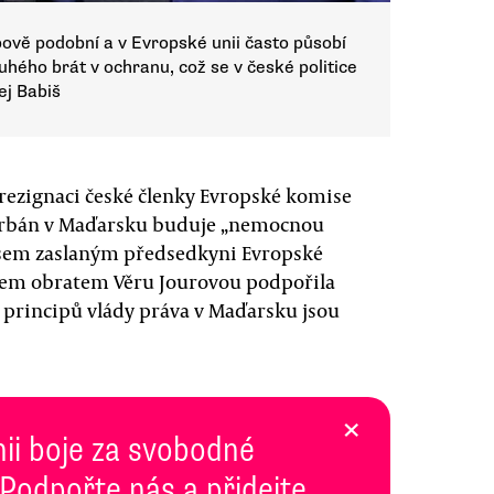
ypově podobní a v Evropské unii často působí
ruhého brát v ochranu, což se v české politice
ej Babiš
ezignaci české členky Evropské komise
e Orbán v Maďarsku buduje „nemocnou
isem zaslaným předsedkyni Evropské
všem obratem Věru Jourovou podpořila
 principů vlády práva v Maďarsku jsou
×
inii boje za svobodné
 Podpořte nás a přidejte