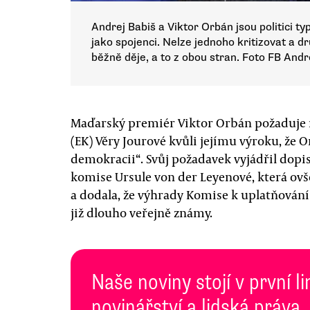
Andrej Babiš a Viktor Orbán jsou politici t
jako spojenci. Nelze jednoho kritizovat a d
běžně děje, a to z obou stran. Foto FB Andr
Maďarský premiér Viktor Orbán požaduje r
(EK) Věry Jourové kvůli jejímu výroku, ž
demokracii“. Svůj požadavek vyjádřil dop
komise Ursule von der Leyenové, která o
a dodala, že výhrady Komise k uplatňování
již dlouho veřejně známy.
Naše noviny stojí v první l
novinářství a lidská práva.