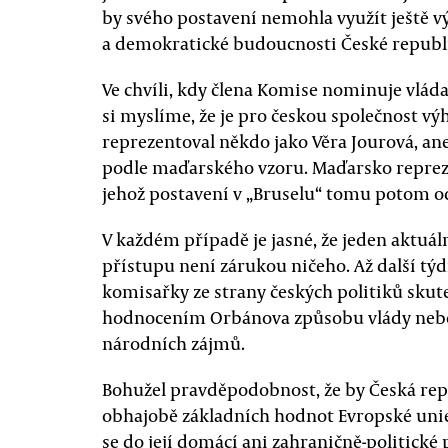
by svého postavení nemohla využít ještě 
a demokratické budoucnosti České republ
Ve chvíli, kdy člena Komise nominuje vláda, 
si myslíme, že je pro českou společnost vý
reprezentoval někdo jako Věra Jourová, a
podle maďarského vzoru. Maďarsko repreze
jehož postavení v „Bruselu“ tomu potom o
V každém případě je jasné, že jeden aktuá
přístupu není zárukou ničeho. Až další týd
komisařky ze strany českých politiků skut
hodnocením Orbánova způsobu vlády nebo
národních zájmů.
Bohužel pravděpodobnost, že by Česká repub
obhajobě základních hodnot Evropské unie,
se do její domácí ani zahraničně-politické