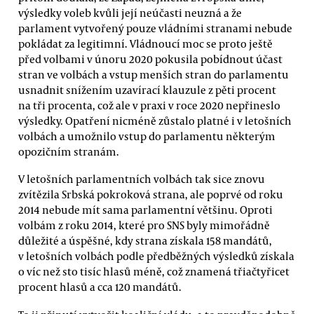
výsledky voleb kvůli její neúčasti neuzná a že
parlament vytvořený pouze vládními stranami nebude
pokládat za legitimní. Vládnoucí moc se proto ještě
před volbami v únoru 2020 pokusila pobídnout účast
stran ve volbách a vstup menších stran do parlamentu
usnadnit snížením uzavírací klauzule z pěti procent
na tři procenta, což ale v praxi v roce 2020 nepřineslo
výsledky. Opatření nicméně zůstalo platné i v letošních
volbách a umožnilo vstup do parlamentu některým
opozičním stranám.
V letošních parlamentních volbách tak sice znovu
zvítězila Srbská pokroková strana, ale poprvé od roku
2014 nebude mít sama parlamentní většinu. Oproti
volbám z roku 2014, které pro SNS byly mimořádně
důležité a úspěšné, kdy strana získala 158 mandátů,
v letošních volbách podle předběžných výsledků získala
o víc než sto tisíc hlasů méně, což znamená třiačtyřicet
procent hlasů a cca 120 mandátů.