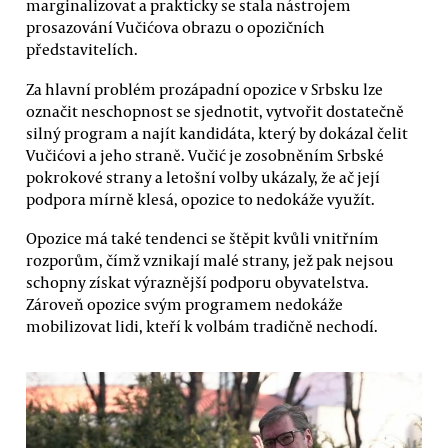
marginalizovat a prakticky se stala nástrojem
prosazování Vučićova obrazu o opozičních
představitelích.
Za hlavní problém prozápadní opozice v Srbsku lze
označit neschopnost se sjednotit, vytvořit dostatečně
silný program a najít kandidáta, který by dokázal čelit
Vučićovi a jeho straně. Vučić je zosobněním Srbské
pokrokové strany a letošní volby ukázaly, že ač její
podpora mírně klesá, opozice to nedokáže využít.
Opozice má také tendenci se štěpit kvůli vnitřním
rozporům, čímž vznikají malé strany, jež pak nejsou
schopny získat výraznější podporu obyvatelstva.
Zároveň opozice svým programem nedokáže
mobilizovat lidi, kteří k volbám tradičně nechodí.