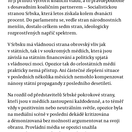
To ji přinutí vytvořit koaliční vládu, a to pravděpodobně
s dosavadním koaličním partnerem — Socialistickou
stranou Srbska, která letos získala kolem dvanácti
procent. Do parlamentu se, vedle stran národnostních
menšin, dostalo celkem sedm stran, ideologicky
rozprostřených napříč spektrem.
V Srbsku má vládnoucí strana obrovský vliv jak
v státních, tak i v soukromých médiích, která jsou
závislá na státním financování a politicky spjatá
s vládnoucí mocí. Opozice tak do celostátních médií
prakticky nemá přístup. Ani částečné zlepšení situace
v posledních několika měsících nemohlo kompenzovat
nánosy státní propagandy z posledního desetiletí.
Na rozdíl od představitelů Srbské pokrokové strany,
kteří jsou v médiích zastoupení každodenně, a to téměř
vždy v pozitivním nebo neutrálním světle, opozice byla
na mediální scéně v poslední dekádě kritizována
a démonizovaná bez možnosti argumentovat na svoji
obranu. Provládní média se opozici snažila