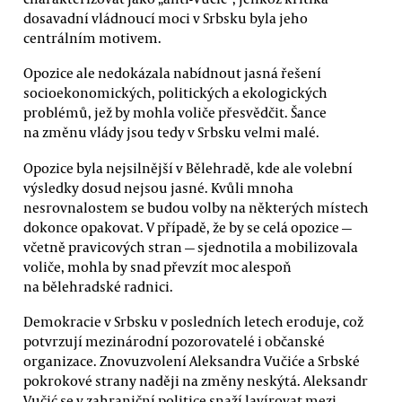
dosavadní vládnoucí moci v Srbsku byla jeho
centrálním motivem.
Opozice ale nedokázala nabídnout jasná řešení
socioekonomických, politických a ekologických
problémů, jež by mohla voliče přesvědčit. Šance
na změnu vlády jsou tedy v Srbsku velmi malé.
Opozice byla nejsilnější v Bělehradě, kde ale volební
výsledky dosud nejsou jasné. Kvůli mnoha
nesrovnalostem se budou volby na některých místech
dokonce opakovat. V případě, že by se celá opozice —
včetně pravicových stran — sjednotila a mobilizovala
voliče, mohla by snad převzít moc alespoň
na bělehradské radnici.
Demokracie v Srbsku v posledních letech eroduje, což
potvrzují mezinárodní pozorovatelé i občanské
organizace. Znovuzvolení Aleksandra Vučiće a Srbské
pokrokové strany naději na změny neskýtá. Aleksandr
Vučić se v zahraniční politice snaží lavírovat mezi