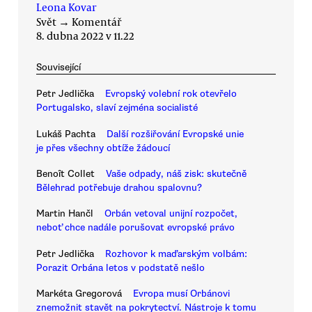
Leona Kovar
Svět
→
Komentář
8. dubna 2022 v 11.22
Související
Petr Jedlička
Evropský volební rok otevřelo
Portugalsko, slaví zejména socialisté
Lukáš Pachta
Další rozšiřování Evropské unie
je přes všechny obtíže žádoucí
Benoît Collet
Vaše odpady, náš zisk: skutečně
Bělehrad potřebuje drahou spalovnu?
Martin Hančl
Orbán vetoval unijní rozpočet,
neboť chce nadále porušovat evropské právo
Petr Jedlička
Rozhovor k maďarským volbám:
Porazit Orbána letos v podstatě nešlo
Markéta Gregorová
Evropa musí Orbánovi
znemožnit stavět na pokrytectví. Nástroje k tomu