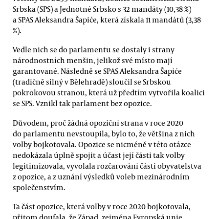
Srbska (SPS) a Jednotné Srbsko s 32 mandáty (10,38 %)
a SPAS Aleksandra Šapiće, která získala 11 mandátů (3,38
%).
Vedle nich se do parlamentu se dostaly i strany
národnostních menšin, jelikož své místo mají
garantované. Následně se SPAS Aleksandra Šapiće
(tradičně silný v Bělehradě) sloučil se Srbskou
pokrokovou stranou, která už předtím vytvořila koalici
se SPS. Vznikl tak parlament bez opozice.
Důvodem, proč žádná opoziční strana v roce 2020
do parlamentu nevstoupila, bylo to, že většina z nich
volby bojkotovala. Opozice se nicméně v této otázce
nedokázala úplně spojit a účast její části tak volby
legitimizovala, vyvolala rozčarování části obyvatelstva
z opozice, a z uznání výsledků voleb mezinárodním
společenstvím.
Ta část opozice, která volby v roce 2020 bojkotovala,
přitom doufala, že Západ, zejména Evropská unie,