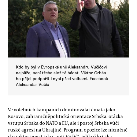
Kdo by byl v Evropské unii Aleksandru Vučićovi
nejblíže, není třeba složitě hádat. Viktor Orbán
ho přijel podpořit i nyní před volbami. Facebook
Aleksandar Vučić
Ve volebních kampaních dominovala témata jako
Kosovo, zahraničněpolitická orientace Srbska, otázka
vstupu Srbska do NATO a EU, ale i postoj Srbska vůči
ruské agresi na Ukrajině. Program opozice lze nicméně
charakterizovat jako „anti-Vučić“, jelikož kritika