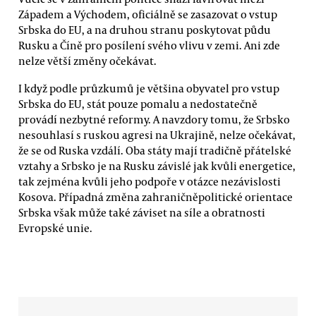
Západem a Východem, oficiálně se zasazovat o vstup
Srbska do EU, a na druhou stranu poskytovat půdu
Rusku a Číně pro posílení svého vlivu v zemi. Ani zde
nelze větší změny očekávat.
I když podle průzkumů je většina obyvatel pro vstup
Srbska do EU, stát pouze pomalu a nedostatečně
provádí nezbytné reformy. A navzdory tomu, že Srbsko
nesouhlasí s ruskou agresi na Ukrajině, nelze očekávat,
že se od Ruska vzdálí. Oba státy mají tradičně přátelské
vztahy a Srbsko je na Rusku závislé jak kvůli energetice,
tak zejména kvůli jeho podpoře v otázce nezávislosti
Kosova. Případná změna zahraničněpolitické orientace
Srbska však může také záviset na síle a obratnosti
Evropské unie.