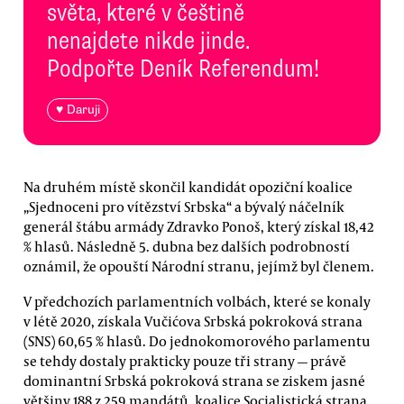
světa, které v češtině
nenajdete nikde jinde.
Podpořte Deník Referendum!
♥ Daruji
Na druhém místě skončil kandidát opoziční koalice
„Sjednoceni pro vítězství Srbska“ a bývalý náčelník
generál štábu armády Zdravko Ponoš, který získal 18,42
% hlasů. Následně 5. dubna bez dalších podrobností
oznámil, že opouští Národní stranu, jejímž byl členem.
V předchozích parlamentních volbách, které se konaly
v létě 2020, získala Vučićova Srbská pokroková strana
(SNS) 60,65 % hlasů. Do jednokomorového parlamentu
se tehdy dostaly prakticky pouze tři strany — právě
dominantní Srbská pokroková strana se ziskem jasné
většiny 188 z 259 mandátů, koalice Socialistická strana