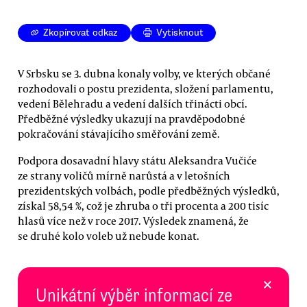
Zkopírovat odkaz
Vytisknout
V Srbsku se 3. dubna konaly volby, ve kterých občané
rozhodovali o postu prezidenta, složení parlamentu,
vedení Bělehradu a vedení dalších třinácti obcí.
Předběžné výsledky ukazují na pravděpodobné
pokračování stávajícího směřování země.
Podpora dosavadní hlavy státu Aleksandra Vučiće
ze strany voličů mírně narůstá a v letošních
prezidentských volbách, podle předběžných výsledků,
získal 58,54 %, což je zhruba o tři procenta a 200 tisíc
hlasů více než v roce 2017. Výsledek znamená, že
se druhé kolo voleb už nebude konat.
×
Unikátní výběr informací ze