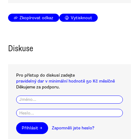
Zkopírovat odkaz
Vytisknout
Diskuse
Pro přístup do diskusí zadejte
pravidelný dar v minimální hodnotě 50 Kč měsíčně
Děkujeme za podporu.
Přihlásit →
Zapomněli jste heslo?