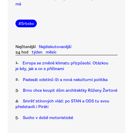
má
#
Srbsko
Nejčtenější
Nejdiskutovanější
24 hod
týden
měsíc
1.
Evropa se změně klimatu přizpůsobí. Otázkou
je kdy, jak a co s příčinami
2.
Padesát odstínů lži a nová nekulturní politika
3.
Brno chce koupit dům architektky Růženy Žertové
4.
Smršť stínových vlád: po STAN a ODS tu svou
představili i Piráti
5.
Sucho v době motoristické