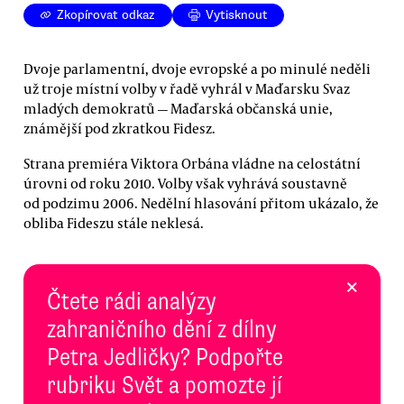
Zkopírovat odkaz
Vytisknout
Dvoje parlamentní, dvoje evropské a po minulé neděli
už troje místní volby v řadě vyhrál v Maďarsku Svaz
mladých demokratů — Maďarská občanská unie,
známější pod zkratkou Fidesz.
Strana premiéra Viktora Orbána vládne na celostátní
úrovni od roku 2010. Volby však vyhrává soustavně
od podzimu 2006. Nedělní hlasování přitom ukázalo, že
obliba Fideszu stále neklesá.
×
Čtete rádi analýzy
zahraničního dění z dílny
Petra Jedličky? Podpořte
rubriku Svět a pomozte jí