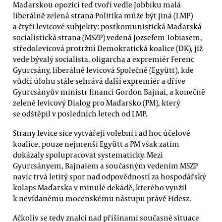
Maďarskou opozici teď tvoří vedle Jobbiku malá
liberálně zelená strana Politika může být jiná (LMP)
a čtyři levicové subjekty: postkomunistická Maďarská
socialistická strana (MSZP) vedená Jozsefem Tobiasem,
středolevicová protržní Demokratická koalice (DK), jíž
vede bývalý socialista, oligarcha a expremiér Ferenc
Gyurcsány, liberálně levicová Společně (Együtt), kde
vůdčí úlohu stále sehrává další expremiér a dříve
Gyurcsányův ministr financí Gordon Bajnai, a konečně
zeleně levicový Dialog pro Maďarsko (PM), který
se odštěpil v posledních letech od LMP.
Strany levice sice vytvářejí volební i ad hoc účelové
koalice, pouze nejmenší Együtt a PM však zatím
dokázaly spolupracovat systematicky. Mezi
Gyurcsányem, Bajnaiem a současným vedením MSZP
navíc trvá letitý spor nad odpovědností za hospodářský
kolaps Maďarska v minulé dekádě, kterého využil
k nevídanému mocenskému nástupu právě Fidesz.
Ačkoliv se tedy znalci nad příšinami současné situace