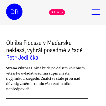
DR
♥ Daruji
Obliba Fideszu v Maďarsku
neklesá, vyhrál posedmé v řadě
Petr Jedlička
Strana Viktora Orána bude po dalším volebním
vítězství ovládat všechna župní města
s výjimkou Szegedu. Znalci se stále přou nad
důvody, změnu trendu však zatím nikdo
nepředpovídá.