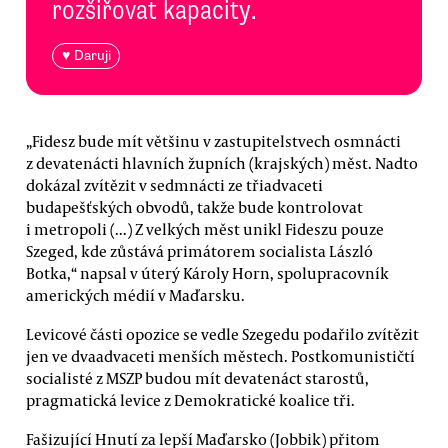
rozšiřovat kapacity.
♥ Daruji
„Fidesz bude mít většinu v zastupitelstvech osmnácti
z devatenácti hlavních župních (krajských) měst. Nadto
dokázal zvítězit v sedmnácti ze třiadvaceti
budapešťských obvodů, takže bude kontrolovat
i metropoli (...) Z velkých měst unikl Fideszu pouze
Szeged, kde zůstává primátorem socialista László
Botka,“ napsal v úterý Károly Horn, spolupracovník
amerických médií v Maďarsku.
Levicové části opozice se vedle Szegedu podařilo zvítězit
jen ve dvaadvaceti menších městech. Postkomunističtí
socialisté z MSZP budou mít devatenáct starostů,
pragmatická levice z Demokratické koalice tři.
Fašizující Hnutí za lepší Maďarsko (Jobbik) přitom