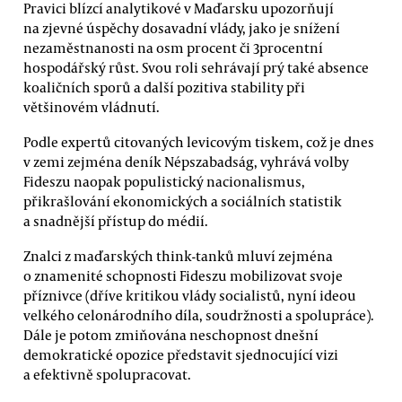
Pravici blízcí analytikové v Maďarsku upozorňují
na zjevné úspěchy dosavadní vlády, jako je snížení
nezaměstnanosti na osm procent či 3procentní
hospodářský růst. Svou roli sehrávají prý také absence
koaličních sporů a další pozitiva stability při
většinovém vládnutí.
Podle expertů citovaných levicovým tiskem, což je dnes
v zemi zejména deník Népszabadság, vyhrává volby
Fideszu naopak populistický nacionalismus,
přikrašlování ekonomických a sociálních statistik
a snadnější přístup do médií.
Znalci z maďarských think-tanků mluví zejména
o znamenité schopnosti Fideszu mobilizovat svoje
příznivce (dříve kritikou vlády socialistů, nyní ideou
velkého celonárodního díla, soudržnosti a spolupráce).
Dále je potom zmiňována neschopnost dnešní
demokratické opozice představit sjednocující vizi
a efektivně spolupracovat.