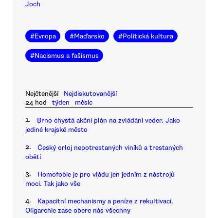
Joch
#
Evropa
#
Maďarsko
#
Politická kultura
#
Nacismus a fašismus
Nejčtenější
Nejdiskutovanější
24 hod
týden
měsíc
1.
Brno chystá akční plán na zvládání veder. Jako
jediné krajské město
2.
Český orloj nepotrestaných viníků a trestaných
obětí
3.
Homofobie je pro vládu jen jedním z nástrojů
moci. Tak jako vše
4.
Kapacitní mechanismy a peníze z rekultivací.
Oligarchie zase obere nás všechny