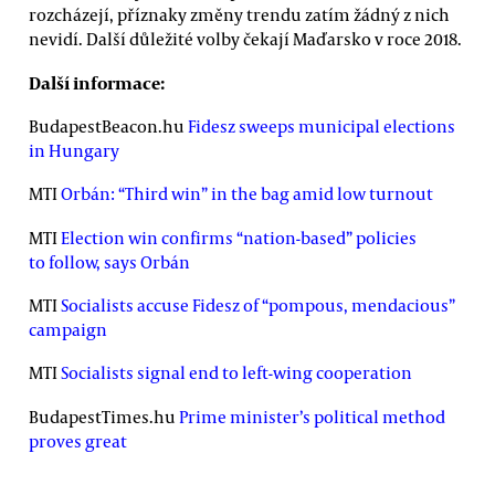
rozcházejí, příznaky změny trendu zatím žádný z nich
nevidí. Další důležité volby čekají Maďarsko v roce 2018.
Další informace:
BudapestBeacon.hu
Fidesz sweeps municipal elections
in Hungary
MTI
Orbán: “Third win” in the bag amid low turnout
MTI
Election win confirms “nation-based” policies
to follow, says Orbán
MTI
Socialists accuse Fidesz of “pompous, mendacious”
campaign
MTI
Socialists signal end to left-wing cooperation
BudapestTimes.hu
Prime minister’s political method
proves great