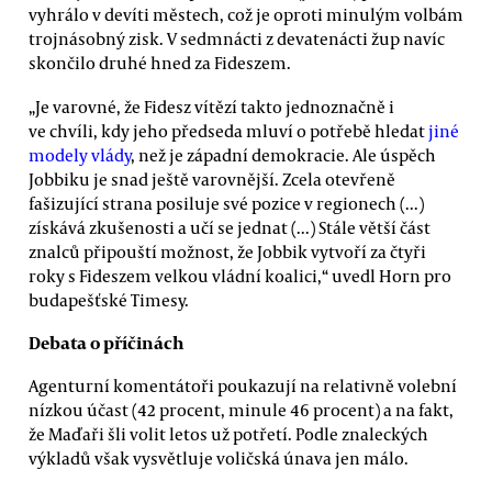
vyhrálo v devíti městech, což je oproti minulým volbám
trojnásobný zisk. V sedmnácti z devatenácti žup navíc
skončilo druhé hned za Fideszem.
„Je varovné, že Fidesz vítězí takto jednoznačně i
ve chvíli, kdy jeho předseda mluví o potřebě hledat
jiné
modely vlády
, než je západní demokracie. Ale úspěch
Jobbiku je snad ještě varovnější. Zcela otevřeně
fašizující strana posiluje své pozice v regionech (...)
získává zkušenosti a učí se jednat (...) Stále větší část
znalců připouští možnost, že Jobbik vytvoří za čtyři
roky s Fideszem velkou vládní koalici,“ uvedl Horn pro
budapešťské Timesy.
Debata o příčinách
Agenturní komentátoři poukazují na relativně volební
nízkou účast (42 procent, minule 46 procent) a na fakt,
že Maďaři šli volit letos už potřetí. Podle znaleckých
výkladů však vysvětluje voličská únava jen málo.