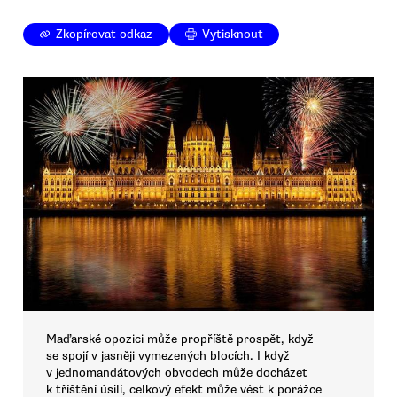
Zkopírovat odkaz
Vytisknout
Maďarské opozici může propříště prospět, když
se spojí v jasněji vymezených blocích. I když
v jednomandátových obvodech může docházet
k tříštění úsilí, celkový efekt může vést k porážce