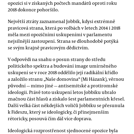
opozici si v získaných počtech mandátů oproti roku
2018 dokonce pohoršilo.
Největší ztráty zaznamenal Jobbik, kdysi extrémně
pravicová strana, která po volbách v letech 2014 i 2018
měla mezi opozičními uskupeními v parlamentu
nejsilnější zastoupení. Strana se dlouhodobě potýká
se svým krajně pravicovým dědictvím.
V odpovědi na snahu o posun strany do středu
politického spektra a budování image umírněného
uskupení se v roce 2018 oddělilo její radikální křídlo
a založilo stranu „Naše domovina“ (Mi Házank), věrnou
původní — mimo jiné — antisemitské a protiromské
ideologii. Právě toto uskupení letos Jobbiku ubralo
značnou část hlasů a získalo šest parlamentních křesel.
Další velká část někdejších voličů Jobbiku se přesunula
k Fideszu, který se ideologicky, či přinejmenším
rétoricky, posouvá čím dál více doprava.
Ideologická rozprostřenost sjednocené opozice byla