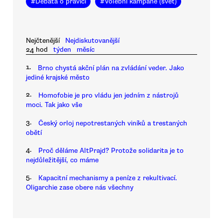
#
Debata o pravici
#
Volební kampaně (svět)
Nejčtenější
Nejdiskutovanější
24 hod
týden
měsíc
1.
Brno chystá akční plán na zvládání veder. Jako
jediné krajské město
2.
Homofobie je pro vládu jen jedním z nástrojů
moci. Tak jako vše
3.
Český orloj nepotrestaných viníků a trestaných
obětí
4.
Proč děláme AltPrajd? Protože solidarita je to
nejdůležitější, co máme
5.
Kapacitní mechanismy a peníze z rekultivací.
Oligarchie zase obere nás všechny