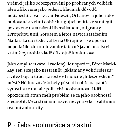
v rámci jejího sebezpytování po prohraných volbách
identifikována jako jeden z hlavních důvodů
neúspěchu. Tváří v tvář Fideszu, Orbánovi a jeho roky
budované a velmi dobře fungující politické strategii —
postavené na strašení liberalismem, migranty,
Evropskou unií, Sorosem a letos navíc i zatažením
Maďarska do ruské války na Ukrajině — se opozici
nepodařilo zformulovat dostatečně jasné poselství,
s nímž by mohla vládě důstojně konkurovat.
Jako omyl se ukázal i zvolený lídr opozice, Péter Márki-
Zay. Ten sice jako nestraník, „zklamaný volič Fideszu“
a vítěz boje o úřad starosty v tradičně „fideszovském“
městě Hódmezővásárhely působil dobře na papíře,
vymstila se mu ale politická neobratnost. Lídři
opozičních stran měli problém se za jeho osobností
sjednotit. Mezi stranami navíc nevymizela rivalita ani
osobní animozity.
Potřeba spolupráce a vlastní