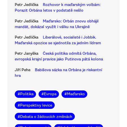
Petr Jedlička
Rozhovor k maďarským volbám:
Porazit Orbána letos v podstatě nešlo
Petr Jedlička
Maďarsko: Orbán znovu obhájil
mandát, dokázal využít i válku na Ukrajině
Petr Jedlička
Liberálové, socialisté i Jobbik.
Maďarská opozice se sjednotila za jedním lídrem
Petr Janyška
Česká politika odmítá Orbána,
evropská krajní pravice jako Putinova pátá kolona
Jiří Pehe
Babišova sázka na Orbána je riskantní
hra
#
Politika
#
Evropa
#
Maďarsko
#
Perspektivy levice
#
Debata o žádoucích změnách