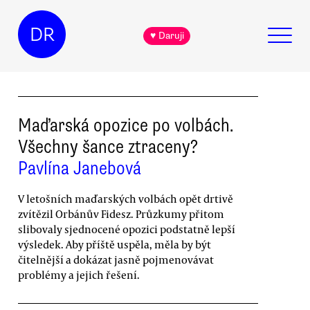
DR
♥ Daruji
Maďarská opozice po volbách.
Všechny šance ztraceny?
Pavlína Janebová
V letošních maďarských volbách opět drtivě
zvítězil Orbánův Fidesz. Průzkumy přitom
slibovaly sjednocené opozici podstatně lepší
výsledek. Aby příště uspěla, měla by být
čitelnější a dokázat jasně pojmenovávat
problémy a jejich řešení.