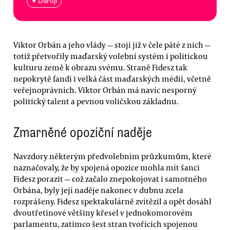
♥ Daruji
Viktor Orbán a jeho vlády — stojí již v čele páté z nich —
totiž přetvořily maďarský volební systém i politickou
kulturu země k obrazu svému. Straně Fidesz tak
nepokrytě fandí i velká část maďarských médií, včetně
veřejnoprávních. Viktor Orbán má navíc nesporný
politický talent a pevnou voličskou základnu.
Zmarněné opoziční naděje
Navzdory některým předvolebním průzkumům, které
naznačovaly, že by spojená opozice mohla mít šanci
Fidesz porazit — což začalo znepokojovat i samotného
Orbána, byly její naděje nakonec v dubnu zcela
rozprášeny. Fidesz spektakulárně zvítězil a opět dosáhl
dvoutřetinové většiny křesel v jednokomorovém
parlamentu, zatímco šest stran tvořících spojenou