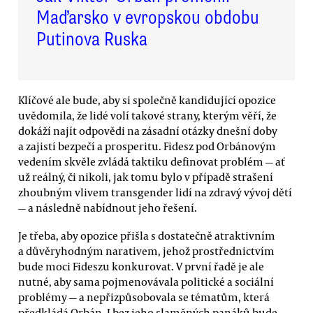
Maďarsko v evropskou obdobu
Putinova Ruska
Klíčové ale bude, aby si společně kandidující opozice
uvědomila, že lidé volí takové strany, kterým věří, že
dokáží najít odpovědi na zásadní otázky dnešní doby
a zajistí bezpečí a prosperitu. Fidesz pod Orbánovým
vedením skvěle zvládá taktiku definovat problém — ať
už reálný, či nikoli, jak tomu bylo v případě strašení
zhoubným vlivem transgender lidí na zdravý vývoj dětí
— a následně nabídnout jeho řešení.
Je třeba, aby opozice přišla s dostatečně atraktivním
a důvěryhodným narativem, jehož prostřednictvím
bude moci Fideszu konkurovat. V první řadě je ale
nutné, aby sama pojmenovávala politické a sociální
problémy — a nepřizpůsobovala se tématům, která
předkládá Orbán. I bez jeho slaměných panáků bude