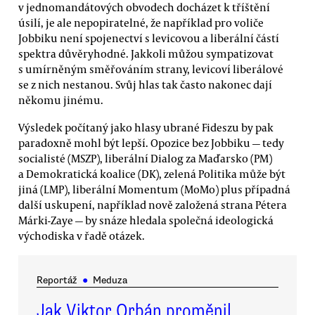
v jednomandátových obvodech docházet k tříštění
úsilí, je ale nepopiratelné, že například pro voliče
Jobbiku není spojenectví s levicovou a liberální částí
spektra důvěryhodné. Jakkoli můžou sympatizovat
s umírněným směřováním strany, levicoví liberálové
se z nich nestanou. Svůj hlas tak často nakonec dají
někomu jinému.
Výsledek počítaný jako hlasy ubrané Fideszu by pak
paradoxně mohl být lepší. Opozice bez Jobbiku — tedy
socialisté (MSZP), liberální Dialog za Maďarsko (PM)
a Demokratická koalice (DK), zelená Politika může být
jiná (LMP), liberální Momentum (MoMo) plus případná
další uskupení, například nově založená strana Pétera
Márki-Zaye — by snáze hledala společná ideologická
východiska v řadě otázek.
Reportáž
●
Meduza
Jak Viktor Orbán proměnil