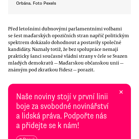
Orbána. Foto Pexels
Před letošními dubnovými parlamentními volbami
se šest maďarských opozičních stran napříč politickým
spektrem dokázalo dohodnout a postavily společné
kandidáty. Naznaly totiž, že bez spolupráce nemají
prakticky šanci současné vládní strany v čele se Svazen
mladých demokratů — Maďarskou občanskou unií —
známým pod zkratkou Fidesz — porazit.
×
Naše noviny stojí v první linii
boje za svobodné novinářství
a lidská práva. Podpořte nás
a přidejte se k nám!