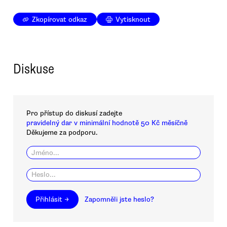
Zkopírovat odkaz
Vytisknout
Diskuse
Pro přístup do diskusí zadejte
pravidelný dar v minimální hodnotě 50 Kč měsíčně
Děkujeme za podporu.
Přihlásit →
Zapomněli jste heslo?