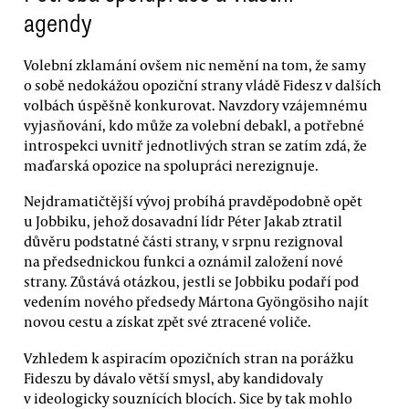
agendy
Volební zklamání ovšem nic nemění na tom, že samy
o sobě nedokážou opoziční strany vládě Fidesz v dalších
volbách úspěšně konkurovat. Navzdory vzájemnému
vyjasňování, kdo může za volební debakl, a potřebné
introspekci uvnitř jednotlivých stran se zatím zdá, že
maďarská opozice na spolupráci nerezignuje.
Nejdramatičtější vývoj probíhá pravděpodobně opět
u Jobbiku, jehož dosavadní lídr Péter Jakab ztratil
důvěru podstatné části strany, v srpnu rezignoval
na předsednickou funkci a oznámil založení nové
strany. Zůstává otázkou, jestli se Jobbiku podaří pod
vedením nového předsedy Mártona Gyöngösiho najít
novou cestu a získat zpět své ztracené voliče.
Vzhledem k aspiracím opozičních stran na porážku
Fideszu by dávalo větší smysl, aby kandidovaly
v ideologicky souznících blocích. Sice by tak mohlo