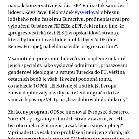
naopak konzervativnější část EPP. Vidí se tak sami čeští
lidovci. Když Pavel Bělobrádek
vysvětloval
v březnu
loňského roku českému Euractivu, proč nehlasoval pro
vyloučení Orbánova FIDESZu z EPP, řekl mimo jiné, že
„progresivistická část ELS (Evropská lidová strana),
která by hodnotově klidně mohla být v ALDE (dnes
Renew Europe), naběhla na vidle progresivistům“.
V samotném programu lidovců sice najdeme některé
jejich speciality jako výslovné odmítnutí „prosazování
genderové ideologie“ a vstupu Turecka do EU, většina
ostatních bodů je však již velmi podobná tomu,
co nabízela TOP09. „Efektivnější a štíhlejší Evropu“
znovu doplňovaly návrhy na řešení migrační krize
v mezích postoje V4, tj. na „bázi dobrovolné solidarity“.
Zkrácený program ODS se jmenoval Evropské desatero.
Souzněl s programy ostatních stran v názoru, že „EU
by toho měla dělat méně, avšak lépe a smysluplněji“.
V případě ODS však toto prohlášení není jen způsob, jak
být proevropský ale zároveň EU kritizovat, protože to je