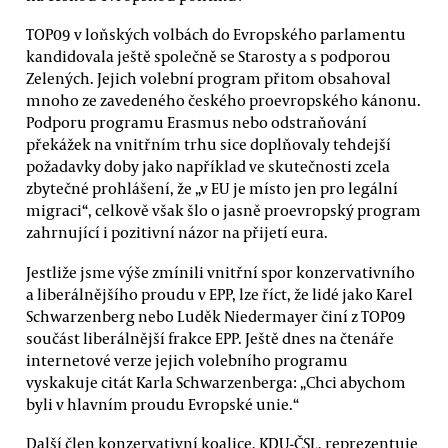
TOP09 v loňských volbách do Evropského parlamentu
kandidovala ještě společně se Starosty a s podporou
Zelených. Jejich volební program přitom obsahoval
mnoho ze zavedeného českého proevropského kánonu.
Podporu programu Erasmus nebo odstraňování
překážek na vnitřním trhu sice doplňovaly tehdejší
požadavky doby jako například ve skutečnosti zcela
zbytečné prohlášení, že „v EU je místo jen pro legální
migraci“, celkově však šlo o jasně proevropský program
zahrnující i pozitivní názor na přijetí eura.
Jestliže jsme výše zmínili vnitřní spor konzervativního
a liberálnějšího proudu v EPP, lze říct, že lidé jako Karel
Schwarzenberg nebo Luděk Niedermayer činí z TOP09
součást liberálnější frakce EPP. Ještě dnes na čtenáře
internetové verze jejich volebního programu
vyskakuje citát Karla Schwarzenberga: „Chci abychom
byli v hlavním proudu Evropské unie.“
Další člen konzervativní koalice, KDU-ČSL, reprezentuje