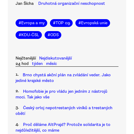
Jan Šícha
Druhotná organizační neschopnost
#
Evropa a my
#
TOP 09
#
Evropská unie
#
KDU-ČSL
#
ODS
Nejčtenější
Nejdiskutovanější
24 hod
týden
měsíc
1.
Brno chystá akční plán na zvládání veder. Jako
jediné krajské město
2.
Homofobie je pro vládu jen jedním z nástrojů
moci. Tak jako vše
3.
Český orloj nepotrestaných viníků a trestaných
obětí
4.
Proč děláme AltPrajd? Protože solidarita je to
nejdůležitější, co máme