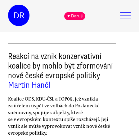
DR
♥ Daruji
Reakcí na vznik konzervativní
koalice by mohlo být zformování
nové české evropské politiky
Martin Hančl
Koalice ODS, KDU-ČSL a TOP09, jež vznikla
za účelem uspět ve volbách do Poslanecké
sněmovny, spojuje subjekty, které
se v evropském kontextu spíše rozcházejí. Její
vznik ale může vyprovokovat vznik nové české
evropské politiky.