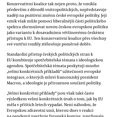
Konzervativní koalice tak nejen proto, že vznikla
především z důvodů vnitropolitických, nepředstavuje
naději na pozitivní změnu české evropské politiky. Její
vznik však může pomoci liberálnější části politického
spektra zformulovat novou českou evropskou politiku
jako variantu k dosavadnímu většinovému českému
přístupu k EU. Ten konzervativní koalice přes všechny
své vnitřní rozdíly ztělesňuje poměrně dobře.
Standardní přístup českých politických stran k
EU kombinuje spotřebitelská témata s ideologickou
agendou. Spotřebitelská témata poskytují mnoho
„velmi konkrétních příkladů“ užitečnosti evropské
integrace, o kterých mluví francouzský prezident
Macron, a ideologie je přirozenou součástí politiky.
„Velmi konkrétní příklady“ jsou však také často
výsledkem velmi konkrétních úvah o tom, jak by EU
měla v příštích letech vypadat. Není náhodou, že
Evropskou zdravotní unii, kterou dnes v reakci
na pandemii navrhuje Evropská komise, navrhovala