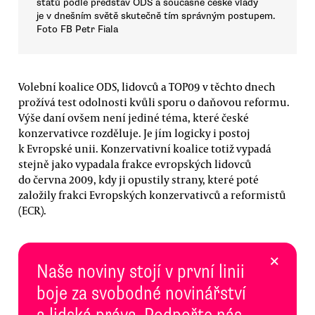
států podle představ ODS a současné české vlády
je v dnešním světě skutečně tím správným postupem.
Foto FB Petr Fiala
Volební koalice ODS, lidovců a TOP09 v těchto dnech
prožívá test odolnosti kvůli sporu o daňovou reformu.
Výše daní ovšem není jediné téma, které české
konzervativce rozděluje. Je jím logicky i postoj
k Evropské unii. Konzervativní koalice totiž vypadá
stejně jako vypadala frakce evropských lidovců
do června 2009, kdy ji opustily strany, které poté
založily frakci Evropských konzervativců a reformistů
(ECR).
×
Naše noviny stojí v první linii
boje za svobodné novinářství
a lidská práva. Podpořte nás