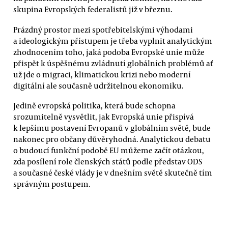
skupina Evropských federalistů již v březnu.
Prázdný prostor mezi spotřebitelskými výhodami
a ideologickým přístupem je třeba vyplnit analytickým
zhodnocením toho, jaká podoba Evropské unie může
přispět k úspěšnému zvládnutí globálních problémů ať
už jde o migraci, klimatickou krizi nebo moderní
digitální ale současně udržitelnou ekonomiku.
Jedině evropská politika, která bude schopna
srozumitelně vysvětlit, jak Evropská unie přispívá
k lepšímu postavení Evropanů v globálním světě, bude
nakonec pro občany důvěryhodná. Analytickou debatu
o budoucí funkční podobě EU můžeme začít otázkou,
zda posílení role členských států podle představ ODS
a současné české vlády je v dnešním světě skutečně tím
správným postupem.