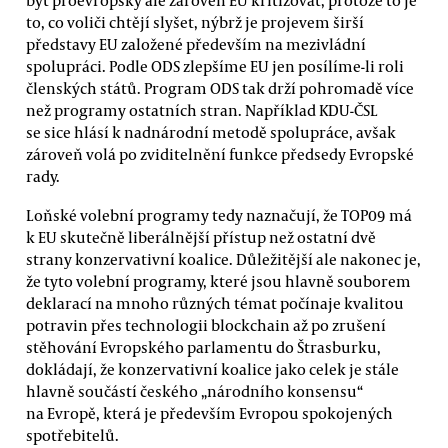
to, co voliči chtějí slyšet, nýbrž je projevem širší
představy EU založené především na mezivládní
spolupráci. Podle ODS zlepšíme EU jen posílíme-li roli
členských států. Program ODS tak drží pohromadě více
než programy ostatních stran. Například KDU-ČSL
se sice hlásí k nadnárodní metodě spolupráce, avšak
zároveň volá po zviditelnění funkce předsedy Evropské
rady.
Loňské volební programy tedy naznačují, že TOP09 má
k EU skutečně liberálnější přístup než ostatní dvě
strany konzervativní koalice. Důležitější ale nakonec je,
že tyto volební programy, které jsou hlavně souborem
deklarací na mnoho různých témat počínaje kvalitou
potravin přes technologii blockchain až po zrušení
stěhování Evropského parlamentu do Štrasburku,
dokládají, že konzervativní koalice jako celek je stále
hlavně součástí českého „národního konsensu“
na Evropě, která je především Evropou spokojených
spotřebitelů.