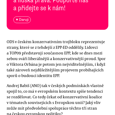
a přidejte se k nám!
♥ Daruji
ODS v českém konzervativním trojbloku reprezentuje
strany, které se z tehdejší z EPP-ED oddělily. Lidovci
a TOP09 představují současnou EPP, kde se dnes mezi
sebou sváří liberálnější a konzervativnější proud. Spor
o Viktora Orbána je potom jen nejviditelnějším, i když
také zároveň nejdůležitějším projevem probíhajících
sporů o budoucí identitu EPP.
Andrej Babiš (ANO) tak v českých podmínkách vlastně
spojil to, co má v evropském kontextu spíše tendenci
se rozdělovat. Co tedy čekat od konzervativní koalice
v tématech souvisejících s Evropskou unií? Jaký vliv
může mít předvolební spolupráce těchto tří stran
na českou evropskou politiku?