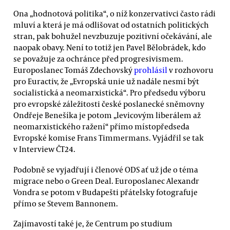
Ona „hodnotová politika“, o níž konzervativci často rádi
mluví a která je má odlišovat od ostatních politických
stran, pak bohužel nevzbuzuje pozitivní očekávání, ale
naopak obavy. Není to totiž jen Pavel Bělobrádek, kdo
se považuje za ochránce před progresivismem.
Europoslanec Tomáš Zdechovský
prohlásil
v rozhovoru
pro Euractiv, že „Evropská unie už nadále nesmí být
socialistická a neomarxistická“. Pro předsedu výboru
pro evropské záležitosti české poslanecké sněmovny
Ondřeje Benešíka je potom „levicovým liberálem až
neomarxistického ražení“ přímo místopředseda
Evropské komise Frans Timmermans. Vyjádřil se tak
v Interview ČT24.
Podobně se vyjadřují i členové ODS ať už jde o téma
migrace nebo o Green Deal. Europoslanec Alexandr
Vondra se potom v Budapešti přátelsky fotografuje
přímo se Stevem Bannonem.
Zajímavostí také je, že Centrum po studium