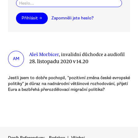
Přihlásit →
Zapomněli jste heslo?
Aleš Morbicer
, invalidní důchodce a audiofil
AM
28. listopadu 2020 v 14.20
Jestli jsem to dobře pochopil, "pozitivní změna české evropské
politiky" je důraz na nadnárodní většinové rozhodování, přijetí
Eura a bezbřehá přerozdělovací migrační politika?
Deník Referendum:
Redakce
|
Všichni