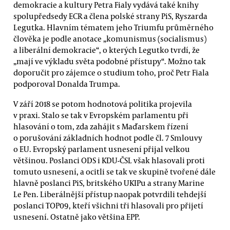
demokracie a kultury Petra Fialy vydává také knihy
spolupředsedy ECR a člena polské strany PiS, Ryszarda
Legutka. Hlavním tématem jeho Triumfu průměrného
člověka je podle anotace „komunismus (socialismus)
a liberální demokracie“, o kterých Legutko tvrdí, že
„mají ve výkladu světa podobné přístupy“. Možno tak
doporučit pro zájemce o studium toho, proč Petr Fiala
podporoval Donalda Trumpa.
V září 2018 se potom hodnotová politika projevila
v praxi. Stalo se tak v Evropském parlamentu při
hlasování o tom, zda zahájit s Maďarskem řízení
o porušování základních hodnot podle čl. 7 Smlouvy
o EU. Evropský parlament usnesení přijal velkou
většinou. Poslanci ODS i KDU-ČSL však hlasovali proti
tomuto usnesení, a ocitli se tak ve skupině tvořené dále
hlavně poslanci PiS, britského UKIPu a strany Marine
Le Pen. Liberálnější přístup naopak potvrdili tehdejší
poslanci TOP09, kteří všichni tři hlasovali pro přijetí
usnesení. Ostatně jako většina EPP.