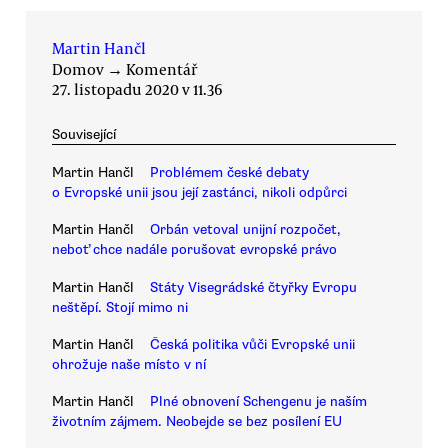
Martin Hančl
Domov
→
Komentář
27. listopadu 2020 v 11.36
Související
Martin Hančl
Problémem české debaty
o Evropské unii jsou její zastánci, nikoli odpůrci
Martin Hančl
Orbán vetoval unijní rozpočet,
neboť chce nadále porušovat evropské právo
Martin Hančl
Státy Visegrádské čtyřky Evropu
neštěpí. Stojí mimo ni
Martin Hančl
Česká politika vůči Evropské unii
ohrožuje naše místo v ní
Martin Hančl
Plné obnovení Schengenu je naším
životním zájmem. Neobejde se bez posílení EU