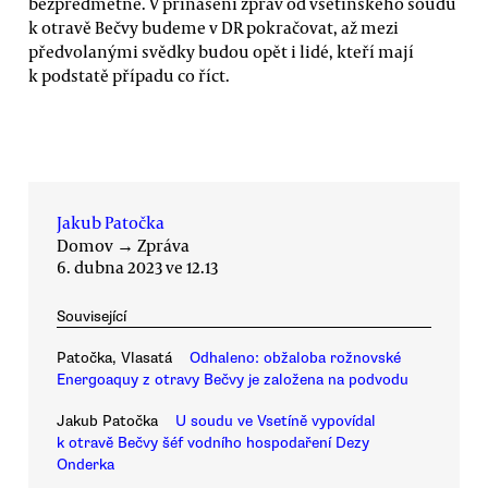
bezpředmětné. V přinášení zpráv od vsetínského soudu
k otravě Bečvy budeme v DR pokračovat, až mezi
předvolanými svědky budou opět i lidé, kteří mají
k podstatě případu co říct.
Jakub Patočka
Domov
→
Zpráva
6. dubna 2023 ve 12.13
Související
Patočka, Vlasatá
Odhaleno: obžaloba rožnovské
Energoaquy z otravy Bečvy je založena na podvodu
Jakub Patočka
U soudu ve Vsetíně vypovídal
k otravě Bečvy šéf vodního hospodaření Dezy
Onderka