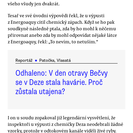
všeho všudy jen dvakrát.
Tesař ve své úvodní výpovědi řekl, že u výpusti
z Energoaquy cítil chemický zápach. Když se ho pak
soudkyně následně ptala, zda by ho mohl k něčemu
přirovnat anebo zda by mohl odpovídat nějaké látce
z Energoaquy, řekl: „To nevím, to netuším.“
Reportáž
●
Patočka, Vlasatá
Odhaleno: V den otravy Bečvy
se v Deze stala havárie. Proč
zůstala utajena?
I on u soudu zopakoval již legendární vysvětlení, že
inspektoři u výpusti z chemičky Deza neodebrali žádné
vzorky, protože v odtokovém kanále viděli živé ryby.