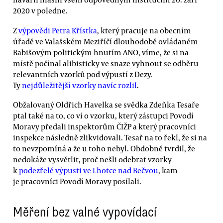
2020 v poledne.
Z
výpovědi Petra Křístka
, který pracuje na obecním
úřadě ve Valašském Meziříčí dlouhodobě ovládaném
Babišovým politickým hnutím ANO, víme, že si na
místě počínal alibisticky ve snaze vyhnout se odběru
relevantních vzorků pod výpustí z Dezy.
Ty
nejdůležitější vzorky navíc rozlil
.
Obžalovaný Oldřich Havelka se svědka Zdeňka Tesaře
ptal také na to, co ví o vzorku, který zástupci Povodí
Moravy předali inspektorům ČIŽP a který pracovníci
inspekce následně zlikvidovali. Tesař na to řekl, že si na
to nevzpomíná a že u toho nebyl. Obdobně tvrdil, že
nedokáže vysvětlit, proč nešli odebrat vzorky
k
podezřelé výpusti ve Lhotce nad Bečvou
, kam
je pracovníci Povodí Moravy posílali.
Měření bez valné vypovídací