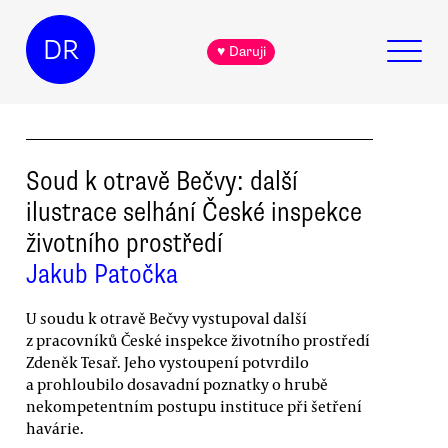
DR
♥ Daruji
Soud k otravě Bečvy: další
ilustrace selhání České inspekce
životního prostředí
Jakub Patočka
U soudu k otravě Bečvy vystupoval další
z pracovníků České inspekce životního prostředí
Zdeněk Tesař. Jeho vystoupení potvrdilo
a prohloubilo dosavadní poznatky o hrubě
nekompetentním postupu instituce při šetření
havárie.