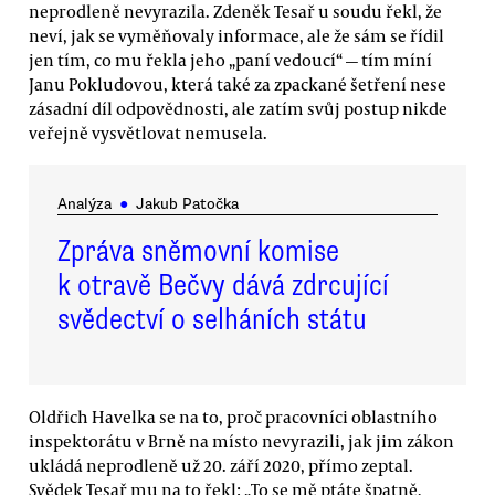
neprodleně nevyrazila. Zdeněk Tesař u soudu řekl, že
neví, jak se vyměňovaly informace, ale že sám se řídil
jen tím, co mu řekla jeho „paní vedoucí“ — tím míní
Janu Pokludovou, která také za zpackané šetření nese
zásadní díl odpovědnosti, ale zatím svůj postup nikde
veřejně vysvětlovat nemusela.
Analýza
●
Jakub Patočka
Zpráva sněmovní komise
k otravě Bečvy dává zdrcující
svědectví o selháních státu
Oldřich Havelka se na to, proč pracovníci oblastního
inspektorátu v Brně na místo nevyrazili, jak jim zákon
ukládá neprodleně už 20. září 2020, přímo zeptal.
Svědek Tesař mu na to řekl: „To se mě ptáte špatně,