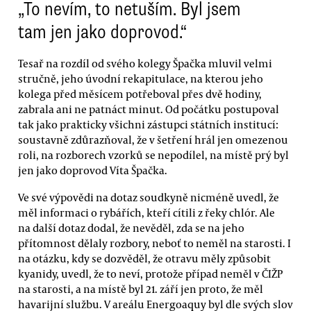
„To nevím, to netuším. Byl jsem
tam jen jako doprovod.“
Tesař na rozdíl od svého kolegy Špačka mluvil velmi
stručně, jeho úvodní rekapitulace, na kterou jeho
kolega před měsícem potřeboval přes dvě hodiny,
zabrala ani ne patnáct minut. Od počátku postupoval
tak jako prakticky všichni zástupci státních institucí:
soustavně zdůrazňoval, že v šetření hrál jen omezenou
roli, na rozborech vzorků se nepodílel, na místě prý byl
jen jako doprovod Víta Špačka.
Ve své výpovědi na dotaz soudkyně nicméně uvedl, že
měl informaci o rybářích, kteří cítili z řeky chlór. Ale
na další dotaz dodal, že nevěděl, zda se na jeho
přítomnost dělaly rozbory, neboť to neměl na starosti. I
na otázku, kdy se dozvěděl, že otravu měly způsobit
kyanidy, uvedl, že to neví, protože případ neměl v ČIŽP
na starosti, a na místě byl 21. září jen proto, že měl
havarijní službu. V areálu Energoaquy byl dle svých slov