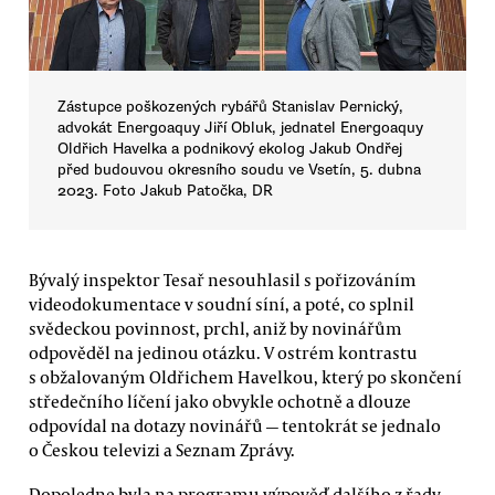
Zástupce poškozených rybářů Stanislav Pernický,
advokát Energoaquy Jiří Obluk, jednatel Energoaquy
Oldřich Havelka a podnikový ekolog Jakub Ondřej
před budouvou okresního soudu ve Vsetín, 5. dubna
2023. Foto Jakub Patočka, DR
Bývalý inspektor Tesař nesouhlasil s pořizováním
videodokumentace v soudní síní, a poté, co splnil
svědeckou povinnost, prchl, aniž by novinářům
odpověděl na jedinou otázku. V ostrém kontrastu
s obžalovaným Oldřichem Havelkou, který po skončení
středečního líčení jako obvykle ochotně a dlouze
odpovídal na dotazy novinářů — tentokrát se jednalo
o Českou televizi a Seznam Zprávy.
Dopoledne byla na programu výpověď dalšího z řady