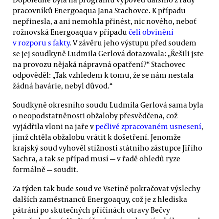
pracovníků Energoaqua Jana Stachovce. K případu
nepřinesla, a ani nemohla přinést, nic nového, neboť
rožnovská Energoaqua v případu
čelí obvinění
v rozporu s fakty
. V závěru jeho výstupu před soudem
se jej soudkyně Ludmila Gerlová dotazovala: „Řešili jste
na provozu nějaká nápravná opatření?“ Stachovec
odpověděl: „Tak vzhledem k tomu, že se nám nestala
žádná havárie, nebyl důvod.“
Soudkyně okresního soudu Ludmila Gerlová sama byla
o neopodstatněnosti obžaloby přesvědčena, což
vyjádřila vloni na jaře v
pečlivě zpracovaném usnesení
,
jímž chtěla obžalobu vrátit k došetření. Jenomže
krajský soud vyhověl stížnosti státního zástupce Jiřího
Sachra, a tak se případ musí — v řadě ohledů ryze
formálně — soudit.
Za týden tak bude soud ve Vsetíně pokračovat výslechy
dalších zaměstnanců Energoaquy, což je z hlediska
pátrání po skutečných příčinách otravy Bečvy