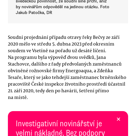
svědeckou povinnost, ze soudní síně prchl, aniž
by novinářům odpověděl na jedinou otázku. Foto
Jakub Patočka, DR
Soudní projednání případu otravy řeky Bečvy ze září
2020 mělo ve středu 5. dubna 2023 před okresním
soudem ve Vsetíně na pořadu už desáté líčení.
Na programu byla výpověď dvou svědků, Jana
Stachovce, dalšího z řady předvolaných zaměstnanců
obviněné rožnovské firmy Energoaqua, a Zdeňka
Tesaře, který se jako tehdejší zaměstnanec brněnského
pracoviště České inspekce životního prostředí účastnil
21. září 2020, tedy den po havárii, šetření přímo
na místě.
×
Investigativní novinářství je
velmi nákladné. Bez podpory