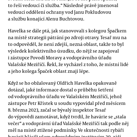
to řeší vedoucí či služba.“ Následně právě jmenoval
vedoucí oddělení ochrany vod Janu Pokludovou
a službu konající Alenu Buchtovou.
Havelka se dále ptá, jak stanovovali s kolegou Špačkem
na místě strategii pátrání po zdroji otravy. Tesař mu na
to odpověděl, že není zdejší, nezná oblast, takže to byl
výsledek kolektivního úsudku, do nějž se zapojoval
i zástupce Povodí Moravy a vodoprávního úřadu
Valašské Meziříčí. Řekl, že vycházel z toho, že místní lidé
a jeho kolega Špaček oblast znají lépe.
Když se ho obžalovaný Oldřich Havelka opakovaně
dotázal, jaké informace dostal o průběhu šetření
od vodoprávního úřadu ve Valašském Meziříčí, jehož
zástupce Petr Křístek u soudu vypovídal před měsícem
8. března 2023, začal se bývalý inspektor Tesař
do výpovědi zamotávat, když tvrdil, že havárie se „stala
večer“ a vodoprávní úřad Valašské Meziříčí tak podle něj
měl na místě ztížené podmínky. Ve skutečnosti rybáři
havárii hlásili všem odpovědným institucím 20. září