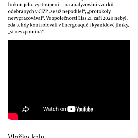
linkou jeho vystoupení — na analyzování vzorků
odebraných v ČIŽP „se už nepodílel“, „protokoly
nevypracovával“. Ve společnosti Liss 21. září 2020 nebyl,
zda tehdy kontrolovali v Energoaquě i kyanidové jímky,
„si nevzpomíná“.
Vločky kalu