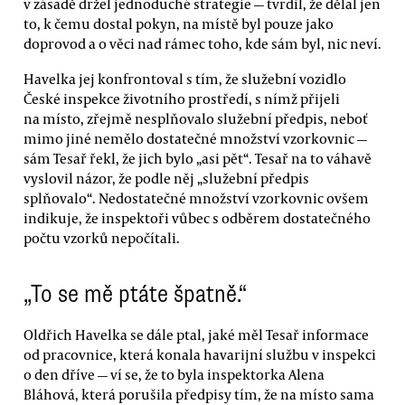
v zásadě držel jednoduché strategie — tvrdil, že dělal jen
to, k čemu dostal pokyn, na místě byl pouze jako
doprovod a o věci nad rámec toho, kde sám byl, nic neví.
Havelka jej konfrontoval s tím, že služební vozidlo
České inspekce životního prostředí, s nímž přijeli
na místo, zřejmě nesplňovalo služební předpis, neboť
mimo jiné nemělo dostatečné množství vzorkovnic —
sám Tesař řekl, že jich bylo „asi pět“. Tesař na to váhavě
vyslovil názor, že podle něj „služební předpis
splňovalo“. Nedostatečné množství vzorkovnic ovšem
indikuje, že inspektoři vůbec s odběrem dostatečného
počtu vzorků nepočítali.
„To se mě ptáte špatně.“
Oldřich Havelka se dále ptal, jaké měl Tesař informace
od pracovnice, která konala havarijní službu v inspekci
o den dříve — ví se, že to byla inspektorka Alena
Bláhová, která porušila předpisy tím, že na místo sama