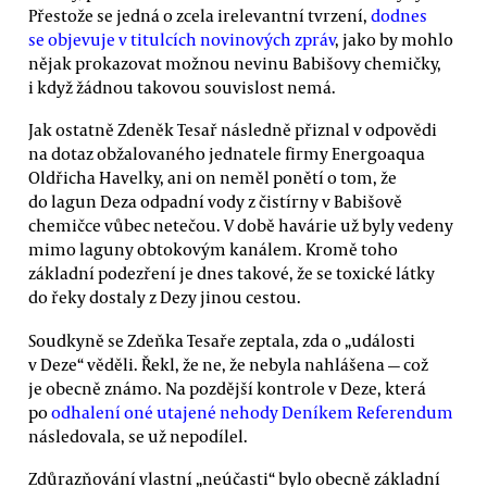
Přestože se jedná o zcela irelevantní tvrzení,
dodnes
se objevuje v titulcích novinových zpráv
, jako by mohlo
nějak prokazovat možnou nevinu Babišovy chemičky,
i když žádnou takovou souvislost nemá.
Jak ostatně Zdeněk Tesař následně přiznal v odpovědi
na dotaz obžalovaného jednatele firmy Energoaqua
Oldřicha Havelky, ani on neměl ponětí o tom, že
do lagun Deza odpadní vody z čistírny v Babišově
chemičce vůbec netečou. V době havárie už byly vedeny
mimo laguny obtokovým kanálem. Kromě toho
základní podezření je dnes takové, že se toxické látky
do řeky dostaly z Dezy jinou cestou.
Soudkyně se Zdeňka Tesaře zeptala, zda o „události
v Deze“ věděli. Řekl, že ne, že nebyla nahlášena — což
je obecně známo. Na pozdější kontrole v Deze, která
po
odhalení oné utajené nehody Deníkem Referendum
následovala, se už nepodílel.
Zdůrazňování vlastní „neúčasti“ bylo obecně základní