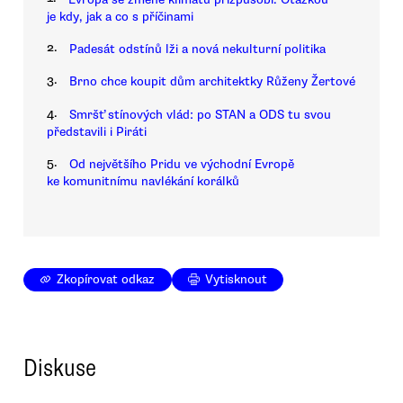
je kdy, jak a co s příčinami
2.
Padesát odstínů lži a nová nekulturní politika
3.
Brno chce koupit dům architektky Růženy Žertové
4.
Smršť stínových vlád: po STAN a ODS tu svou
představili i Piráti
5.
Od největšího Pridu ve východní Evropě
ke komunitnímu navlékání korálků
Zkopírovat odkaz
Vytisknout
Diskuse