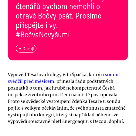
čtenářů bychom nemohli o
otravě Bečvy psát. Prosíme
přispějte i vy.
#BečvaNevyšumí
♥ Daruji
Výpověď Tesařova kolegy Víta Špačka, který
u soudu
svědčil před měsícem
, přinesla řadu podstatných
poznatků o tom, jak hrubě nekompetentně Česká
inspekce životního prostředí na místě postupovala.
Proto se svědecké vystoupení Zdeňka Tesaře u soudu
pojilo s velkým očekáváním, že svého zhusta zmatečně
vystupujícího kolegu, který si například během své
výpovědi soustavně pletl Energoaquu s Dezou, doplní.