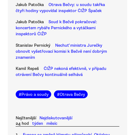
Jakub Patočka
Otrava Bečvy: u soudu takřka
čtyři hodiny vypovídal inspektor ČIŽP Špaček
Jakub Patočka
Soud k Bečvě pokračoval:
koncertem rybáře Pernického a vytáčkami
inspektorů ČIŽP
Stanislav Pernický
Nechuť ministra Jurečky
obnovit vyšetřovací komisi k Bečvě není dobrým
znamením
Kamil Repeš
ČIŽP nekoná efektivně, v případu
otrávení Bečvy kontinuálně selhává
#
Právo a soudy
#
Otrava Bečvy
Nejčtenější
Nejdiskutovanější
24 hod
týden
měsíc
1.
Evropa se změně klimatu přizpůsobí. Otázkou