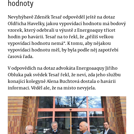
hodnoty
Nevyhýbavě Zdeněk Tesař odpověděl ještě na dotaz
Oldřicha Havelky, jakou vypovídací hodnotu má bodový
vzorek, který odebrali u výustě z Energoaquy třicet
hodin po havárii. Tesař na to řekl, že „příliš velkou
vypovídací hodnotu nemá“. K tomu, aby nějakou
vypovídací hodnotu měl, by byla podle něj zapotřebí
časová řada.
V odpovědích na dotaz advokáta Energoaaquy Jiřího
Obluka pak svědek Tesař řekl, že neví, zda jeho službu
konající kolegyně Alena Buchtová dostala o havárii
informaci. Věděl ale, že na místo nevyjela.