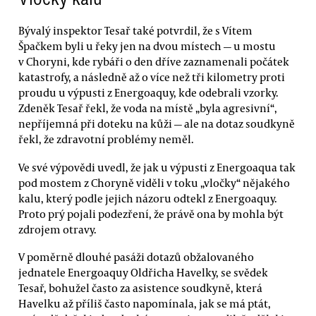
Bývalý inspektor Tesař také potvrdil, že s Vítem
Špačkem byli u řeky jen na dvou místech — u mostu
v Choryni, kde rybáři o den dříve zaznamenali počátek
katastrofy, a následně až o více než tři kilometry proti
proudu u výpusti z Energoaquy, kde odebrali vzorky.
Zdeněk Tesař řekl, že voda na místě „byla agresivní“,
nepříjemná při doteku na kůži — ale na dotaz soudkyně
řekl, že zdravotní problémy neměl.
Ve své výpovědi uvedl, že jak u výpusti z Energoaqua tak
pod mostem z Choryně viděli v toku „vločky“ nějakého
kalu, který podle jejich názoru odtekl z Energoaquy.
Proto prý pojali podezření, že právě ona by mohla být
zdrojem otravy.
V poměrně dlouhé pasáži dotazů obžalovaného
jednatele Energoaquy Oldřicha Havelky, se svědek
Tesař, bohužel často za asistence soudkyně, která
Havelku až příliš často napomínala, jak se má ptát,