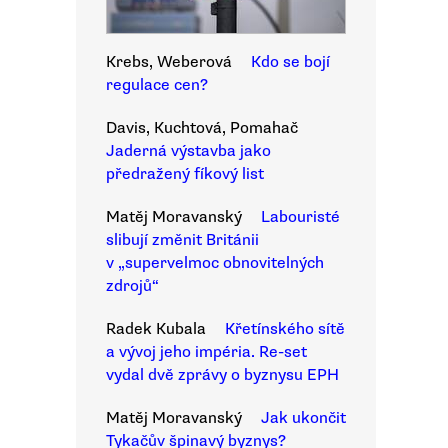
Krebs, Weberová
Kdo se bojí
regulace cen?
Davis, Kuchtová, Pomahač
Jaderná výstavba jako
předražený fíkový list
Matěj Moravanský
Labouristé
slibují změnit Británii
v „supervelmoc obnovitelných
zdrojů“
Radek Kubala
Křetínského sítě
a vývoj jeho impéria. Re-set
vydal dvě zprávy o byznysu EPH
Matěj Moravanský
Jak ukončit
Tykačův špinavý byznys?