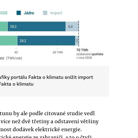
fiky portálu Fakta o klimatu snížit import
 Fakta o klimatu
 tunu by ale podle citované studie vedl
více než dvě třetiny a odstavení většiny
nost dodávek elektrické energie.
cké energie ze zahraničí, a to o čtyři