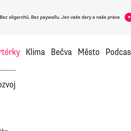
Bez oligarchů. Bez paywallu.
Jen vaše dary a naše práce
♥
rtérky
Klima
Bečva
Město
Podcas
ozvoj
lého