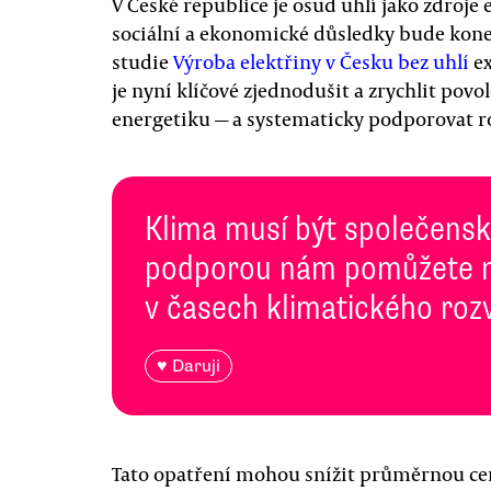
V České republice je osud uhlí jako zdroje e
sociální a ekonomické důsledky bude konec
studie
Výroba elektřiny v Česku bez uhlí
ex
je nyní klíčové zjednodušit a zrychlit pov
energetiku — a systematicky podporovat r
Klima musí být společenská
podporou nám pomůžete n
v časech klimatického roz
♥ Daruji
Tato opatření mohou snížit průměrnou cenu