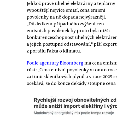
Jelikož právě uhelné elektrárny a teplárny
vypouštějí nejvíce emisí, cena emisní
povolenky na ně dopadá nejvýrazněji.
„Důsledkem případného zvýšení cen
emisních povolenek by proto byla nižší
konkurenceschopnost uhelných elektráre
a jejich postupné odstavování,“ píší expert
z portálu Fakta o klimatu.
Podle agentury Bloomberg
má cena emisní
růst: „Cena emisní povolenky v tomto roc
za tunu skleníkových plynů a v roce 2025 s
očekává, že do konce dekády stoupne cena 