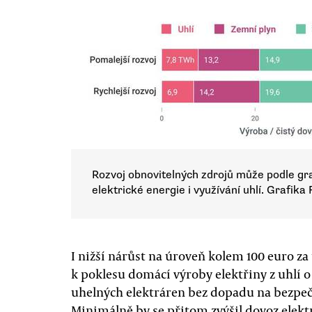
Rozvoj obnovitelných zdrojů může podle gra
elektrické energie i využívání uhlí. Grafika
I nižší nárůst na úroveň kolem 100 euro za
k poklesu domácí výroby elektřiny z uhlí o 
uhelných elektráren bez dopadu na bezpeč
Minimálně by se přitom zvýšil dovoz elektri