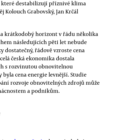
 které destabilizují příznivé klima
těj Kolouch Grabovský, Jan Krčál
 na krátkodobý horizont v řádu několika
ěhem následujících pěti let nebude
y dostatečný, řádově vzroste cena
i celá česká ekonomika dostala
h s rozvinutou obnovitelnou
 byla cena energie levnější. Studie
dbání rozvoje obnovitelných zdrojů může
omácnostem a podnikům.
é