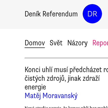
Deník Referendum
DR
Domov
Svět
Názory
Repo
Konci uhlí musí předcházet r
čistých zdrojů, jinak zdraží
energie
Matěj Moravanský
Nová studie varuje, že konec uhlí bez rych