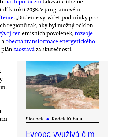
ti
na doporučení
takzvané uhelné
uhlí k roku 2038. V programovém
čteme
: „Budeme vytvářet podmínky pro
ých regionů tak, aby byl možný odklon
vývoj cen
emisních povolenek,
rozvoje
h a
obecná transformace energetického
o plán
zaostává
za skutečností.
.
y
ím,
ů
rní
Sloupek
●
Radek Kubala
Evropa využívá čím