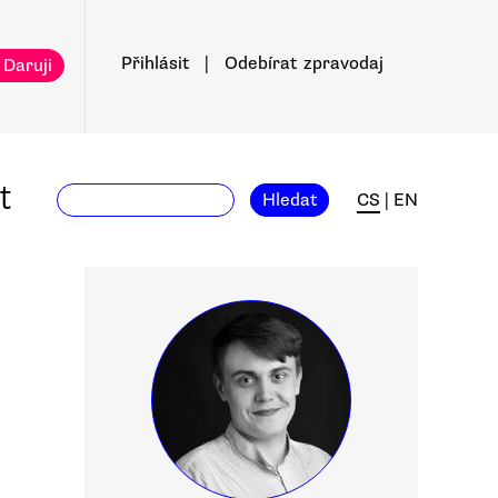
Přihlásit
|
Odebírat
zpravodaj
 Daruji
t
Hledat
CS
|
EN