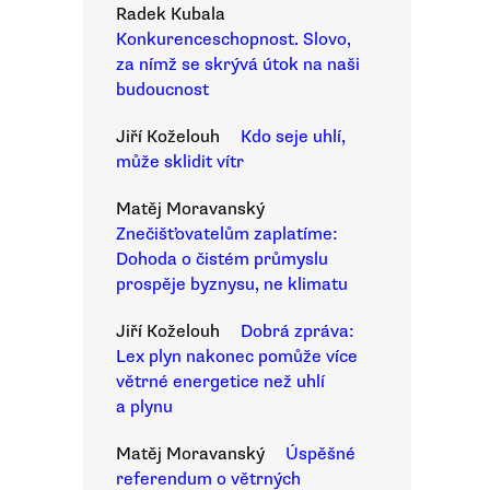
Radek Kubala
Konkurenceschopnost. Slovo,
za nímž se skrývá útok na naši
budoucnost
Jiří Koželouh
Kdo seje uhlí,
může sklidit vítr
Matěj Moravanský
Znečišťovatelům zaplatíme:
Dohoda o čistém průmyslu
prospěje byznysu, ne klimatu
Jiří Koželouh
Dobrá zpráva:
Lex plyn nakonec pomůže více
větrné energetice než uhlí
a plynu
Matěj Moravanský
Úspěšné
referendum o větrných