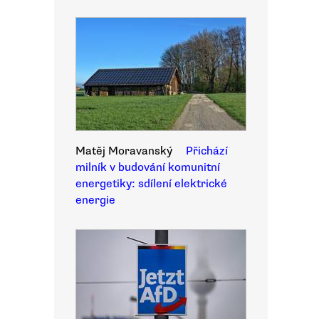
Matěj Moravanský
Přichází
milník v budování komunitní
energetiky: sdílení elektrické
energie