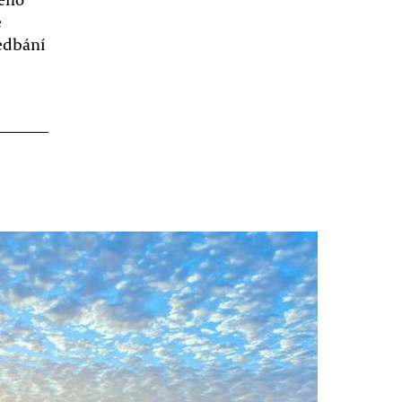
e
nedbání