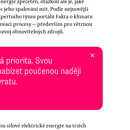
nergie zpečetěn, otázkou ale je, jaké
 jeho spalování mít. Podle nejnovější
pertního týmu portálu Fakta o klimatu
olovací procesy — především pro větrnou
ozvoj obnovitelných zdrojů.
×
 priorita. Svou
abízet poučenou naději
vratu.
 silové elektrické energie na trzích