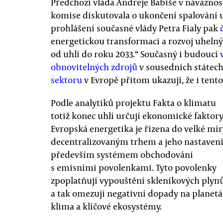
Předchozí vláda Andreje Babiše v návaznos
komise diskutovala o ukončení spalování 
prohlášení současné vlády Petra Fialy pak
energetickou transformaci a rozvoj uheln
od uhlí do roku 2033.“ Současný i budoucí
obnovitelných zdrojů
v sousedních státec
sektoru
v Evropě přitom ukazují, že i tent
Podle analytiků projektu Fakta o klimatu
totiž konec uhlí určují ekonomické faktory
Evropská energetika je řízena do velké mír
decentralizovaným trhem a jeho nastaven
především systémem obchodování
s emisními povolenkami. Tyto povolenky
zpoplatňují vypouštění skleníkových plyn
a tak omezují negativní dopady na planetá
klima a klíčové ekosystémy.