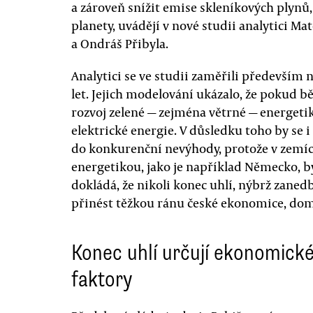
a zároveň snížit emise skleníkových plynů,
planety, uvádějí v nové studii analytici Ma
a Ondráš Přibyla.
Analytici se ve studii zaměřili především
let. Jejich modelování ukázalo, že pokud b
rozvoj zelené — zejména větrné — energetik
elektrické energie. V důsledku toho by se 
do konkurenční nevýhody, protože v zemíc
energetikou, jako je například Německo, by
dokládá, že nikoli konec uhlí, nýbrž zane
přinést těžkou ránu české ekonomice, d
Konec uhlí určují ekonomick
faktory