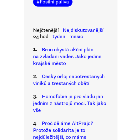
#
Fosilní paliva
Nejčtenější
Nejdiskutovanější
24 hod
týden
měsíc
1.
Brno chystá akční plán
na zvládání veder. Jako jediné
krajské město
2.
Český orloj nepotrestaných
viníků a trestaných obětí
3.
Homofobie je pro vládu jen
jedním z nástrojů moci. Tak jako
vše
4.
Proč děláme AltPrajd?
Protože solidarita je to
nejdůležitější, co máme