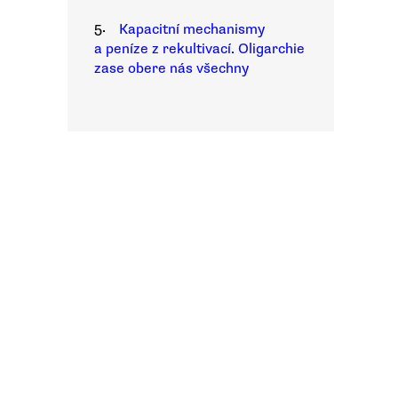
5.
Kapacitní mechanismy
a peníze z rekultivací. Oligarchie
zase obere nás všechny