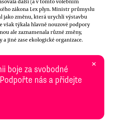
sovala další (a v tomto volebním
ckého zákona Lex plyn. Ministr průmyslu
l jako změnu, která urychlí výstavbu
se však týkala hlavně nouzové podpory
nou ale zaznamenala různé změny,
 a jiné zase ekologické organizace.
×
inii boje za svobodné
 Podpořte nás a přidejte