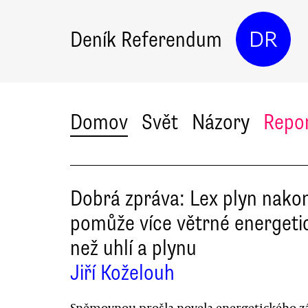
Deník Referendum
DR
Domov
Svět
Názory
Repo
Dobrá zpráva: Lex plyn nako
pomůže více větrné energeti
než uhlí a plynu
Jiří Koželouh
Sněmovnou prošla novela energetického z