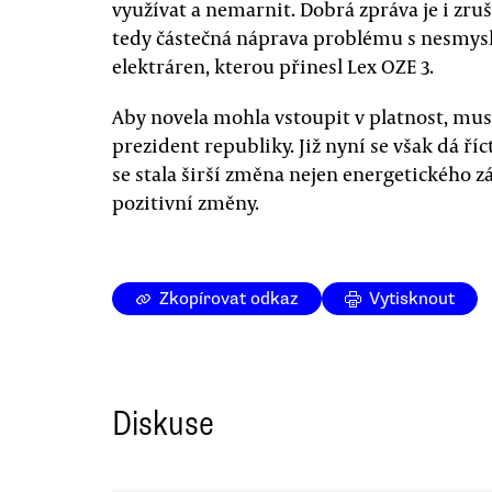
využívat a nemarnit. Dobrá zpráva je i zru
tedy částečná náprava problému s nesmysl
elektráren, kterou přinesl Lex OZE 3.
Aby novela mohla vstoupit v platnost, musí 
prezident republiky. Již nyní se však dá ří
se stala širší změna nejen energetického z
pozitivní změny.
Zkopírovat odkaz
Vytisknout
Diskuse