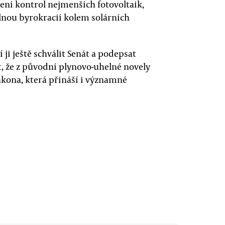
šení kontrol nejmenších fotovoltaik,
nou byrokracií kolem solárních
ji ještě schválit Senát a podepsat
ct, že z původní plynovo-uhelné novely
ákona, která přináší i významné