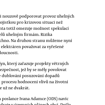
ti nouzově podporovat provoz uhelných
pojistkou pro krizovou situaci než
ta totiž omezuje možnost spekulací
elů uhelným firmám. Rizika
šechno. Na druhou stranu můžeme nyní
h elektráren považovat za vyřešené
doucnosti.
yn, který zařazuje projekty větrných
ezpečnost, jež by se měly povolovat
uje dublování posuzování dopadů
i procesu hodnocení vlivů na životní
e už ne dvakrát.
poslance Ivana Adamce (ODS) navíc
droje v územních plánech obcí. Došlo