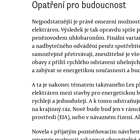
Opatření pro budoucnost
Nejpodstatnější je právě omezení možnos
elektráren. Výsledek je tak opravdu spíše 
penězovodem uhlobaronům. Finální varian
a nadbytečného odvádění peněz spotřebit
samozřejmě přetrvávají, zneužitelné je v
obavy z příliš rychlého odstavení uhelnýc
a zabývat se energetikou současnosti a bu
A ta je nakonec tématem takzvaného Lex pl
elektráren mezi stavby pro energetickou b
rychleji a jednodušeji. A k tomu odstraň
na krajinný ráz. Nově bude buď jen v rámc
prostředí (EIA), nebo v návazném řízení. Al
Novela s přijatým pozměňovacím návrhem 
omezuje možnosti zakazovat obnovitelné z