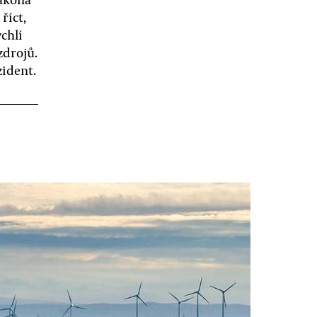
říct,
chlí
zdrojů.
zident.