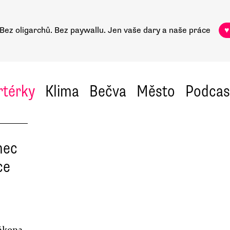
Bez oligarchů. Bez paywallu.
Jen vaše dary a naše práce
♥
rtérky
Klima
Bečva
Město
Podcas
nec
ce
ákona