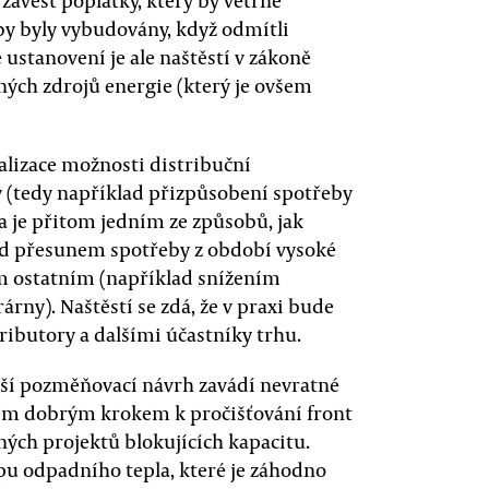
 zavést poplatky, který by větrné
 by byly vybudovány, když odmítli
ustanovení je ale naštěstí v zákoně
ných zdrojů energie (který je ovšem
alizace možnosti distribuční
ty (tedy například přizpůsobení spotřeby
ta je přitom jedním ze způsobů, jak
ad přesunem spotřeby z období vysoké
em ostatním (například snížením
rny). Naštěstí se zdá, že v praxi bude
butory a dalšími účastníky trhu.
lší pozměňovací návrh zavádí nevratné
rvním dobrým krokem k pročišťování front
ných projektů blokujících kapacitu.
upu odpadního tepla, které je záhodno