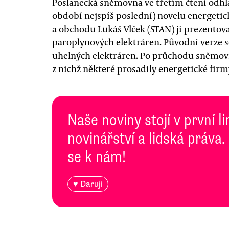
Poslanecká sněmovna ve třetím čtení odhla
období nejspíš poslední) novelu energeti
a obchodu Lukáš Vlček (STAN) ji prezentova
paroplynových elektráren. Původní verze 
uhelných elektráren. Po průchodu sněmov
z nichž některé prosadily energetické firmy
Naše noviny stojí v první l
novinářství a lidská práva.
se k nám!
♥ Daruji