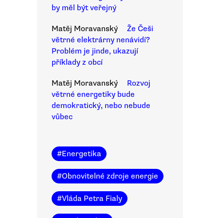
by měl být veřejný
Matěj Moravanský
Že Češi
větrné elektrárny nenávidí?
Problém je jinde, ukazují
příklady z obcí
Matěj Moravanský
Rozvoj
větrné energetiky bude
demokratický, nebo nebude
vůbec
#
Energetika
#
Obnovitelné zdroje energie
#
Vláda Petra Fialy