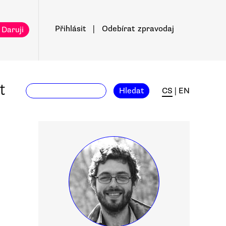
Přihlásit
|
Odebírat
zpravodaj
 Daruji
t
Hledat
CS
|
EN