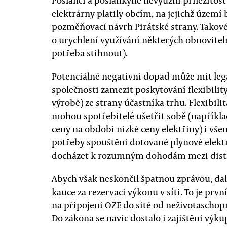
Poslanci a poslankyně nevyužili příležitost
elektrárny platily obcím, na jejichž území
pozměňovací návrh Pirátské strany. Takové 
o urychlení využívání některých obnovitel
potřeba stihnout).
Potenciálně negativní dopad může mít leg
společnosti zamezit poskytování flexibili
výrobě) ze strany účastníka trhu. Flexibili
mohou spotřebitelé ušetřit sobě (napříkl
ceny na období nízké ceny elektřiny) i vš
potřeby spouštění dotované plynové elektrá
docházet k rozumným dohodám mezi distri
Abych však neskončil špatnou zprávou, da
kauce za rezervaci výkonu v síti. To je p
na připojení OZE do sítě od neživotaschop
Do zákona se navíc dostalo i zajištění výk