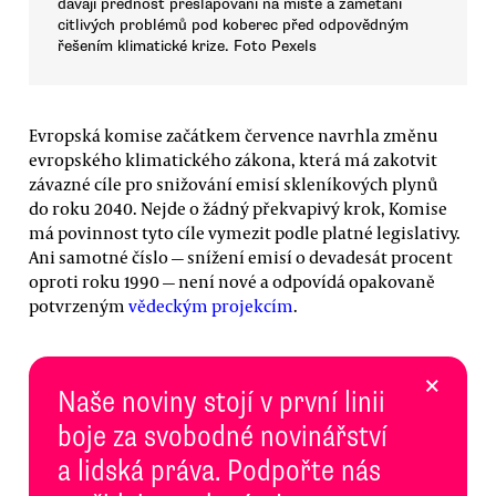
dávají přednost přešlapování na místě a zametání
citlivých problémů pod koberec před odpovědným
řešením klimatické krize. Foto Pexels
Evropská komise začátkem července navrhla změnu
evropského klimatického zákona, která má zakotvit
závazné cíle pro snižování emisí skleníkových plynů
do roku 2040. Nejde o žádný překvapivý krok, Komise
má povinnost tyto cíle vymezit podle platné legislativy.
Ani samotné číslo — snížení emisí o devadesát procent
oproti roku 1990 — není nové a odpovídá opakovaně
potvrzeným
vědeckým projekcím
.
×
Naše noviny stojí v první linii
boje za svobodné novinářství
a lidská práva. Podpořte nás