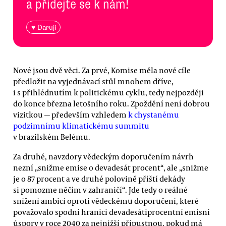
a přidejte se k nám!
♥ Daruji
Nové jsou dvě věci. Za prvé, Komise měla nové cíle
předložit na vyjednávací stůl mnohem dříve,
i s přihlédnutím k politickému cyklu, tedy nejpozději
do konce března letošního roku. Zpoždění není dobrou
vizitkou — především vzhledem
k chystanému
podzimnímu klimatickému summitu
v brazilském Belému.
Za druhé, navzdory vědeckým doporučením návrh
nezní „snižme emise o devadesát procent“, ale „snižme
je o 87 procent a ve druhé polovině příští dekády
si pomozme něčím v zahraničí“. Jde tedy o reálné
snížení ambicí oproti vědeckému doporučení, které
považovalo spodní hranici devadesátiprocentní emisní
úspory v roce 2040 za nejnižší přípustnou, pokud má