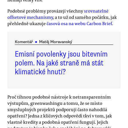
Podobné problémy provázejí všechny
srovnatelné
offsetové mechanismy
, a to už od samého počátku, jak
přehledně ukazuje
časová osa na webu Carbon Brief
.
Komentář
●
Matěj Moravanský
Emisní povolenky jsou bitevním
polem. Na jaké straně má stát
klimatické hnutí?
Proč tíhnou podobné nástroje k netransparentním
výstupům, greenwashingu a tomu, že se místo
smysluplných projektů podporují často nahodilá
opatření? Jedna z klíčových odpovědí tkví v tom, jak
vlastně kredity a podobná opatření fungují. Jejich