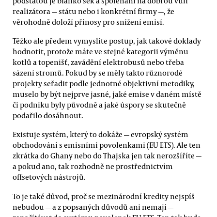
podstatou je bianko šek a spoléhání na dobrou vůli
realizátora — státu nebo i konkrétní firmy —, že
věrohodně doloží přínosy pro snížení emisí.
Těžko ale předem vymyslíte postup, jak takové doklady
hodnotit, protože máte ve stejné kategorii výměnu
kotlů a topenišť, zavádění elektrobusů nebo třeba
sázení stromů. Pokud by se měly takto různorodé
projekty seřadit podle jednotné objektivní metodiky,
muselo by být nejprve jasné, jaké emise v daném místě
či podniku byly původně a jaké úspory se skutečně
podařilo dosáhnout.
Existuje systém, který to dokáže — evropský systém
obchodování s emisními povolenkami (EU ETS). Ale ten
zkrátka do Ghany nebo do Thajska jen tak nerozšíříte —
a pokud ano, tak rozhodně ne prostřednictvím
offsetových nástrojů.
To je také důvod, proč se mezinárodní kredity nejspíš
nebudou — a z popsaných důvodů ani nemají —