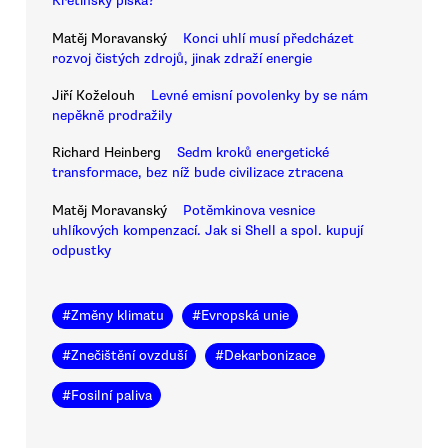
Křetínský píská?
Matěj Moravanský
Konci uhlí musí předcházet
rozvoj čistých zdrojů, jinak zdraží energie
Jiří Koželouh
Levné emisní povolenky by se nám
nepěkně prodražily
Richard Heinberg
Sedm kroků energetické
transformace, bez níž bude civilizace ztracena
Matěj Moravanský
Potěmkinova vesnice
uhlíkových kompenzací. Jak si Shell a spol. kupují
odpustky
#
Změny klimatu
#
Evropská unie
#
Znečištění ovzduší
#
Dekarbonizace
#
Fosilní paliva