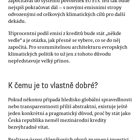
započítávat do systému povolenek EU ETS. Ten tak bude
nejspíš pokračovat dál — s novými emisními stropy
odvozenými od celkových klimatických cílů pro další
dekádu.
Tříprocentní podíl emisí z kreditů bude stát „někde
vedle“ a je otázka, jak přesně se vybere, co se do něj
započítá. Pro srozumitelnou architekturu evropských
klimatických politik to už jen z tohoto důvodu
nepředstavuje velký přínos.
K čemu je to vlastně dobré?
Pokud někomu připadá hledisko globální spravedlnosti
nebo transparentnosti příliš abstraktní, existuje ještě
jeden konkrétní a pragmatický důvod, proč by stát jako
Česká republika neměl mezinárodní kredity
bezvýhradně vítat.
Realizace úspor skleníkových plynů znamená investici