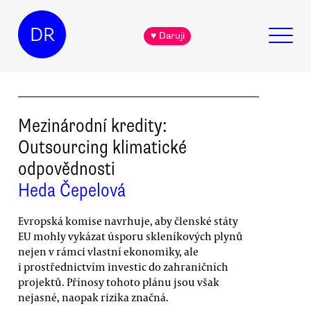
DR
♥ Daruji
Mezinárodní kredity:
Outsourcing klimatické
odpovědnosti
Heda Čepelová
Evropská komise navrhuje, aby členské státy
EU mohly vykázat úsporu skleníkových plynů
nejen v rámci vlastní ekonomiky, ale
i prostřednictvím investic do zahraničních
projektů. Přínosy tohoto plánu jsou však
nejasné, naopak rizika značná.