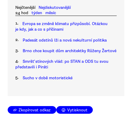
Nejčtenější
Nejdiskutovanější
24 hod
týden
měsíc
1.
Evropa se změně klimatu přizpůsobí. Otázkou
je kdy, jak a co s příčinami
2.
Padesát odstínů lži a nová nekulturní politika
3.
Brno chce koupit dům architektky Růženy Žertové
4.
Smršť stínových vlád: po STAN a ODS tu svou
představili i Piráti
5.
Sucho v době motoristické
Zkopírovat odkaz
Vytisknout