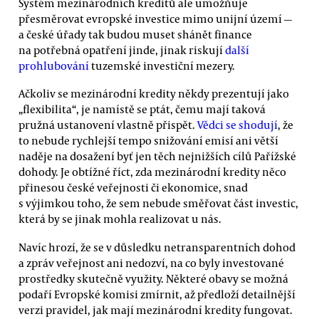
Systém mezinárodních kreditů ale umožňuje
přesměrovat evropské investice mimo unijní území —
a české úřady tak budou muset shánět finance
na potřebná opatření jinde, jinak riskují
další
prohlubování
tuzemské investiční mezery.
Ačkoliv se mezinárodní kredity někdy prezentují jako
„flexibilita“, je namístě se ptát, čemu mají taková
pružná ustanovení vlastně přispět.
Vědci se shodují
, že
to nebude rychlejší tempo snižování emisí ani větší
naděje na dosažení byť jen těch nejnižších cílů Pařížské
dohody. Je obtížné říct, zda mezinárodní kredity něco
přinesou české veřejnosti či ekonomice, snad
s výjimkou toho, že sem nebude směřovat část investic,
která by se jinak mohla realizovat u nás.
Navíc hrozí, že se v důsledku netransparentních dohod
a zpráv veřejnost ani nedozví, na co byly investované
prostředky skutečně využity. Některé obavy se možná
podaří Evropské komisi zmírnit, až předloží detailnější
verzi pravidel, jak mají mezinárodní kredity fungovat.