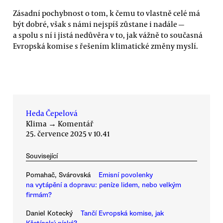
Zásadní pochybnost o tom, k čemu to vlastně celé má
být dobré, však s námi nejspíš zůstane i nadále —
a spolu s ní i jistá nedůvěra v to, jak vážně to současná
Evropská komise s řešením klimatické změny myslí.
Heda Čepelová
Klima
→
Komentář
25. července 2025 v 10.41
Související
Pomahač, Svárovská
Emisní povolenky
na vytápění a dopravu: peníze lidem, nebo velkým
firmám?
Daniel Kotecký
Tančí Evropská komise, jak