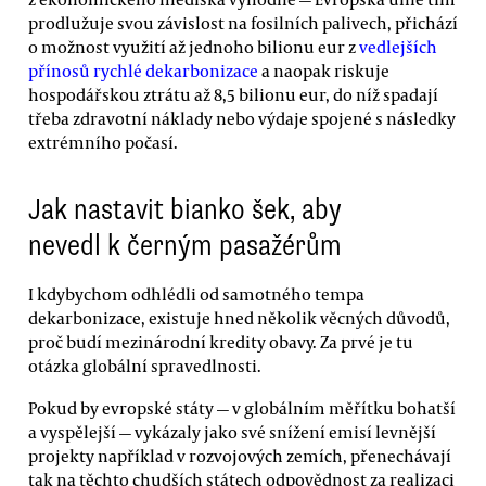
prodlužuje svou závislost na fosilních palivech, přichází
o možnost využití až jednoho bilionu eur z
vedlejších
přínosů rychlé dekarbonizace
a naopak riskuje
hospodářskou ztrátu až 8,5 bilionu eur, do níž spadají
třeba zdravotní náklady nebo výdaje spojené s následky
extrémního počasí.
Jak nastavit bianko šek, aby
nevedl k černým pasažérům
I kdybychom odhlédli od samotného tempa
dekarbonizace, existuje hned několik věcných důvodů,
proč budí mezinárodní kredity obavy. Za prvé je tu
otázka globální spravedlnosti.
Pokud by evropské státy — v globálním měřítku bohatší
a vyspělejší — vykázaly jako své snížení emisí levnější
projekty například v rozvojových zemích, přenechávají
tak na těchto chudších státech odpovědnost za realizaci