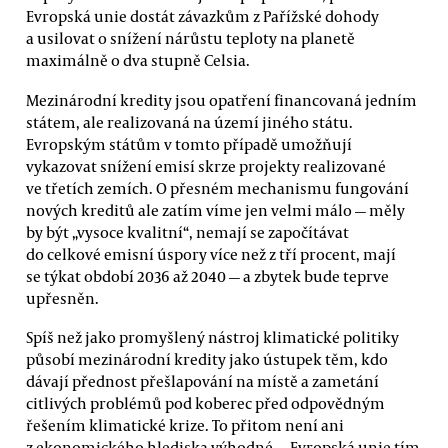
Evropská unie dostát závazkům z Pařížské dohody
a usilovat o snížení nárůstu teploty na planetě
maximálně o dva stupně Celsia.
Mezinárodní kredity jsou opatření financovaná jedním
státem, ale realizovaná na území jiného státu.
Evropským státům v tomto případě umožňují
vykazovat snížení emisí skrze projekty realizované
ve třetích zemích. O přesném mechanismu fungování
nových kreditů ale zatím víme jen velmi málo — měly
by být „vysoce kvalitní“, nemají se započítávat
do celkové emisní úspory více než z tří procent, mají
se týkat období 2036 až 2040 — a zbytek bude teprve
upřesněn.
Spíš než jako promyšlený nástroj klimatické politiky
působí mezinárodní kredity jako ústupek těm, kdo
dávají přednost přešlapování na místě a zametání
citlivých problémů pod koberec před odpovědným
řešením klimatické krize. To přitom není ani
z ekonomického hlediska výhodné — Evropská unie tím