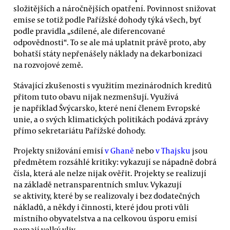
složitějších a náročnějších opatření. Povinnost snižovat
emise se totiž podle Pařížské dohody týká všech, byť
podle pravidla „sdílené, ale diferencované
odpovědnosti“. To se ale má uplatnit právě proto, aby
bohatší státy nepřenášely náklady na dekarbonizaci
na rozvojové země.
Stávající zkušenosti s využitím mezinárodních kreditů
přitom tuto obavu nijak nezmenšují. Využívá
je například Švýcarsko, které není členem Evropské
unie, a o svých klimatických politikách podává zprávy
přímo sekretariátu Pařížské dohody.
Projekty snižování emisí
v Ghaně
nebo
v Thajsku
jsou
předmětem rozsáhlé kritiky: vykazují se nápadně dobrá
čísla, která ale nelze nijak ověřit. Projekty se realizují
na základě netransparentních smluv. Vykazují
se aktivity, které by se realizovaly i bez dodatečných
nákladů, a někdy i činnosti, které jdou proti vůli
místního obyvatelstva a na celkovou úsporu emisí
nemají velký vliv.