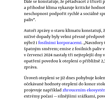
Dále se konstatuje, že pětadvacet z třiceti 
a příhodné klima vykazuje kritické hodno
neschopnost podpořit rychlé a sociálně sp
paliv“.
Autoři zprávy o stavu klimatu konstatují, 
ničivé dopady byly velmi přesně předpově
nýbrž i
fosilními korporacemi
. „Navzdory
špatným směrem; emise z fosilních paliv 
v červenci 2024 nastaly tři nejteplejší dny 
opatření povedou k oteplení o přibližně 2,
zpráva.
Úroveň oteplení se již dnes pohybuje kolem 
očekávané hodnoty oteplení do konce stolet
projevuje například
zhroucením ekosysté
extrémy počasí — silnějšími srážkami, pov