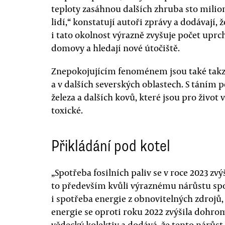
teploty zasáhnou dalších zhruba sto milio
lidí,“ konstatují autoři zprávy a dodávají, ž
i tato okolnost výrazně zvyšuje počet uprchl
domovy a hledají nové útočiště.
Znepokojujícím fenoménem jsou také tak
a v dalších severských oblastech. S táním 
železa a dalších kovů, které jsou pro život
toxické.
Přikládání pod kotel
„Spotřeba fosilních paliv se v roce 2023 zvý
to především kvůli výraznému nárůstu spotř
i spotřeba energie z obnovitelných zdrojů,
energie se oproti roku 2022 zvýšila dohro
vědecký kolektiv a dodává, že tento nárůst 