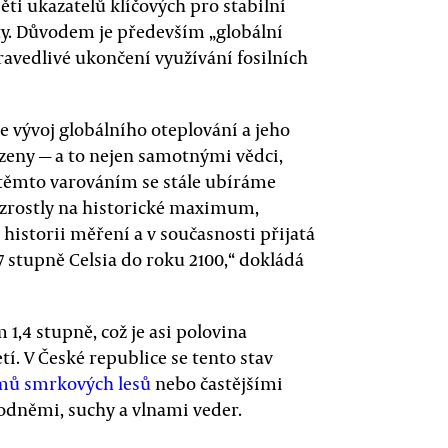
pěti ukazatelů klíčových pro stabilní
ty. Důvodem je především „globální
ravedlivé ukončení využívání fosilních
že vývoj globálního oteplování a jeho
zeny — a to nejen samotnými vědci,
 těmto varováním se stále ubíráme
vzrostly na historické maximum,
v historii měření a v současnosti přijatá
7 stupně Celsia do roku 2100,“ dokládá
1,4 stupně, což je asi polovina
í. V České republice se tento stav
mů smrkových lesů
nebo častějšími
odněmi, suchy a vlnami veder.