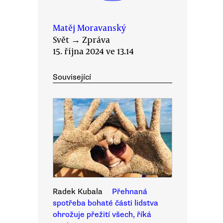
Matěj Moravanský
Svět
→
Zpráva
15. října 2024 ve 13.14
Související
Radek Kubala
Přehnaná
spotřeba bohaté části lidstva
ohrožuje přežití všech, říká