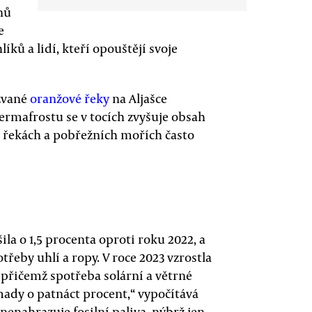
nů
e
íků a lidí, kteří opouštějí svoje
zvané
oranžové řeky
na Aljašce
permafrostu se v tocích zvyšuje obsah
 v řekách a pobřežních mořích často
šila o 1,5 procenta oproti roku 2022, a
eby uhlí a ropy. V roce 2023 vzrostla
 přičemž spotřeba solární a větrné
mady o patnáct procent,“ vypočítává
nenahrazuje fosilní paliva, nýbrž jen