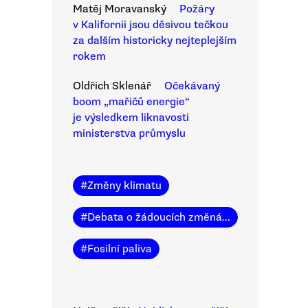
Matěj Moravanský
Požáry
v Kalifornii jsou děsivou tečkou
za dalším historicky nejteplejším
rokem
Oldřich Sklenář
Očekávaný
boom „mařičů energie“
je výsledkem liknavosti
ministerstva průmyslu
#
Změny klimatu
#
Debata o žádoucích změnách
#
Fosilní paliva