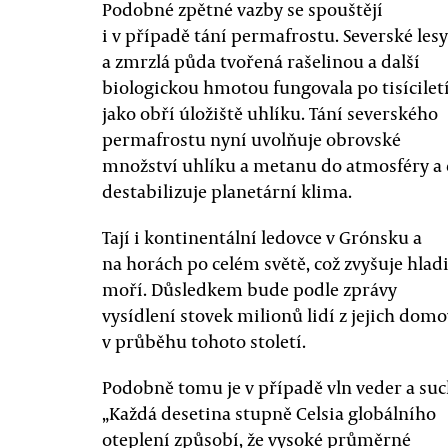
Podobné zpětné vazby se spouštějí
i v případě tání permafrostu. Severské lesy
a zmrzlá půda tvořená rašelinou a další
biologickou hmotou fungovala po tisícilet
jako obří úložiště uhlíku. Tání severského
permafrostu nyní uvolňuje obrovské
množství uhlíku a metanu do atmosféry a 
destabilizuje planetární klima.
Tají i kontinentální ledovce v Grónsku a
na horách po celém světě, což zvyšuje hlad
moří. Důsledkem bude podle zprávy
vysídlení stovek milionů lidí z jejich dom
v průběhu tohoto století.
Podobně tomu je v případě vln veder a suc
„Každá desetina stupně Celsia globálního
oteplení způsobí, že vysoké průměrné