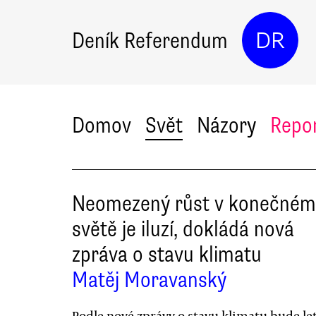
Deník Referendum
DR
Domov
Svět
Názory
Repo
Neomezený růst v konečném
světě je iluzí, dokládá nová
zpráva o stavu klimatu
Matěj Moravanský
Podle nové zprávy o stavu klimatu bude le