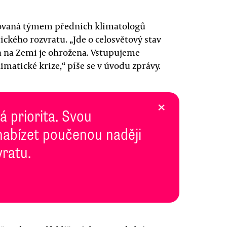
vaná týmem předních klimatologů
tického rozvratu. „Jde o celosvětový stav
ta na Zemi je ohrožena. Vstupujeme
imatické krize,“ píše se v úvodu zprávy.
×
 priorita. Svou
abízet poučenou naději
vratu.