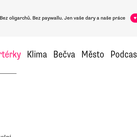
Bez oligarchů. Bez paywallu.
Jen vaše dary a naše práce
♥
rtérky
Klima
Bečva
Město
Podcas
tošní