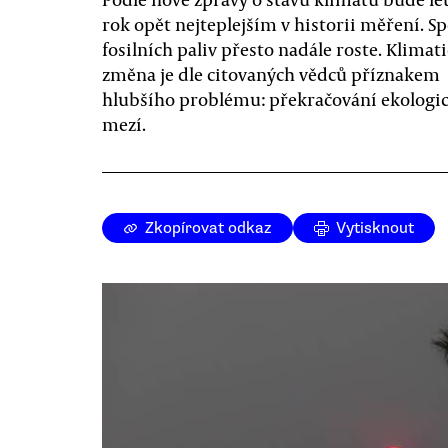
rok opět nejteplejším v historii měření. S
fosilních paliv přesto nadále roste. Klimat
změna je dle citovaných vědců příznakem
hlubšího problému: překračování ekologi
mezí.
Zkopírovat odkaz
Vytisknout