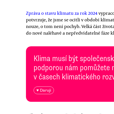
Zpráva o stavu klimatu za rok 2024
vypraco
potvrzuje, že jsme se ocitli v období klima
nouze, o tom není pochyb. Velká část živo
do nové naléhavé a nepředvídatelné fáze kl
Klima musí být společenská
podporou nám pomůžete n
v časech klimatického roz
♥ Daruji