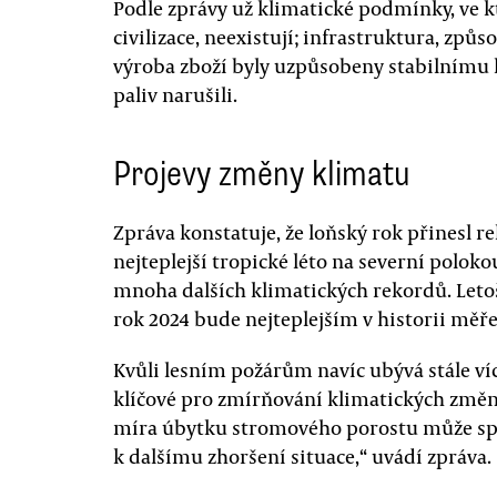
Podle zprávy už klimatické podmínky, ve k
civilizace, neexistují; infrastruktura, zp
výroba zboží byly uzpůsobeny stabilnímu k
paliv narušili.
Projevy změny klimatu
Zpráva konstatuje, že loňský rok přinesl r
nejteplejší tropické léto na severní polokou
mnoha dalších klimatických rekordů. Letošn
rok 2024 bude nejteplejším v historii měře
Kvůli lesním požárům navíc ubývá stále ví
klíčové pro zmírňování klimatických změn,
míra úbytku stromového porostu může spu
k dalšímu zhoršení situace,“ uvádí zpráva.