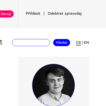
Přihlásit
|
Odebírat
zpravodaj
 Daruji
t
Hledat
CS
|
EN