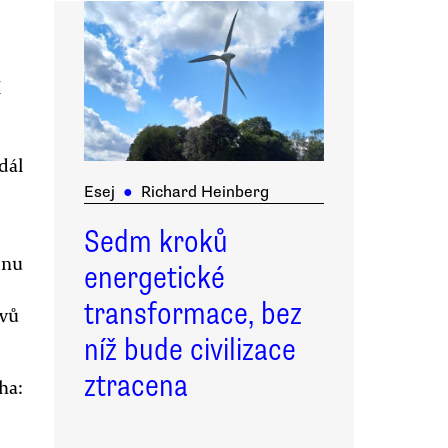
í
dál
Esej
●
Richard Heinberg
Sedm kroků
inu
energetické
transformace, bez
ovů
níž bude civilizace
ztracena
ha: