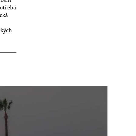
potřeba
ická
ckých