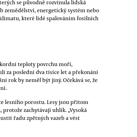
terých se původně rozvinula lidská
ůsob zemědělství, energetický systém nebo
limatu, které lidé spalováním fosilních
ekordní teploty povrchu moří,
li za poslední dva tisíce let a překonání
í rok by neměl být jiný. Očekává se, že
ní.
ce lesního porostu. Lesy jsou přitom
 protože zachytávají uhlík. „Vysoká
stit řadu zpětných vazeb a vést