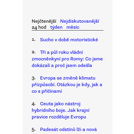
Nejčtenější
Nejdiskutovanější
24 hod
týden
měsíc
1.
Sucho v době motoristické
2.
Tři a půl roku vládní
zmocněnkyní pro Romy: Co jsme
dokázali a proč jsem odešla
3.
Evropa se změně klimatu
přizpůsobí. Otázkou je kdy, jak a
co s příčinami
4.
Ceuta jako nástroj
hybridního boje. Jak krajní
pravice rozděluje Evropu
5.
Padesát odstínů lži a nová