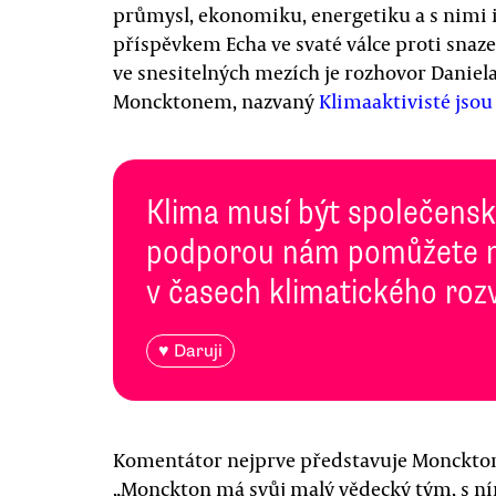
průmysl, ekonomiku, energetiku a s nimi i
příspěvkem Echa ve svaté válce proti snaz
ve snesitelných mezích je rozhovor Danie
Moncktonem, nazvaný
Klimaaktivisté jso
Klima musí být společenská
podporou nám pomůžete n
v časech klimatického roz
♥ Daruji
Komentátor nejprve představuje Monckton
„Monckton má svůj malý vědecký tým, s ním