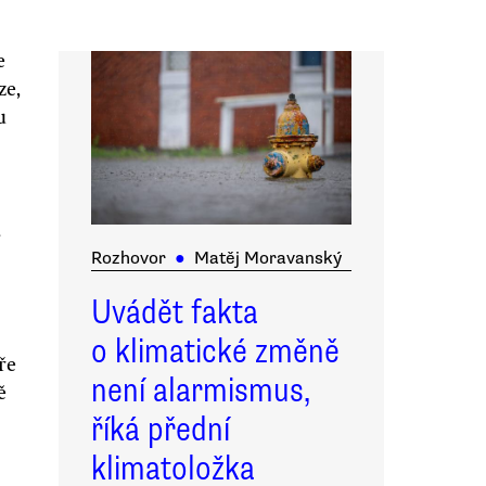
e
ze,
u
a
Rozhovor
●
Matěj Moravanský
Uvádět fakta
o klimatické změně
ře
není alarmismus,
ě
říká přední
klimatoložka