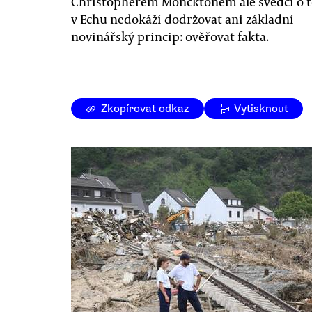
Christopherem Moncktonem ale svědčí o t
v Echu nedokáží dodržovat ani základní
novinářský princip: ověřovat fakta.
Zkopírovat odkaz
Vytisknout