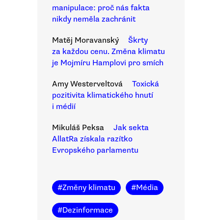
manipulace: proč nás fakta
nikdy neměla zachránit
Matěj Moravanský
Škrty
za každou cenu. Změna klimatu
je Mojmíru Hamplovi pro smích
Amy Westerveltová
Toxická
pozitivita klimatického hnutí
i médií
Mikuláš Peksa
Jak sekta
AllatRa získala razítko
Evropského parlamentu
#
Změny klimatu
#
Média
#
Dezinformace