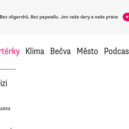
Bez oligarchů. Bez paywallu.
Jen vaše dary a naše práce
♥
rtérky
Klima
Bečva
Město
Podcas
izi
ozumu