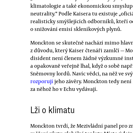
klimatologie a také ekonomickou smyslup
neutrality.“ Podle Kaisera tu existuje „ofic
realisticky smýšlejících odborníků, kteří
o snižování emisí skleníkových plynů.
Monckton se skutečně nachází mimo hlavn
z důvodu, který Kaiser čtenáři zamlčí — Mo
disident není členem žádné výzkumné insti
a opakovaně veřejně lhal, když o sobě nap
Sněmovny lordů. Navíc vědci, na něž ve sv
rozporují
jeho závěry. Monckton tedy není
za něhož ho v Echu vydávají.
Lži o klimatu
Monckton tvrdí, že Mezivládní panel pro