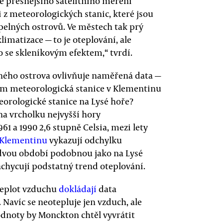
ně přesnějšího satelitního měření
i z meteorologických stanic, které jsou
pelných ostrovů. Ve městech tak prý
klimatizace — to je oteplování, ale
se skleníkovým efektem,“ tvrdí.
ného ostrova ovlivňuje naměřená data —
em meteorologická stanice v Klementinu
teorologické stanice na Lysé hoře?
a vrcholku nejvyšší hory
1 a 1990 2,6 stupně Celsia, mezi lety
Klementinu
vykazují odchylku
 dvou období podobnou jako na Lysé
 zachycují podstatný trend oteplování.
teplot vzduchu
dokládají
data
. Navíc se neotepluje jen vzduch, ale
hodnoty by Monckton chtěl vyvrátit