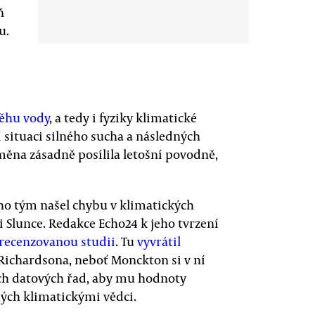
ň
u.
ěhu vody
, a tedy i fyziky klimatické
 situaci silného sucha a následných
měna zásadně posílila letošní povodně,
eho tým našel chybu v klimatických
 Slunce. Redakce Echo24 k jeho tvrzení
recenzovanou studii
. Tu
vyvrátil
Richardsona, neboť Monckton si v ní
ých datových řad, aby mu hodnoty
ných klimatickými vědci.