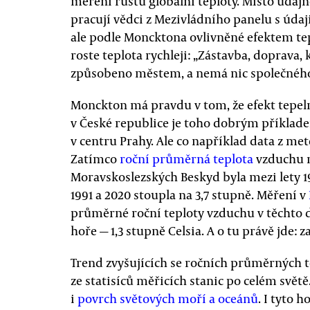
měření růstu globální teploty. Místo údaj
pracují vědci z Mezivládního panelu s údaj
ale podle Moncktona ovlivněné efektem te
roste teplota rychleji: „Zástavba, doprava, 
způsobeno městem, a nemá nic společného 
Monckton má pravdu v tom, že efekt tepel
v České republice je toho dobrým příklad
v centru Prahy. Ale co například data z me
Zatímco
roční průměrná teplota
vzduchu n
Moravskoslezských Beskyd byla mezi lety 196
1991 a 2020 stoupla na 3,7 stupně. Měření v
průměrné roční teploty vzduchu v těchto
hoře — 1,3 stupně Celsia. A o tu právě jde:
Trend zvyšujících se ročních průměrných 
ze statisíců měřicích stanic po celém světě
i
povrch světových moří a oceánů
. I tyto 