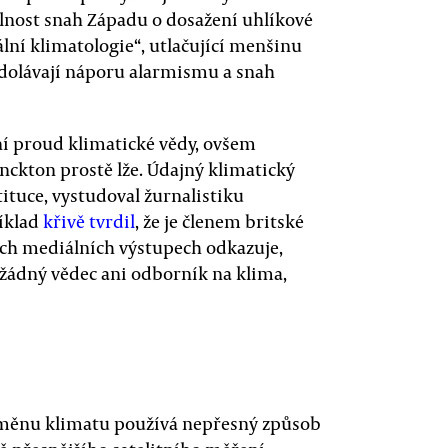
lnost snah Západu o dosažení uhlíkové
iální klimatologie“, utlačující menšinu
 odolávají náporu alarmismu a snah
í proud klimatické vědy, ovšem
nckton prostě lže. Údajný klimatický
tuce, vystudoval žurnalistiku
říklad
křivě tvrdil
, že je členem britské
ých mediálních výstupech odkazuje,
 žádný vědec ani odborník na klima,
 změnu klimatu používá nepřesný způsob