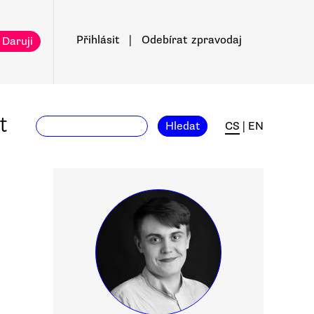
Přihlásit
|
Odebírat
zpravodaj
 Daruji
t
Hledat
CS
|
EN