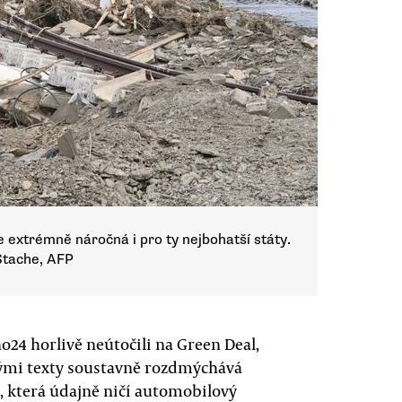
extrémně náročná i pro ty nejbohatší státy.
 Stache, AFP
o24 horlivě neútočili na Green Deal,
vými texty soustavně rozdmýchává
, která údajně ničí automobilový