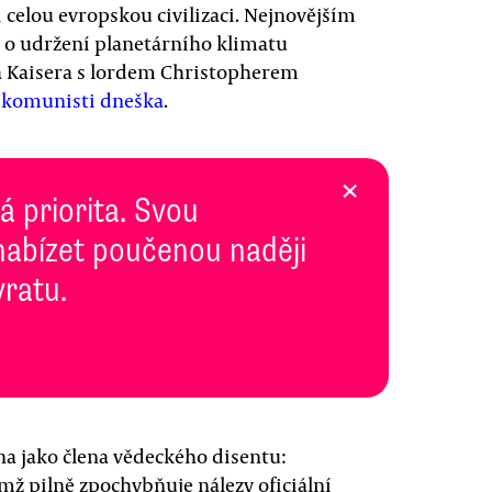
 celou evropskou civilizaci. Nejnovějším
e o udržení planetárního klimatu
la Kaisera s lordem Christopherem
u komunisti dneška
.
×
 priorita. Svou
abízet poučenou naději
vratu.
a jako člena vědeckého disentu:
ž pilně zpochybňuje nálezy oficiální