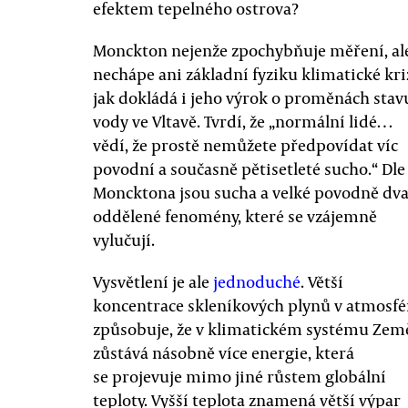
efektem tepelného ostrova?
Monckton nejenže zpochybňuje měření, al
nechápe ani základní fyziku klimatické kri
jak dokládá i jeho výrok o proměnách stav
vody ve Vltavě. Tvrdí, že „normální lidé…
vědí, že prostě nemůžete předpovídat víc
povodní a současně pětisetleté sucho.“ Dle
Moncktona jsou sucha a velké povodně dv
oddělené fenomény, které se vzájemně
vylučují.
Vysvětlení je ale
jednoduché
. Větší
koncentrace skleníkových plynů v atmosfé
způsobuje, že v klimatickém systému Zem
zůstává násobně více energie, která
se projevuje mimo jiné růstem globální
teploty. Vyšší teplota znamená větší výpar