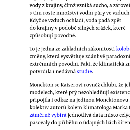
vody z krajiny, čímž vzniká sucho, a zárove
s tím roste množství vodní páry ve vzduch
Když se vzduch ochladí, voda padá zpět
do krajiny v podobě silných srážek, které
způsobují povodně.
To je jedna ze základních zákonitostí
kolob
změny, která vysvětluje zdánlivě paradoxní
extrémních povodní. Fakt, že klimatická z
potvrdila i nedávná
studie
.
Monckton se Kaiserovi rovněž chlubí, že j
modelech, které prý nezohledňují existenci
připojila i odkaz na jedinou Moncktonovu
kolektiv autorů kolem klimatologa Marka 
záměrně vybírá
jednotlivá data místo cel
pasovaly do příběhu o údajných lžích šíře