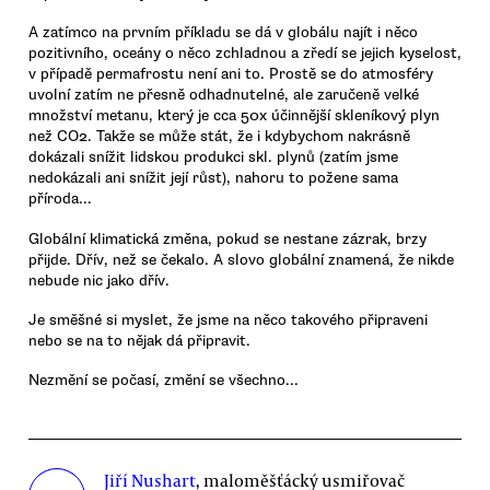
A zatímco na prvním příkladu se dá v globálu najít i něco
pozitivního, oceány o něco zchladnou a zředí se jejich kyselost,
v případě permafrostu není ani to. Prostě se do atmosféry
uvolní zatím ne přesně odhadnutelné, ale zaručeně velké
množství metanu, který je cca 50x účinnější skleníkový plyn
než CO2. Takže se může stát, že i kdybychom nakrásně
dokázali snížit lidskou produkci skl. plynů (zatím jsme
nedokázali ani snížit její růst), nahoru to požene sama
příroda...
Globální klimatická změna, pokud se nestane zázrak, brzy
přijde. Dřív, než se čekalo. A slovo globální znamená, že nikde
nebude nic jako dřív.
Je směšné si myslet, že jsme na něco takového připraveni
nebo se na to nějak dá připravit.
Nezmění se počasí, změní se všechno...
Jiří Nushart
, maloměšťácký usmiřovač