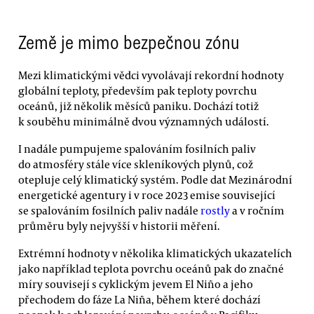
Země je mimo bezpečnou zónu
Mezi klimatickými vědci vyvolávají rekordní hodnoty
globální teploty, především pak teploty povrchu
oceánů, již několik měsíců paniku. Dochází totiž
k souběhu minimálně dvou významných událostí.
I nadále pumpujeme spalováním fosilních paliv
do atmosféry stále více skleníkových plynů, což
otepluje celý klimatický systém. Podle dat Mezinárodní
energetické agentury i v roce 2023 emise související
se spalováním fosilních paliv nadále
rostly
a v ročním
průměru byly nejvyšší v historii měření.
Extrémní hodnoty v několika klimatických ukazatelích
jako například teplota povrchu oceánů pak do značné
míry souvisejí s cyklickým jevem El Niño a jeho
přechodem do fáze La Niña, během které dochází