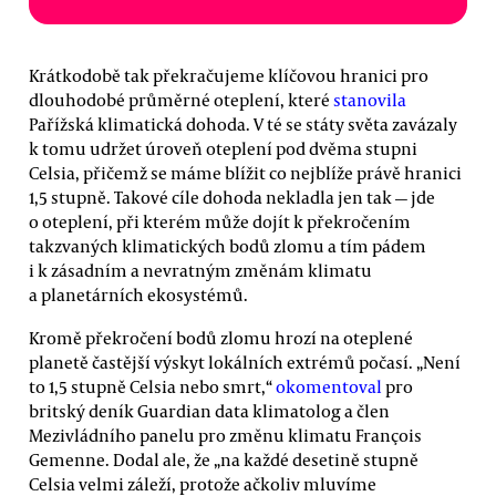
Krátkodobě tak překračujeme klíčovou hranici pro
dlouhodobé průměrné oteplení, které
stanovila
Pařížská klimatická dohoda. V té se státy světa zavázaly
k tomu udržet úroveň oteplení pod dvěma stupni
Celsia, přičemž se máme blížit co nejblíže právě hranici
1,5 stupně. Takové cíle dohoda nekladla jen tak — jde
o oteplení, při kterém může dojít k překročením
takzvaných klimatických bodů zlomu a tím pádem
i k zásadním a nevratným změnám klimatu
a planetárních ekosystémů.
Kromě překročení bodů zlomu hrozí na oteplené
planetě častější výskyt lokálních extrémů počasí. „Není
to 1,5 stupně Celsia nebo smrt,“
okomentoval
pro
britský deník Guardian data klimatolog a člen
Mezivládního panelu pro změnu klimatu François
Gemenne. Dodal ale, že „na každé desetině stupně
Celsia velmi záleží, protože ačkoliv mluvíme