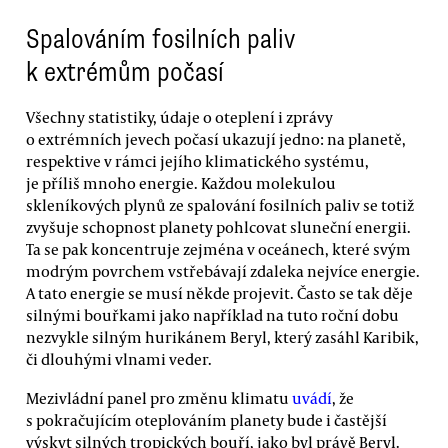
Spalováním fosilních paliv
k extrémům počasí
Všechny statistiky, údaje o oteplení i zprávy
o extrémních jevech počasí ukazují jedno: na planetě,
respektive v rámci jejího klimatického systému,
je příliš mnoho energie. Každou molekulou
skleníkových plynů ze spalování fosilních paliv se totiž
zvyšuje schopnost planety pohlcovat sluneční energii.
Ta se pak koncentruje zejména v oceánech, které svým
modrým povrchem vstřebávají zdaleka nejvíce energie.
A tato energie se musí někde projevit. Často se tak děje
silnými bouřkami jako například na tuto roční dobu
nezvykle silným hurikánem Beryl, který zasáhl Karibik,
či dlouhými vlnami veder.
Mezivládní panel pro změnu klimatu
uvádí
, že
s pokračujícím oteplováním planety bude i častější
výskyt silných tropických bouří, jako byl právě Beryl.