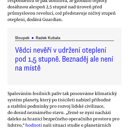
respondentů se pak domnívá, že globální teploty
dosáhnou alespoň 2,5 stupně nad úroveň před
průmyslovou revolucí, což představuje ničivý stupeň
oteplení, dodává Guardian.
Sloupek
●
Radek Kubala
Vědci nevěří v udržení oteplení
pod 1,5 stupně. Beznaděj ale není
na místě
Spalováním fosilních paliv tak posouváme klimatický
systém planety, který po tisíciletí nabízel příhodné
a stabilní podmínky pro rozvoj lidské civilizace,
do dosud neznámého stavu. „Země se nyní nachází
daleko za hranicí bezpečného operačního prostoru pro
lidstvo,“
hodnotí
naší situaci studie o planetárních