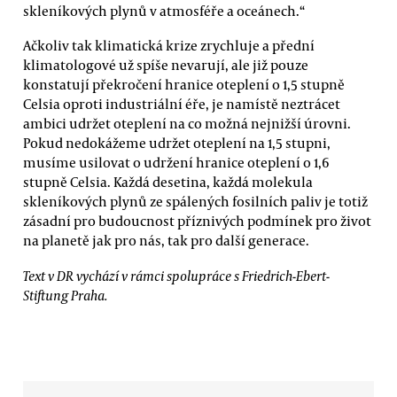
skleníkových plynů v atmosféře a oceánech.“
Ačkoliv tak klimatická krize zrychluje a přední
klimatologové už spíše nevarují, ale již pouze
konstatují překročení hranice oteplení o 1,5 stupně
Celsia oproti industriální éře, je namístě neztrácet
ambici udržet oteplení na co možná nejnižší úrovni.
Pokud nedokážeme udržet oteplení na 1,5 stupni,
musíme usilovat o udržení hranice oteplení o 1,6
stupně Celsia. Každá desetina, každá molekula
skleníkových plynů ze spálených fosilních paliv je totiž
zásadní pro budoucnost příznivých podmínek pro život
na planetě jak pro nás, tak pro další generace.
Text v DR vychází v rámci spolupráce s Friedrich-Ebert-
Stiftung Praha.