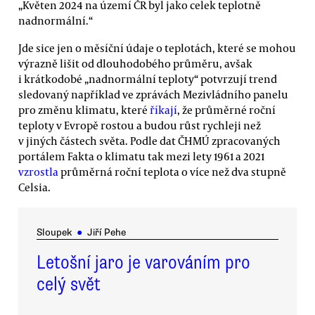
„Květen 2024 na území ČR byl jako celek teplotně
nadnormální.“
Jde sice jen o měsíční údaje o teplotách, které se mohou
výrazně lišit od dlouhodobého průměru, avšak
i krátkodobé „nadnormální teploty“ potvrzují trend
sledovaný například ve zprávách Mezivládního panelu
pro změnu klimatu, které
říkají
, že průměrné roční
teploty v Evropě rostou a budou růst rychleji než
v jiných částech světa. Podle dat ČHMÚ zpracovaných
portálem Fakta o klimatu tak mezi lety 1961 a 2021
vzrostla
průměrná roční teplota o více než dva stupně
Celsia.
Sloupek
●
Jiří Pehe
Letošní jaro je varováním pro
celý svět