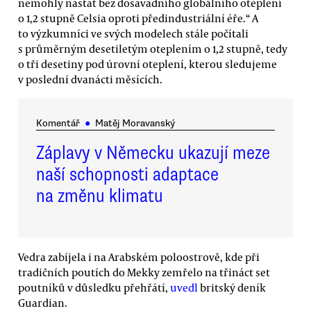
nemohly nastat bez dosavadního globálního oteplení
o 1,2 stupně Celsia oproti předindustriální éře.“ A
to výzkumníci ve svých modelech stále počítali
s průměrným desetiletým oteplením o 1,2 stupně, tedy
o tři desetiny pod úrovní oteplení, kterou sledujeme
v poslední dvanácti měsících.
Komentář
●
Matěj Moravanský
Záplavy v Německu ukazují meze
naší schopnosti adaptace
na změnu klimatu
Vedra zabíjela i na Arabském poloostrově, kde při
tradičních poutích do Mekky zemřelo na třináct set
poutníků v důsledku přehřátí,
uvedl
britský deník
Guardian.