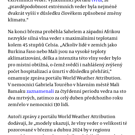
„pravděpodobnost extrémních veder byla nejméně
dvakrát vyšší v důsledku člověkem způsobené změny
klimatu.“
Na konci března proběhla Sahelem a západní Afrikou
nezvykle silná vlna veder s maximálními teplotami
kolem 45 stupňů Celsia. „Ačkoliv lidé v zemích jako
Burkina Faso nebo Mali jsou na vysoké teploty
aklimatizováni, délka a intenzita této vlny veder bylo
pro místní obtížná, o čemž svědčí i nahlášený zvýšený
počet hospitalizací a úmrtí v důsledku přehřátí,“
oznamuje zpráva portálu World Weather Attribution.
V nemocnici Gabriela Tourého v hlavním městě Mali
Bamaku
zaznamenali
za čtyřdenní periodu vedra na sto
dva mrtvých, zatímco za celý duben předchozího roku
zemřelo v nemocnici 130 lidí.
Autoři zprávy z portálu World Weather Attribution
dodávají, že „modely ukazují, že vlny veder o velikosti té
pozorované v březnu a dubnu 2024 by v regionu