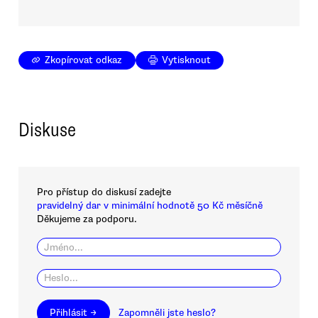
Zkopírovat odkaz
Vytisknout
Diskuse
Pro přístup do diskusí zadejte
pravidelný dar v minimální hodnotě 50 Kč měsíčně
Děkujeme za podporu.
Přihlásit →
Zapomněli jste heslo?