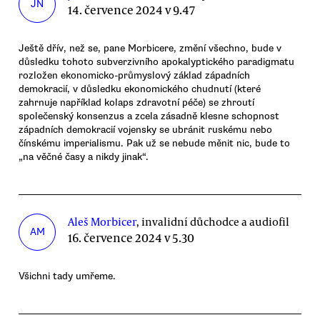
JN
14. července 2024 v 9.47
Ještě dřív, než se, pane Morbicere, změní všechno, bude v
důsledku tohoto subverzivního apokalyptického paradigmatu
rozložen ekonomicko-průmyslový základ západních
demokracií, v důsledku ekonomického chudnutí (které
zahrnuje například kolaps zdravotní péče) se zhroutí
společenský konsenzus a zcela zásadně klesne schopnost
západních demokracií vojensky se ubránit ruskému nebo
čínskému imperialismu. Pak už se nebude měnit nic, bude to
„na věčné časy a nikdy jinak“.
Aleš Morbicer
, invalidní důchodce a audiofil
AM
16. července 2024 v 5.30
Všichni tady umřeme.