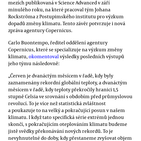
mezích publikovaná v Science Advanced v září
minulého roku, na které pracoval tým Johana
Rockströma z Postupimského institutu pro výzkum
dopadů změny klimatu. Tento závěr potvrzuje i nová
zpráva agentury Copernicus.
Carlo Buontempo, ředitel oddělení agentury
Copernicus, které se specializuje na výzkum změny
klimatu,
okomentoval
výsledky posledních výstupů
jeho týmu následovně:
„Červen je dvanáctým měsícem v řadě, kdy byly
zaznamenány rekordní globální teploty, a dvanáctým
měsícem v řadě, kdy teploty překročily hranici 1,5
stupně Celsia ve srovnání s obdobím před průmyslovou
revolucí. To je více než statistická zvláštnost
a poukazuje to na velký a pokračující posun v našem
klimatu. I když tato specifická série extrémů jednou
skončí, s pokračujícím oteplováním klimatu budeme
jistě svědky překonávání nových rekordů. To je
nevyhnutelné do doby, kdy přestaneme zvyšovat objem