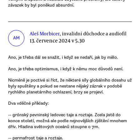
závazek by byl poněkud absurdní.
Aleš Morbicer
, invalidní důchodce a audiofil
AM
13. července 2024 v 5.30
Ano, je třeba dál se snažit, i když se nedaří, jak by mělo.
Ano, je třeba optimismus, i když k němu moc důvodů není.
Nicméně je poctivé si říct, že některé síly globálního dosahu už
byly spuštěny a pokud se nestane nějaký zázrak v podobě
rychlého planetárního ochlazení, brzy se projeví.
Dva vděčné příklady:
-- grónský pevninský ledovec taje a roztaje. Zcela jistě do
konce století, možná ale podle nejnovějších zjištění mnohem
dřív. Hladina světových oceánů stoupne o 7m.
-- permafrost taje a roztaje.