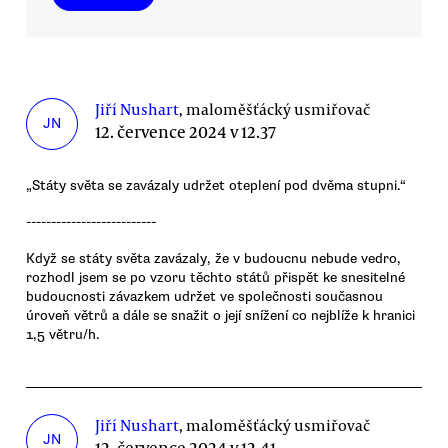
Jiří Nushart
, maloměšťácký usmiřovač
JN
12. července 2024 v 12.37
„Státy světa se zavázaly udržet oteplení pod dvěma stupni.“
--------------------------
Když se státy světa zavázaly, že v budoucnu nebude vedro,
rozhodl jsem se po vzoru těchto států přispět ke snesitelné
budoucnosti závazkem udržet ve společnosti současnou
úroveň větrů a dále se snažit o její snížení co nejblíže k hranici
1,5 větru/h.
Jiří Nushart
, maloměšťácký usmiřovač
JN
12. července 2024 v 12.41