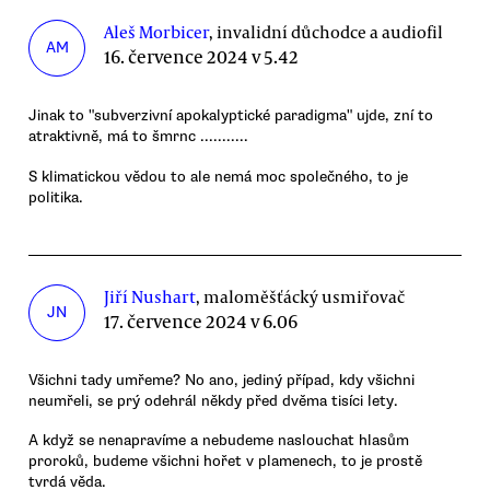
Aleš Morbicer
, invalidní důchodce a audiofil
AM
16. července 2024 v 5.42
Jinak to "subverzivní apokalyptické paradigma" ujde, zní to
atraktivně, má to šmrnc ...........
S klimatickou vědou to ale nemá moc společného, to je
politika.
Jiří Nushart
, maloměšťácký usmiřovač
JN
17. července 2024 v 6.06
Všichni tady umřeme? No ano, jediný případ, kdy všichni
neumřeli, se prý odehrál někdy před dvěma tisíci lety.
A když se nenapravíme a nebudeme naslouchat hlasům
proroků, budeme všichni hořet v plamenech, to je prostě
tvrdá věda.