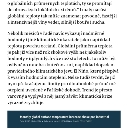
o globálních průměrných teplotách, ty se promítají
do obrovských lokálních extrémů.“ I malý nárůst
globální teploty tak může znamenat povodně, častější
a intenzivnější vlny veder, silnější bouře i sucha.
Několik měsíců v řadě navíc vykazují nadměrné
hodnoty i jiné klimatické ukazatele jako například
teplota povrchu oceánů. Globální průměrná teplota
je pak již více než rok skokově vyšší než jakékoliv
hodnoty v uplynulých více než sto letech. To může být
ovlivněno mnoha skutečnostmi, například dopadem
pravidelného klimatického jevu El Niño, které přispívá
k vyšším hodnotám oteplení. Nelze tudíž tvrdit, že již
nyní překračujeme limity pro dlouhodobé průměrné
oteplení uvedené v Pařížské dohodě. Trend je přesto
varovný a vyplývá z něj jasný závěr: klimatická krize
výrazně zrychluje.