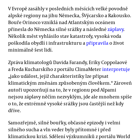
V Evropě zasáhly v posledních měsících velké povodně
alpské regiony na jihu Německa, ŠVýcarsko a Rakousko.
Bouře Orinoco vzniklá nad Atlantským oceánem
přinesla do Německa silné srážky a následné
záplavy
.
Několik měst vyhlásilo stav katastrofy, vysoká voda
poškodila obydlí i infrastrukturu a
připravila
o život
minimálně šest lidí.
Zpráva klimatologů Davida Farandy, Eriky Coppolaové
a Freda Kucharskiho z portálu ClimaMeter
interpretuje
„jako událost, jejíž charakteristiky lze připsat
klimatickým změnám způsobeným člověkem.“ Zároveň
autoři upozorňují na to, že v regionu pod Alpami
nejsou záplavy něčím nezvyklým, jde ale mnohem spíše
o to, že extrémně vysoké srážky jsou častější než kdy
dříve.
Samozřejmě, silné bouřky, občasné epizody i velmi
silného sucha a vln veder byly přítomné i před
klimatickou krizí. Sdělení výzkumníků z portálu World