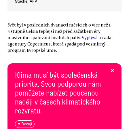
Stache, AFP
Svět byl v posledních dvanácti měsících o více než 1,
5 stupně Celsia teplejší než před začátkem éry
masivního spalování fosilních paliv.
Vyplývá
to z dat
agentury Copernicus, která spadá pod vesmírný
program Evropské unie.
×
Klima musí být společenská
priorita. Svou podporou nám
pomůžete nabízet poučenou
naději v časech klimatického
rozvratu.
♥ Daruji