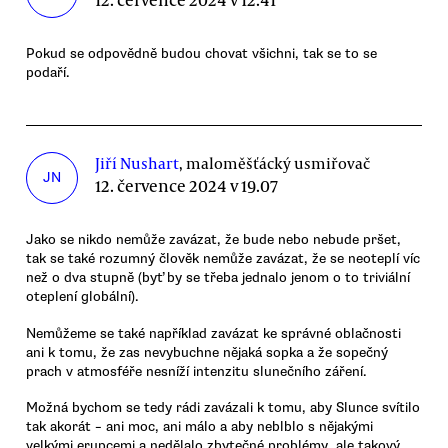
Pokud se odpovědně budou chovat všichni, tak se to se
podaří.
Jiří Nushart
, maloměšťácký usmiřovač
JN
12. července 2024 v 19.07
Jako se nikdo nemůže zavázat, že bude nebo nebude pršet,
tak se také rozumný člověk nemůže zavázat, že se neoteplí víc
než o dva stupně (byť by se třeba jednalo jenom o to triviální
oteplení globální).
Nemůžeme se také například zavázat ke správné oblačnosti
ani k tomu, že zas nevybuchne nějaká sopka a že sopečný
prach v atmosféře nesníží intenzitu slunečního záření.
Možná bychom se tedy rádi zavázali k tomu, aby Slunce svítilo
tak akorát – ani moc, ani málo a aby neblblo s nějakými
velkými erupcemi a nedělalo zbytečné problémy, ale takový