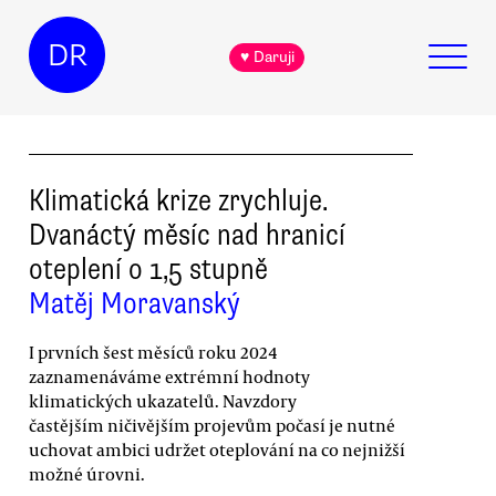
DR
♥ Daruji
Klimatická krize zrychluje.
Dvanáctý měsíc nad hranicí
oteplení o 1,5 stupně
Matěj Moravanský
I prvních šest měsíců roku 2024
zaznamenáváme extrémní hodnoty
klimatických ukazatelů. Navzdory
častějším ničivějším projevům počasí je nutné
uchovat ambici udržet oteplování na co nejnižší
možné úrovni.