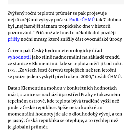
Zvýšený roční teplotní průměr se pak projevuje
nejrůznějšími výkyvy počasí.
Podle ČHMÚ
tak 7. dubna
byl „nejčasnější záznam tropického dne v historii
pozorování.“ Přičemž ale hned o několik dní později
přišly
noční mrazy, které zničily část ovocnářské úrody.
Červen pak Český hydrometeorologický úřad
vyhodnotil
jako silně nadnormální na základě trendů
ze stanice v Klementinu, kde se teplota měří již od roku
1775. „Ze všech šesti červnů teplejších než ten letošní
se pouze jeden vyskytl před rokem 2000,“ uvádí ČHMÚ.
Data z Klementina mohou v konkrétních hodnotách
mást; stanice se nachází uprostřed Prahy v takzvaném
tepelném ostrově, kde teplota bývá tradičně vyšší než
jinde v České republice. Spíše než o konkrétní
momentální hodnoty jde ale o dlouhodobý vývoj, a ten
je jasný: Česká republika se otepluje, a to rychleji než
je globální průměr.