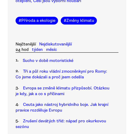
oteplení, Češi jsou výborní houbaři
#
Příroda a ekologie
#
Změny klimatu
Nejčtenější
Nejdiskutovanější
24 hod
týden
měsíc
1.
Sucho v době motoristické
2.
Tři a půl roku vládní zmocněnkyní pro Romy:
Co jsme dokázali a proč jsem odešla
3.
Evropa se změně klimatu přizpůsobí. Otázkou
je kdy, jak a co s příčinami
4.
Ceuta jako nástroj hybridního boje. Jak krajní
pravice rozděluje Evropu
5.
Zrušení devátých tříd: nápad pro okurkovou
sezónu