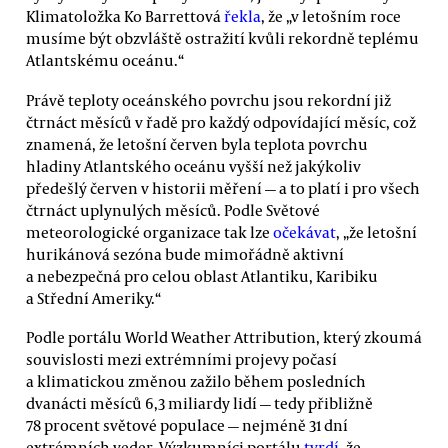
Klimatoložka Ko Barrettová
řekla
, že „v letošním roce
musíme být obzvláště ostražití kvůli rekordně teplému
Atlantskému oceánu.“
Právě teploty oceánského povrchu jsou rekordní již
čtrnáct měsíců v řadě pro každý odpovídající měsíc, což
znamená, že letošní červen byla teplota povrchu
hladiny Atlantského oceánu vyšší než jakýkoliv
předešlý červen v historii měření — a to platí i pro všech
čtrnáct uplynulých měsíců. Podle Světové
meteorologické organizace tak lze
očekávat
, „že letošní
hurikánová sezóna bude mimořádně aktivní
a nebezpečná pro celou oblast Atlantiku, Karibiku
a Střední Ameriky.“
Podle portálu World Weather Attribution, který zkoumá
souvislosti mezi extrémními projevy počasí
a klimatickou změnou zažilo během posledních
dvanácti měsíců 6,3 miliardy lidí — tedy přibližně
78 procent světové populace — nejméně 31 dní
extrémních veder. Výzkumníci portálu
tvrdí
, že