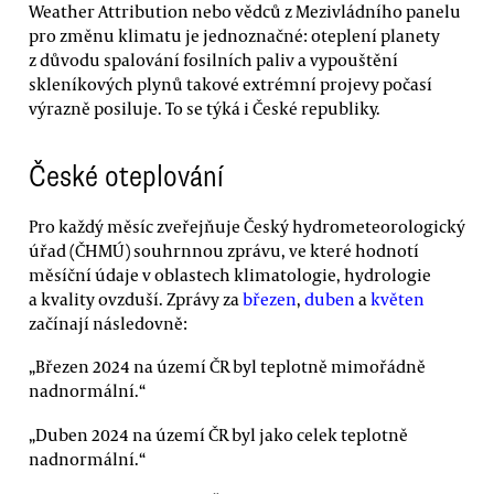
Weather Attribution nebo vědců z Mezivládního panelu
pro změnu klimatu je jednoznačné: oteplení planety
z důvodu spalování fosilních paliv a vypouštění
skleníkových plynů takové extrémní projevy počasí
výrazně posiluje. To se týká i České republiky.
České oteplování
Pro každý měsíc zveřejňuje Český hydrometeorologický
úřad (ČHMÚ) souhrnnou zprávu, ve které hodnotí
měsíční údaje v oblastech klimatologie, hydrologie
a kvality ovzduší. Zprávy za
březen
,
duben
a
květen
začínají následovně:
„Březen 2024 na území ČR byl teplotně mimořádně
nadnormální.“
„Duben 2024 na území ČR byl jako celek teplotně
nadnormální.“