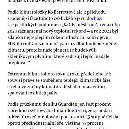
naopak k ochlazování povrchu oceánů v Pacifiku.
Podle klimatoložky Ko Barrettové ale k příchodu
studenější fáze tohoto cyklického jevu
dochází
za specifických podmínek: „Každý měsíc od června roku
2023 zaznamenal nový teplotní rekord — a rok 2023 byl
zdaleka nejteplejším rokem v historii. Konec jevu
El Niño tudíž neznamená pauzu v dlouhodobé změně
klimatu, protože naše planeta se bude kvůli
skleníkovým plynům, které zadržují teplo, nadále
oteplovat.“
Extrémní klima tohoto roku a roku předešlého tak
souvisí právě se souběhem teplejší klimatické fáze
a celkové změny klimatu v důsledku masivního
spalování fosilních paliv.
Podle průzkumu deníku Guardian jen šest procent
z předních světových klimatologů
věří
, že se podaří
udržet úroveň oteplování pod hranicí 1,5 stupně Celsia
oproti předindustriální éře, většina, 77 procent