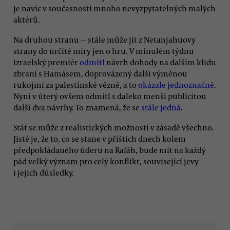
je navíc v současnosti mnoho nevyzpytatelných malých
aktérů.
Na druhou stranu — stále může jít z Netanjahuovy
strany do určité míry jen o hru. V minulém týdnu
izraelský premiér
odmítl
návrh dohody na dalším klidu
zbraní s Hamásem, doprovázený další výměnou
rukojmí za palestinské vězně, a to
okázale jednoznačně
.
Nyní v úterý ovšem odmítl s daleko menší publicitou
další dva návrhy. To znamená, že se
stále jedná
.
Stát se může z realistických možností v zásadě všechno.
Jisté je, že to, co se stane v příštích dnech kolem
předpokládaného úderu na Rafáh, bude mít na každý
pád velký význam pro celý konflikt, související jevy
i jejich důsledky.