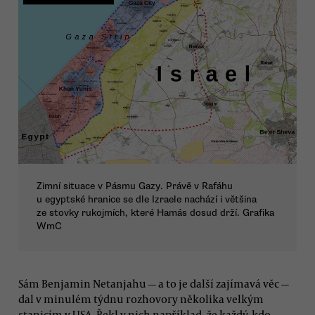
Zimní situace v Pásmu Gazy. Právě v Rafáhu
u egyptské hranice se dle Izraele nachází i většina
ze stovky rukojmích, které Hamás dosud drží. Grafika
WmC
Sám Benjamin Netanjahu — a to je další zajímavá věc —
dal v minulém týdnu rozhovory několika velkým
stanicím v USA. Řekl v nich například, že každý, kdo