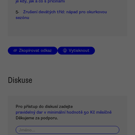
je kdy, jak a co s příčinami
5.
Zrušení devátých tříd: nápad pro okurkovou
sezónu
Zkopírovat odkaz
Vytisknout
Diskuse
Pro přístup do diskusí zadejte
pravidelný dar v minimální hodnotě 50 Kč měsíčně
Děkujeme za podporu.