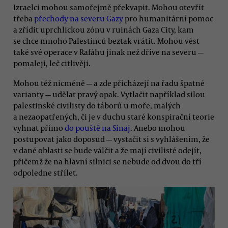
Izraelci mohou samořejmě překvapit. Mohou otevřít
třeba
přechody na severu Gazy
pro humanitární pomoc
a zřídit uprchlickou zónu v ruinách Gaza City, kam
se chce mnoho Palestinců beztak vrátit. Mohou vést
také své operace v Rafáhu jinak než dříve na severu —
pomaleji, leč citlivěji.
Mohou též nicméně — a zde přicházejí na řadu špatné
varianty — udělat pravý opak. Vytlačit například silou
palestinské civilisty do táborů u moře, malých
a nezaopatřených, či je v duchu staré konspirační teorie
vyhnat přímo
do pouště na Sinaj
. Anebo mohou
postupovat jako doposud — vystačit si s vyhlášením, že
v dané oblasti se bude válčit a že mají civilisté odejít,
přičemž že na hlavní silnici se nebude od dvou do tří
odpoledne střílet.