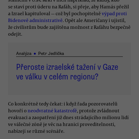
se staví proti úderu na Rafáh, si přeje, aby Hamás přežil
a Izrael kapituloval — což byl pochopitelně
výpad proti
Bidenově administrativě
. Opět ale Američany i ujistil,
že civilistům bude zajištěna možnost z Rafáhu bezpečně
odejít.
Analýza
●
Petr Jedlička
Přeroste izraelské tažení v Gaze
ve válku v celém regionu?
Co konkrétně tedy čekat: i když řada pozorovatelů
hovoří o
neodvratné katastrofě
, protože zvládnout
evakuaci a zaopatření již dnes strádajícího milionu lidí
ve válečné zóně je věc na hranici proveditelnosti,
nabízejí se různé scénáře.