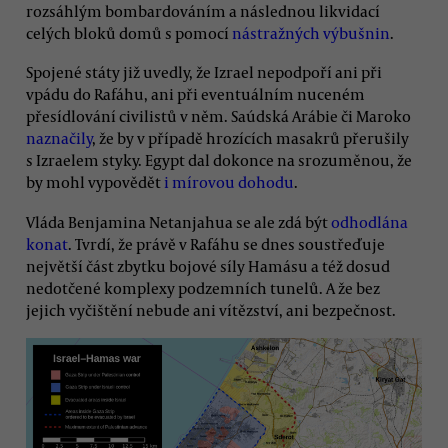
rozsáhlým bombardováním a následnou likvidací
celých bloků domů s pomocí
nástražných výbušnin
.
Spojené státy již uvedly, že Izrael nepodpoří ani při
vpádu do Rafáhu, ani při eventuálním nuceném
přesídlování civilistů v něm. Saúdská Arábie či Maroko
naznačily
, že by v případě hrozících masakrů přerušily
s Izraelem styky. Egypt dal dokonce na srozuměnou, že
by mohl vypovědět
i mírovou dohodu
.
Vláda Benjamina Netanjahua se ale zdá být
odhodlána
konat
. Tvrdí, že právě v Rafáhu se dnes soustřeďuje
největší část zbytku bojové síly Hamásu a též dosud
nedotčené komplexy podzemních tunelů. A že bez
jejich vyčištění nebude ani vítězství, ani bezpečnost.