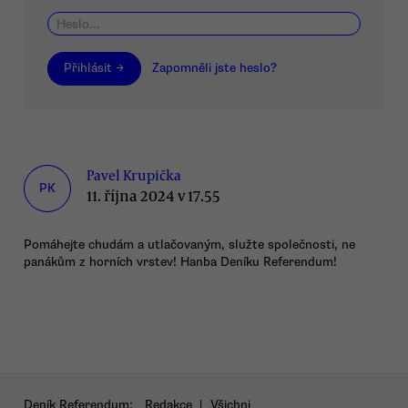
Přihlásit →
Zapomněli jste heslo?
Pavel Krupička
PK
11. října 2024 v 17.55
Pomáhejte chudám a utlačovaným, služte společnosti, ne
panákům z horních vrstev! Hanba Deníku Referendum!
Deník Referendum:
Redakce
|
Všichni