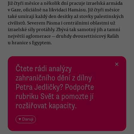
Již čtyři měsíce a několik dní pracuje izraelská armáda
v Gaze, oficiálně na likvidaci Hamásu. Již čtyři měsíce
také umírají každý den desítky až stovky palestinských
civilistů. Severem Pásma i centrálními oblastmi už
izraelské síly protáhly. Zbývá tak samotný jih a tamní
největší aglomerace — druhdy dvousettisícový Rafáh
u hranice s Egyptem.
×
Čtete rádi analýzy
zahraničního dění z dílny
Petra Jedličky? Podpořte
rubriku Svět a pomozte jí
rozšiřovat kapacity.
♥ Daruji