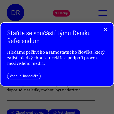
DR
♥ Daruji
×
Staňte se součástí týmu Deníku
Referendum
Izraelské tažení v Gaze dospělo
Hledáme pečlivého a samostatného člověka, který
k důležitému mezníku
zajistí hladký chod kanceláře a podpoří provoz
Petr Jedlička
nezávislého média.
Izraelské ozbrojené síly se chystají vstoupit
Vedoucí kanceláře
do města Rafáhu, místa, kde se dnes tísní přes
milion uprchlíků. Budou-li postupovat jako
doposud, následky mohou být nedozírné.
Zkopírovat odkaz
Vytisknout