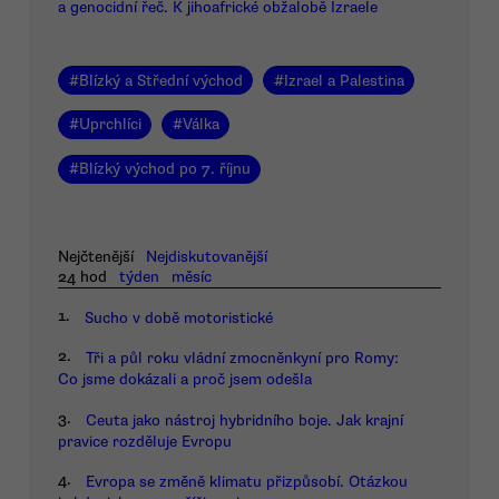
a genocidní řeč. K jihoafrické obžalobě Izraele
#
Blízký a Střední východ
#
Izrael a Palestina
#
Uprchlíci
#
Válka
#
Blízký východ po 7. říjnu
Nejčtenější
Nejdiskutovanější
24 hod
týden
měsíc
1.
Sucho v době motoristické
2.
Tři a půl roku vládní zmocněnkyní pro Romy:
Co jsme dokázali a proč jsem odešla
3.
Ceuta jako nástroj hybridního boje. Jak krajní
pravice rozděluje Evropu
4.
Evropa se změně klimatu přizpůsobí. Otázkou