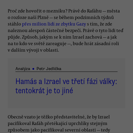
Proč zde hovořit o mezníku? Právě do Rafáhu — města
o rozloze naší Plzně — se během podzimních týdnů
stáhlo
přes milion lidí ze zbytku Gazy
s tím, že zde
naleznou alespoň částečné bezpečí. Právě o tyto lidi teď
půjde. Způsob, jakým se k nim Izrael zachová — a jak
na to kdo ve světě zareaguje —, bude hrát zásadní roli
v dalším vývoji v oblasti.
Analýza
●
Petr Jedlička
Hamás a Izrael ve třetí fázi války:
tentokrát je to jiné
Obecně vzato je těžko představitelné, že by Izrael
pacifikoval Rafáh přetékající uprchlíky stejným
způsobem jako pacifikoval severní oblasti — tedy