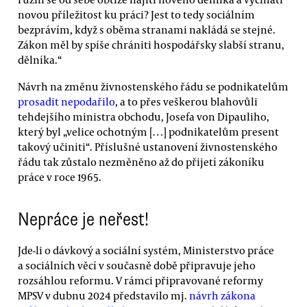
novou příležitost ku práci? Jest to tedy sociálním
bezprávím, když s oběma stranami nakládá se stejné.
Zákon měl by spíše chrániti hospodářsky slabší stranu,
dělníka.“
Návrh na změnu živnostenského řádu se podnikatelům
prosadit nepodařilo
, a to přes veškerou blahovůli
tehdejšího ministra obchodu, Josefa von Dipauliho,
který byl „velice ochotným […] podnikatelům present
takový učiniti“. Příslušné ustanovení živnostenského
řádu tak zůstalo nezměněno až do přijetí zákoníku
práce v roce 1965.
Nepráce je neřest!
Jde-li o dávkový a sociální systém, Ministerstvo práce
a sociálních věcí v současně době připravuje jeho
rozsáhlou reformu. V rámci připravované reformy
MPSV v dubnu 2024 představilo mj.
návrh zákona