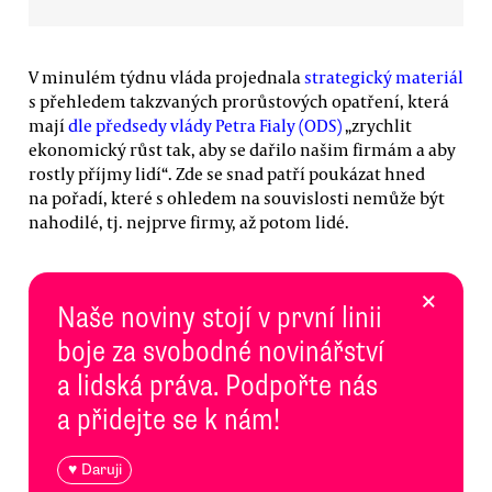
V minulém týdnu vláda projednala
strategický materiál
s přehledem takzvaných prorůstových opatření, která
mají
dle předsedy vlády Petra Fialy (ODS)
„zrychlit
ekonomický růst tak, aby se dařilo našim firmám a aby
rostly příjmy lidí“. Zde se snad patří poukázat hned
na pořadí, které s ohledem na souvislosti nemůže být
nahodilé, tj. nejprve firmy, až potom lidé.
×
Naše noviny stojí v první linii
boje za svobodné novinářství
a lidská práva. Podpořte nás
a přidejte se k nám!
♥ Daruji