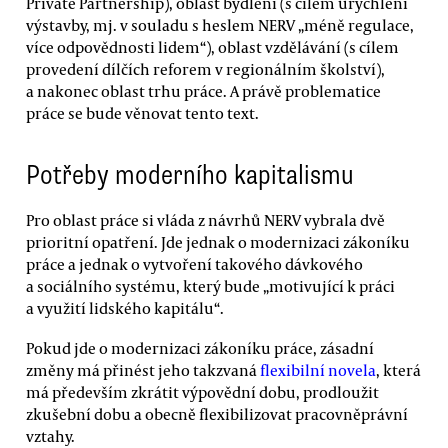
Private Partnership), oblast bydlení (s cílem urychlení
výstavby, mj. v souladu s heslem NERV „méně regulace,
více odpovědnosti lidem“), oblast vzdělávání (s cílem
provedení dílčích reforem v regionálním školství),
a nakonec oblast trhu práce. A právě problematice
práce se bude věnovat tento text.
Potřeby moderního kapitalismu
Pro oblast práce si vláda z návrhů NERV vybrala dvě
prioritní opatření. Jde jednak o modernizaci zákoníku
práce a jednak o vytvoření takového dávkového
a sociálního systému, který bude „motivující k práci
a využití lidského kapitálu“.
Pokud jde o modernizaci zákoníku práce, zásadní
změny má přinést jeho takzvaná
flexibilní novela
, která
má především zkrátit výpovědní dobu, prodloužit
zkušební dobu a obecně flexibilizovat pracovněprávní
vztahy.