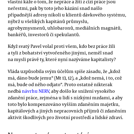
vlastní káže o tom, že nepráce a žití z cizí práce jsou
neřestmi, pak by toto jeho kázání snad našlo
případnější adresy nikoli u klientů dávkového systému,
nýbrž u všelikých kapitánů průmyslu,
agrobyznysmenů, uhlobaronů, mediálních magnátů,
bankéřů, investorů či spekulantů.
Když svatý Pavel volal proti všem, kdo bez práce žili
a tyli z bohatství vytvořeného jinými, neměl snad
na mysli právě ty, které nyní nazýváme kapitalisty?
Vláda uzpůsobila svým účelům spíše zásadu, že „kdož
má, dáno bude jemu“ (Mt 13, 12), a „kdož nemá, i to, což
má, bude od něho odjato“. Proto ostatně nikterak
nedbá
návrhu NERV
, aby došlo ke snížení vysokého
zdanění práce, zejména u lidí s nízkými mzdami, a aby
toto bylo kompenzováno vyšším zdaněním majetku,
kapitálových a jiných nepracovních příjmů či zdaněním
aktivit škodlivých pro životní prostředí a lidské zdraví.