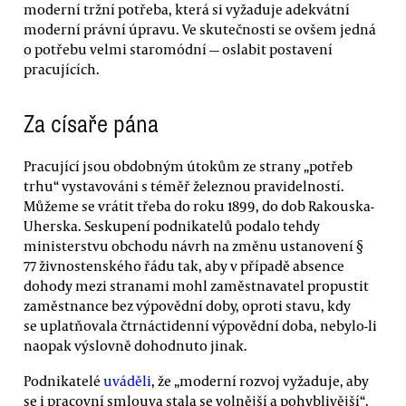
moderní tržní potřeba, která si vyžaduje adekvátní
moderní právní úpravu. Ve skutečnosti se ovšem jedná
o potřebu velmi staromódní — oslabit postavení
pracujících.
Za císaře pána
Pracující jsou obdobným útokům ze strany „potřeb
trhu“ vystavováni s téměř železnou pravidelností.
Můžeme se vrátit třeba do roku 1899, do dob Rakouska-
Uherska. Seskupení podnikatelů podalo tehdy
ministerstvu obchodu návrh na změnu ustanovení §
77 živnostenského řádu tak, aby v případě absence
dohody mezi stranami mohl zaměstnavatel propustit
zaměstnance bez výpovědní doby, oproti stavu, kdy
se uplatňovala čtrnáctidenní výpovědní doba, nebylo-li
naopak výslovně dohodnuto jinak.
Podnikatelé
uváděli
, že „moderní rozvoj vyžaduje, aby
se i pracovní smlouva stala se volnější a pohyblivější“.