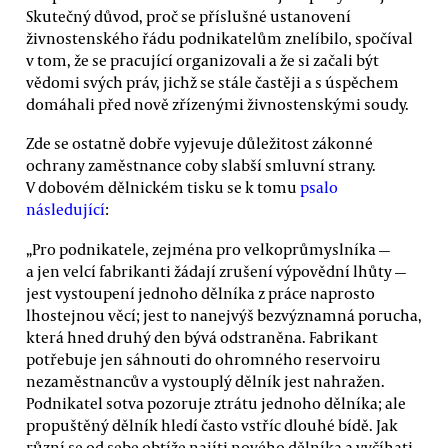
Skutečný důvod, proč se příslušné ustanovení
živnostenského řádu podnikatelům znelíbilo, spočíval
v tom, že se pracující organizovali a že si začali být
vědomi svých práv, jichž se stále častěji a s úspěchem
domáhali před nově zřízenými živnostenskými soudy.
Zde se ostatně dobře vyjevuje důležitost zákonné
ochrany zaměstnance coby slabší smluvní strany.
V dobovém dělnickém tisku se k tomu
psalo
následující
:
„Pro podnikatele, zejména pro velkoprůmyslníka —
a jen velcí fabrikanti žádají zrušení výpovědní lhůty —
jest vystoupení jednoho dělníka z práce naprosto
lhostejnou věcí; jest to nanejvýš bezvýznamná porucha,
která hned druhý den bývá odstraněna. Fabrikant
potřebuje jen sáhnouti do ohromného reservoiru
nezaměstnancův a vystouplý dělník jest nahražen.
Podnikatel sotva pozoruje ztrátu jednoho dělníka; ale
propuštěný dělník hledí často vstříc dlouhé bídě. Jak
různí se od sebe obtíže najíti nového dělníka a vyčíhati