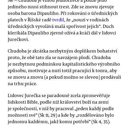
Ne — chudoba je vinou jednotlivce a pouze jeho
jediného musí stihnout trest. Zde se znovu zjevuje
osoba barona Dipauliho. Při rokování o úřednických
platech v Říšské radě
tvrdil
, že „nouzi v rodinách
úřednických vyvolává malá spořivost jejich“. Duch
klerikála Dipauliho zjevně ožívá a kráčí dál v lidovci
Jurečkovi.
Chudoba je zkrátka nezbytným doplňkem bohatství
proto, že obě tato zla se navzájem plodí. Chudoba
je nezbytnou podmínkou kapitalistického výrobního
způsobu, motivuje a nutí totiž pracující k tomu, aby
se znovu a znovu (a pokud možno se slevou) prodávali
na trhu práce.
Lidovec Jurečka se paradoxně zcela zpronevěřuje
lidskosti Bible, podle níž království boží na zemi
je společností, v níž by pracoval „jeden každý podle
možnosti své“ (Sk 11, 29) a kde by „rozdělováno bylo
jednomu každému, jakž komu potřebí“ (Sk 4, 35).