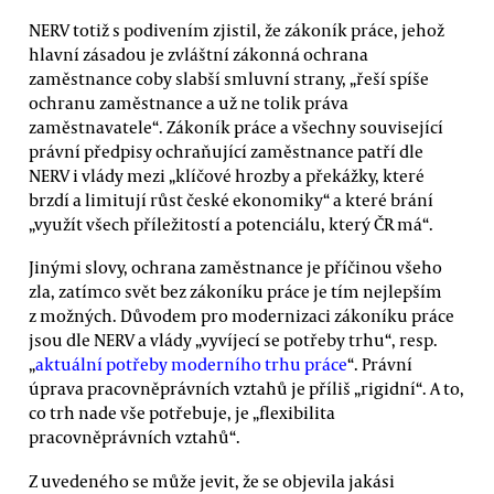
NERV totiž s podivením zjistil, že zákoník práce, jehož
hlavní zásadou je zvláštní zákonná ochrana
zaměstnance coby slabší smluvní strany, „řeší spíše
ochranu zaměstnance a už ne tolik práva
zaměstnavatele“. Zákoník práce a všechny související
právní předpisy ochraňující zaměstnance patří dle
NERV i vlády mezi „klíčové hrozby a překážky, které
brzdí a limitují růst české ekonomiky“ a které brání
„využít všech příležitostí a potenciálu, který ČR má“.
Jinými slovy, ochrana zaměstnance je příčinou všeho
zla, zatímco svět bez zákoníku práce je tím nejlepším
z možných. Důvodem pro modernizaci zákoníku práce
jsou dle NERV a vlády „vyvíjecí se potřeby trhu“, resp.
„
aktuální potřeby moderního trhu práce
“. Právní
úprava pracovněprávních vztahů je příliš „rigidní“. A to,
co trh nade vše potřebuje, je „flexibilita
pracovněprávních vztahů“.
Z uvedeného se může jevit, že se objevila jakási