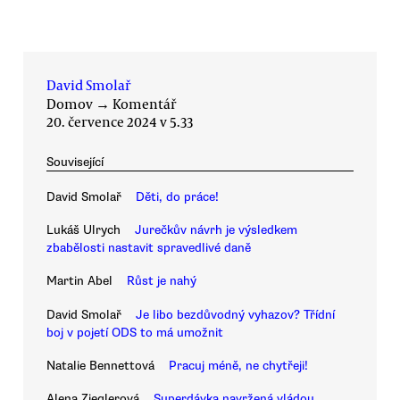
David Smolař
Domov
→
Komentář
20. července 2024 v 5.33
Související
David Smolař
Děti, do práce!
Lukáš Ulrych
Jurečkův návrh je výsledkem
zbabělosti nastavit spravedlivé daně
Martin Abel
Růst je nahý
David Smolař
Je libo bezdůvodný vyhazov? Třídní
boj v pojetí ODS to má umožnit
Natalie Bennettová
Pracuj méně, ne chytřeji!
Alena Zieglerová
Superdávka navržená vládou