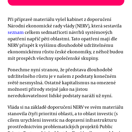
Při přípravě materiálu vyšel kabinet z doporučení
Národní ekonomické rady vlády (NERV), která sestavila
seznam
celkem sedmatřiceti návrhů systémových
opatření napříč pěti oblastmi. Tato opatření mají dle
NERV přispět k vyššímu dlouhodobě udržitelnému
ekonomickému růstu české ekonomiky, z něhož budou
mít prospěch všechny společenské skupiny.
Ponechme nyní stranou, že představa dlouhodobě
udržitelného růstu je v našem z podstaty konečném
světě nesmyslná. Ostatně kapitalismus na omezené
možnosti přírody stejně jako na jistou
neredukovatelnost lidské podstaty naráží už nyní.
Vláda si na základě doporučení NERV ve svém materiálu
stanovila čtyři prioritní oblasti, a to oblast investic (s
cílem urychlení investic na dopravní infrastrukturu
prostřednictvím problematických projektů Public