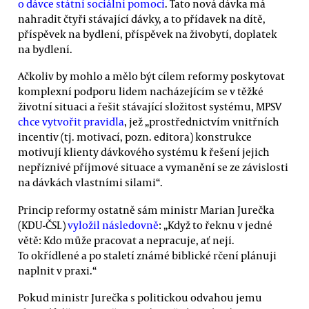
o dávce státní sociální pomoci
. Tato nová dávka má
nahradit čtyři stávající dávky, a to přídavek na dítě,
příspěvek na bydlení, příspěvek na živobytí, doplatek
na bydlení.
Ačkoliv by mohlo a mělo být cílem reformy poskytovat
komplexní podporu lidem nacházejícím se v těžké
životní situaci a řešit stávající složitost systému, MPSV
chce vytvořit pravidla
, jež „prostřednictvím vnitřních
incentiv (tj. motivací, pozn. editora) konstrukce
motivují klienty dávkového systému k řešení jejich
nepříznivé příjmové situace a vymanění se ze závislosti
na dávkách vlastními silami“.
Princip reformy ostatně sám ministr Marian Jurečka
(KDU-ČSL)
vyložil následovně
: „Když to řeknu v jedné
větě: Kdo může pracovat a nepracuje, ať nejí.
To okřídlené a po staletí známé biblické rčení plánuji
naplnit v praxi.“
Pokud ministr Jurečka s politickou odvahou jemu