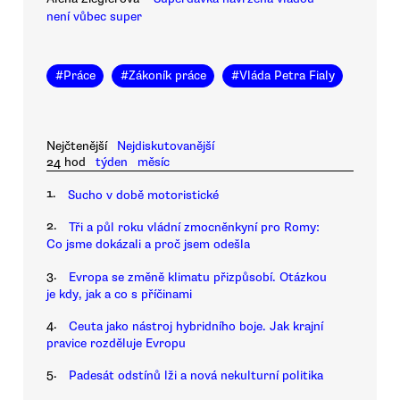
není vůbec super
#
Práce
#
Zákoník práce
#
Vláda Petra Fialy
Nejčtenější
Nejdiskutovanější
24 hod
týden
měsíc
1.
Sucho v době motoristické
2.
Tři a půl roku vládní zmocněnkyní pro Romy:
Co jsme dokázali a proč jsem odešla
3.
Evropa se změně klimatu přizpůsobí. Otázkou
je kdy, jak a co s příčinami
4.
Ceuta jako nástroj hybridního boje. Jak krajní
pravice rozděluje Evropu
5.
Padesát odstínů lži a nová nekulturní politika