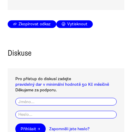
Zkopírovat odkaz
Vytisknout
Diskuse
Pro přístup do diskusí zadejte
pravidelný dar v minimální hodnotě 50 Kč měsíčně
Děkujeme za podporu.
Přihlásit →
Zapomněli jste heslo?