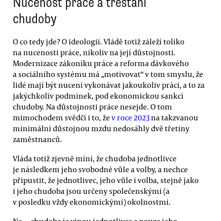
Nucenost práce a trestání
chudoby
O co tedy jde? O ideologii. Vládě totiž záleží toliko
na nucenosti práce, nikoliv na její důstojnosti.
Modernizace zákoníku práce a reforma dávkového
a sociálního systému má „motivovat“ v tom smyslu, že
lidé mají být nuceni vykonávat jakoukoliv práci, a to za
jakýchkoliv podmínek, pod ekonomickou sankcí
chudoby. Na důstojnosti práce nesejde. O tom
mimochodem svědčí i to, že
v roce 2023
na takzvanou
minimální důstojnou mzdu nedosáhly dvě třetiny
zaměstnanců.
Vláda totiž zjevně míní, že chudoba jednotlivce
je následkem jeho svobodné vůle a volby, a nechce
připustit, že jednotlivec, jeho vůle i volba, stejně jako
i jeho chudoba jsou určeny společenskými (a
v posledku vždy ekonomickými) okolnostmi.