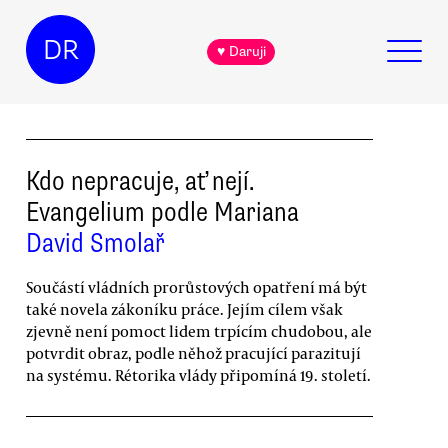
DR
♥ Daruji
Kdo nepracuje, ať nejí.
Evangelium podle Mariana
David Smolař
Součástí vládních prorůstových opatření má být
také novela zákoníku práce. Jejím cílem však
zjevně není pomoct lidem trpícím chudobou, ale
potvrdit obraz, podle něhož pracující parazitují
na systému. Rétorika vlády připomíná 19. století.