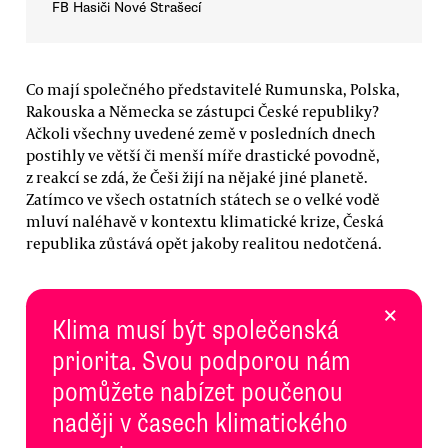
FB Hasiči Nové Strašecí
Co mají společného představitelé Rumunska, Polska,
Rakouska a Německa se zástupci České republiky?
Ačkoli všechny uvedené země v posledních dnech
postihly ve větší či menší míře drastické povodně,
z reakcí se zdá, že Češi žijí na nějaké jiné planetě.
Zatímco ve všech ostatních státech se o velké vodě
mluví naléhavě v kontextu klimatické krize, Česká
republika zůstává opět jakoby realitou nedotčená.
×
Klima musí být společenská
priorita. Svou podporou nám
pomůžete nabízet poučenou
naději v časech klimatického