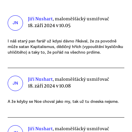
Jiří Nushart
, maloměšťácký usmiřovač
JN
18. září 2024 v 10.05
I náš starý pan farář už kdysi dávno říkával, že za povodně
může satan Kapitalismus, dědičný hřích (vypouštění kysličníku
uhličitého) a taky to, že pořád na všechno prdíme.
Jiří Nushart
, maloměšťácký usmiřovač
JN
18. září 2024 v 10.08
A že kdyby se Noe choval jako my, tak už tu dneska nejsme.
Jiří Nushart
, maloměšťácký usmiřovač