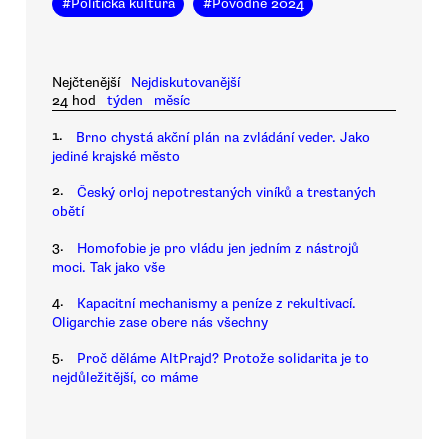
#
Politická kultura
#
Povodně 2024
Nejčtenější
Nejdiskutovanější
24 hod
týden
měsíc
1.
Brno chystá akční plán na zvládání veder. Jako
jediné krajské město
2.
Český orloj nepotrestaných viníků a trestaných
obětí
3.
Homofobie je pro vládu jen jedním z nástrojů
moci. Tak jako vše
4.
Kapacitní mechanismy a peníze z rekultivací.
Oligarchie zase obere nás všechny
5.
Proč děláme AltPrajd? Protože solidarita je to
nejdůležitější, co máme