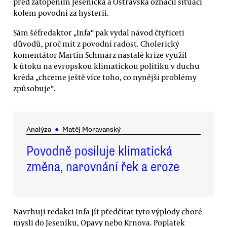
před zatopením Jesenicka a Ostravska označil situaci
kolem povodní za hysterii.
Sám šéfredaktor „Infa“ pak vydal návod čtyřiceti
důvodů, proč mít z povodní radost. Cholerický
komentátor Martin Schmarz nastalé krize využil
k útoku na evropskou klimatickou politiku v duchu
kréda „chceme ještě více toho, co nynější problémy
způsobuje“.
Analýza
●
Matěj Moravanský
Povodně posiluje klimatická
změna, narovnání řek a eroze
Navrhuji redakci Infa jít předčítat tyto výplody choré
mysli do Jeseníku, Opavy nebo Krnova. Poplatek