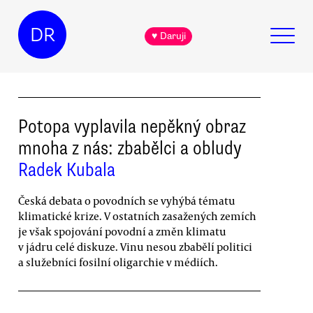
DR
♥ Daruji
Potopa vyplavila nepěkný obraz
mnoha z nás: zbabělci a obludy
Radek Kubala
Česká debata o povodních se vyhýbá tématu
klimatické krize. V ostatních zasažených zemích
je však spojování povodní a změn klimatu
v jádru celé diskuze. Vinu nesou zbabělí politici
a služebníci fosilní oligarchie v médiích.