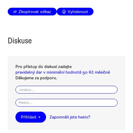
Zkopírovat odkaz
Vytisknout
Diskuse
Pro přístup do diskusí zadejte
pravidelný dar v minimální hodnotě 50 Kč měsíčně
Děkujeme za podporu.
Přihlásit →
Zapomněli jste heslo?