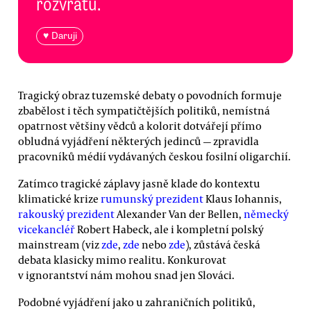
rozvratu.
♥ Daruji
Tragický obraz tuzemské debaty o povodních formuje
zbabělost i těch sympatičtějších politiků, nemístná
opatrnost většiny vědců a kolorit dotvářejí přímo
obludná vyjádření některých jedinců — zpravidla
pracovníků médií vydávaných českou fosilní oligarchií.
Zatímco tragické záplavy jasně klade do kontextu
klimatické krize
rumunský prezident
Klaus Iohannis,
rakouský prezident
Alexander Van der Bellen,
německý
vicekancléř
Robert Habeck, ale i kompletní polský
mainstream (viz
zde
,
zde
nebo
zde
), zůstává česká
debata klasicky mimo realitu. Konkurovat
v ignorantství nám mohou snad jen Slováci.
Podobné vyjádření jako u zahraničních politiků,