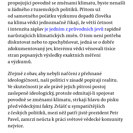
propojující povodně se změnami klimatu, byste nenašli
u žádného z tuzemských politiků. Přitom už
od samotného počátku výzkumu dopadů člověka
na klima vědci jednoznačně říkají, že větší četnost
i intenzita záplav
je jedním z průvodních jevů
rapidně
narůstajících klimatických změn. O tom není potřeba
diskutovat nebo to zpochybňovat, jedná se o dobře
zdokumentovaný jev, kterému vědci věnovali tisíce
stran popsaných výsledky exaktních měření
a výzkumů.
Zřejmě z obav, aby nebyli nařčeni z přehnané
ideologičnosti, naši politici v zásadě popírají realitu.
Ve skutečnosti je ale právě jejich pštrosí postoj
zaslepeně ideologický, protože odmítají-li spojovat
povodně se změnami klimatu, strkají hlavu do písku
před vědeckými fakty. Zvlášť u sympatičtějších
z českých politiků, mezi něž patří jistě prezident Petr
Pavel, zamrzí neúcta k práci světové vědecké komunity
nejvíce.