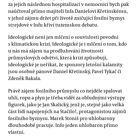
za jejich následnou hospitalizaci v nemocnici bych pak
naúčtoval přímo majiteli Infa Danielovi Křetínskému,
v jehož zájmu držet při životě zničující fosilní byznys
strejdové v Infu křiví tuzemskou debatu.
Ideologické není jen mlčení o souvislosti povodní
s klimatickou krizí. Ideologické je i mlčení o tom, kdo
u nás má zájem na prodlužování životnosti
průmyslových odvětví, která krizi způsobují,
ideologické je neříkat, že sponzory letošní kalamity
jsou osobně pánové Daniel Křetínský, Pavel Tykač či
Zdeněk Bakala.
Právě zájem fosilního průmyslu co nejdéle spalovat
uhlí, ropu a plyn je třeba vidět za obludnými výstupy
figurek, jako je Jan Skalický, jenž je, stejně jako velká
část lidí napojených na Stačilo!, protagonistou zájmů
fosilního byznysu. Marek Stoniš pro uhlobarony
dlouhodobě pracuje. Info jeden uhlobaron přímo
vlastní.