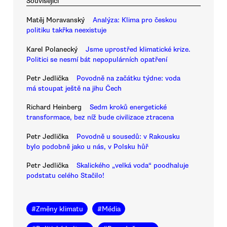
Související
Matěj Moravanský
Analýza: Klima pro českou
politiku takřka neexistuje
Karel Polanecký
Jsme uprostřed klimatické krize.
Politici se nesmí bát nepopulárních opatření
Petr Jedlička
Povodně na začátku týdne: voda
má stoupat ještě na jihu Čech
Richard Heinberg
Sedm kroků energetické
transformace, bez níž bude civilizace ztracena
Petr Jedlička
Povodně u sousedů: v Rakousku
bylo podobně jako u nás, v Polsku hůř
Petr Jedlička
Skalického „velká voda“ poodhaluje
podstatu celého Stačilo!
#
Změny klimatu
#
Média