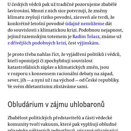
U českých vědců pak už tradičně pozorujeme zbabělé
lavírování. Mnozí z nich sice potvrzují, že změny
klimatu zvyšují riziko povodní, zároveň ale tvrdí, že
konkrétně letošní povodně
údajně nemůžeme
dát
do souvislosti s klimatickou krizi. Podobnou nejapnost,
jejímž tuzemským totemem je
Radim Tolasz
, známe už
z dřívějších podobných krizí
, čest
výjimkám
.
Je proto třeba nahlas říct, že vyjádření politiků i vědců,
kteří opomíjejí či zpochybňují souvislost
katastrofálních záplav a klimatických změn, jsou
v rozporu s konsensem racionální debaty na západ,
sever, jih — a nyní už i na východ — od České republiky.
Ve svém diletantismu zůstáváme sami.
Obludárium v zájmu uhlobaronů
Zbabělost politických představitelů a části vědecké
komunity tvoří vakuum, které pak vyplňují obludné
příspěvky některých jednotlivců, výrazně přispívající