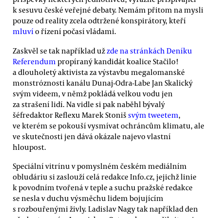
k sesuvu české veřejné debaty. Nemám přitom na mysli
pouze od reality zcela odtržené konspirátory, kteří
mluví
o řízení počasí vládami.
Zaskvěl se tak například už
zde na stránkách Deníku
Referendum
propíraný kandidát koalice Stačilo!
a dlouholetý aktivista za výstavbu megalomanské
monstróznosti kanálu Dunaj-Odra-Labe Jan Skalický
svým videem, v němž pokládá velkou vodu jen
za strašení lidí. Na vidle si pak naběhl bývalý
šéfredaktor Reflexu Marek Stoniš
svým tweetem
,
ve kterém se pokouší vysmívat ochráncům klimatu, ale
ve skutečnosti jen dává okázale najevo vlastní
hloupost.
Speciální vitrínu v pomyslném českém mediálním
obludáriu si zaslouží celá redakce Info.cz, jejichž linie
k povodním tvořená v teple a suchu pražské redakce
se nesla v duchu výsměchu lidem bojujícím
s rozbouřenými živly. Ladislav Nagy tak například den