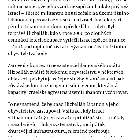
mít na paměti, že jeho vznik nezapříčinil nikdo jiný než
Izrael — šíitské militantní hnutí začalo na území jižního
Libanonu operovat až v reakci na izraelskou okupaci
jižního Libanonu na konci předešlého století. Byl
to právě Hizballáh, kdo v roce 2000 po dlouhých
osmnácti letech okupace vytlačil Izrael zpět za hranice
— čímž pochopitelně získal u významné části místního
obyvatelstva body.
Zároveň v kontextu neexistence libanonského státu
Hizballáh zvláště šíitskému obyvatelstvu v některých
oblastech poskytuje veřejné služby. V současnosti pak
zůstává jedinou ozbrojenou silou v zemi, která má
kapacity izraelské agresi na území Libanonu vzdorovat.
To neznamená, že by snad Hizballáh Libanon a jeho
obyvatelstvo zastupoval. V situaci, kdy Izrael
v Libanonu každý den zavraždí přibližně sto — a někdy
i násobně víc — lidí a systematicky ničí již tak
churavějící infrastrukturu, nicméně potřebuje