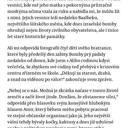
vesnici, kde mě jeho matka s pokornýma průzračně
modrýma očima vzala za ruku a nabídla mi, že můžu žít
s nimi. Jejich vesnice leží nedaleko Baalbeku,
největšího šíitského města, kde dnes izraelské bomby
ohrožují nejen životy civilního obyvatelstva, ale i tisíce
let staré historické památky.
Ali mi odpovídá fotografií čtyř dětí svého bratrance,
které byly předešlý den zabity. Bomby prý padaly
nedaleko od domu, kde jsem s Aliho rodinou kdysi
večeřela. Se zbytkem své rodiny teď přebývá v krizovém
centru zřízeném ve škole. „Děkuji za starost, drahá,
a snad na viděnou po válce!“ zakončuje svou zprávu.
„Neboj se o nás. Možná je zkrátka načase v tomto životě
zemřít a začít život jinde. Doufám, že zůstaneme silní,“
odpovídá přes hlasovku svým konejšivě hlubokým
hlasem Amir, který během mého pobytu pracoval
ve stejné občanské organizaci jako já. Jeho největší
vášní tehdy bývaly kočky, kaktusy a dnes již udušené
snahy o politickou revoluci v zemi, kterou stíhá