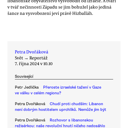
libanonské obyvatelstvo vysvobodit od Izraele. A tváří
v tvář nečinnosti Západu se jim bohužel jako jediná
šance na vysvobození jeví právě Hizballáh.
Petra Dvořáková
Svět
→
Reportáž
7. října 2024 v 10.10
Související
Petr Jedlička
Přeroste izraelské tažení v Gaze
ve válku v celém regionu?
Petra Dvořáková
Chudí proti chudším: Libanon
není dobrým hostitelem uprchlíků. Nemůže jím být
Petra Dvořáková
Rozhovor s libanonskou
režisérkou: naše revoluční hnutí ničeho nedosáhlo