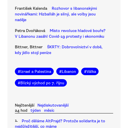
František Kalenda
Rozhovor s libanonskými
novinářkami: Hizballáh je silný, ale volby jsou
naděje
Petra Dvořáková
Místo revoluce hladové bouře?
V Libanonu zasáhl Covid-19 protesty i ekonomiku
Bittner, Bittner
ŠKRTY: Dobrovolnictví v době,
kdy jídlo stojí peníze
#
Izrael a Palestina
#
Libanon
#
Válka
#
Blízký východ po 7. říjnu
Nejčtenější
Nejdiskutovanější
24 hod
týden
měsíc
1.
Proč děláme AltPrajd? Protože solidarita je to
nejdůležitější, co máme