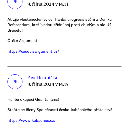
PK
9. října 2024 v 14.13
Ať žije vlastenecká levice! Hanba progresivistům z Deníku
Referendum, kteří vedou třídní boj proti chudým a slouží
Bruselu!
Čtěte Argument!
https://casopisargument.cz/
Pavel Krupička
PK
9. října 2024 v 14.15
Hanba okupaci Guantanáma!
Staňte se členy Společnosti česko-kubánského přátelství!
https://www.kubadnes.cz/