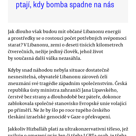
ptají, kdy bomba spadne na nás
Jak dlouho však budou mít občané Libanonu energii
a prostředky se o rostoucí počet potřebných svépomocí
starat? V Libanonu, zemi o deseti tisících kilometrech
čtverečních, nežije jediný člověk, jehož život
by současná další válka nezasáhla.
Kdyby snad náhodou nebyla situace dostatečně
nesnesitelná, obyvatelé Libanonu zároveň čelí
zneuznání své tragédie západním společenstvím. Česká
republika ústy ministra zahraničí Jana Lipavského,
čerstvě bez strany a dlouhodobě bez páteře, dokonce
zablokovala společné stanovisko Evropské unie volající
po příměří. Ne že by šlo po roce tupého českého
tleskání izraelské genocidě v Gaze o překvapení.
Jakkoliv Hizballáh platí za ultrakonzervativní těleso, jež
usiluje o omezení práv žen či třeba LGBT+ osob, je třeba