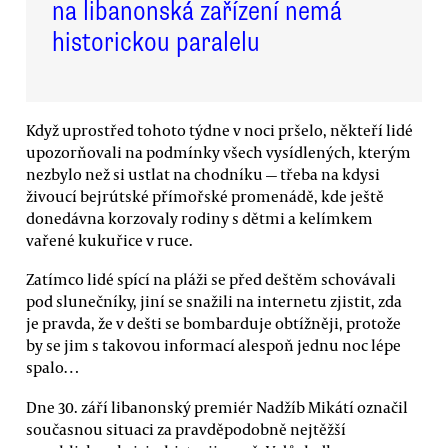
na libanonská zařízení nemá
historickou paralelu
Když uprostřed tohoto týdne v noci pršelo, někteří lidé
upozorňovali na podmínky všech vysídlených, kterým
nezbylo než si ustlat na chodníku — třeba na kdysi
živoucí bejrútské přímořské promenádě, kde ještě
donedávna korzovaly rodiny s dětmi a kelímkem
vařené kukuřice v ruce.
Zatímco lidé spící na pláži se před deštěm schovávali
pod slunečníky, jiní se snažili na internetu zjistit, zda
je pravda, že v dešti se bombarduje obtížněji, protože
by se jim s takovou informací alespoň jednu noc lépe
spalo…
Dne 30. září libanonský premiér Nadžíb Mikátí označil
současnou situaci za pravděpodobně nejtěžší