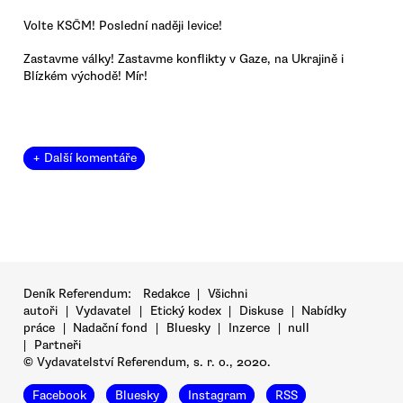
Volte KSČM! Poslední naději levice!
Zastavme války! Zastavme konflikty v Gaze, na Ukrajině i
Blízkém východě! Mír!
+ Další komentáře
Deník Referendum:
Redakce
|
Všichni
autoři
|
Vydavatel
|
Etický kodex
|
Diskuse
|
Nabídky
práce
|
Nadační fond
|
Bluesky
|
Inzerce
|
null
|
Partneři
© Vydavatelství Referendum, s. r. o., 2020.
Facebook
Bluesky
Instagram
RSS