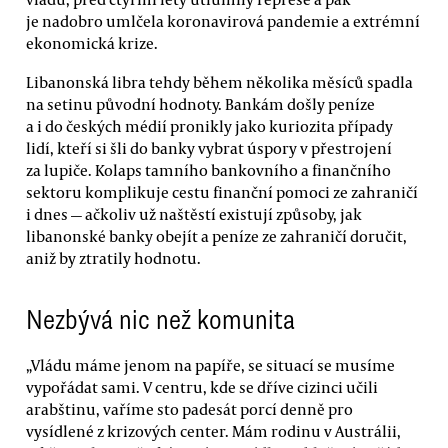
je nadobro umlčela koronavirová pandemie a extrémní
ekonomická krize.
Libanonská libra tehdy během několika měsíců spadla
na setinu původní hodnoty. Bankám došly peníze
a i do českých médií pronikly jako kuriozita případy
lidí, kteří si šli do banky vybrat úspory v přestrojení
za lupiče. Kolaps tamního bankovního a finančního
sektoru komplikuje cestu finanční pomoci ze zahraničí
i dnes — ačkoliv už naštěstí existují způsoby, jak
libanonské banky obejít a peníze ze zahraničí doručit,
aniž by ztratily hodnotu.
Nezbývá nic než komunita
„Vládu máme jenom na papíře, se situací se musíme
vypořádat sami. V centru, kde se dříve cizinci učili
arabštinu, vaříme sto padesát porcí denně pro
vysídlené z krizových center. Mám rodinu v Austrálii,