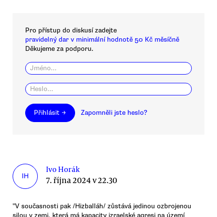
Pro přístup do diskusí zadejte
pravidelný dar v minimální hodnotě 50 Kč měsíčně
Děkujeme za podporu.
Přihlásit →
Zapomněli jste heslo?
Ivo Horák
IH
7. října 2024 v 22.30
"V současnosti pak /Hizballáh/ zůstává jedinou ozbrojenou
silou v zemi, která má kapacity izraelské agresi na území