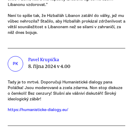
Libanonu vzdorovat."
Není to spíše tak, že Hizballáh Libanon zatáhl do války, jež mu
vůbec nehrozila? Stačilo, aby Hizballáh prokázal zdrženlivost a
větší sounáležitost s Libanonem než se silami v zahraničí, za
něž dnes bojuje.
Pavel Krupička
PK
8. října 2024 v 4.00
Tady je to mrtvé. Doporučuji Humanistické dialogy pana
Poláčka! Jsou moderované a zcela zdarma. Non stop diskuze
o čemkoli! Bez cenzury! Slušní ale vášniví diskutéři! Široký
ideologický záběr!
https://humanisticke-dialogy.eu/