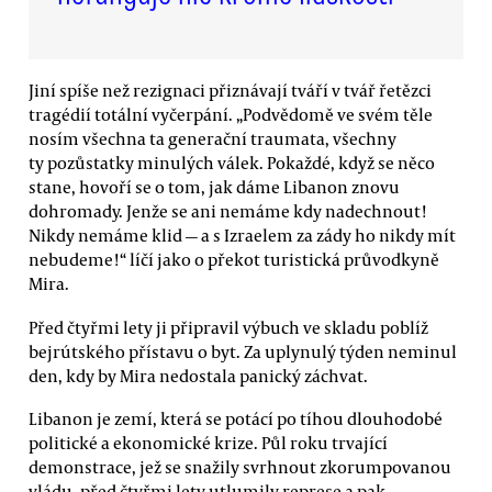
Jiní spíše než rezignaci přiznávají tváří v tvář řetězci
tragédií totální vyčerpání. „Podvědomě ve svém těle
nosím všechna ta generační traumata, všechny
ty pozůstatky minulých válek. Pokaždé, když se něco
stane, hovoří se o tom, jak dáme Libanon znovu
dohromady. Jenže se ani nemáme kdy nadechnout!
Nikdy nemáme klid — a s Izraelem za zády ho nikdy mít
nebudeme!“ líčí jako o překot turistická průvodkyně
Mira.
Před čtyřmi lety ji připravil výbuch ve skladu poblíž
bejrútského přístavu o byt. Za uplynulý týden neminul
den, kdy by Mira nedostala panický záchvat.
Libanon je zemí, která se potácí po tíhou dlouhodobé
politické a ekonomické krize. Půl roku trvající
demonstrace, jež se snažily svrhnout zkorumpovanou
vládu, před čtyřmi lety utlumily represe a pak