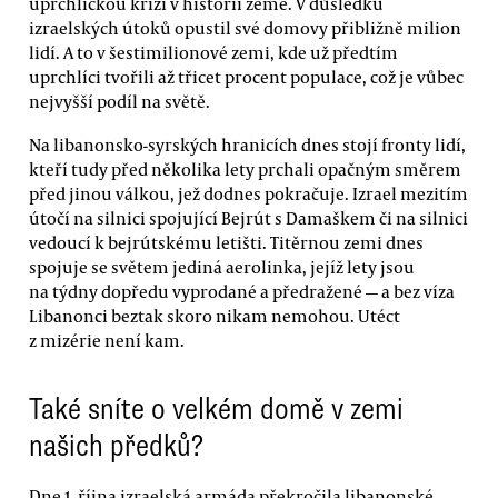
uprchlickou krizi v historii země. V důsledku
izraelských útoků opustil své domovy přibližně milion
lidí. A to v šestimilionové zemi, kde už předtím
uprchlíci tvořili až třicet procent populace, což je vůbec
nejvyšší podíl na světě.
Na libanonsko-syrských hranicích dnes stojí fronty lidí,
kteří tudy před několika lety prchali opačným směrem
před jinou válkou, jež dodnes pokračuje. Izrael mezitím
útočí na silnici spojující Bejrút s Damaškem či na silnici
vedoucí k bejrútskému letišti. Titěrnou zemi dnes
spojuje se světem jediná aerolinka, jejíž lety jsou
na týdny dopředu vyprodané a předražené — a bez víza
Libanonci beztak skoro nikam nemohou. Utéct
z mizérie není kam.
Také sníte o velkém domě v zemi
našich předků?
Dne 1. října izraelská armáda překročila libanonské