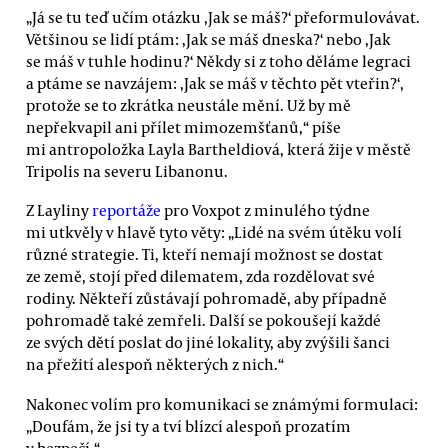
„Já se tu teď učím otázku ,Jak se máš?‘ přeformulovávat.
Většinou se lidí ptám: ,Jak se máš dneska?‘ nebo ,Jak
se máš v tuhle hodinu?‘ Někdy si z toho děláme legraci
a ptáme se navzájem: ,Jak se máš v těchto pět vteřin?‘,
protože se to zkrátka neustále mění. Už by mě
nepřekvapil ani přílet mimozemšťanů,“ píše
mi antropoložka Layla Bartheldiová, která žije v městě
Tripolis na severu Libanonu.
Z Layliny
reportáže
pro Voxpot z minulého týdne
mi utkvěly v hlavě tyto věty: „Lidé na svém útěku volí
různé strategie. Ti, kteří nemají možnost se dostat
ze země, stojí před dilematem, zda rozdělovat své
rodiny. Někteří zůstávají pohromadě, aby případně
pohromadě také zemřeli. Další se pokoušejí každé
ze svých dětí poslat do jiné lokality, aby zvýšili šanci
na přežití alespoň některých z nich.“
Nakonec volím pro komunikaci se známými formulaci:
„Doufám, že jsi ty a tví blízcí alespoň prozatím
v bezpečí.“