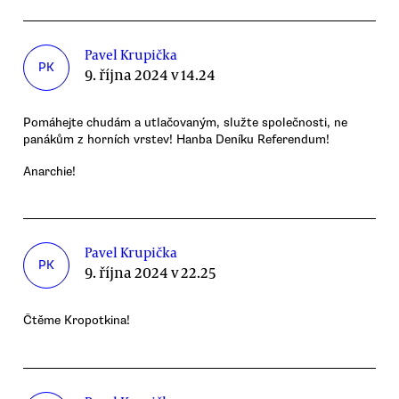
Pavel Krupička
PK
9. října 2024 v 14.24
Pomáhejte chudám a utlačovaným, služte společnosti, ne
panákům z horních vrstev! Hanba Deníku Referendum!
Anarchie!
Pavel Krupička
PK
9. října 2024 v 22.25
Čtěme Kropotkina!