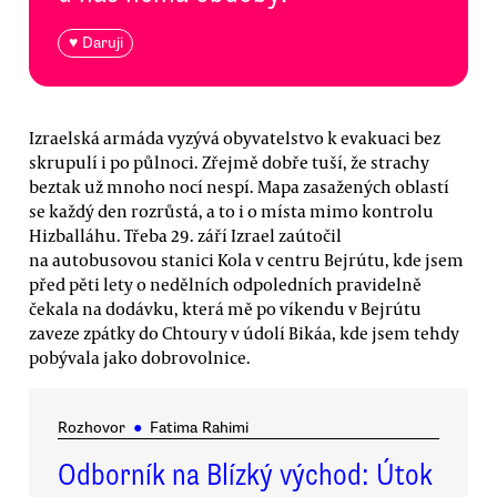
♥ Daruji
Izraelská armáda vyzývá obyvatelstvo k evakuaci bez
skrupulí i po půlnoci. Zřejmě dobře tuší, že strachy
beztak už mnoho nocí nespí. Mapa zasažených oblastí
se každý den rozrůstá, a to i o místa mimo kontrolu
Hizballáhu. Třeba 29. září Izrael zaútočil
na autobusovou stanici Kola v centru Bejrútu, kde jsem
před pěti lety o nedělních odpoledních pravidelně
čekala na dodávku, která mě po víkendu v Bejrútu
zaveze zpátky do Chtoury v údolí Bikáa, kde jsem tehdy
pobývala jako dobrovolnice.
Rozhovor
●
Fatima Rahimi
Odborník na Blízký východ: Útok