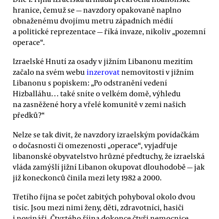
hranice, čemuž se — navzdory opakovaně naplno
obnaženému dvojímu metru západních médií
a politické reprezentace — říká invaze, nikoliv „pozemní
operace“.
Izraelské Hnutí za osady v jižním Libanonu mezitím
začalo na svém webu
inzerovat
nemovitosti v jižním
Libanonu s popiskem: „Po odstranění vedení
Hizballáhu… také sníte o velkém domě, výhledu
na zasněžené hory a vřelé komunitě v zemi našich
předků?“
Nelze se tak divit, že navzdory izraelským povídačkám
o dočasnosti či omezenosti „operace“, vyjadřuje
libanonské obyvatelstvo hrůzné předtuchy, že izraelská
vláda zamýšlí jižní Libanon okupovat dlouhodobě — jak
již koneckonců činila mezi lety 1982 a 2000.
Třetího října se počet zabitých pohyboval okolo dvou
tisíc. Jsou mezi nimi ženy, děti, zdravotníci, hasiči
i novináři. Čtvrtého října dokonce čtyři nemocnice