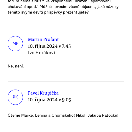
fórum nemá sloužit ke vzájemnému urážení, spamování,
chatování apod." Můžete prosím věcně objasnit, jaké názory
těmito svými devíti příspěvky prezentujete?
Martin Profant
MP
10. října 2024 v 7.45
Ivo Horákovi
Ne, není.
Pavel Krupička
PK
10. října 2024 v 9.05
Čtěme Marxe, Lenina a Chomského! Nikoli Jakuba Patočku!