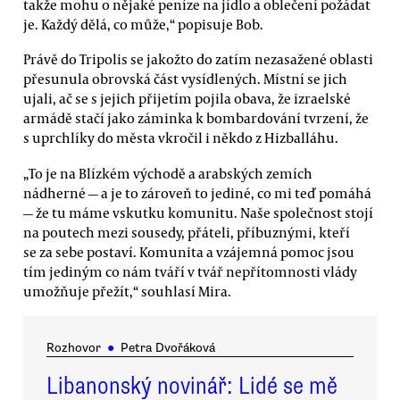
takže mohu o nějaké peníze na jídlo a oblečení požádat
je. Každý dělá, co může,“ popisuje Bob.
Právě do Tripolis se jakožto do zatím nezasažené oblasti
přesunula obrovská část vysídlených. Místní se jich
ujali, ač se s jejich přijetím pojila obava, že izraelské
armádě stačí jako záminka k bombardování tvrzení, že
s uprchlíky do města vkročil i někdo z Hizballáhu.
„To je na Blízkém východě a arabských zemích
nádherné — a je to zároveň to jediné, co mi teď pomáhá
— že tu máme vskutku komunitu. Naše společnost stojí
na poutech mezi sousedy, přáteli, příbuznými, kteří
se za sebe postaví. Komunita a vzájemná pomoc jsou
tím jediným co nám tváří v tvář nepřítomnosti vlády
umožňuje přežít,“ souhlasí Mira.
Rozhovor
●
Petra Dvořáková
Libanonský novinář: Lidé se mě