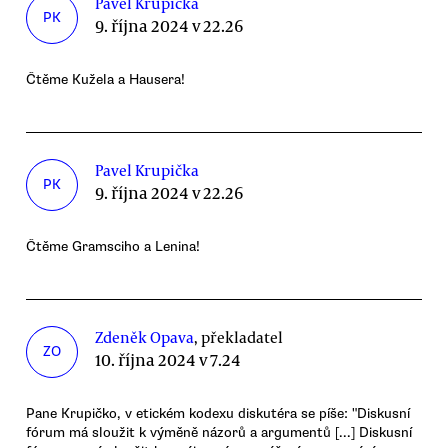
Pavel Krupička
PK
9. října 2024 v 22.26
Čtěme Kužela a Hausera!
Pavel Krupička
PK
9. října 2024 v 22.26
Čtěme Gramsciho a Lenina!
Zdeněk Opava
, překladatel
ZO
10. října 2024 v 7.24
Pane Krupičko, v etickém kodexu diskutéra se píše: "Diskusní
fórum má sloužit k výměně názorů a argumentů [...] Diskusní