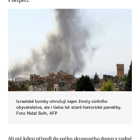
Izraelské bomby ohrožují nejen životy civilního
obyvatelstva, ale i tisíce let staré historické památky.
Foto Nidal Solh, AFP
Ali mě kdysi přivedl do svého skromného domu v rodné