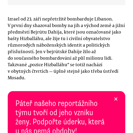
Izrael od 23. září nepřetržitě bombarduje Libanon.
V první dny shazoval bomby na jih a východ země a jižní
předměstí Bejrútu Dahíja, které jsou označované jako
bašty Hizballáhu, ale žije tu i civilní obyvatelstvo
různorodých náboženských identit a politických
příslušností. Jen v bejrútské Dahíje žilo až
do současného bombardování až půl milionu lidí.
Takzvané „pozice Hizballáhu“ se totiž nachází
v obytných čtvrtích — úplně stejně jako třeba ústředí
Mosadu.
×
Páteř našeho reportážního
týmu tvoří od jeho vzniku
ženy. Podpořte úderku, která
u nás nemá obdoby!