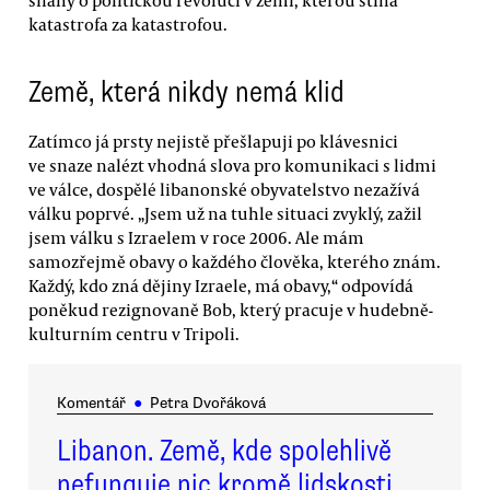
katastrofa za katastrofou.
Země, která nikdy nemá klid
Zatímco já prsty nejistě přešlapuji po klávesnici
ve snaze nalézt vhodná slova pro komunikaci s lidmi
ve válce, dospělé libanonské obyvatelstvo nezažívá
válku poprvé. „Jsem už na tuhle situaci zvyklý, zažil
jsem válku s Izraelem v roce 2006. Ale mám
samozřejmě obavy o každého člověka, kterého znám.
Každý, kdo zná dějiny Izraele, má obavy,“ odpovídá
poněkud rezignovaně Bob, který pracuje v hudebně-
kulturním centru v Tripoli.
Komentář
●
Petra Dvořáková
Libanon. Země, kde spolehlivě
nefunguje nic kromě lidskosti