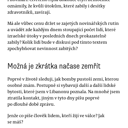
oznámily, že kvůli útokům, které zabily i desítky
zdravotníků, zavírají.
Má ale vůbec cenu držet se zajetých novinářských rutin
a uvádět zde každým dnem stoupající počet lidí, které
izraelské útoky v posledních dnech prokazatelně
zabily? Kolik lidí bude v diskusi pod tímto textem
zpochybňovat nevinnost zabitých?
Možná je zkrátka načase zemřít
Poprvé v životě sleduji, jak bomby pustoší zemi, kterou
osobně znám. Postupně si vybavuji další a další lidské
bytosti, které jsem v Libanonu poznala. Na mnohé jsem
ztratila kontakt, jiným v tyto dny píšu poprvé
po dlouhé době zprávu.
Jenže co píše člověk lidem, kteří žijí ve válce? Jak
se máš?