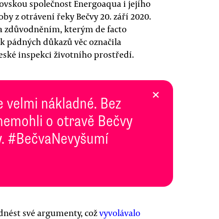
ovskou společnost Energoaqua i jejího
by z otrávení řeky Bečvy 20. září 2020.
a zdůvodněním, kterým de facto
ek pádných důkazů věc označila
České inspekci životního prostředí.
×
je velmi nákladné. Bez
emohli o otravě Bečvy
 vy. #BečvaNevyšumí
nést své argumenty, což
vyvolávalo