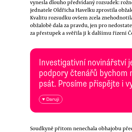
vynesla dlouho předvídaný rozsudek: rožn
jednatele Oldřicha Havelku zprostila obžalo
Kvalitu rozsudku ovšem zcela znehodnotil
obžalobě dala za pravdu, jen pro nedostat
za přestupek a svěřila ji k dalšímu řízení 
Investigativní novinářství 
podpory čtenářů bychom n
psát. Prosíme přispějte i
♥ Daruji
Soudkyně přitom nenechala obhajobu před