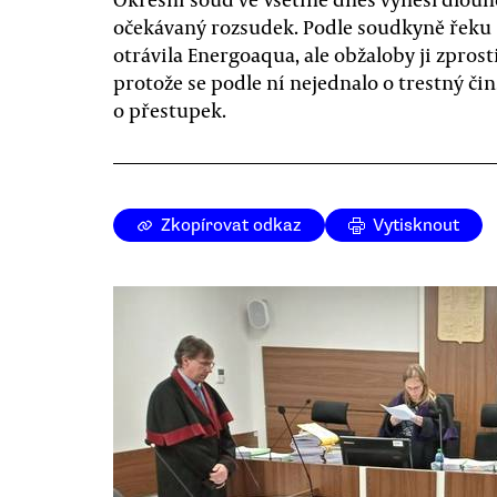
očekávaný rozsudek. Podle soudkyně řeku
otrávila Energoaqua, ale obžaloby ji zprosti
protože se podle ní nejednalo o trestný čin
o přestupek.
Zkopírovat odkaz
Vytisknout