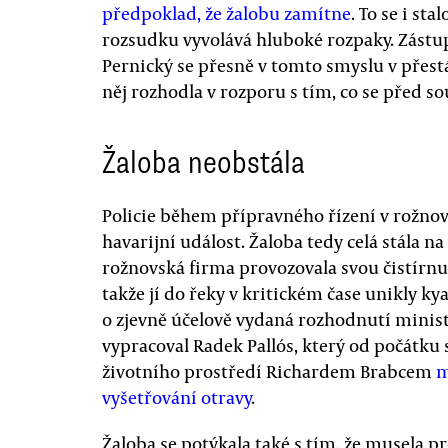
předpoklad, že žalobu zamítne
. To se i s
rozsudku vyvolává hluboké rozpaky. Zástu
Pernický se přesně v tomto smyslu v přest
něj rozhodla v rozporu s tím, co se před 
Žaloba neobstála
Policie během přípravného řízení v rožno
havarijní událost. Žaloba tedy celá stála 
rožnovská firma provozovala svou čistírnu
takže jí do řeky v kritickém čase unikly k
o zjevně účelově vydaná rozhodnutí ministe
vypracoval Radek Pallós, který od počátku
životního prostředí Richardem Brabcem
m
vyšetřování otravy
.
Žaloba se potýkala také s tím, že musela p