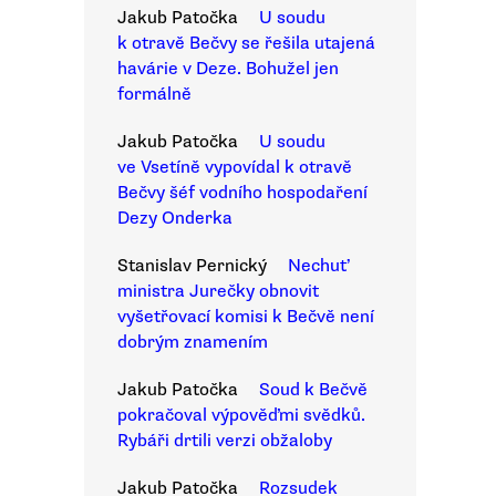
Jakub Patočka
U soudu
k otravě Bečvy se řešila utajená
havárie v Deze. Bohužel jen
formálně
Jakub Patočka
U soudu
ve Vsetíně vypovídal k otravě
Bečvy šéf vodního hospodaření
Dezy Onderka
Stanislav Pernický
Nechuť
ministra Jurečky obnovit
vyšetřovací komisi k Bečvě není
dobrým znamením
Jakub Patočka
Soud k Bečvě
pokračoval výpověďmi svědků.
Rybáři drtili verzi obžaloby
Jakub Patočka
Rozsudek