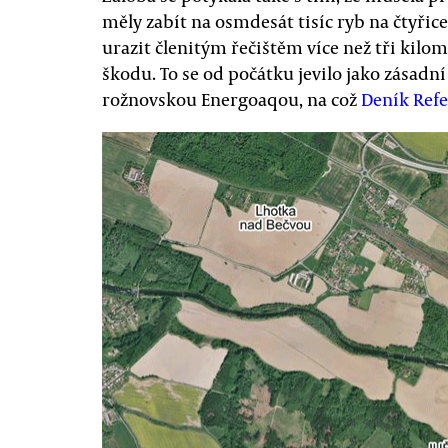
měly zabít na osmdesát tisíc ryb na čtyřic
urazit členitým řečištěm více než tři kilom
škodu. To se od počátku jevilo jako zásadn
rožnovskou Energoaqou, na což
Deník Refe