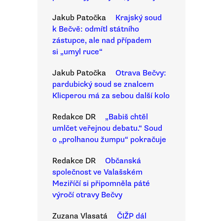
Jakub Patočka
Krajský soud
k Bečvě: odmítl státního
zástupce, ale nad případem
si „umyl ruce“
Jakub Patočka
Otrava Bečvy:
pardubický soud se znalcem
Klicperou má za sebou další kolo
Redakce DR
„Babiš chtěl
umlčet veřejnou debatu.“ Soud
o „prolhanou žumpu“ pokračuje
Redakce DR
Občanská
společnost ve Valašském
Meziříčí si připomněla páté
výročí otravy Bečvy
Zuzana Vlasatá
ČIŽP dál