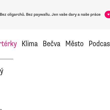
Bez oligarchů. Bez paywallu.
Jen vaše dary a naše práce
♥
rtérky
Klima
Bečva
Město
Podcas
rý
o