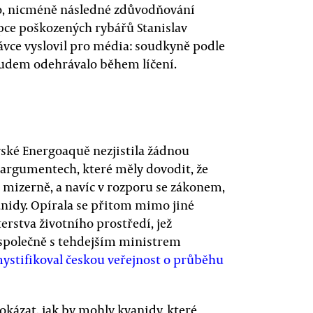
talo, nicméně následné zdůvodňování
pce poškozených rybářů Stanislav
ávce vyslovil pro média: soudkyně podle
soudem odehrávalo během líčení.
vské Energoaquě nezjistila žádnou
na argumentech, které měly dovodit, že
 mizerně, a navíc v rozporu se zákonem,
yanidy. Opírala se přitom mimo jiné
rstva životního prostředí, jež
 společně s tehdejším ministrem
ystifikoval českou veřejnost o průběhu
rokázat, jak by mohly kyanidy, které