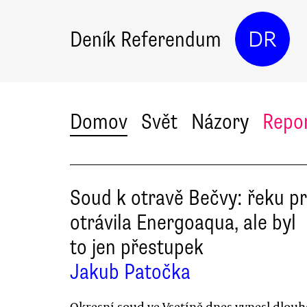
Deník Referendum
DR
Domov
Svět
Názory
Repo
Soud k otravě Bečvy: řeku p
otrávila Energoaqua, ale byl
to jen přestupek
Jakub Patočka
Okresní soud ve Vsetíně dnes vynesl dlouh