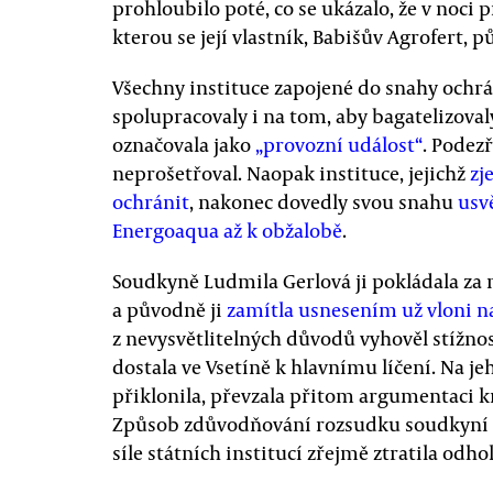
prohloubilo poté, co se ukázalo, že v noci
kterou se její vlastník, Babišův Agrofert, p
Všechny instituce zapojené do snahy ochr
spolupracovaly i na tom, aby bagatelizovaly
označovala jako
„provozní událost“
. Podez
neprošetřoval. Naopak instituce, jejichž
zj
ochránit
, nakonec dovedly svou snahu
usv
Energoaqua až k obžalobě
.
Soudkyně Ludmila Gerlová ji pokládala za 
a původně ji
zamítla usnesením už vloni na
z nevysvětlitelných důvodů vyhověl stížnos
dostala ve Vsetíně k hlavnímu líčení. Na j
přiklonila, převzala přitom argumentaci 
Způsob zdůvodňování rozsudku soudkyní Ge
síle státních institucí zřejmě ztratila odhol