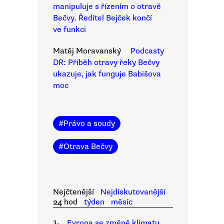
manipuluje s řízením o otravě
Bečvy. Ředitel Bejček končí
ve funkci
Matěj Moravanský
Podcasty
DR: Příběh otravy řeky Bečvy
ukazuje, jak funguje Babišova
moc
#
Právo a soudy
#
Otrava Bečvy
Nejčtenější
Nejdiskutovanější
24 hod
týden
měsíc
1.
Evropa se změně klimatu