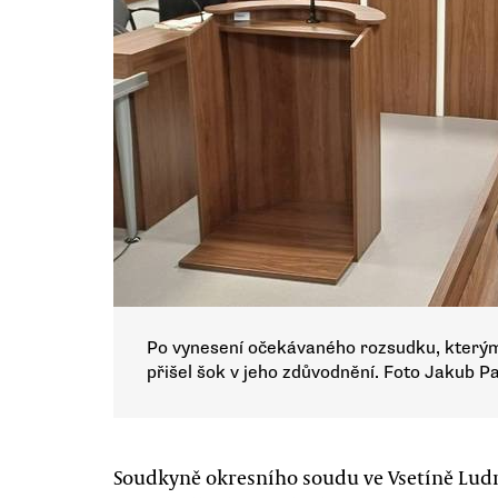
Po vynesení očekávaného rozsudku, kterým
přišel šok v jeho zdůvodnění. Foto Jakub P
Soudkyně okresního soudu ve Vsetíně Ludmi