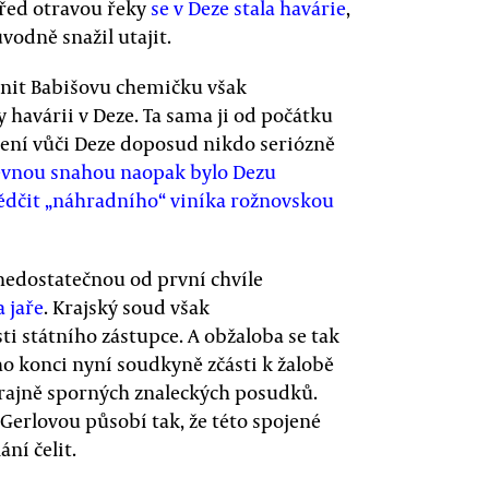
 před otravou řeky
se v Deze stala havárie
,
ůvodně snažil utajit.
ánit Babišovu chemičku však
 havárii v Deze. Ta sama ji od počátku
ření vůči Deze doposud nikdo seriózně
evnou snahou naopak bylo Dezu
ědčit „náhradního“ viníka rožnovskou
nedostatečnou od první chvíle
 jaře
. Krajský soud však
ti státního zástupce. A obžaloba se tak
eho konci nyní soudkyně zčásti k žalobě
krajně sporných znaleckých posudků.
rlovou působí tak, že této spojené
ání čelit.