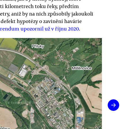
eti kilometrech toku řeky, předtím
etry, aniž by na nich způsobily jakoukoli
í defekt hypotézy o zavinění havárie
rendum upozornil už v říjnu 2020
.
→