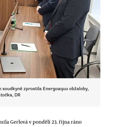
 soudkyně zprostila Energoaquu obžaloby,
atočka, DR
la Gerlová v pondělí 23. října ráno