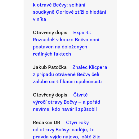
k otravě Bečvy: selhání
soudkyně Gerlové ztížilo hledání
viníka
Otevřený dopis
Experti:
Rozsudek v kauze Bečva není
postaven na doložených
reálných faktech
Jakub Patočka
Znalec Klicpera
z případu otrávené Bečvy čelí
žalobě certifikační společnosti
Otevřený dopis
Čtvrté
výročí otravy Bečvy — a pořád
nevíme, kdo havárii způsobil
Redakce DR
Čtyři roky
od otravy Bečvy: naděje, že
pravda vyjde najevo, ještě žije