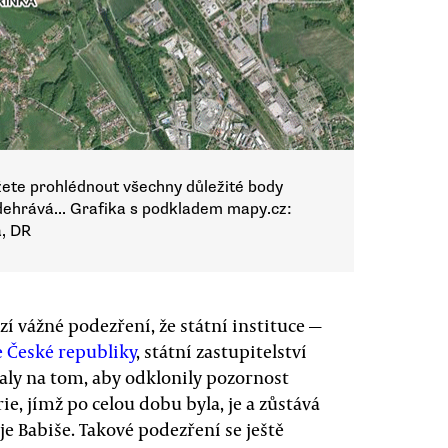
žete prohlédnout všechny důležité body
odehrává... Grafika s podkladem mapy.cz:
a, DR
í vážné podezření, že státní instituce —
e České republiky
, státní zastupitelství
ly na tom, aby odklonily pozornost
e, jímž po celou dobu byla, je a zůstává
 Babiše. Takové podezření se ještě