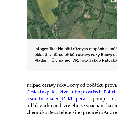
Infografika: Na pěti různých mapách si mů
oblasti, v níž se příběh otravy řeky Bečvy 
Vladimír Čičmanec, DR; foto Jakub Patočk
Případ otravy řeky Bečvy od počátku prováz
Česká inspekce životního prostředí
,
Polici
a
soudní znalec Jiří Klicpera
— spolupracova
od hlavního podezřelého ze spáchání havári
chemička Deza tehdejšího premiéra Andreje