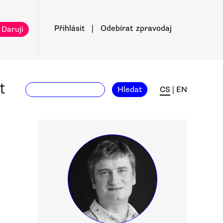
Přihlásit
|
Odebírat
zpravodaj
 Daruji
t
Hledat
CS
|
EN