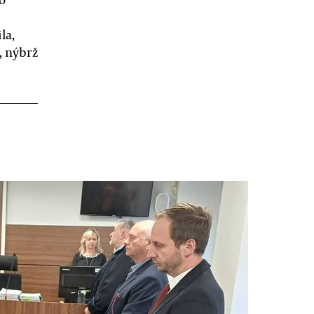
la,
, nýbrž