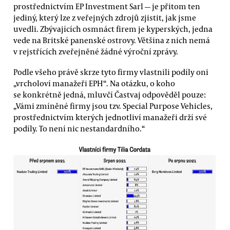
prostřednictvím EP Investment Sarl — je přitom ten
jediný, který lze z veřejných zdrojů zjistit, jak jsme
uvedli. Zbývajících osmnáct firem je kyperských, jedna
vede na Britské panenské ostrovy. Většina z nich nemá
v rejstřících zveřejněné žádné výroční zprávy.
Podle všeho právě skrze tyto firmy vlastnili podíly oni
„vrcholoví manažeři EPH“. Na otázku, o koho
se konkrétně jedná, mluvčí Častvaj odpověděl pouze:
„Vámi zmíněné firmy jsou tzv. Special Purpose Vehicles,
prostřednictvím kterých jednotliví manažeři drží své
podíly. To není nic nestandardního.“