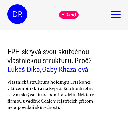
DR
♥ Daruji
EPH skrývá svou skutečnou
vlastnickou strukturu. Proč?
Lukáš Diko
Gaby Khazalová
,
Vlastnická struktura holdingu EPH končí
v Lucembursku a na Kypru. Kdo konkrétně
se v ní skrývá, firma odmítá sdělit. Některé
firmou uváděné údaje v rejstřících přitom
neodpovídají skutečnosti.