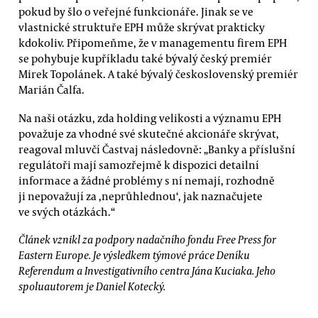
pokud by šlo o veřejné funkcionáře. Jinak se ve
vlastnické struktuře EPH může skrývat prakticky
kdokoliv. Připomeňme, že v managementu firem EPH
se pohybuje kupříkladu také bývalý český premiér
Mirek Topolánek. A také bývalý československý premiér
Marián Čalfa.
Na naši otázku, zda holding velikosti a významu EPH
považuje za vhodné své skutečné akcionáře skrývat,
reagoval mluvčí Častvaj následovně: „Banky a příslušní
regulátoři mají samozřejmě k dispozici detailní
informace a žádné problémy s ní nemají, rozhodně
ji nepovažují za ‚neprůhlednou‘, jak naznačujete
ve svých otázkách.“
Článek vznikl za podpory nadačního fondu Free Press for
Eastern Europe. Je výsledkem týmové práce Deníku
Referendum a Investigativního centra Jána Kuciaka. Jeho
spoluautorem je Daniel Kotecký.