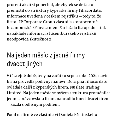
procent akcií si ponechal, ale zbytek se de facto
přemístil do struktury kyperské firmy Tiliacordata.
Informace uvedená v českém rejstříku — tedy to, že
firmu EP Corporate Group vlastnila stoprocentně
lucemburská EP Investment Sarl až do listopadu — tak
na základě informací z lucemburského rejstříku
neodpovídá skutečnosti.
Na jeden měsíc z jedné firmy
dvacet jiných
V té stejné době, tedy na začátku srpna roku 2021, navíc
firma provedla podivný manévr. Do srpna Tiliacordatu
ovládala další z kyperských firem, Nuslate Trading
Limited. Na jeden měsíc se ovšem struktura proměnila:
jednu správcovskou firmu nahradilo hned dvacet firem
— každá s odlišným podílem.
Podíl na firmě ve vlastnictví Daniela Křetínského —