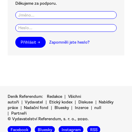
Děkujeme za podporu.
Přihlásit →
Zapomněli jste heslo?
Deník Referendum:
Redakce
|
Všichni
autoři
|
Vydavatel
|
Etický kodex
|
Diskuse
|
Nabídky
práce
|
Nadační fond
|
Bluesky
|
Inzerce
|
null
|
Partneři
© Vydavatelství Referendum, s. r. o., 2020.
Facebook
Bluesky
Instagram
RSS