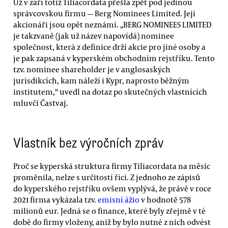
Už v září totiž Tiliacordata přešla zpět pod jedinou
správcovskou firmu — Berg Nominees Limited. Její
akcionáři jsou opět neznámí. „BERG NOMINEES LIMITED
je takzvaně (jak už název napovídá) nominee
společnost, která z definice drží akcie pro jiné osoby a
je pak zapsaná v kyperském obchodním rejstříku. Tento
tzv. nominee shareholder je v anglosaských
jurisdikcích, kam náleží i Kypr, naprosto běžným
institutem,“ uvedl na dotaz po skutečných vlastnících
mluvčí Častvaj.
Vlastník bez výročních zpráv
Proč se kyperská struktura firmy Tiliacordata na měsíc
proměnila, nelze s určitostí říci. Z jednoho ze zápisů
do kyperského rejstříku ovšem vyplývá, že právě v roce
2021 firma vykázala tzv.
emisní ážio
v hodnotě 578
milionů eur. Jedná se o finance, které byly zřejmě v té
době do firmy vloženy, aniž by bylo nutné z nich odvést