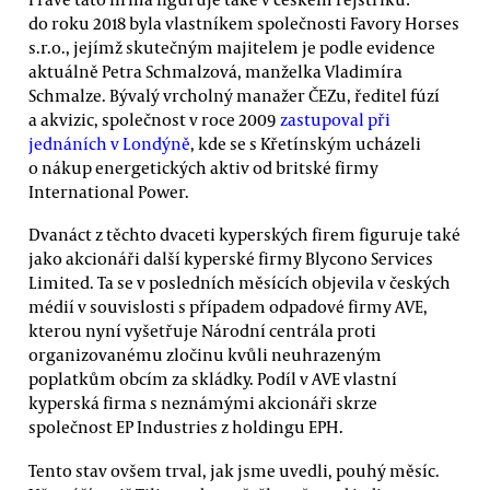
do roku 2018 byla vlastníkem společnosti Favory Horses
s.r.o., jejímž skutečným majitelem je podle evidence
aktuálně Petra Schmalzová, manželka Vladimíra
Schmalze. Bývalý vrcholný manažer ČEZu, ředitel fúzí
a akvizic, společnost v roce 2009
zastupoval při
jednáních v Londýně
, kde se s Křetínským ucházeli
o nákup energetických aktiv od britské firmy
International Power.
Dvanáct z těchto dvaceti kyperských firem figuruje také
jako akcionáři další kyperské firmy Blycono Services
Limited. Ta se v posledních měsících objevila v českých
médií v souvislosti s případem odpadové firmy AVE,
kterou nyní vyšetřuje Národní centrála proti
organizovanému zločinu kvůli neuhrazeným
poplatkům obcím za skládky. Podíl v AVE vlastní
kyperská firma s neznámými akcionáři skrze
společnost EP Industries z holdingu EPH.
Tento stav ovšem trval, jak jsme uvedli, pouhý měsíc.