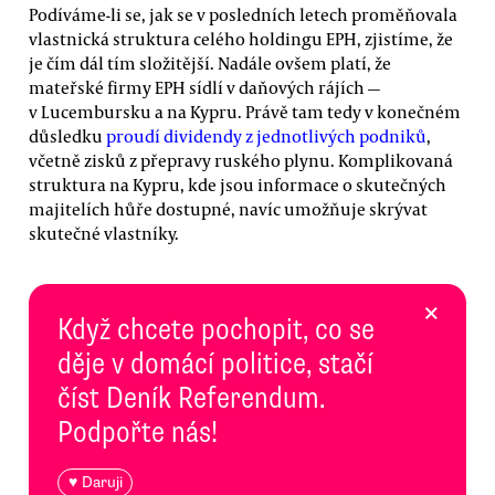
Podíváme-li se, jak se v posledních letech proměňovala
vlastnická struktura celého holdingu EPH, zjistíme, že
je čím dál tím složitější. Nadále ovšem platí, že
mateřské firmy EPH sídlí v daňových rájích —
v Lucembursku a na Kypru. Právě tam tedy v konečném
důsledku
proudí dividendy z jednotlivých podniků
,
včetně zisků z přepravy ruského plynu. Komplikovaná
struktura na Kypru, kde jsou informace o skutečných
majitelích hůře dostupné, navíc umožňuje skrývat
skutečné vlastníky.
×
Když chcete pochopit, co se
děje v domácí politice, stačí
číst Deník Referendum.
Podpořte nás!
♥ Daruji