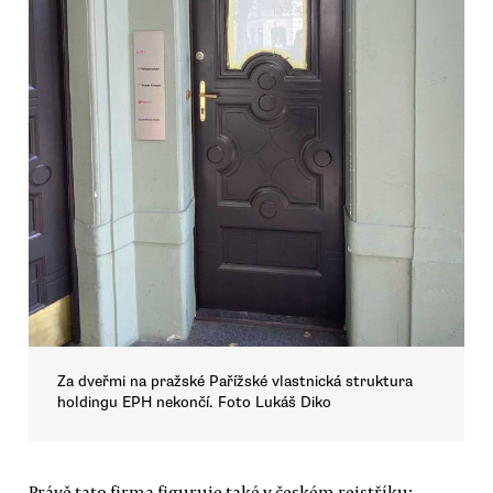
Za dveřmi na pražské Pařížské vlastnická struktura
holdingu EPH nekončí. Foto Lukáš Diko
Právě tato firma figuruje také v českém rejstříku: