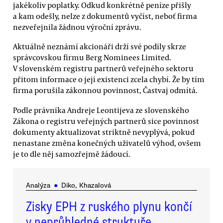
jakékoliv poplatky. Odkud konkrétně peníze přišly
a kam odešly, nelze z dokumentů vyčíst, neboť firma
nezveřejnila žádnou výroční zprávu.
Aktuálně neznámí akcionáři drží své podíly skrze
správcovskou firmu Berg Nominees Limited.
V slovenském registru partnerů veřejného sektoru
přitom informace o její existenci zcela chybí. Že by tím
firma porušila zákonnou povinnost, Častvaj odmítá.
Podle právníka Andreje Leontijeva ze slovenského
Zákona o registru veřejných partnerů sice povinnost
dokumenty aktualizovat striktně nevyplývá, pokud
nenastane změna konečných uživatelů výhod, ovšem
je to dle něj samozřejmě žádoucí.
Analýza
●
Diko, Khazalová
Zisky EPH z ruského plynu končí
v neprůhledné struktuře