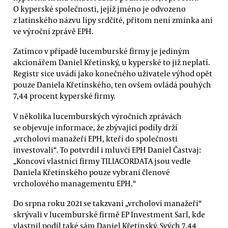
O kyperské společnosti, jejíž jméno je odvozeno
z latinského názvu lípy srdčité, přitom není zmínka ani
ve výroční zprávě EPH.
Zatímco v případě lucemburské firmy je jediným
akcionářem Daniel Křetínský, u kyperské to již neplatí.
Registr sice uvádí jako konečného uživatele výhod opět
pouze Daniela Křetínského, ten ovšem ovládá pouhých
7,44 procent kyperské firmy.
V několika lucemburských výročních zprávách
se objevuje informace, že zbývající podíly drží
„vrcholoví manažeři EPH, kteří do společnosti
investovali“. To potvrdil i mluvčí EPH Daniel Častvaj:
„Koncoví vlastníci firmy TILIACORDATA jsou vedle
Daniela Křetínského pouze vybraní členové
vrcholového managementu EPH.“
Do srpna roku 2021 se takzvaní „vrcholoví manažeři“
skrývali v lucemburské firmě EP Investment Sarl, kde
vlastnil podíl také sám Daniel Křetínský. Svých 7,44