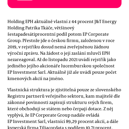
Holding EPH aktuálně vlastní z 44 procent J&T Energy
Holding Patrika Tkáče, většinový
šestapadesátiprocentní podíl potom EP Corporate
Group. Přestože jde o českou firmu, založenou v roce
2019, v rejstříku dosud nemá zveřejněnou žádnou
výroční zprávu. Na žádost o její zaslání mluvčí EPH
nezareagoval. Až do listopadu 2021 uvádí rejstřík jako
jediného jejího akcionáře lucemburskou společnost
EP Investment Sarl. Aktuálně již ale uvádí pouze počet
kmenových akcií na jméno.
Vlastnická struktura je zjistitelná pouze ze slovenského
Registru partnerů veřejného sektoru, kam majitelé dle
zákonné povinnosti zapisují strukturu svých firem,
které obchodují se státem nebo čerpají dotace. Z něj
vyplývá, že EP Corporate Group nadále ovládá
EP Investment Sarl, vlastnící 89,29 procent akcií, a dále
kyperská firma Tiliacordata s podílem 10,71 procent.