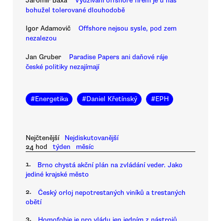
Jaromír Baxa
Využívání offshore firem je u nás
bohužel tolerované dlouhodobě
Igor Adamovič
Offshore nejsou sysle, pod zem
nezalezou
Jan Gruber
Paradise Papers ani daňové ráje
české politiky nezajímají
#
Energetika
#
Daniel Křetínský
#
EPH
Nejčtenější
Nejdiskutovanější
24 hod
týden
měsíc
1.
Brno chystá akční plán na zvládání veder. Jako
jediné krajské město
2.
Český orloj nepotrestaných viníků a trestaných
obětí
3.
Homofobie je pro vládu jen jedním z nástrojů