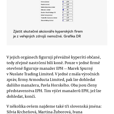
Zjistit skutečné akcionáře kyperských firem
je z veřejných zdrojů nemožné. Grafika DR
V jejich orgánech figurují převážně kyperští občané,
tedy zřejmě nastrčení bílí koně. Pouze v jedné firmě
otevřeně figuruje manažer EPH — Marek Spurný
v Nuslate Trading Limited. V jedné z mála výročních
zpráv, firmy Armoducta Limited, pak lze dohledat
dalšího manažera, Pavla Horského. Oba jsou členy
představenstva EPH. Tím výčet manažerů EPH, jež lze
dohledat, končí.
V několika ovšem najdeme také tři slovenská jména:
Silvia Krcheňová, Martina Žuborová, Ivana