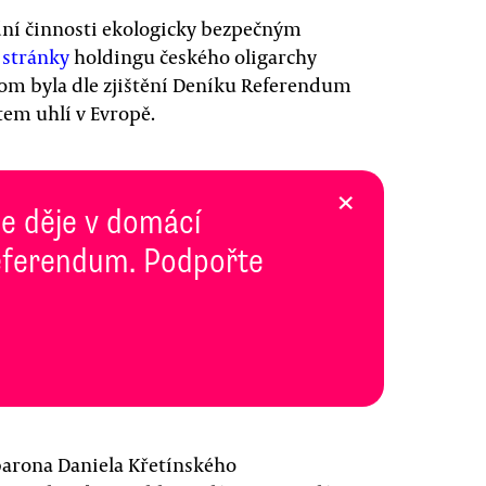
dní činnosti ekologicky bezpečným
stránky
holdingu českého oligarchy
tom byla dle zjištění Deníku Referendum
em uhlí v Evropě.
×
se děje v domácí
 Referendum. Podpořte
barona Daniela Křetínského