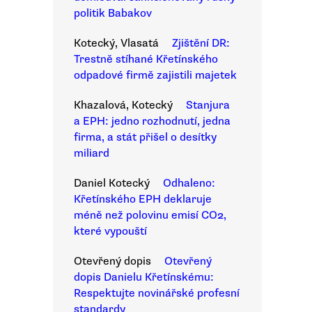
politik Babakov
Kotecký, Vlasatá
Zjištění DR:
Trestně stíhané Křetínského
odpadové firmě zajistili majetek
Khazalová, Kotecký
Stanjura
a EPH: jedno rozhodnutí, jedna
firma, a stát přišel o desítky
miliard
Daniel Kotecký
Odhaleno:
Křetínského EPH deklaruje
méně než polovinu emisí CO2,
které vypouští
Otevřený dopis
Otevřený
dopis Danielu Křetínskému:
Respektujte novinářské profesní
standardy