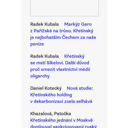
Radek Kubala
Markýz Gero
z Pařížské na trůnu. Křetínský
je nejbohatším Čechem za naše
peníze
Radek Kubala
Křetínský
se mstí Síkelovi. Další důvod
proč omezit vlastnictví médií
oligarchy
Daniel Kotecký
Nová studie:
Křetínského holding
v dekarbonizaci zcela selhává
Khazalová, Patočka
Křetínského jednání v Moskvě
domlouval sankcionovaný ruský