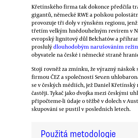
Křetínského firma tak dokonce předčila tr
gigantů, německé RWE a polskou polostátn
provozuje tři doly v rýnském regionu, jen
třetím velkým hnědouhelným revírem v Ně
evropský lignitový důl Bełchatów a příhran
proslulý
dlouhodobým narušováním reži
obyvatele na české i německé straně hrani
Stojí rovněž za zmínku, že výrazný náskok 
firmou ČEZ a společností Sev.en uhlobarona
se v českých médiích, jež Daniel Křetínský 
častěji. Tykač jako dvojka mezi českými uh
připočteme-li údaje o těžbě v dolech v Austr
skupování se pustil v posledních letech.
Použitá metodologie