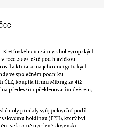
íčce
la Křetínského na sám vrchol evropských
v roce 2009 ještě pod hlavičkou
rostl a která se na jeho energetických
ehdy ve společném podniku
í ČEZ, koupila firmu Mibrag za 412
ována především překlenovacím úvěrem,
ské doly prodaly svůj poloviční podíl
yslovému holdingu (EPH), který byl
erém se kromě uvedené slovenské