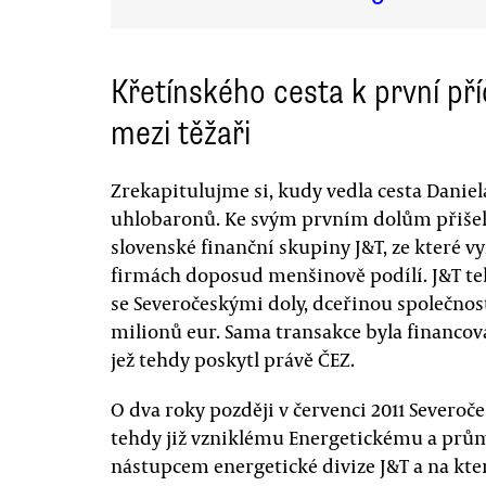
Křetínského cesta k první př
mezi těžaři
Zrekapitulujme si, kudy vedla cesta Danie
uhlobaronů. Ke svým prvním dolům přišel 
slovenské finanční skupiny J&T, ze které vy
firmách doposud menšinově podílí. J&T t
se Severočeskými doly, dceřinou společnost
milionů eur. Sama transakce byla financ
jež tehdy poskytl právě ČEZ.
O dva roky později v červenci 2011 Severoče
tehdy již vzniklému Energetickému a prům
nástupcem energetické divize J&T a na kt