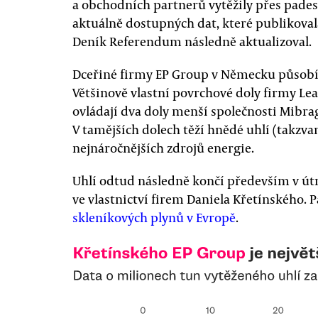
a obchodních partnerů vytěžily přes padesá
aktuálně dostupných dat, které publikoval
Deník Referendum následně aktualizoval.
Dceřiné firmy EP Group v Německu působí 
Většinově vlastní povrchové doly firmy Leag
ovládají dva doly menší společnosti Mibra
V tamějších dolech těží hnědé uhlí (takzvan
nejnáročnějších zdrojů energie.
Uhlí odtud následně končí především v útr
ve vlastnictví firem Daniela Křetínského. 
skleníkových plynů v Evropě
.