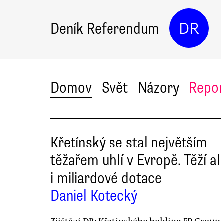
Deník Referendum
DR
Domov
Svět
Názory
Repo
Křetínský se stal největším
těžařem uhlí v Evropě. Těží a
i miliardové dotace
Daniel Kotecký
Zjištění DR: Křetínského holding EP Group