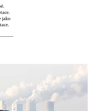
pě.
tace.
 jako
tace.