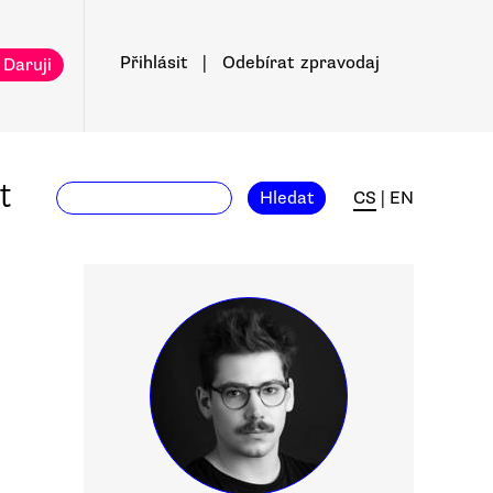
Přihlásit
|
Odebírat
zpravodaj
 Daruji
t
Hledat
CS
|
EN