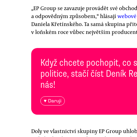
„EP Group se zavazuje provádět své obcho
a odpovědným způsobem,“ hlásají
webové 
Daniela Křetínského. Ta samá skupina při
v loňském roce vůbec největším producent
Když chcete pochopit, co 
politice, stačí číst Deník
nás!
♥ Daruji
Doly ve vlastnictví skupiny EP Group uhlo