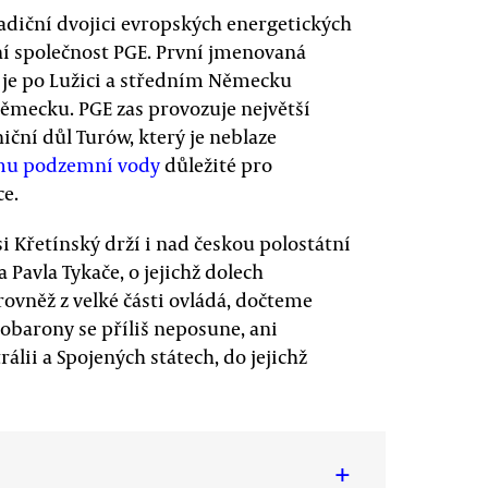
adiční dvojici evropských energetických
í společnost PGE. První jmenovaná
ž je po Lužici a středním Německu
mecku. PGE zas provozuje největší
iční důl Turów, který je neblaze
mu podzemní vody
důležité pro
ce.
si Křetínský drží i nad českou polostátní
 Pavla Tykače, o jejichž dolech
rovněž z velké části ovládá, dočteme
lobarony se příliš neposune, ani
álii a Spojených státech, do jejichž
+