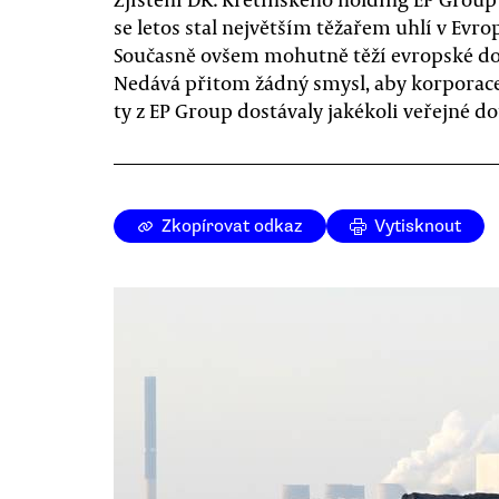
se letos stal největším těžařem uhlí v Evro
Současně ovšem mohutně těží evropské do
Nedává přitom žádný smysl, aby korporace
ty z EP Group dostávaly jakékoli veřejné do
Zkopírovat odkaz
Vytisknout