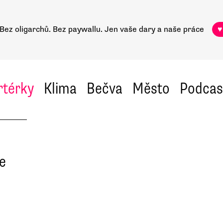
Bez oligarchů. Bez paywallu.
Jen vaše dary a naše práce
♥
rtérky
Klima
Bečva
Město
Podcas
le