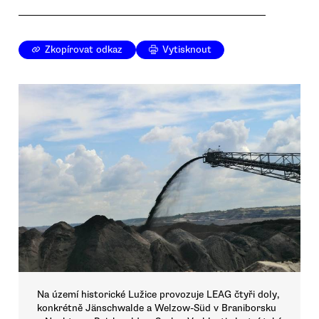
Zkopírovat odkaz
Vytisknout
Na území historické Lužice provozuje LEAG čtyři doly,
konkrétně Jänschwalde a Welzow-Süd v Braniborsku