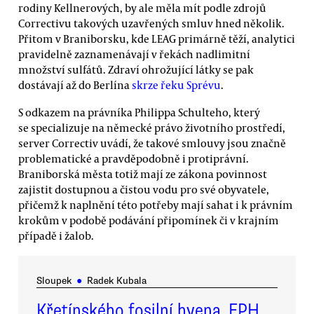
rodiny Kellnerových, by ale měla mít podle zdrojů
Correctivu takových uzavřených smluv hned několik.
Přitom v Braniborsku, kde LEAG primárně těží, analytici
pravidelně zaznamenávají v řekách nadlimitní
množství sulfátů. Zdraví ohrožující látky se pak
dostávají až do Berlína
skrze řeku Sprévu
.
S odkazem na právníka Philippa Schulteho, který
se specializuje na německé právo životního prostředí,
server Correctiv uvádí, že takové smlouvy jsou značně
problematické a pravděpodobně i protiprávní.
Braniborská města totiž mají ze zákona povinnost
zajistit dostupnou a čistou vodu pro své obyvatele,
přičemž k naplnění této potřeby mají sahat i k právním
krokům v podobě podávání připomínek či v krajním
případě i žalob.
Sloupek
●
Radek Kubala
Křetínského fosilní hyena. EPH