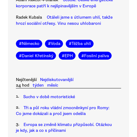
korporace patří k nejšpinavějším v Evropě
Radek Kubala
Otáleli jsme s útlumem uhlí, takže
hrozí sociální otřesy. Vinu nesou uhlobaroni
#
Německo
#
Voda
#
Těžba uhlí
#
Daniel Křetínský
#
EPH
#
Fosilní paliva
Nejčtenější
Nejdiskutovanější
24 hod
týden
měsíc
1.
Sucho v době motoristické
2.
Tři a půl roku vládní zmocněnkyní pro Romy:
Co jsme dokázali a proč jsem odešla
3.
Evropa se změně klimatu přizpůsobí. Otázkou
je kdy, jak a co s příčinami