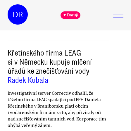
DR
♥ Daruji
Křetínského firma LEAG
si v Německu kupuje mlčení
úřadů ke znečišťování vody
Radek Kubala
Investigativní server Correctiv odhalil, že
těžební firma LEAG spadající pod EPH Daniela
Křetínského v Braniborsku platí obcím
i vodárenským firmám za to, aby přivíraly oči
nad znečišťováním tamních vod. Korporace tím
ohýbá veřejný zájem.