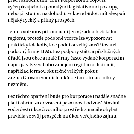
vyčerpávajícími a pomalými legislativními postupy,
nebo přistoupit na dohodu, ze které budou mít alespoň
nějaký rychlý a přímý prospěch.
Tento cynismus přitom není jen výsadou lužického
regionu, protože podobné vzorce lze vypozorovat
prakticky kdekoliv, kde podniká velký znečišťovatel
podobný firmě LEAG. Bez podpory státu a příslušných
úřadů jsou obce a malé firmy často vydané korporacím
napospas. Bez většího zapojení regulačních úřadů,
například formou skutečně velkých pokut
za znečišťování vodních toků, se tato situace nikdy
nezmění.
Bez těchto opatření bude pro korporace i nadále snadné
platit obcím za odvracení pozornosti od znečišťování
vod a destrukce životního prostředí a nadále ohýbat
pravidla ve svůj prospěch na úkor veřejného zájmu.