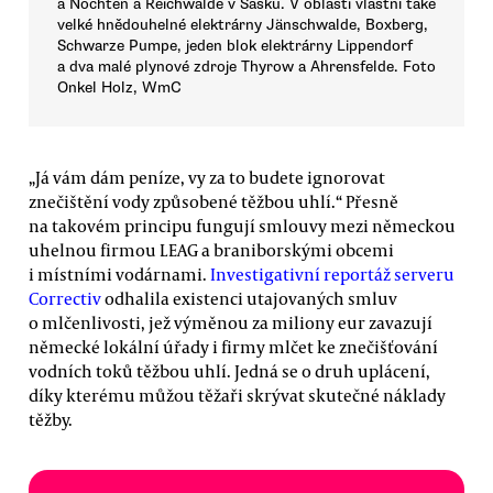
a Nochten a Reichwalde v Sasku. V oblasti vlastní také
velké hnědouhelné elektrárny Jänschwalde, Boxberg,
Schwarze Pumpe, jeden blok elektrárny Lippendorf
a dva malé plynové zdroje Thyrow a Ahrensfelde. Foto
Onkel Holz, WmC
„Já vám dám peníze, vy za to budete ignorovat
znečištění vody způsobené těžbou uhlí.“ Přesně
na takovém principu fungují smlouvy mezi německou
uhelnou firmou LEAG a braniborskými obcemi
i místními vodárnami.
Investigativní reportáž serveru
Correctiv
odhalila existenci utajovaných smluv
o mlčenlivosti, jež výměnou za miliony eur zavazují
německé lokální úřady i firmy mlčet ke znečišťování
vodních toků těžbou uhlí. Jedná se o druh uplácení,
díky kterému můžou těžaři skrývat skutečné náklady
těžby.