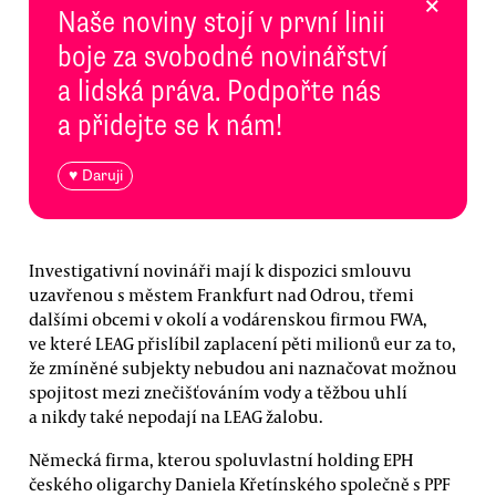
×
Naše noviny stojí v první linii
boje za svobodné novinářství
a lidská práva. Podpořte nás
a přidejte se k nám!
♥ Daruji
Investigativní novináři mají k dispozici smlouvu
uzavřenou s městem Frankfurt nad Odrou, třemi
dalšími obcemi v okolí a vodárenskou firmou FWA,
ve které LEAG přislíbil zaplacení pěti milionů eur za to,
že zmíněné subjekty nebudou ani naznačovat možnou
spojitost mezi znečišťováním vody a těžbou uhlí
a nikdy také nepodají na LEAG žalobu.
Německá firma, kterou spoluvlastní holding EPH
českého oligarchy Daniela Křetínského společně s PPF