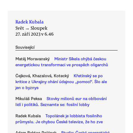
Radek Kubala
Svět
→
Sloupek
27. září 2023 v 6.46
Související
Matěj Moravanský
Ministr Síkela ohýbá českou
energetickou transformaci ve prospěch oligarchů
Čejková, Khazalová, Kotecký
Křetínský se po
kritice z Ukrajiny ohání údajnou „pomocí“. Šlo ale
jen o byznys
Mikuláš Peksa
Stovky milionů eur na oblbování
lidí i politiků. Seznamte se: fosilní lobby
Radek Kubala
Topolánek je lobbista fosilního
průmyslu. Je chybou České televize, že ho zve
Adam Rektor-Polánek
Studie: České energetické