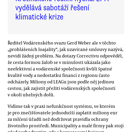
vydělává sabotáží řešení
klimatické krize
Ředitel Vodárenského svazu Gerd Weber ale v těchto
„prohlášeních loajality“, jak uzavírané smlouvy nazývá,
nevidí žádný problém. Na dotazy Correctivu odpověděl,
že cesta formou žalob se v minulosti ukázala jako
neefektivní a vodárenské společnosti kvůli špatné
kvalitě vody a nedostatku financí z regionu často
odcházely. Miliony od LEAGu jsou podle něj jedinou
cestou, jak zajistit přežití vodárenských společností
v okolí uhelných dolů.
Vidíme tak v praxi nefunkčnost systému, ve kterém
je pro znečišťovatele jednodušší zaplatit miliony eur
za mlčení úřadů než dodržovat pravidla ochrany
životního prostředí. Municipality a malé firmy pak stojí
před rozhodnutím, zda s korporacemi bojovat