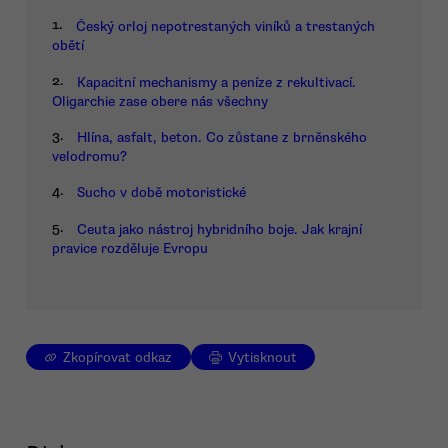
1.
Český orloj nepotrestaných viníků a trestaných
obětí
2.
Kapacitní mechanismy a peníze z rekultivací.
Oligarchie zase obere nás všechny
3.
Hlína, asfalt, beton. Co zůstane z brněnského
velodromu?
4.
Sucho v době motoristické
5.
Ceuta jako nástroj hybridního boje. Jak krajní
pravice rozděluje Evropu
Zkopírovat odkaz
Vytisknout