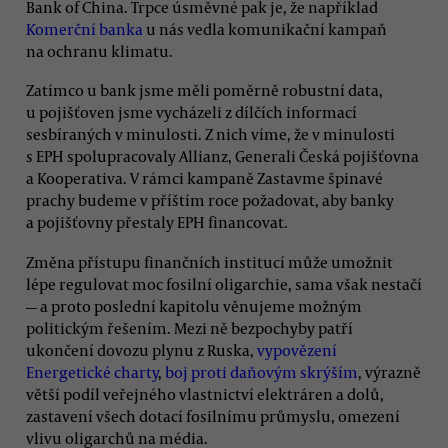
Bank of China. Trpce úsměvné pak je, že například
Komerční banka
u nás vedla komunikační kampaň
na ochranu klimatu.
Zatímco u bank jsme měli poměrně robustní data,
u pojišťoven jsme vycházeli z dílčích informací
sesbíraných v minulosti. Z nich víme, že v minulosti
s EPH spolupracovaly Allianz, Generali Česká pojišťovna
a Kooperativa. V rámci kampaně Zastavme špinavé
prachy budeme v příštím roce požadovat, aby banky
a pojišťovny přestaly EPH financovat.
Změna přístupu finančních institucí může umožnit
lépe regulovat moc fosilní oligarchie, sama však nestačí
— a proto poslední kapitolu věnujeme možným
politickým řešením. Mezi ně bezpochyby patří
ukončení dovozu plynu z Ruska,
vypovězení
Energetické charty
,
boj proti daňovým skrýším
, výrazně
větší podíl veřejného vlastnictví elektráren a dolů,
zastavení všech dotací fosilnímu průmyslu, omezení
vlivu oligarchů na média.