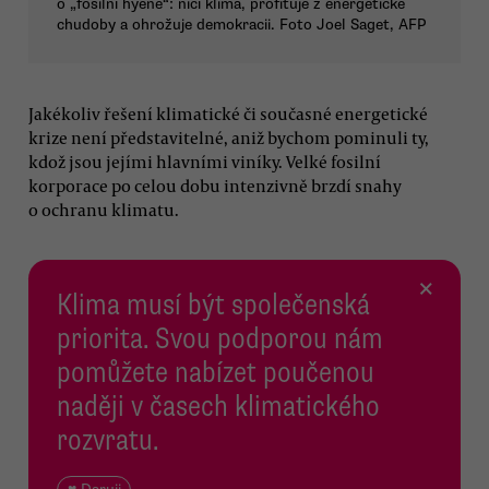
o „fosilní hyeně“: ničí klima, profituje z energetické
chudoby a ohrožuje demokracii. Foto Joel Saget, AFP
Jakékoliv řešení klimatické či současné energetické
krize není představitelné, aniž bychom pominuli ty,
kdož jsou jejími hlavními viníky. Velké fosilní
korporace po celou dobu intenzivně brzdí snahy
o ochranu klimatu.
×
Klima musí být společenská
priorita. Svou podporou nám
pomůžete nabízet poučenou
naději v časech klimatického
rozvratu.