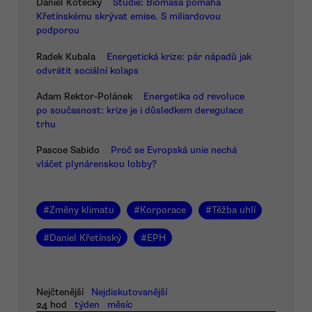
Daniel Kotecký
Studie: Biomasa pomáhá
Křetínskému skrývat emise. S miliardovou
podporou
Radek Kubala
Energetická krize: pár nápadů jak
odvrátit sociální kolaps
Adam Rektor-Polánek
Energetika od revoluce
po současnost: krize je i důsledkem deregulace
trhu
Pascoe Sabido
Proč se Evropská unie nechá
vláčet plynárenskou lobby?
#
Změny klimatu
#
Korporace
#
Těžba uhlí
#
Daniel Křetínský
#
EPH
Nejčtenější
Nejdiskutovanější
24 hod
týden
měsíc