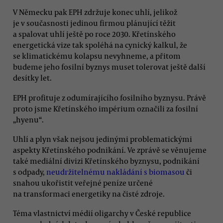
V Německu pak EPH zdržuje konec uhlí, jelikož
je v současnosti jedinou firmou plánující těžit
a spalovat uhlí ještě po roce 2030. Křetínského
energetická vize tak spoléhá na cynický kalkul, že
se klimatickému kolapsu nevyhneme, a přitom
budeme jeho fosilní byznys muset tolerovat ještě další
desítky let.
EPH profituje z odumírajícího fosilního byznysu. Právě
proto jsme Křetínského impérium označili za fosilní
„hyenu“.
Uhlí a plyn však nejsou jedinými problematickými
aspekty Křetínského podnikání. Ve zprávě se věnujeme
také mediální divizi Křetínského byznysu, podnikání
s odpady,
neudržitelnému nakládání s biomasou
či
snahou ukořistit veřejné peníze určené
na transformaci energetiky na čisté zdroje.
Téma vlastnictví médií oligarchy v České republice