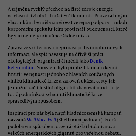
A zejména rychlý přechod na čisté zdroje energie
ve vlastnictví obcí, družstev či komunit. Pouze takovým
vlastníkům by měla směřovat veřejná podpora — nikoli
korporacím spekulujícím proti naší budoucnosti, které
by v ní neměly mít vůbec žádné místo.
Zpráva ve skutečnosti nepřináší příliš mnoho nových
informací, ale spíš navazuje na dřívější práci
ekologických organizací či médií jako
Deník
Referendum
. Smyslem bylo přiblížit klimatickému
hnutí i veřejnosti jednoho z hlavních současných
viníků klimatické krize a zároveň ukázat cesty, jak
je možné začít fosilní oligarchii zbavovat moci. To je
totiž podmínkou zvládnutí klimatické krize
spravedlivým způsobem.
Inspirací pro nás byla například nizozemská kampaň
nazvaná
Shell Must Fall!
(Shell musí padnout), která
podobným způsobem otevírá otázku budoucnosti
velkých energetických gigantů pro veřejnou debatu.