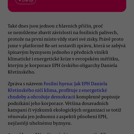
♥ Daruji
Také dnes jsou jednou z hlavních příčin, proč
se nemůžeme zbavit závislosti na fosilních palivech,
protože na první místo vždy staví své zisky. Právě proto
jsme v platformě Re-set sestavili zprávu, která se zabývá
špinavým byznysem jednoho z předních viníků
klimatické i energetické krize v evropském měřítku,
kterým je korporace EPH českého oligarchy Daniela
Křetínského.
Zpráva s názvem
Fosilní hyena: Jak EPH Daniela
Křetínského ničí klima, profituje z energetické
chudoby a ohrožuje demokracii
komplexně popisuje
podnikání jeho korporace. Většina dosavadních
kampaní či výzkumů ekologických organizací se totiž
věnovala jen jednomu z aspektů působení EPH,
nejčastěji uhelnému byznysu.