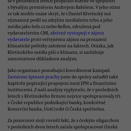
se v posledních letech propíralo hlavně ve spojitosti
s bývalým premiérem Andrejem Babišem. V jeho stínu
se tak mohlo snáze skrýt, že i Daniel Křetínský má
významný podíl na zdejším mediálním trhu a jeho
média jako Info.cz nebo Reflex, sdružená pod
vydavatelstvím CMI,
aktivně vystupují v zájmu
vydavatele
proti veřejnému zájmu na prosazení
klimatické politiky založené na faktech. Otázka, jak
Křetínského média píší o klimatu, si zasluhuje
samostatnou důkladnou analýzu.
Jako organizace pomáhající koordinovat kampaň
Zastavme špinavé prachy
jsme do zprávy zařadili také
kapitolu popisující propojení mezi EPH a finančními
institucemi. Z naší analýzy vyplynulo, že v posledních
letech s Křetínského firmou nejvíce spolupracovaly tři
v České republice podnikající banky, konkrétně
Komerční banka, UniCredit či Česká spořitelna.
Za pozornost stojí rovněž fakt, že s českým oligarchou
v posledních dvou letech začala spolupracovat čínská