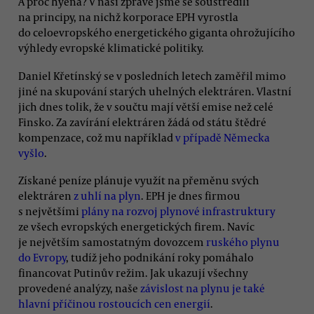
A proč hyena? V naší zprávě jsme se soustředili
na principy, na nichž korporace EPH vyrostla
do celoevropského energetického giganta ohrožujícího
výhledy evropské klimatické politiky.
Daniel Křetínský se v posledních letech zaměřil mimo
jiné na skupování starých uhelných elektráren. Vlastní
jich dnes tolik, že v součtu mají větší emise než celé
Finsko. Za zavírání elektráren žádá od státu štědré
kompenzace, což mu například
v případě Německa
vyšlo
.
Získané peníze plánuje využít na přeměnu svých
elektráren
z uhlí na plyn
. EPH je dnes firmou
s největšími
plány na rozvoj plynové infrastruktury
ze všech evropských energetických firem. Navíc
je největším samostatným dovozcem
ruského plynu
do Evropy
, tudíž jeho podnikání roky pomáhalo
financovat Putinův režim. Jak ukazují všechny
provedené analýzy, naše
závislost na plynu je také
hlavní příčinou rostoucích cen energií
.