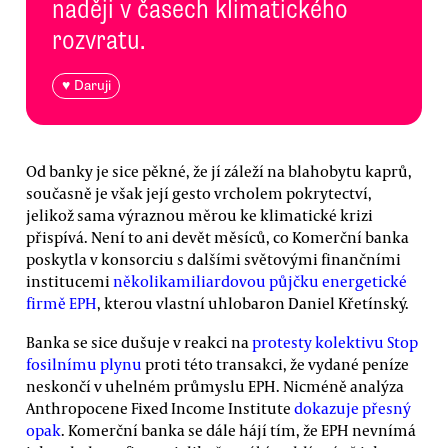
naději v časech klimatického
rozvratu.
♥ Daruji
Od banky je sice pěkné, že jí záleží na blahobytu kaprů,
současně je však její gesto vrcholem pokrytectví,
jelikož sama výraznou měrou ke klimatické krizi
přispívá. Není to ani devět měsíců, co Komerční banka
poskytla v konsorciu s dalšími světovými finančními
institucemi
několikamiliardovou půjčku energetické
firmě EPH
, kterou vlastní uhlobaron Daniel Křetínský.
Banka se sice dušuje v reakci na
protesty kolektivu Stop
fosilnímu plynu
proti této transakci, že vydané peníze
neskončí v uhelném průmyslu EPH. Nicméně analýza
Anthropocene Fixed Income Institute
dokazuje přesný
opak
. Komerční banka se dále hájí tím, že EPH nevnímá