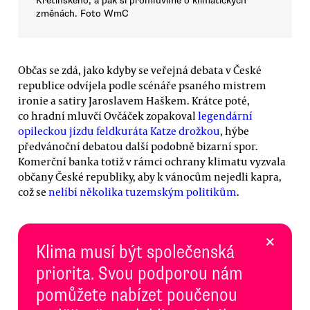
Křetínského, a pak si promluvíme o klimatických
změnách. Foto WmC
Občas se zdá, jako kdyby se veřejná debata v České
republice odvíjela podle scénáře psaného mistrem
ironie a satiry Jaroslavem Haškem. Krátce poté,
co hradní mluvčí Ovčáček zopakoval
legendární
opileckou jízdu feldkuráta Katze drožkou
, hýbe
předvánoční debatou další podobně bizarní spor.
Komerční banka totiž v rámci ochrany klimatu vyzvala
občany České republiky, aby k vánocům nejedli kapra,
což se
nelíbí několika tuzemským politikům
.
×
Klima musí být společenská
priorita. Svou podporou nám
pomůžete nabízet poučenou