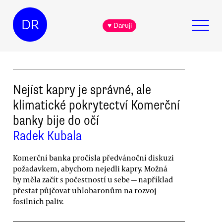
DR
♥ Daruji
Nejíst kapry je správné, ale
klimatické pokrytectví Komerční
banky bije do očí
Radek Kubala
Komerční banka pročísla předvánoční diskuzi
požadavkem, abychom nejedli kapry. Možná
by měla začít s počestností u sebe — například
přestat půjčovat uhlobaronům na rozvoj
fosilních paliv.