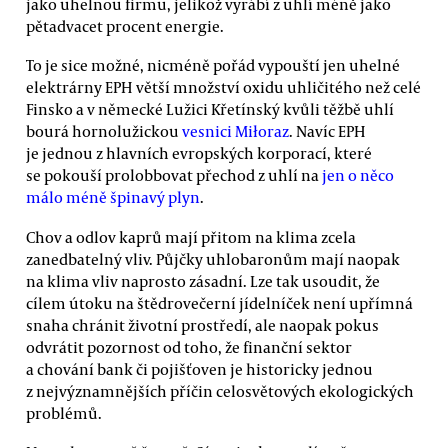
jako uhelnou firmu, jelikož vyrábí z uhlí méně jako
pětadvacet procent energie.
To je sice možné, nicméně pořád vypouští jen uhelné
elektrárny EPH větší množství oxidu uhličitého než celé
Finsko a v německé Lužici Křetínský kvůli těžbě uhlí
bourá hornolužickou
vesnici Miłoraz
. Navíc EPH
je jednou z hlavních evropských korporací, které
se pokouší prolobbovat přechod z uhlí na
jen o něco
málo méně špinavý plyn
.
Chov a odlov kaprů mají přitom na klima zcela
zanedbatelný vliv. Půjčky uhlobaronům mají naopak
na klima vliv naprosto zásadní. Lze tak usoudit, že
cílem útoku na štědrovečerní jídelníček není upřímná
snaha chránit životní prostředí, ale naopak pokus
odvrátit pozornost od toho, že finanční sektor
a chování bank či pojišťoven je historicky jednou
z nejvýznamnějších příčin celosvětových ekologických
problémů.