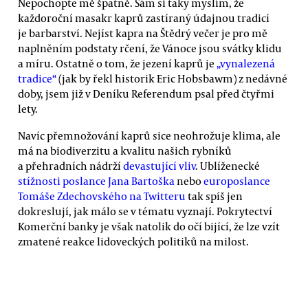
Nepochopte mě špatně. Sám si taky myslím, že
každoroční masakr kaprů zastíraný údajnou tradicí
je barbarství. Nejíst kapra na Štědrý večer je pro mě
naplněním podstaty rčení, že Vánoce jsou svátky klidu
a míru. Ostatně o tom, že jezení kaprů je
„vynalezená
tradice“
(jak by řekl historik Eric Hobsbawm) z nedávné
doby, jsem již v Deníku Referendum psal před čtyřmi
lety.
Navíc přemnožování kaprů sice neohrožuje klima, ale
má na biodiverzitu a kvalitu našich rybníků
a přehradních nádrží
devastující vliv
. Ublíženecké
stížnosti poslance Jana Bartoška
nebo
europoslance
Tomáše Zdechovského na Twitteru
tak spíš jen
dokreslují, jak málo se v tématu vyznají. Pokrytectví
Komerční banky je však natolik do očí bijící, že lze vzít
zmatené reakce lidoveckých politiků na milost.