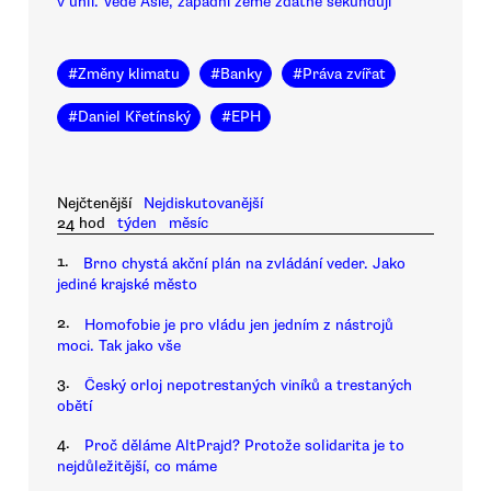
v uhlí. Vede Asie, západní země zdatně sekundují
#
Změny klimatu
#
Banky
#
Práva zvířat
#
Daniel Křetínský
#
EPH
Nejčtenější
Nejdiskutovanější
24 hod
týden
měsíc
1.
Brno chystá akční plán na zvládání veder. Jako
jediné krajské město
2.
Homofobie je pro vládu jen jedním z nástrojů
moci. Tak jako vše
3.
Český orloj nepotrestaných viníků a trestaných
obětí
4.
Proč děláme AltPrajd? Protože solidarita je to
nejdůležitější, co máme