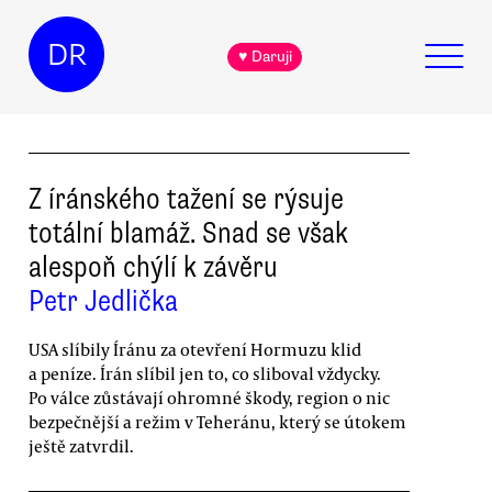
DR
♥ Daruji
Z íránského tažení se rýsuje
totální blamáž. Snad se však
alespoň chýlí k závěru
Petr Jedlička
USA slíbily Íránu za otevření Hormuzu klid
a peníze. Írán slíbil jen to, co sliboval vždycky.
Po válce zůstávají ohromné škody, region o nic
bezpečnější a režim v Teheránu, který se útokem
ještě zatvrdil.