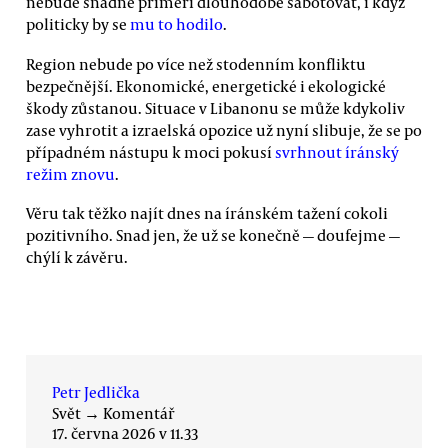
nebude snadné příměří dlouhodobě sabotovat, i když
politicky by se
mu to hodilo
.
Region nebude po více než stodenním konfliktu
bezpečnější. Ekonomické, energetické i ekologické
škody zůstanou. Situace v Libanonu se může kdykoliv
zase vyhrotit a izraelská opozice už nyní slibuje, že se po
případném nástupu k moci pokusí
svrhnout íránský
režim znovu
.
Věru tak těžko najít dnes na íránském tažení cokoli
pozitivního. Snad jen, že už se konečně — doufejme —
chýlí k závěru.
Petr Jedlička
Svět
→
Komentář
17. června 2026 v 11.33