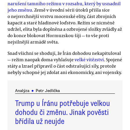
narušení tamního režimu v rozsahu, který by usnadnil
jeho změnu
. Země v úvodní sérii útoků přišla sice
o nejsvrchnější vrstvu mocenské elity, část zbrojních
kapacit a staré hladinové loďstvo. Režim se nicméně
udržel, elita byla doplněna a ozbrojené složky zvládly až
do konce blokovat Hormuzskou šíji — to vše proti
nejsilnější armádě světa.
Snad všichni se shodují, že Írán dohodou nekapituloval
— režim naopak doma vyhlašuje
velké vítězství
. Spojené
státy a Izrael připravil o část odstrašující síly, protože
nebyly schopné jej zdolat ani ekonomicky, ani vojensky.
Analýza
●
Petr Jedlička
Trump u Íránu potřebuje velkou
dohodu či změnu. Jinak pověsti
břídila už neujde