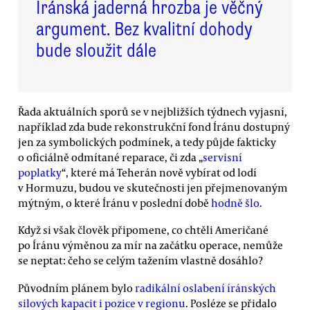
Íránská jaderná hrozba je věčný
argument. Bez kvalitní dohody
bude sloužit dále
Řada aktuálních sporů se v nejbližších týdnech vyjasní,
například zda bude rekonstrukční fond Íránu dostupný
jen za symbolických podmínek, a tedy půjde fakticky
o oficiálně odmítané reparace, či zda „
servisní
poplatky
“, které má Teherán nově vybírat od lodí
v Hormuzu, budou ve skutečnosti jen přejmenovaným
mýtným, o které Íránu v poslední době
hodně šlo
.
Když si však člověk připomene, co chtěli Američané
po Íránu výměnou za mír na začátku operace, nemůže
se neptat: čeho se celým tažením vlastně dosáhlo?
Původním plánem bylo
radikální oslabení íránských
silových kapacit i pozice v regionu
. Posléze se přidalo