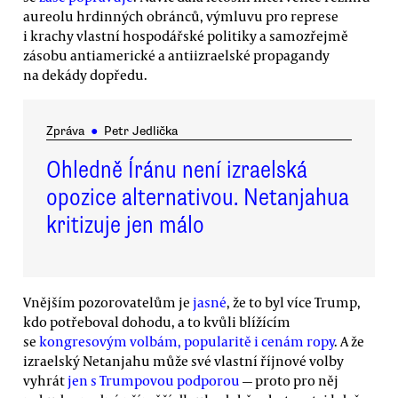
aureolu hrdinných obránců, výmluvu pro represe
i krachy vlastní hospodářské politiky a samozřejmě
zásobu antiamerické a antiizraelské propagandy
na dekády dopředu.
Zpráva
●
Petr Jedlička
Ohledně Íránu není izraelská
opozice alternativou. Netanjahua
kritizuje jen málo
Vnějším pozorovatelům je
jasné
, že to byl více Trump,
kdo potřeboval dohodu, a to kvůli blížícím
se
kongresovým volbám, popularitě i cenám ropy
. A že
izraelský Netanjahu může své vlastní říjnové volby
vyhrát
jen s Trumpovou podporou
— proto pro něj