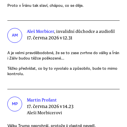
Proto v Íránu tak slaví, chápou, co se děje.
Aleš Morbicer
, invalidní důchodce a audiofil
AM
17. června 2026 v 12.31
A je velmi pravděbodobné, že se to zase zvrhne do války a Írán
i Záliv budou těžce poškozené...
Těžko předvídat, co by to vyvolalo a způsobilo, bude to mimo
kontrolu.
Martin Profant
MP
17. června 2026 v 14.23
Aleši Morbicerovi
Válku Trump neprohrál, protože ji vlastně nevedl.