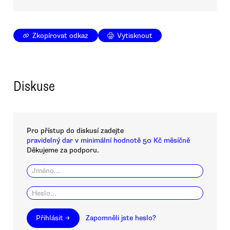
Zkopírovat odkaz
Vytisknout
Diskuse
Pro přístup do diskusí zadejte
pravidelný dar v minimální hodnotě 50 Kč měsíčně
Děkujeme za podporu.
Přihlásit →
Zapomněli jste heslo?