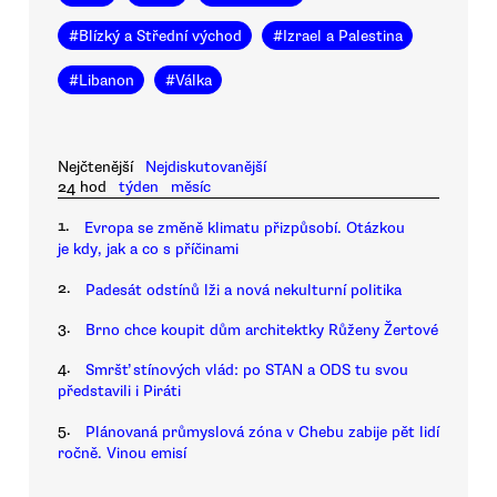
#
Blízký a Střední východ
#
Izrael a Palestina
#
Libanon
#
Válka
Nejčtenější
Nejdiskutovanější
24 hod
týden
měsíc
1.
Evropa se změně klimatu přizpůsobí. Otázkou
je kdy, jak a co s příčinami
2.
Padesát odstínů lži a nová nekulturní politika
3.
Brno chce koupit dům architektky Růženy Žertové
4.
Smršť stínových vlád: po STAN a ODS tu svou
představili i Piráti
5.
Plánovaná průmyslová zóna v Chebu zabije pět lidí
ročně. Vinou emisí