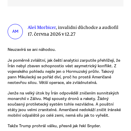
Aleš Morbicer
, invalidní důchodce a audiofil
AM
17. června 2026 v 12.27
Neuzavírá se ani náhodou.
Je poměrně zvláštní, jak čeští analytici zarputile přehlížejí, že
Írán nebyl zbaven schopnostio vést asymetrický konflikt. Z
vojenského pohledu nejde jen o Hormuzský průliv. Takový
pann Mikulecký se pořád diví, proč ho prostě Američané
neotevřou silou. Větší operace, ale zvládnutelná.
Jenže na velký útok by Írán odpověděl zničením sunnitských
monarchií v Zálivu. Mají spousty dronů a rakety. Žádný
současný protiletecký systém tohle nezvládne. A pouštní
státy jsou velmi zranitelné. Američané nedokáží zničit íránské
mobilní odpaliště po celé zemi, nemá sílu jak to vyřešit.
Takže Trump prohrál válku, přesně jak řekl Snyder.