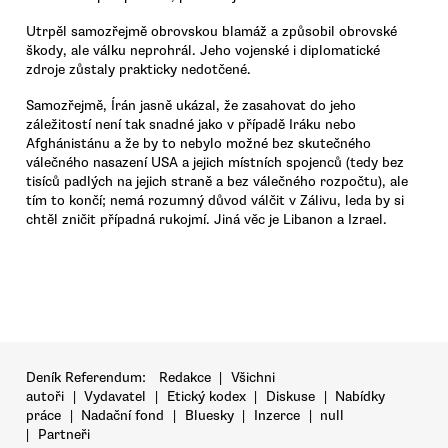
Utrpěl samozřejmě obrovskou blamáž a způsobil obrovské
škody, ale válku neprohrál. Jeho vojenské i diplomatické
zdroje zůstaly prakticky nedotčené.
Samozřejmě, Írán jasně ukázal, že zasahovat do jeho
záležitostí není tak snadné jako v případě Iráku nebo
Afghánistánu a že by to nebylo možné bez skutečného
válečného nasazení USA a jejich místních spojenců (tedy bez
tisíců padlých na jejich straně a bez válečného rozpočtu), ale
tím to končí; nemá rozumný důvod válčit v Zálivu, leda by si
chtěl zničit případná rukojmí. Jiná věc je Libanon a Izrael.
Deník Referendum:
Redakce
|
Všichni
autoři
|
Vydavatel
|
Etický kodex
|
Diskuse
|
Nabídky
práce
|
Nadační fond
|
Bluesky
|
Inzerce
|
null
|
Partneři