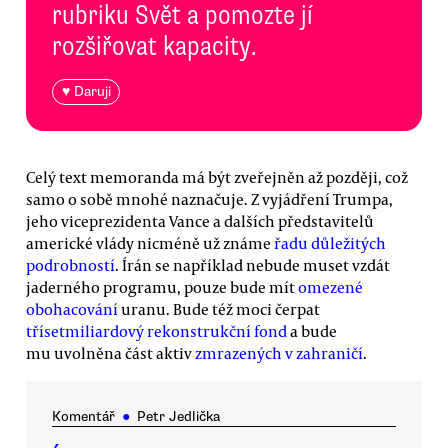
rubriku Svět a pomozte jí
rozšiřovat kapacity.
♥ Daruji
Celý text memoranda má být zveřejněn až později, což
samo o sobě mnohé naznačuje. Z vyjádření Trumpa,
jeho viceprezidenta Vance a dalších představitelů
americké vlády nicméně už známe
řadu důležitých
podrobností
. Írán se například nebude muset vzdát
jaderného programu, pouze bude mít
omezené
obohacování
uranu. Bude též moci čerpat
třísetmiliardový rekonstrukční fond
a bude
mu uvolněna část aktiv
zmrazených v zahraničí
.
Komentář
●
Petr Jedlička