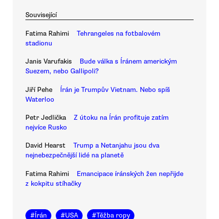
Související
Fatima Rahimi
Tehrangeles na fotbalovém
stadionu
Janis Varufakis
Bude válka s Íránem americkým
Suezem, nebo Gallipoli?
Jiří Pehe
Írán je Trumpův Vietnam. Nebo spíš
Waterloo
Petr Jedlička
Z útoku na Írán profituje zatím
nejvíce Rusko
David Hearst
Trump a Netanjahu jsou dva
nejnebezpečnější lidé na planetě
Fatima Rahimi
Emancipace íránských žen nepřijde
z kokpitu stíhačky
#
Írán
#
USA
#
Těžba ropy