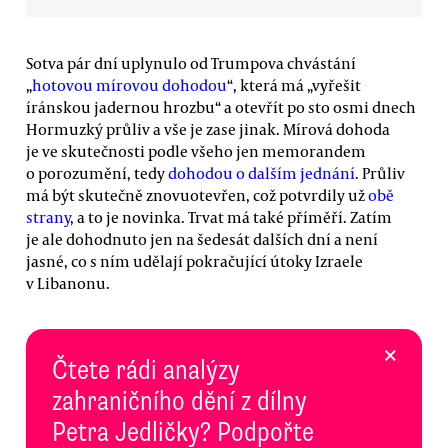
Sotva pár dní uplynulo od Trumpova chvástání
„
hotovou mírovou dohodou
“, která má „vyřešit
íránskou jadernou hrozbu“ a otevřít po sto osmi dnech
Hormuzký průliv a vše je zase jinak. Mírová dohoda
je ve skutečnosti podle všeho jen memorandem
o porozumění, tedy
dohodou o dalším jednání
. Průliv
má být skutečně znovuotevřen, což potvrdily už
obě
strany
, a to je novinka. Trvat má také příměří. Zatím
je ale dohodnuto jen na šedesát dalších dní a není
jasné, co s ním udělají pokračující útoky Izraele
v Libanonu.
×
Čtete rádi analýzy
zahraničního dění z dílny
Petra Jedličky? Podpořte