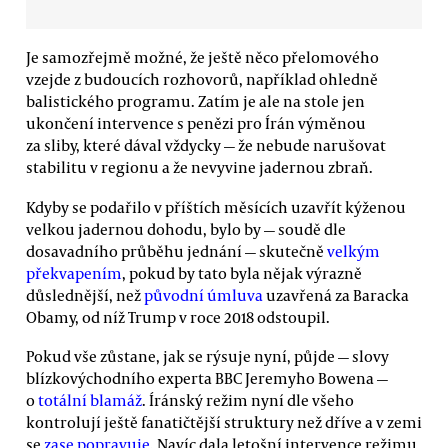
Je samozřejmě možné, že ještě něco přelomového
vzejde z budoucích rozhovorů, například ohledně
balistického programu. Zatím je ale na stole jen
ukončení intervence s penězi pro Írán výměnou
za sliby, které dával vždycky — že nebude narušovat
stabilitu v regionu a že nevyvine jadernou zbraň.
Kdyby se podařilo v příštích měsících uzavřít kýženou
velkou jadernou dohodu, bylo by — soudě dle
dosavadního průběhu jednání — skutečně
velkým
překvapením
, pokud by tato byla nějak výrazně
důslednější, než
původní úmluva
uzavřená za Baracka
Obamy, od níž Trump v roce 2018 odstoupil.
Pokud vše zůstane, jak se rýsuje nyní, půjde — slovy
blízkovýchodního experta BBC Jeremyho Bowena —
o
totální blamáž
. Íránský režim nyní dle všeho
kontrolují ještě fanatičtější struktury než dříve a v zemi
se
zase popravuje
. Navíc dala letošní intervence režimu