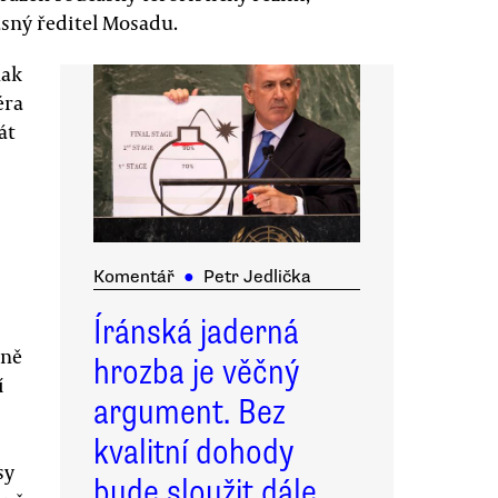
sný ředitel Mosadu.
nak
éra
át
Komentář
●
Petr Jedlička
Íránská jaderná
čně
hrozba je věčný
í
argument. Bez
kvalitní dohody
sy
bude sloužit dále