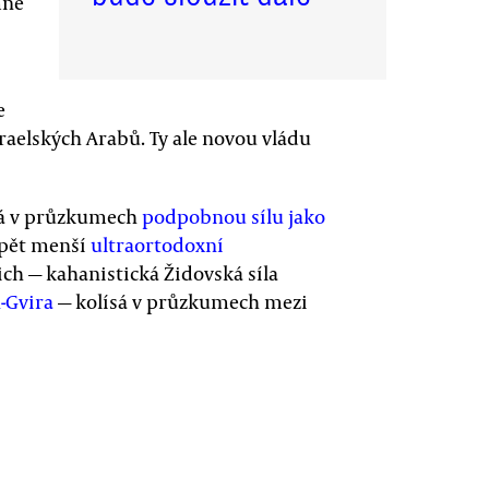
mně
e
raelských Arabů. Ty ale novou vládu
má v průzkumech
podpobnou sílu jako
opět menší
ultraortodoxní
nich — kahanistická Židovská síla
-Gvira
— kolísá v průzkumech mezi