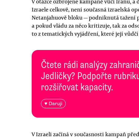
V otázce ozbrojené kampaně vůči Íránu, a d
Izraele celkově, není současná izraelská o
Netanjahuově bloku — podniknutá tažení p
a pokud vládu za něco kritizuje, tak za od
to z tematických vyjádření, které její vůdč
Čtete rádi analýzy zahranič
Jedličky? Podpořte rubriku
rozšiřovat kapacity.
♥ Daruji
V Izraeli začíná v současnosti kampaň př