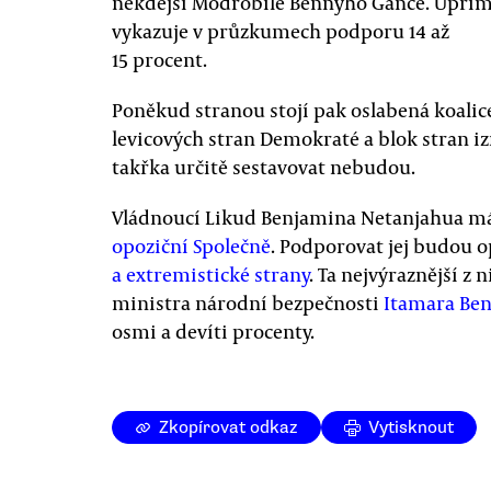
někdejší Modrobílé Bennyho Gance. Upří
vykazuje v průzkumech podporu 14 až
15 procent.
Poněkud stranou stojí pak oslabená koalic
levicových stran Demokraté a blok stran iz
takřka určitě sestavovat nebudou.
Vládnoucí Likud Benjamina Netanjahua 
opoziční Společně
. Podporovat jej budou 
a extremistické strany
. Ta nejvýraznější z 
ministra národní bezpečnosti
Itamara Ben
osmi a devíti procenty.
Zkopírovat odkaz
Vytisknout