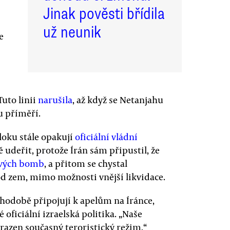
Jinak pověsti břídila
už neunik
e
Tuto linii
narušila
, až když se Netanjahu
u příměří.
bloku stále opakují
oficiální vládní
ě udeřit, protože Írán sám připustil, že
ových bomb
, a přitom se chystal
od zem, mimo možnosti vnější likvidace.
uhodobě připojují k apelům na Íránce,
 oficiální izraelská politika. „Naše
azen současný teroristický režim,“