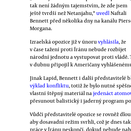
tak není žádným tajemstvím, že zde jsem
ještě tvrdší než Netanjahu,“
uvedl
Naftali
Bennett před několika dny na kanálu Piers
Morgana.
Izraelská opozice již v únoru
vyhlásila
, že
v čase tažení proti Íránu nebude rozbíjet
národní jednotu a vystupovat proti vládě. 
v dubnu připojil k Američany vyhlášeném
Jinak Lapid, Bennett i další představitelé 
výklad konfliktu
, totiž že bylo nutné spěšn
vlastní štěpný materiál na
jedenáct atom
přesunout balistický i jaderný program p
Vůdčí představitelé opozice se rovněž dlo
aby dosavadní režim svrhli, což je dnes také
práce v Íránu neskončí, dokud nebude nahr