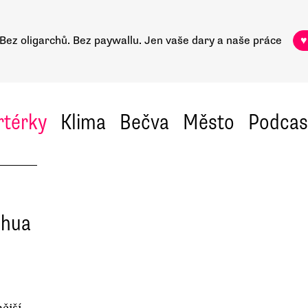
Bez oligarchů. Bez paywallu.
Jen vaše dary a naše práce
♥
rtérky
Klima
Bečva
Město
Podcas
ahua
nější