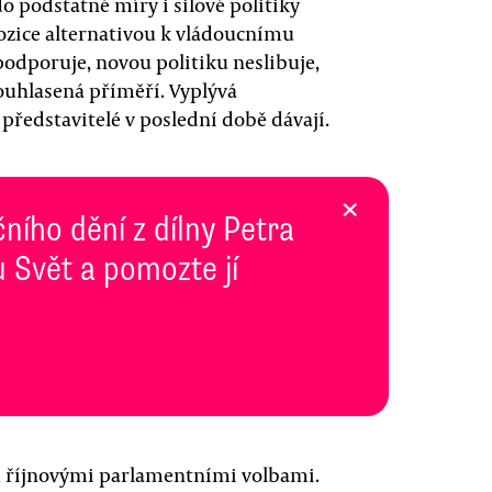
o podstatné míry i silové politiky
pozice alternativou k vládoucnímu
odporuje, novou politiku neslibuje,
souhlasená příměří. Vyplývá
í představitelé v poslední době dávají.
×
ního dění z dílny Petra
 Svět a pomozte jí
ed říjnovými parlamentními volbami.