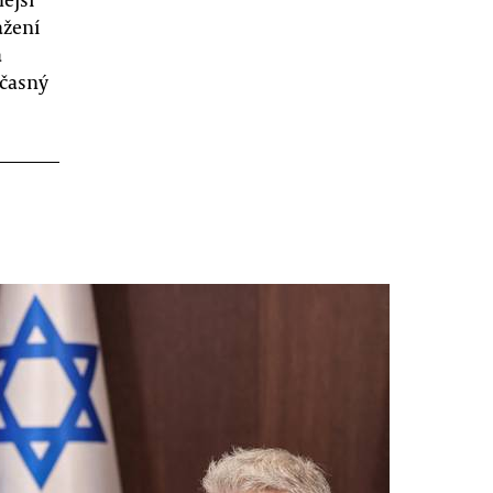
ažení
a
učasný