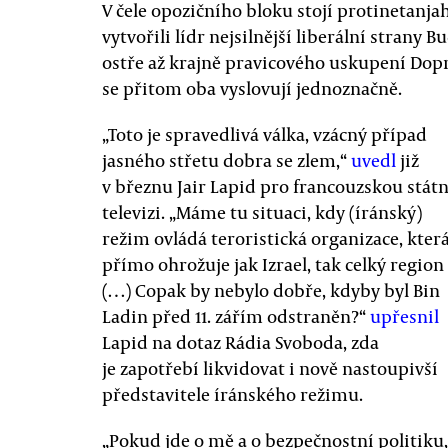
V čele opozičního bloku stojí protinetanja
vytvořili lídr nejsilnější liberální strany 
ostře až krajně pravicového uskupení Dopr
se přitom oba vyslovují jednoznačně.
„Toto je spravedlivá válka, vzácný případ
jasného střetu dobra se zlem,“
uvedl
již
v březnu Jair Lapid pro francouzskou státn
televizi. „Máme tu situaci, kdy (íránský)
režim ovládá teroristická organizace, kter
přímo ohrožuje jak Izrael, tak celký region
(…) Copak by nebylo dobře, kdyby byl Bin
Ladin před 11. zářím odstraněn?“
upřesnil
Lapid na dotaz Rádia Svoboda, zda
je zapotřebí likvidovat i nově nastoupivší
představitele íránského režimu.
„Pokud jde o mě a o bezpečnostní politiku,