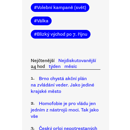
#
Volební kampaně (svět)
#
Válka
#
Blízký východ po 7. říjnu
Nejčtenější
Nejdiskutovanější
24 hod
týden
měsíc
1.
Brno chystá akční plán
na zvládání veder. Jako jediné
krajské město
2.
Homofobie je pro vládu jen
jedním z nástrojů moci. Tak jako
vše
3.
Český orloj nepotrestaných