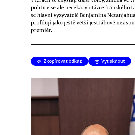
politice se ale nečeká. V otázce íránského t
se hlavní vyzyvatelé Benjamina Netanjahu
profilují jako ještě větší jestřábové než so
premiér.
Zkopírovat odkaz
Vytisknout