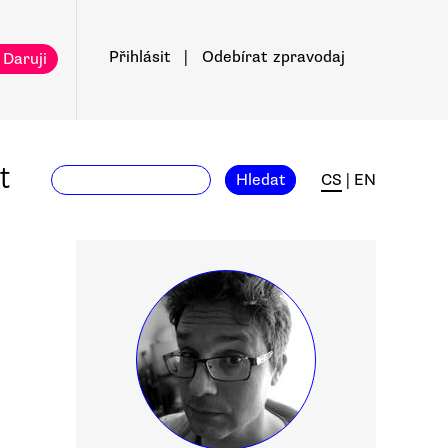
Přihlásit
|
Odebírat
zpravodaj
 Daruji
t
Hledat
CS
|
EN