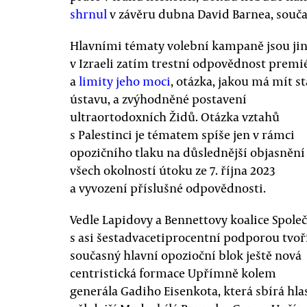
shrnul
v závěru dubna David Barnea, souča
Hlavními tématy volební kampaně jsou ji
v Izraeli zatím trestní odpovědnost premi
a
limity jeho moci
, otázka, jakou má mít st
ústavu, a zvýhodněné postavení
ultraortodoxních Židů. Otázka vztahů
s Palestinci je tématem spíše jen v rámci
opozičního tlaku na důslednější objasnění
všech okolností útoku ze 7. října 2023
a vyvození příslušné odpovědnosti.
Vedle Lapidovy a Bennettovy koalice Spole
s asi šestadvacetiprocentní podporou tvoř
současný hlavní opozioční blok ještě nová
centristická formace Upřímně kolem
generála Gadiho Eisenkota, která sbírá hla