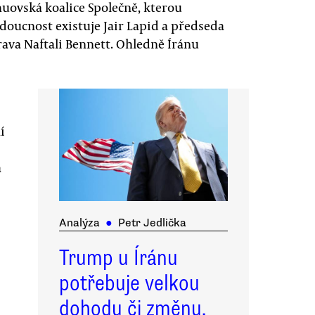
huovská koalice Společně, kterou
Budoucnost existuje Jair Lapid a předseda
ava Naftali Bennett. Ohledně Íránu
í
á
Analýza
●
Petr Jedlička
Trump u Íránu
potřebuje velkou
dohodu či změnu.