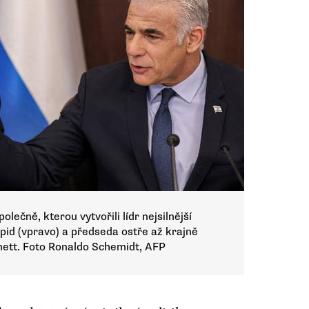
olečně, kterou vytvořili lídr nejsilnější
apid (vpravo) a předseda ostře až krajně
nett. Foto Ronaldo Schemidt, AFP