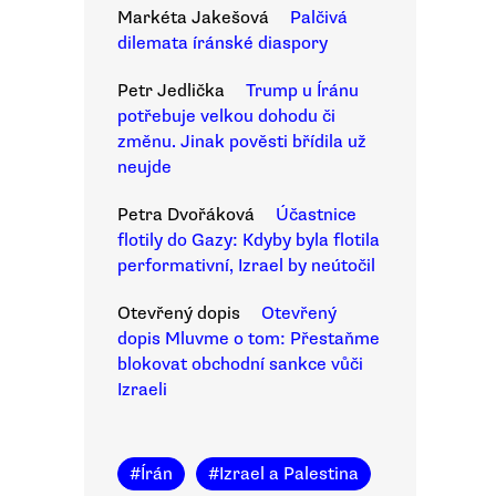
Markéta Jakešová
Palčivá
dilemata íránské diaspory
Petr Jedlička
Trump u Íránu
potřebuje velkou dohodu či
změnu. Jinak pověsti břídila už
neujde
Petra Dvořáková
Účastnice
flotily do Gazy: Kdyby byla flotila
performativní, Izrael by neútočil
Otevřený dopis
Otevřený
dopis Mluvme o tom: Přestaňme
blokovat obchodní sankce vůči
Izraeli
#
Írán
#
Izrael a Palestina