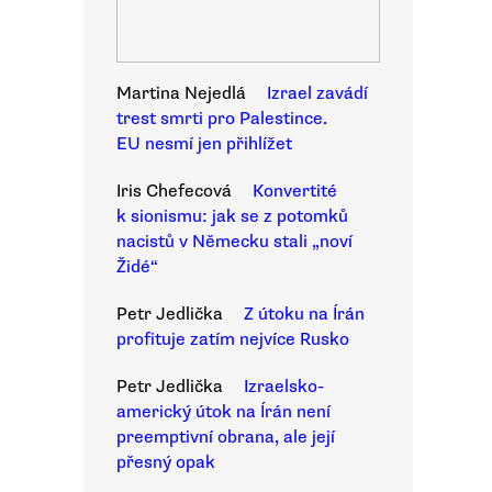
Martina Nejedlá
Izrael zavádí
trest smrti pro Palestince.
EU nesmí jen přihlížet
Iris Chefecová
Konvertité
k sionismu: jak se z potomků
nacistů v Německu stali „noví
Židé“
Petr Jedlička
Z útoku na Írán
profituje zatím nejvíce Rusko
Petr Jedlička
Izraelsko-
americký útok na Írán není
preemptivní obrana, ale její
přesný opak