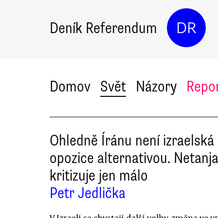
Deník Referendum
DR
Domov
Svět
Názory
Repo
Ohledně Íránu není izraelská
opozice alternativou. Netanj
kritizuje jen málo
Petr Jedlička
V Izraeli se chystají další volby, změna ve v