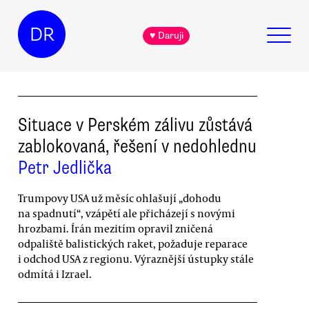
DR
♥ Daruji
Situace v Perském zálivu zůstává
zablokovaná, řešení v nedohlednu
Petr Jedlička
Trumpovy USA už měsíc ohlašují „dohodu
na spadnutí“, vzápětí ale přicházejí s novými
hrozbami. Írán mezitím opravil zničená
odpaliště balistických raket, požaduje reparace
i odchod USA z regionu. Výraznější ústupky stále
odmítá i Izrael.