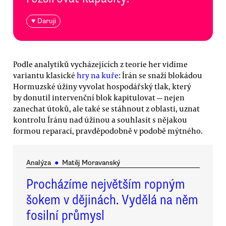
♥ Daruji
Podle analytiků vycházejících z teorie her vidíme
variantu klasické
hry na kuře
: Írán se snaží blokádou
Hormuzské úžiny vyvolat hospodářský tlak, který
by donutil intervenční blok kapitulovat — nejen
zanechat útoků, ale také se stáhnout z oblasti, uznat
kontrolu Íránu nad úžinou a souhlasit s nějakou
formou reparací, pravděpodobně v podobě mýtného.
Analýza
●
Matěj Moravanský
Procházíme největším ropným
šokem v dějinách. Vydělá na něm
fosilní průmysl