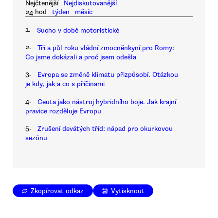
Nejčtenější
Nejdiskutovanější
24 hod
týden
měsíc
1.
Sucho v době motoristické
2.
Tři a půl roku vládní zmocněnkyní pro Romy:
Co jsme dokázali a proč jsem odešla
3.
Evropa se změně klimatu přizpůsobí. Otázkou
je kdy, jak a co s příčinami
4.
Ceuta jako nástroj hybridního boje. Jak krajní
pravice rozděluje Evropu
5.
Zrušení devátých tříd: nápad pro okurkovou
sezónu
Zkopírovat odkaz
Vytisknout