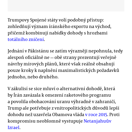
Trumpovy Spojené státy volí podobný přístup:
zohledňují význam íránského exportu na východ,
přičemž kombinují nabídky dohody s hrozbami
totálního zničení
.
Jednání v Pákistánu se zatím výrazněji nepohnula, tedy
alespoň oficiálně ne — obě strany prezentují veřejně
návrhy mírových plánů, které však reálně obsahují
pouze kroky k naplnění maximalistických požadavků
jednoho, nebo druhého.
V zákulisí se sice mluví o alternativní dohodě, která
by Írán zavázala k omezení raketového programu
a povolila obohacování uranu výhradně v zahraničí,
Trump ale potřebuje z vnitropolitických důvodů lepší
dohodu než uzavřela Obamova vláda
v roce 2015
. Proti
kompromisu neoblomně vystupuje
Netanjahuův
Izrael
.