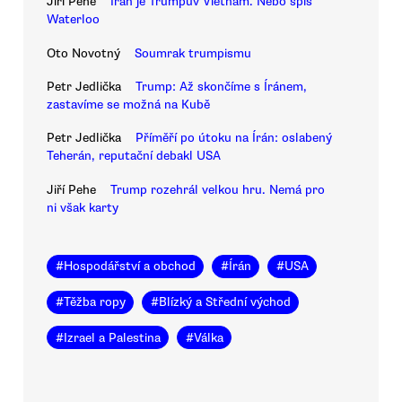
Jiří Pehe
Írán je Trumpův Vietnam. Nebo spíš
Waterloo
Oto Novotný
Soumrak trumpismu
Petr Jedlička
Trump: Až skončíme s Íránem,
zastavíme se možná na Kubě
Petr Jedlička
Příměří po útoku na Írán: oslabený
Teherán, reputační debakl USA
Jiří Pehe
Trump rozehrál velkou hru. Nemá pro
ni však karty
#
Hospodářství a obchod
#
Írán
#
USA
#
Těžba ropy
#
Blízký a Střední východ
#
Izrael a Palestina
#
Válka