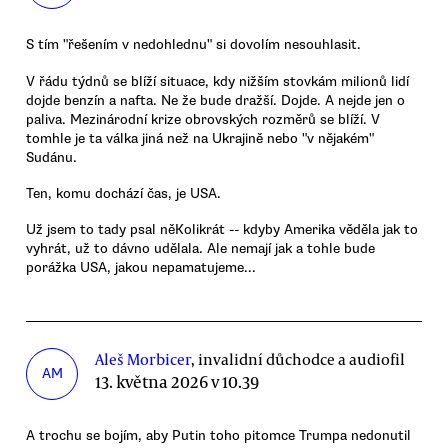
S tím "řešením v nedohlednu" si dovolím nesouhlasit.
V řádu týdnů se blíží situace, kdy nižším stovkám milionů lidí
dojde benzín a nafta. Ne že bude dražší. Dojde. A nejde jen o
paliva. Mezinárodní krize obrovských rozměrů se blíží. V
tomhle je ta válka jiná než na Ukrajině nebo "v nějakém"
Sudánu.
Ten, komu dochází čas, je USA.
Už jsem to tady psal něKolikrát -- kdyby Amerika věděla jak to
vyhrát, už to dávno udělala. Ale nemají jak a tohle bude
porážka USA, jakou nepamatujeme...
Aleš Morbicer
, invalidní důchodce a audiofil
AM
13. května 2026 v 10.39
A trochu se bojím, aby Putin toho pitomce Trumpa nedonutil