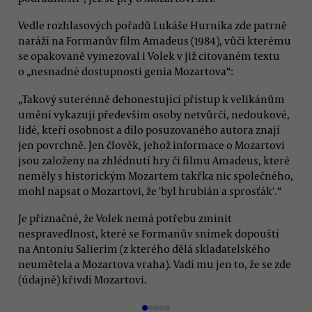
Vedle rozhlasových pořadů Lukáše Hurníka zde patrně
naráží na Formanův film Amadeus (1984), vůči kterému
se opakovaně vymezoval i Volek v již citovaném textu
o „nesnadné dostupnosti genia Mozartova“:
„Takový suterénně dehonestující přístup k velikánům
umění vykazují především osoby netvůrčí, nedoukové,
lidé, kteří osobnost a dílo posuzovaného autora znají
jen povrchně. Jen člověk, jehož informace o Mozartovi
jsou založeny na zhlédnutí hry či filmu Amadeus, které
neměly s historickým Mozartem takřka nic společného,
mohl napsat o Mozartovi, že 'byl hrubián a sprosťák'.“
Je příznačné, že Volek nemá potřebu zmínit
nespravedlnost, které se Formanův snímek dopouští
na Antoniu Salierim (z kterého dělá skladatelského
neumětela a Mozartova vraha). Vadí mu jen to, že se zde
(údajně) křivdí Mozartovi.