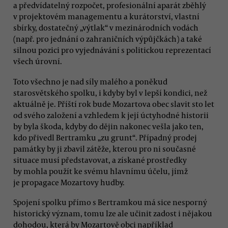
a předvídatelný rozpočet, profesionální aparát zběhlý
v projektovém managementu a kurátorství, vlastní
sbírky, dostatečný „výtlak“ v mezinárodních vodách
(např. pro jednání o zahraničních výpůjčkách) a také
silnou pozici pro vyjednávání s politickou reprezentací
všech úrovní.
Toto všechno je nad síly malého a poněkud
starosvětského spolku, i kdyby byl v lepší kondici, než
aktuálně je. Příští rok bude Mozartova obec slavit sto let
od svého založení a vzhledem k její úctyhodné historii
by byla škoda, kdyby do dějin nakonec vešla jako ten,
kdo přivedl Bertramku „zu grunt“. Případný prodej
památky by ji zbavil zátěže, kterou pro ni současné
situace musí představovat, a získané prostředky
by mohla použít ke svému hlavnímu účelu, jímž
je propagace Mozartovy hudby.
Spojení spolku přímo s Bertramkou má sice nesporný
historický význam, tomu lze ale učinit zadost i nějakou
dohodou, která by Mozartově obci například