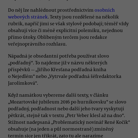
Do něj lze nahlédnout prostřednictvím
osobních
webových stránek
. Texty jsou rozdělené na několik
rubrik, napříč jimi se však stylově podobají; téměř vždy
obsahují více či méně explicitní polemiku, nejednou
přímo útoky. Oblíbeným terčem jsou redakce
veřejnoprávního rozhlasu.
Nápadná je obsedantní potřeba používat slovo
„podřadný“. To najdeme již v názvu některých
příspěvků — „Jiřího Křesťana podřadná kniha
o Nejedlém“ nebo „Vytrvale podřadná šéfredaktorka
Jarolímková“.
Když namátkou vybereme další texty, v článku
„Mozartovské jubileum 2016 po hurníkovsku“ se slovo
podřadný, podřadnost nebo další jeho tvary vyskytují
pětkrát, stejně tak v textu „Petr Veber klesl až na dno“.
Stížnost nadepsaná „Problematický novinář René Kočík“
obsahuje (na jeden a půl normostraně) zmíněný
termín sice jen třikrát, zato tu ale narazíme