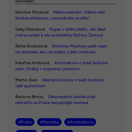
Související
Karolína Munková
Města osamění. Vládne nám
falešná představa „maximálního profitu“
Gaby Khazalová
Kupec v bílém plášti. Jak lékař
Fadrus přišel k vile architektky Růženy Žertové
Šárka Svobodová
Demolice Myslivny padá nejen
na vlastníka, ale i na město a jeho instituce
Kateřina Krebsová
Architektura v době fosilních
paliv: Změny v organizaci prostoru
Martin Švec
Nádražní budovy zrcadlí hodnoty
naší společnosti
Barbora Bírová
Odstraněním laviček před
nádražím se Praha bezpečnější nestane
#
Praha
#
Památky
#
Architektura