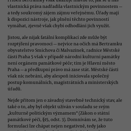
vlastnická práva nadřadila vlastnickým povinnostem —
a tedy soukromý zájem zájmu veřejnému. Úřady mají
k dispozici nástroje, jak plnění těchto povinností
vymáhat, zjevně však chybí odhodlání jich využít.
Jistou, ale nijak fatální komplikací zde může být
rozptýlení pravomocí — nejvíce na očích má Bertramku
obyvatelstvo Smíchova či Malvazinek, radnice Městské
části Praha 5 však v případě národní kulturní památky
není orgánem památkové péče; tím je Hlavní město
Praha — a předkupní právo má zase stát. Městské části
však nic nebrání, aby alespoň iniciovala společný
postup komunálních, magistrátních a ministerských
úřadů.
Nejde přitom jen o závadný stavebně technický stav, ale
také o to, aby byl objekt užíván v souladu se svým
„kulturně politickým významem“ (Zákon o státní
památkové péči, §15, odst. 3). Domnívám se, že tuto
formulaci lze chápat nejen negativně, tedy jako