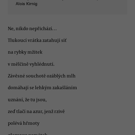
Alois Kirnig
Ne, nikdo nepřichází…
Tlukoucí vrátka zatahují síť
na rybky mžitek
v mělčině vyhlédnutí.
Závěsné souchotě ozáblých mlh
domáhají se lehkým zakašláním
uznání, že tu jsou,
zeď tlačí na azur, jenž rzivě
polévá hřmoty
glazurou památek