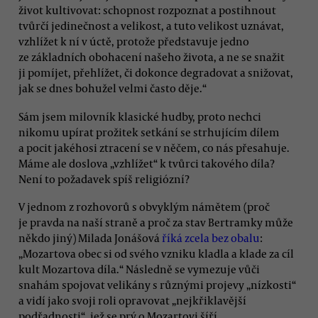
život kultivovat: schopnost rozpoznat a postihnout
tvůrčí jedinečnost a velikost, a tuto velikost uznávat,
vzhlížet k ní v úctě, protože představuje jedno
ze základních obohacení našeho života, a ne se snažit
ji pomíjet, přehlížet, či dokonce degradovat a snižovat,
jak se dnes bohužel velmi často děje.“
Sám jsem milovník klasické hudby, proto nechci
nikomu upírat prožitek setkání se strhujícím dílem
a pocit jakéhosi ztracení se v něčem, co nás přesahuje.
Máme ale doslova „vzhlížet“ k tvůrci takového díla?
Není to požadavek spíš religiózní?
V jednom z rozhovorů s obvyklým námětem (proč
je pravda na naší straně a proč za stav Bertramky může
někdo jiný) Milada Jonášová
říká zcela bez obalu
:
„Mozartova obec si od svého vzniku kladla a klade za cíl
kult Mozartova díla.“ Následně se vymezuje vůči
snahám spojovat velikány s různými projevy „nízkosti“
a vidí jako svoji roli opravovat „nejkřiklavější
podřadnosti“, jež se prý o Mozartovi šíří.