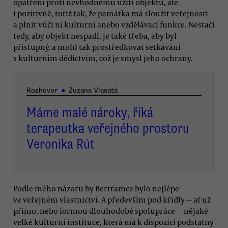
opatření proti nevhodnému užití objektu, ale
i pozitivně, totiž tak, že památka má sloužit veřejnosti
a plnit vůči ní kulturní anebo vzdělávací funkce. Nestačí
tedy, aby objekt nespadl, je také třeba, aby byl
přístupný, a mohl tak prostředkovat setkávání
s kulturním dědictvím, což je smysl jeho ochrany.
Rozhovor
●
Zuzana Vlasatá
Máme malé nároky, říká
terapeutka veřejného prostoru
Veronika Rút
Podle mého názoru by Bertramce bylo nejlépe
ve veřejném vlastnictví. A především pod křídly — ať už
přímo, nebo formou dlouhodobé spolupráce — nějaké
velké kulturní instituce, která má k dispozici podstatný