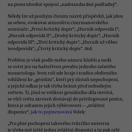
na pozoruhodné spojení „nadstandardně podřadný“.
Někdy lze už pouhým čtením názvů příspěvků, jak jdou
za sebou, evokovat atmosféru cimrmanovského
semináře: „První kritický dopis“; „Hurník odpovídá I“;
„Hurník odpovídá II“; „Druhý kritický dopis“; „Hurník
odpovídá III“; „Třetí kritický dopis“; „Hurník už vůbec
neodpovídá“; „Čtvrtý kritický dopis“. Atd.
Problém je však podle mého názoru hlubší a nedá
se svést jen na hašteřivou povahu jednoho zaťatého
mozartologa. Svou roli zde hraje i tradice obdivného
vzhlížení ke „géniům“, kteří prý zůstali nepochopeni,
a jejichž odkaz je tak třeba bránit před nehodným
světem. Ti, jimž se velikost geniálního díla otevírá,
se vůči světu zároveň dostávají do privilegované pozice,
která je odrazem jejich výběrovosti — „zvláštní
dispozice“,
jak to pojmenovává
Volek:
„Pro plné pochopení takového tvůrčího universa
je třeba mít ještě jednu zvláštní dispozici a tu pak celý