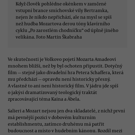
Když člověk pohlédne okénkem v zamčené
vstupní brance smíchovské vily Bertramka,
nejen že nikdo nepřichází, ale na mysl se spíš
než hudba Mozartova derou tóny klavírního
cyklu „Po zarostlém chodníčku“ od úplně jiného
velikána. Foto Martin Škabraha
Ve skutečnosti je Volkovo pojetí Mozarta Amadeovi
mnohem bližší, než by byl ochoten připustit. Dotyčný
film — stejně jako divadelní hra Petera Schaffera, která
mu předchází — opravdu není historicky přesný.
A vlastně to ani není historický film. V jádru jde spíš
o jakýsi dramatizovaný teologický traktát
zpracovávající téma Kaina a Ábela.
Salieri a Mozart nejsou jen dva skladatelé, z nichž první
má pevnější pozici v dobovém kulturním
establishmentu, zatímco druhému má patřit
budoucnost a místo v hudebním kánonu. Rozdíl mezi