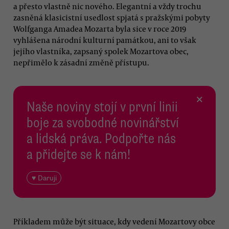
a přesto vlastně nic nového. Elegantní a vždy trochu
zasněná klasicistní usedlost spjatá s pražskými pobyty
Wolfganga Amadea Mozarta byla sice v roce 2019
vyhlášena národní kulturní památkou, ani to však
jejího vlastníka, zapsaný spolek Mozartova obec,
nepřimělo k zásadní změně přístupu.
×
Naše noviny stojí v první linii
boje za svobodné novinářství
a lidská práva. Podpořte nás
a přidejte se k nám!
♥ Daruji
Příkladem může být situace, kdy vedení Mozartovy obce