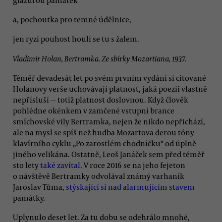
a, pochoutka pro temné údělnice,
jen ryzí pouhost houlí se tu s žalem.
Vladimír Holan, Bertramka. Ze sbírky Mozartiana, 1937.
Téměř devadesát let po svém prvním vydání si citované
Holanovy verše uchovávají platnost, jaká poezii vlastně
nepřísluší — totiž platnost doslovnou. Když člověk
pohlédne okénkem v zamčené vstupní brance
smíchovské vily Bertramka, nejen že nikdo nepřichází,
ale na mysl se spíš než hudba Mozartova derou tóny
klavírního cyklu „Po zarostlém chodníčku“ od úplně
jiného velikána. Ostatně, Leoš Janáček sem před téměř
sto lety
také zavítal
. V roce 2016 se na jeho fejeton
o návštěvě Bertramky odvolával známý varhaník
Jaroslav Tůma,
stýskající si nad alarmujícím stavem
památky.
Uplynulo deset let. Za tu dobu se odehrálo mnohé,