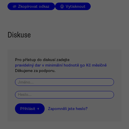
Zkopírovat odkaz
Vytisknout
Diskuse
Pro přístup do diskusí zadejte
pravidelný dar v minimální hodnotě 50 Kč měsíčně
Děkujeme za podporu.
Přihlásit →
Zapomněli jste heslo?