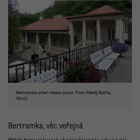
Bertramka před rokem 2007. Foto Matěj Baťha,
WmC
Bertramka, věc veřejná
Příběh Bertramky však ukazuje hlavně to, jak se u nás