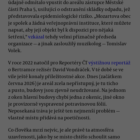
údajně odmítalo vpustit do areálu zástupce Městské
části Praha 5, usilující o odstranění skládky odpadu, jež
představovala epidemiologické riziko. „Mozartova obec
je spolek a žádná veřejnoprávní instituce, které můžete
napsat, aby její objekt byl k dispozici pro nějaká
šetření,“
vzkázal
tehdy velmi příznačně předseda
organizace — a jinak zasloužilý muzikolog — Tomislav
Volek.
V roce 2022 natočil pro Reportéry ČT
výstižnou reportáž
o Bertramce režisér David Vondráček. V té době se ve
vile ještě konaly příležitostné akce. Dnes (začátkem
června 2026) je areál zcela nepřístupný, je tu ticho
a pusto, budovy jsou zjevně neudržované. Na jednom
z oken hlavní budovy chybí jedna z okenic, jiné okno
je provizorně vyspravené potravinovou fólií.
Neposekaná tráva je ještě ten nejmenší problém —
vlastně místu přidává na poetičnosti.
Co člověka mrzí nejvíc, je ale právě ta atmosféra
uzavřenosti, jako by se místo chtělo schoulit samo