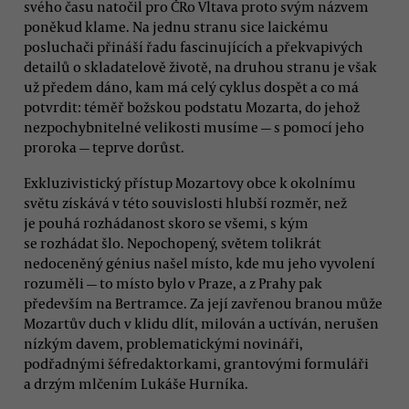
svého času natočil pro ČRo Vltava proto svým názvem
poněkud klame. Na jednu stranu sice laickému
posluchači přináší řadu fascinujících a překvapivých
detailů o skladatelově životě, na druhou stranu je však
už předem dáno, kam má celý cyklus dospět a co má
potvrdit: téměř božskou podstatu Mozarta, do jehož
nezpochybnitelné velikosti musíme — s pomocí jeho
proroka — teprve dorůst.
Exkluzivistický přístup Mozartovy obce k okolnímu
světu získává v této souvislosti hlubší rozměr, než
je pouhá rozhádanost skoro se všemi, s kým
se rozhádat šlo. Nepochopený, světem tolikrát
nedoceněný génius našel místo, kde mu jeho vyvolení
rozuměli — to místo bylo v Praze, a z Prahy pak
především na Bertramce. Za její zavřenou branou může
Mozartův duch v klidu dlít, milován a uctíván, nerušen
nízkým davem, problematickými novináři,
podřadnými šéfredaktorkami, grantovými formuláři
a drzým mlčením Lukáše Hurníka.