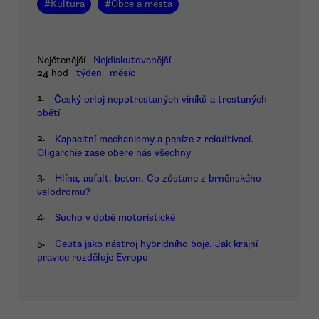
#
Kultura
#
Obce a města
Nejčtenější
Nejdiskutovanější
24 hod
týden
měsíc
1.
Český orloj nepotrestaných viníků a trestaných
obětí
2.
Kapacitní mechanismy a peníze z rekultivací.
Oligarchie zase obere nás všechny
3.
Hlína, asfalt, beton. Co zůstane z brněnského
velodromu?
4.
Sucho v době motoristické
5.
Ceuta jako nástroj hybridního boje. Jak krajní
pravice rozděluje Evropu