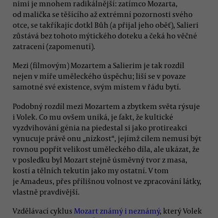
nimi je mnohem radikálnější: zatímco Mozarta,
od malička se těšícího až extrémní pozornosti svého
otce, se takříkajíc dotkl Bůh (a přijal jeho oběť), Salieri
zůstává bez tohoto mýtického doteku a čeká ho věčné
zatracení (zapomenutí).
Mezi (filmovým) Mozartem a Salierim je tak rozdíl
nejen v míře uměleckého úspěchu; liší se v povaze
samotné své existence, svým místem v řádu bytí.
Podobný rozdíl mezi Mozartem a zbytkem světa rýsuje
i Volek. Co mu ovšem uniká, je fakt, že kultické
vyzdvihování génia na piedestal si jako protireakci
vynucuje právě onu „nízkost“, jejímž cílem nemusí být
rovnou popřít velikost uměleckého díla, ale ukázat, že
v posledku byl Mozart stejně úsměvný tvor z masa,
kostí a tělních tekutin jako my ostatní. V tom
je Amadeus, přes přílišnou volnost ve zpracování látky,
vlastně pravdivější.
Vzdělávací cyklus
Mozart známý i neznámý
, který Volek