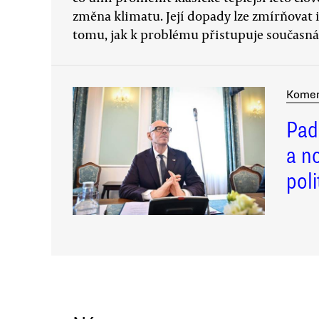
změna klimatu. Její dopady lze zmírňovat 
tomu, jak k problému přistupuje současná
Komen
Pad
a n
poli