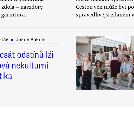
i zdola — navzdory
Cestou ven může být po
 garnitura.
spravedlivější zdanění 
tář
●
Jakub Bakule
esát odstínů lži
ová nekulturní
tika