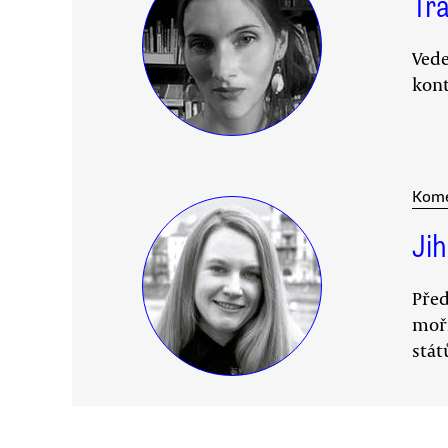
Tr
Vede
kont
Kom
Ji
Před
moři
stát