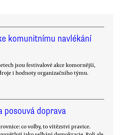
 ke komunitnímu navlékání
letech jsou festivalové akce komornější,
zdroje i hodnoty organizačního týmu.
ka posouvá doprava
vnice: co volby, to vítězství pravice.
ysvětlují jako selhání demokracie. Roli ale