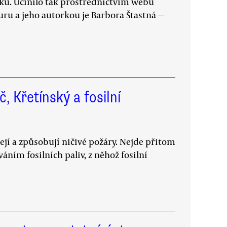
tiku. Učinilo tak prostřednictvím webu
 a jeho autorkou je Barbora Štastná —
, Křetínský a fosilní
její a způsobují ničivé požáry. Nejde přitom
ním fosilních paliv, z něhož fosilní