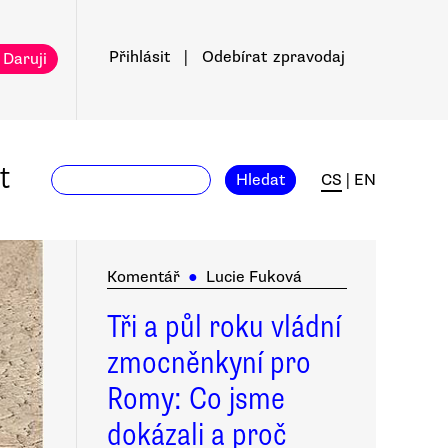
Přihlásit
|
Odebírat
zpravodaj
 Daruji
t
Hledat
CS
|
EN
Komentář
●
Lucie Fuková
Tři a půl roku vládní
zmocněnkyní pro
Romy: Co jsme
dokázali a proč