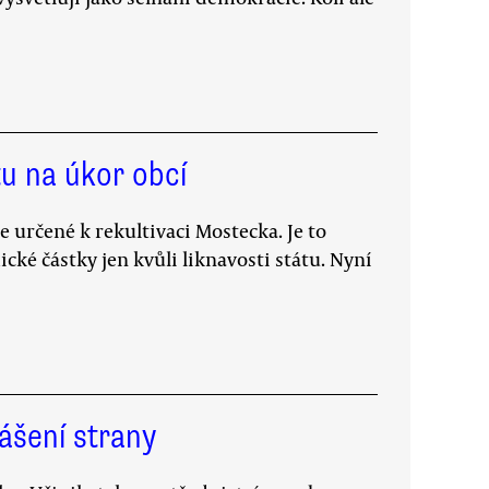
tu na úkor obcí
e určené k rekultivaci Mostecka. Je to
cké částky jen kvůli liknavosti státu. Nyní
lášení strany