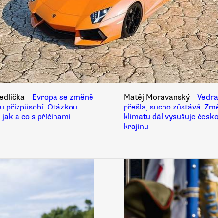
edlička
Evropa se změně
Matěj Moravanský
Vedra
u přizpůsobí. Otázkou
přešla, sucho zůstává. Zm
, jak a co s příčinami
klimatu dál vysušuje česk
krajinu