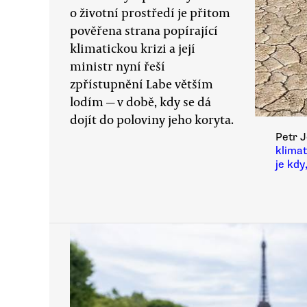
o životní prostředí je přitom
pověřena strana popírající
klimatickou krizi a její
ministr nyní řeší
zpřístupnění Labe větším
lodím — v době, kdy se dá
dojít do poloviny jeho koryta.
Petr J
klimat
je kdy