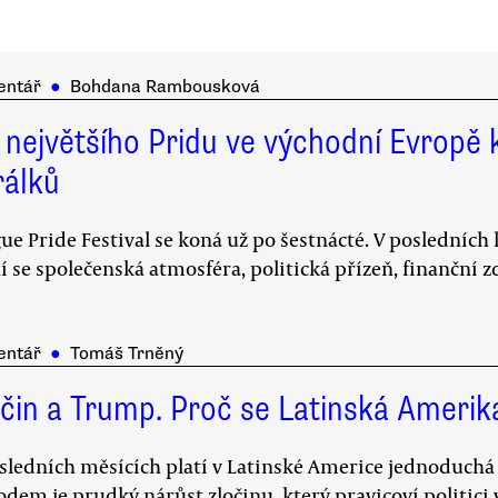
entář
●
Bohdana Rambousková
 největšího Pridu ve východní Evropě
rálků
ue Pride Festival se koná už po šestnácté. V posledních 
 se společenská atmosféra, politická přízeň, finanční 
entář
●
Tomáš Trněný
očin a Trump. Proč se Latinská Ameri
sledních měsících platí v Latinské Americe jednoduchá ro
dem je prudký nárůst zločinu, který pravicoví politici v