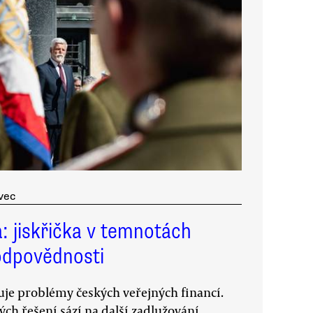
vec
: jiskřička v temnotách
odpovědnosti
je problémy českých veřejných financí.
ch řešení sází na další zadlužování.