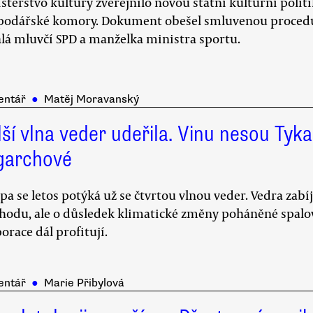
sterstvo kultury zveřejnilo novou státní kulturní poli
odářské komory. Dokument obešel smluvenou proceduru
lá mluvčí SPD a manželka ministra sportu.
entář
●
Matěj Moravanský
ší vlna veder udeřila. Vinu nesou Tykač
igarchové
pa se letos potýká už se čtvrtou vlnou veder. Vedra zabí
hodu, ale o důsledek klimatické změny poháněné spalová
orace dál profitují.
entář
●
Marie Přibylová