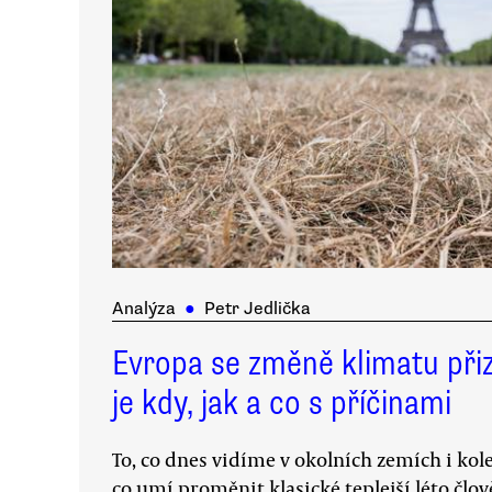
Analýza
●
Petr Jedlička
Evropa se změně klimatu při
je kdy, jak a co s příčinami
To, co dnes vidíme v okolních zemích i kol
co umí proměnit klasické teplejší léto čl