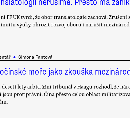
anslatologii nerušíme. Přesto má zani
ní FF UK tvrdí, že obor translatologie zachová. Zrušen
inuitu výuky, ohrozit rozvoj oboru i narušit mezinárod
entář
●
Simona Fantová
hočínské moře jako zkouška mezináro
 deseti lety arbitrážní tribunál v Haagu rozhodl, že ná
 jsou protiprávní. Čína přesto celou oblast militarizova
ům.