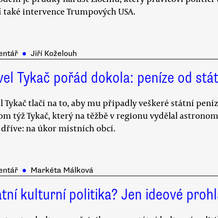
í také intervence Trumpových USA.
entář
●
Jiří Koželouh
vel Tykač pořád dokola: peníze od stá
l Tykač tlačí na to, aby mu připadly veškeré státní peníz
om týž Tykač, který na těžbě v regionu vydělal astronomi
 dříve: na úkor místních obcí.
entář
●
Markéta Málková
tní kulturní politika? Jen ideové proh