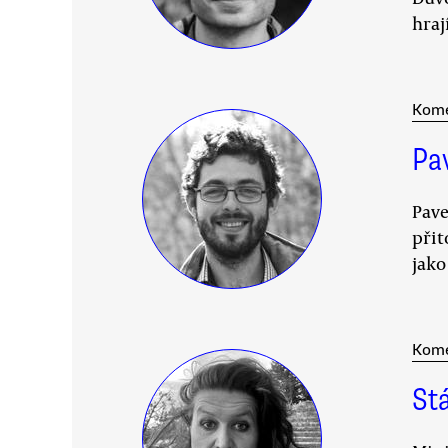
hraj
Kom
Pa
Pave
přit
jako
Kom
Stá