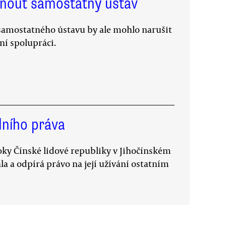
knout samostatný ústav
í samostatného ústavu by ale mohlo narušit
ní spolupráci.
dního práva
roky Čínské lidové republiky v Jihočínském
la a odpírá právo na její užívání ostatním