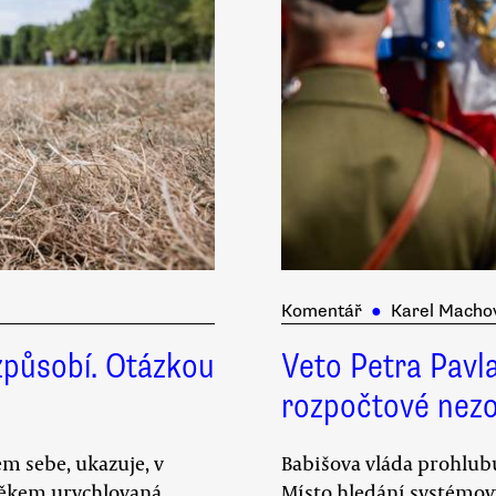
Komentář
●
Karel Macho
způsobí. Otázkou
Veto Petra Pavla
rozpočtové nez
em sebe, ukazuje, v
Babišova vláda prohlubu
ověkem urychlovaná
Místo hledání systémový