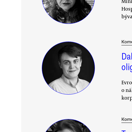
Mini
Hosp
býva
Kom
Dal
ol
Evro
o ná
korp
Kom