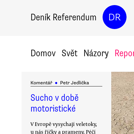
Deník Referendum
DR
Domov
Svět
Názory
Repo
Komentář
●
Petr Jedlička
Sucho v době
motoristické
V Evropě vysychají veletoky,
u nás říčky a prameny. Péčí