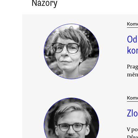
Názory
Kom
Od
ko
Prag
mění
Kom
Zl
V po
Důvo