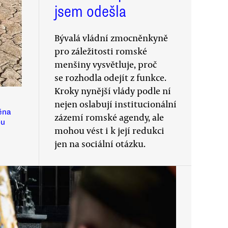
jsem odešla
Bývalá vládní zmocněnkyně
pro záležitosti romské
menšiny vysvětluje, proč
se rozhodla odejít z funkce.
Kroky nynější vlády podle ní
nejen oslabují institucionální
ěna
zázemí romské agendy, ale
ou
mohou vést i k její redukci
jen na sociální otázku.